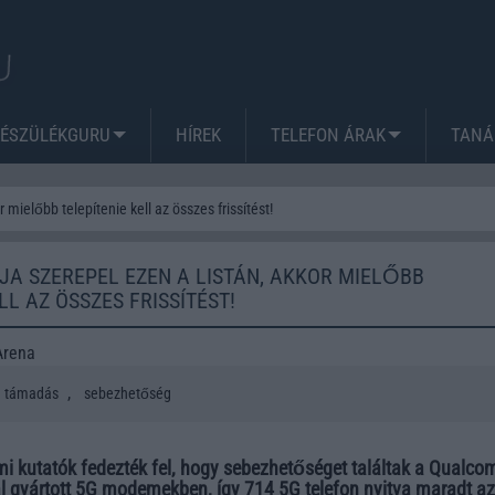
KÉSZÜLÉKGURU
HÍREK
TELEFON ÁRAK
TANÁ
 mielőbb telepítenie kell az összes frissítést!
JA SZEREPEL EZEN A LISTÁN, AKKOR MIELŐBB
LL AZ ÖSSZES FRISSÍTÉST!
Arena
,
támadás
sebezhetőség
mi kutatók fedezték fel, hogy sebezhetőséget találtak a Qualc
al gyártott 5G modemekben, így 714 5G telefon nyitva maradt az