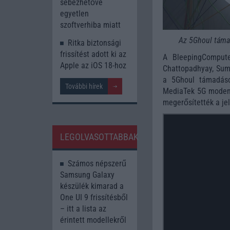
sebezhetővé
egyetlen
szoftverhiba miatt
Az 5Ghoul támad
Ritka biztonsági
frissítést adott ki az
A BleepingCompute
Apple az iOS 18-hoz
Chattopadhyay, Sume
a 5Ghoul támadáso
További hírek
MediaTek 5G modemj
megerősítették a je
LEGOLVASOTTABBAK
Számos népszerű
Samsung Galaxy
készülék kimarad a
One UI 9 frissítésből
– itt a lista az
érintett modellekről