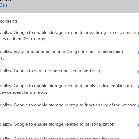
14 Plus
Out
 13
consents
13 Pro
o allow Google to enable storage related to advertising like cookies on
 14
evice identifiers in apps.
13 Mini
o allow my user data to be sent to Google for online advertising
13 mini
s.
 SE
2022
to allow Google to send me personalized advertising.
one
7
 10
o allow Google to enable storage related to analytics like cookies on
evice identifiers in apps.
one
7 Pro
ne 7 Ultimate
o allow Google to enable storage related to functionality of the website
ne 6
ne 6
Batman Edition
o allow Google to enable storage related to personalization.
 9
o allow Google to enable storage related to security, including