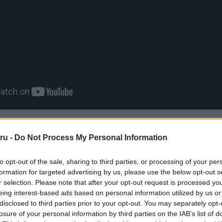
kostelefont is felfedeztek a piacon, amelyek érintettek, bár ez a
et, mert „a firmware-kód gyakran meg van osztva a külö
ru -
Do Not Process My Personal Information
A jelentés megjegyzi, hogy a sérülékenységeket a támadók kö
éteren keresztül, ha egyszerűen olyan beállítással rendelkeznek, 
to opt-out of the sale, sharing to third parties, or processing of your per
llomásnak adja ki magát. A támadónak semmilyen információt nem
formation for targeted advertising by us, please use the below opt-out s
 SIM-kártyájáról, hogy kihasználja az érintett 5G modemek hibáit.
r selection. Please note that after your opt-out request is processed y
eing interest-based ads based on personal information utilized by us or
a Telefonguru legfrissebb híreiért!
disclosed to third parties prior to your opt-out. You may separately opt-
losure of your personal information by third parties on the IAB’s list of
 kifejezésekkel való magyarázatához a megcélzott 5G készül