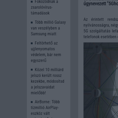
Fokozódnak a
úgynevezett "5Gho
zsarolóvírus-
támadások
Az érintett rends
Több millió Galaxy
nyilvánosságra, nég
van veszélyben a
5G szolgáltatás lef
Samsung miatt
telefonok esetében e
Feltörhető az
ujjlenyomatos
védelem, bár nem
egyszerű
Közel 10 milliárd
jelszó került rossz
kezekbe, módosítsd
a jelszavaidat
mielőbb!
AirBorne: Több
tízmillió AirPlay-
eszköz vált