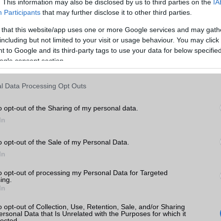
. This information may also be disclosed by us to third parties on the
IA
gy szélhámos 5G bázisállomáshoz. Ekkor a támadó elindítja a kihas
Participants
that may further disclose it to other third parties.
y a megcélzott telefon csatlakozzon a hamis 5G bázisállomásh
n rádiós hatótávolságán belül kell lennie. Annak ellenére, hogy 
 that this website/app uses one or more Google services and may gath
ont SIM-kártyájáról, a támadás folytatódhat. A támadók "sza
including but not limited to your visit or usage behaviour. You may click 
lpont felé küldött lefelé irányuló üzeneteket... megnyitva a lehetős
 to Google and its third-party tags to use your data for below specifi
ára az 5G NR eljárások bármely lépésében".
ogle consent section.
MediaTek felfedte a biztonsági réseket decemberi bizto
gfelelő javításokat tartalmazó frissítéseket két hónapja küldték 
l Data Processing Opt Outs
 meg kell jegyezni, hogy az Android tagoltsága miatt még eltartha
s érintett Android telefont kijavítják. És néhány régebbi telefon so
o opt-out of the Sharing of my personal data.
a frissítés megjelenése előtt elveszítik a támogatást.
In
o opt-out of the Sale of my Personal Data.
 12 Pro Max
In
 12
to opt-out of processing my Personal Data for Targeted
ing.
12 Pro
In
12 mini
o opt-out of Collection, Use, Retention, Sale, and/or Sharing
 13 Pro Max
ersonal Data that Is Unrelated with the Purposes for which it
lected.