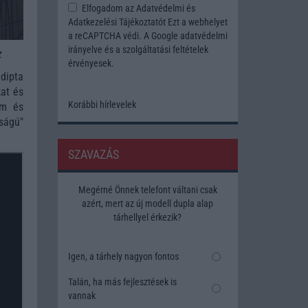
Elfogadom az
Adatvédelmi és
Adatkezelési Tájékoztatót
Ezt a webhelyet
a reCAPTCHA védi. A Google
adatvédelmi
irányelve
és a
szolgáltatási feltételek
z
érvényesek.
dipta
at és
Korábbi hírlevelek
mm és
ságú"
SZAVAZÁS
Megérné Önnek telefont váltani csak
azért, mert az új modell dupla alap
tárhellyel érkezik?
Igen, a tárhely nagyon fontos
Talán, ha más fejlesztések is
vannak