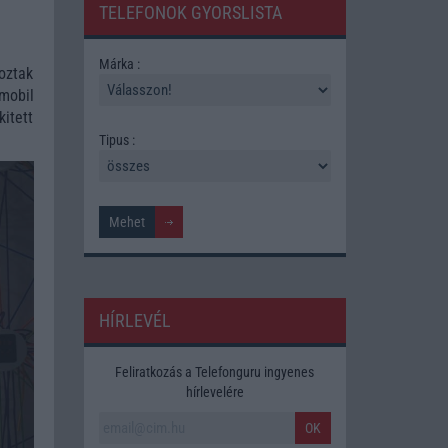
TELEFONOK GYORSLISTA
Márka :
oztak
mobil
itett
Tipus :
HÍRLEVÉL
Feliratkozás a Telefonguru ingyenes
hírlevelére
OK