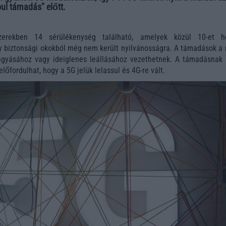
ul támadás" előtt.
zerekben 14 sérülékenység található, amelyek közül 10-et h
y biztonsági okokból még nem került nyilvánosságra. A támadások a 
agyásához vagy ideiglenes leállásához vezethetnek. A támadásnak k
lőfordulhat, hogy a 5G jelük lelassul és 4G-re vált.