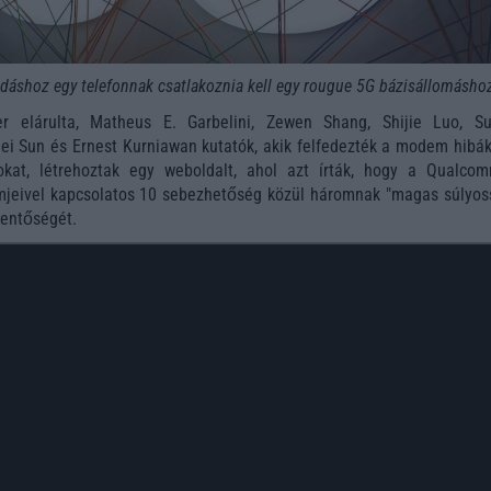
áshoz egy telefonnak csatlakoznia kell egy rougue 5G bázisállomásho
r elárulta, Matheus E. Garbelini, Zewen Shang, Shijie Luo, Su
i Sun és Ernest Kurniawan kutatók, akik felfedezték a modem hibák
kat, létrehoztak egy weboldalt, ahol azt írták, hogy a Qualco
eivel kapcsolatos 10 sebezhetőség közül háromnak "magas súlyos
lentőségét.