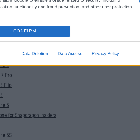
ne 6 Pro
cation functionality and fraud prevention, and other user protection.
 6
 6z
CONFIRM
ne 2
 7
Data Deletion
Data Access
Privacy Policy
e 3 Strix Edition
ne 3
 7 Pro
8 Flip
 8
ne 5
ne for Snapdragon Insiders
ne 5S