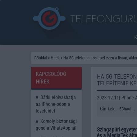
Főoldal
>
Hírek
>
Ha 5G telefonja szerepel ezen a listán, akkor
KAPCSOLÓDÓ
HA 5G TELEFON
HÍREK
TELEPÍTENIE KE
Bárki elolvashatja
2023.12.11| Phone 
az iPhone-odon a
Címkék:
,
5Ghaul
leveleidet
Komoly biztonsági
gond a WhatsAppnál
Szingapúri egyete
és a MediaTek ált