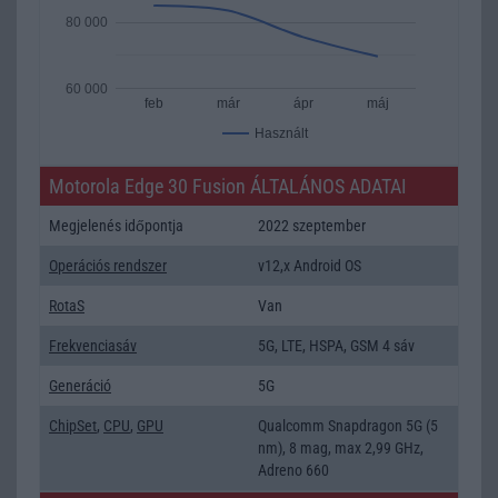
80 000
60 000
feb
már
ápr
máj
Használt
Motorola Edge 30 Fusion ÁLTALÁNOS ADATAI
Megjelenés időpontja
2022 szeptember
Operációs rendszer
v12,x Android OS
RotaS
Van
Frekvenciasáv
5G, LTE, HSPA, GSM 4 sáv
Generáció
5G
ChipSet
,
CPU
,
GPU
Qualcomm Snapdragon 5G (5
nm), 8 mag, max 2,99 GHz,
Adreno 660