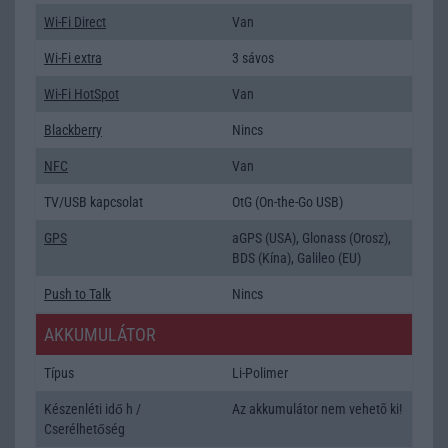
Wi-Fi Direct
Van
Wi-Fi extra
3 sávos
Wi-Fi HotSpot
Van
Blackberry
Nincs
NFC
Van
TV/USB kapcsolat
OtG (On-the-Go USB)
GPS
aGPS (USA), Glonass (Orosz),
BDS (Kína), Galileo (EU)
Push to Talk
Nincs
AKKUMULÁTOR
Típus
Li-Polimer
Készenléti idő h /
Az akkumulátor nem vehetõ ki!
Cserélhetőség