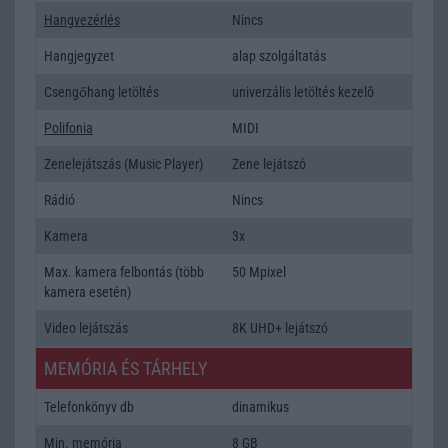
Hangvezérlés
Nincs
Hangjegyzet
alap szolgáltatás
Csengőhang letöltés
univerzális letöltés kezelõ
Polifonia
MIDI
Zenelejátszás (Music Player)
Zene lejátszó
Rádió
Nincs
Kamera
3x
Max. kamera felbontás (több
50 Mpixel
kamera esetén)
Video lejátszás
8K UHD+ lejátszó
MEMÓRIA ÉS TÁRHELY
Telefonkönyv db
dinamikus
Min. memória
8 GB