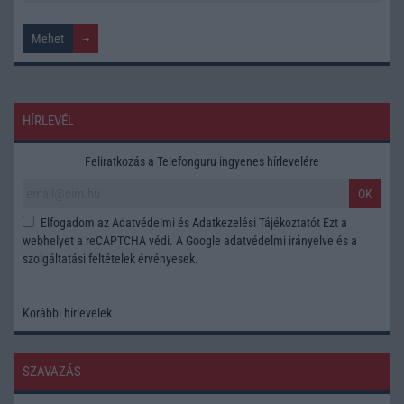
HÍRLEVÉL
Feliratkozás a Telefonguru ingyenes hírlevelére
OK
Elfogadom az
Adatvédelmi és Adatkezelési Tájékoztatót
Ezt a
webhelyet a reCAPTCHA védi. A Google
adatvédelmi irányelve
és a
szolgáltatási feltételek
érvényesek.
Korábbi hírlevelek
SZAVAZÁS