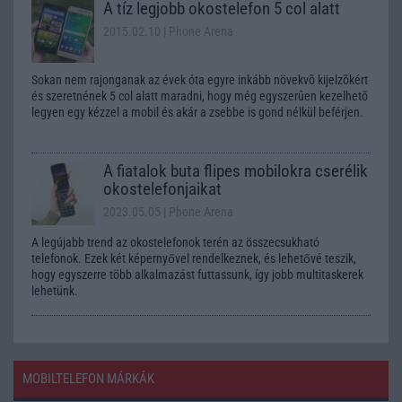
A tíz legjobb okostelefon 5 col alatt
2015.02.10
| Phone Arena
Sokan nem rajonganak az évek óta egyre inkább növekvõ kijelzõkért
és szeretnének 5 col alatt maradni, hogy még egyszerûen kezelhetõ
legyen egy kézzel a mobil és akár a zsebbe is gond nélkül beférjen.
A fiatalok buta flipes mobilokra cserélik
okostelefonjaikat
2023.05.05
| Phone Arena
A legújabb trend az okostelefonok terén az összecsukható
telefonok. Ezek két képernyővel rendelkeznek, és lehetővé teszik,
hogy egyszerre több alkalmazást futtassunk, így jobb multitaskerek
lehetünk.
MOBILTELEFON MÁRKÁK