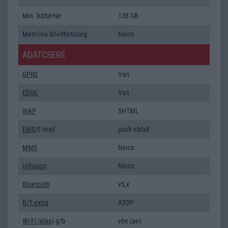
Min. háttértár
128 GB
Memória bővíthetőség
Nincs
ADATCSERE
GPRS
Van
EDGE
Van
WAP
5HTML
EMS
/E-mail
push eMail
MMS
Nincs
Infraport
Nincs
Bluetooth
v5,x
B/T extra
A2DP
Wi-Fi (alap)
g/b
v6e (ae)