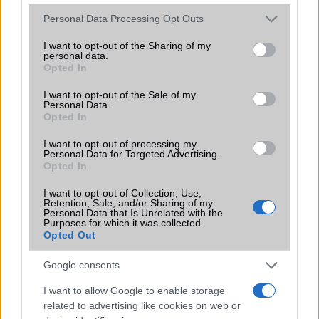
Please note that this website/app uses one or more Google
Personal Data Processing Opt Outs
SIM típus
nanoSIM
services and may gather and store information including but
not limited to your visit or usage behaviour. You may click to
I want to opt-out of the Sharing of my
SIM-ek száma
2
personal data.
grant or deny consent to Google and its third-party tags to
Opted In
use your data for below specified purposes in below Google
Flight mode
Van
consent section.
I want to opt-out of the Sale of my
Terület
Globális
Personal Data.
Opted In
Funkciók
Nincs
I want to opt-out of processing my
Brand
Nincs
Personal Data for Targeted Advertising.
Opted In
Védelem
por és csöpögõ víz elleni
I want to opt-out of Collection, Use,
védelem
Retention, Sale, and/or Sharing of my
Personal Data that Is Unrelated with the
Limited Edition
Fusion design
Purposes for which it was collected.
Opted Out
SAR
Nincs publikus adat!
N/A = Nincs adat. Legutóbbi frissítés: 2026-07-13 19:00:00
Google consents
I want to allow Google to enable storage
related to advertising like cookies on web or