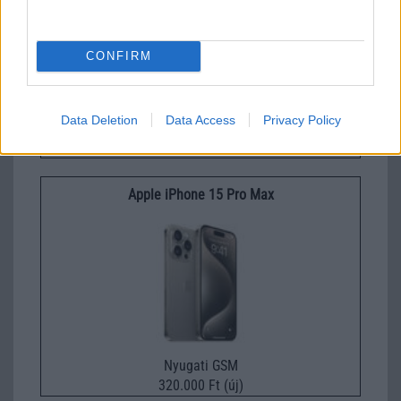
CONFIRM
Data Deletion
Data Access
Privacy Policy
Nyugati GSM
210.000 Ft (új)
Apple iPhone 15 Pro Max
Nyugati GSM
320.000 Ft (új)