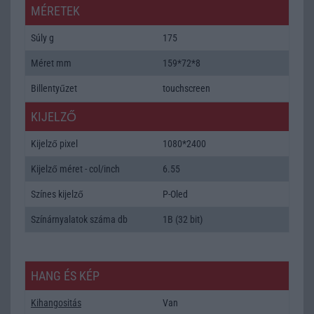
MÉRETEK
Súly g
175
Méret mm
159*72*8
Billentyűzet
touchscreen
KIJELZŐ
Kijelző pixel
1080*2400
Kijelző méret - col/inch
6.55
Színes kijelző
P-Oled
Színárnyalatok száma db
1B (32 bit)
HANG ÉS KÉP
Kihangositás
Van