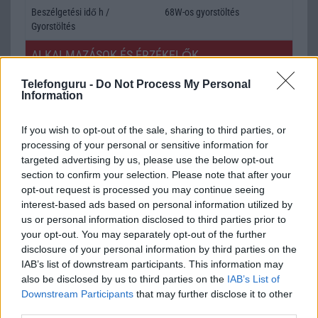
Beszélgetési idő h /
68W-os gyorstöltés
Gyorstöltés
ALKALMAZÁSOK ÉS ÉRZÉKELŐK
Java
Nincs
Telefonguru -
Do Not Process My Personal
Information
Flash
/
Ujjlenyomat olvasó
Fingerprint sensor
If you wish to opt-out of the sale, sharing to third parties, or
SNS integráció
alap szolgáltatás
processing of your personal or sensitive information for
Organizer
alap szolgáltatás
targeted advertising by us, please use the below opt-out
section to confirm your selection. Please note that after your
T9 szótár
alkalmazás független szótár
opt-out request is processed you may continue seeing
interest-based ads based on personal information utilized by
Office alkalmazások
alap szolgáltatás
us or personal information disclosed to third parties prior to
your opt-out. You may separately opt-out of the further
Iránytũ
ecompass
disclosure of your personal information by third parties on the
Extrák
Snapdragon Sound
IAB’s list of downstream participants. This information may
also be disclosed by us to third parties on the
IAB’s List of
EGYÉB
Downstream Participants
that may further disclose it to other
third parties.
Vibra jelzés
alap szolgáltatás