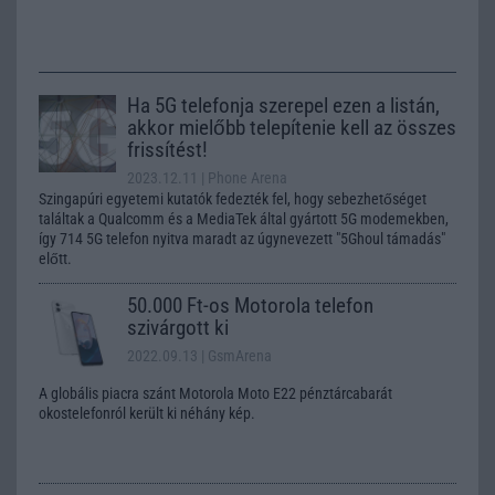
Ha 5G telefonja szerepel ezen a listán,
akkor mielőbb telepítenie kell az összes
frissítést!
2023.12.11
| Phone Arena
Szingapúri egyetemi kutatók fedezték fel, hogy sebezhetőséget
találtak a Qualcomm és a MediaTek által gyártott 5G modemekben,
így 714 5G telefon nyitva maradt az úgynevezett "5Ghoul támadás"
előtt.
50.000 Ft-os Motorola telefon
szivárgott ki
2022.09.13
| GsmArena
A globális piacra szánt Motorola Moto E22 pénztárcabarát
okostelefonról került ki néhány kép.