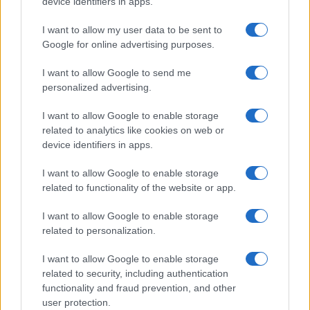
device identifiers in apps.
I want to allow my user data to be sent to
Google for online advertising purposes.
Új és Használt GSM kiemelt ajánlatok
I want to allow Google to send me
personalized advertising.
Xiaomi 15
I want to allow Google to enable storage
related to analytics like cookies on web or
device identifiers in apps.
I want to allow Google to enable storage
related to functionality of the website or app.
I want to allow Google to enable storage
Euro Gsm
related to personalization.
232.000 Ft (új)
I want to allow Google to enable storage
related to security, including authentication
Apple Watch Series 11
functionality and fraud prevention, and other
user protection.