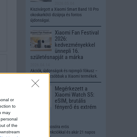
2026.05.04
Kiszivárgott a Xiaomi Smart Band 10 Pro
okoskarkötő dizájnja és fontos
újdonságai.
Xiaomi Fan Festival
2026:
kedvezményekkel
ünnepli 16.
születésnapját a márka
2026.04.14
Akciók, újdonságok és rajongói fókusz –
egy hétig olcsóbbak a Xiaomi termékek.
Megérkezett a
Xiaomi Watch S5:
sonal or
eSIM, brutális
fényerő és extrém
ection to
üzemidő
ou may
 personal
2026.03.23
out of the
Prémium okosóra erős
 downstream
egészségfunkciókkal és akár 21 napos