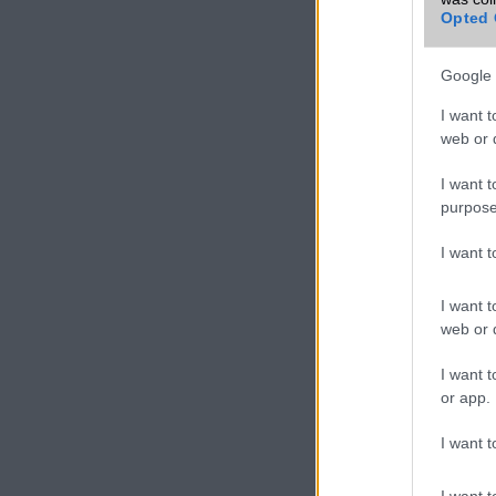
Opted 
Google 
Xiaomi Redmi
Note 13 Pro+
I want t
web or d
I want t
purpose
I want 
I want t
web or d
Xiaomi 17T
I want t
or app.
I want t
I want t