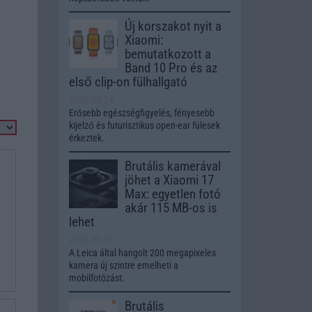
Új korszakot nyit a
Xiaomi:
bemutatkozott a
Band 10 Pro és az
első clip-on fülhallgató
2026.05.24
Erősebb egészségfigyelés, fényesebb
kijelző és futurisztikus open-ear fülesek
érkeztek.
Brutális kamerával
jöhet a Xiaomi 17
Max: egyetlen fotó
akár 115 MB-os is
lehet
2026.05.15
A Leica által hangolt 200 megapixeles
kamera új szintre emelheti a
mobilfotózást.
Brutális