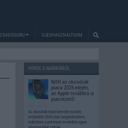
CSADÓGURU
UJESHASZNALTGSM
HÍREK A MÁRKÁRÓL
Nőtt az okosórák
piaca 2026 elején,
az Apple továbbra is
piacvezető
2026.06.20
Az okosórák iránti kereslet tovább
erősödött 2026 első negyedévében,
miközben a prémium modellek egyre
népszerűbbé válnak.