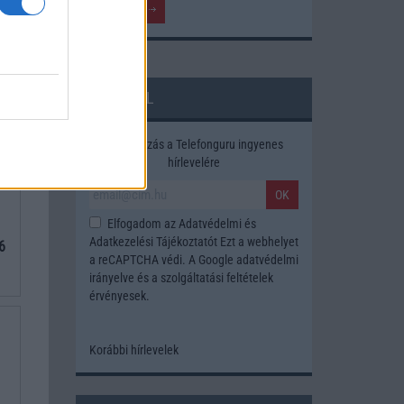
13
HÍRLEVÉL
Feliratkozás a Telefonguru ingyenes
hírlevelére
OK
Elfogadom az
Adatvédelmi és
Adatkezelési Tájékoztatót
Ezt a webhelyet
6
a reCAPTCHA védi. A Google
adatvédelmi
irányelve
és a
szolgáltatási feltételek
érvényesek.
Korábbi hírlevelek