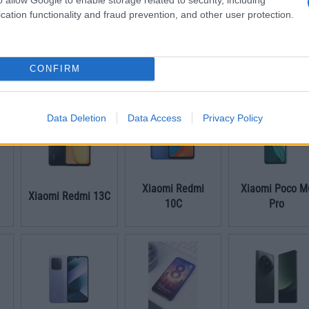
cation functionality and fraud prevention, and other user protection.
Xiaomi Redmi K90
Xiaomi Redmi 
5
Xiaomi 14T
Pro Max
5G
CONFIRM
Data Deletion
Data Access
Privacy Policy
Xiaomi Redmi
Xiaomi Poco M
Xiaomi Redmi 13C
10C
Pro