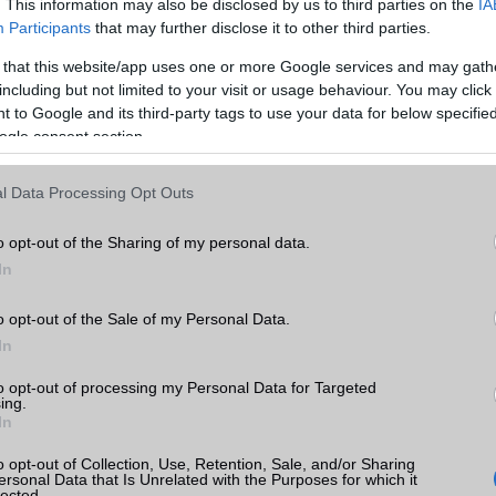
. This information may also be disclosed by us to third parties on the
IA
Participants
that may further disclose it to other third parties.
 that this website/app uses one or more Google services and may gath
including but not limited to your visit or usage behaviour. You may click 
Xiaomi Redmi
Xiaomi Redmi
 to Google and its third-party tags to use your data for below specifi
Xiaomi 17
Note 13
Note 11
ogle consent section.
l Data Processing Opt Outs
o opt-out of the Sharing of my personal data.
In
o opt-out of the Sale of my Personal Data.
ro
Xiaomi Poco X
In
Xiaomi 15T Pro
Xiaomi 11T
Pro Max
to opt-out of processing my Personal Data for Targeted
ing.
In
o opt-out of Collection, Use, Retention, Sale, and/or Sharing
ersonal Data that Is Unrelated with the Purposes for which it
lected.