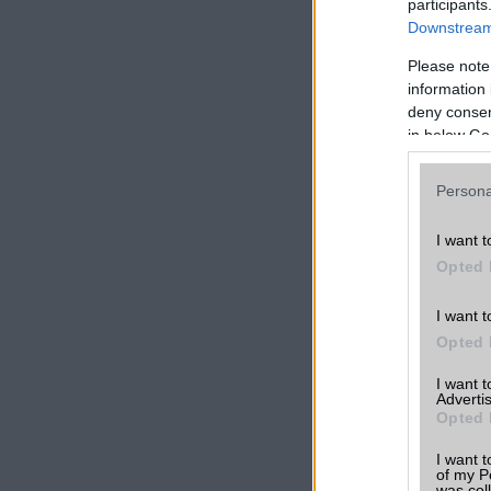
participants
Downstream 
Please note
information 
Xiaomi Redmi
deny consent
Note 12S
in below Go
Persona
I want t
Opted 
I want t
Xiaomi Mi 10T P
Opted 
5G
I want 
Advertis
Opted 
I want t
of my P
was col