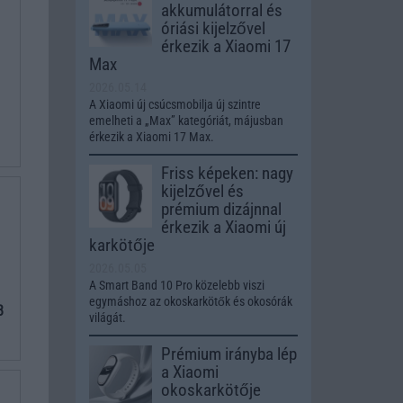
akkumulátorral és
óriási kijelzővel
érkezik a Xiaomi 17
Max
2026.05.14
A Xiaomi új csúcsmobilja új szintre
emelheti a „Max” kategóriát, májusban
érkezik a Xiaomi 17 Max.
Friss képeken: nagy
kijelzővel és
prémium dizájnnal
érkezik a Xiaomi új
karkötője
2026.05.05
A Smart Band 10 Pro közelebb viszi
egymáshoz az okoskarkötők és okosórák
8
világát.
Prémium irányba lép
a Xiaomi
okoskarkötője