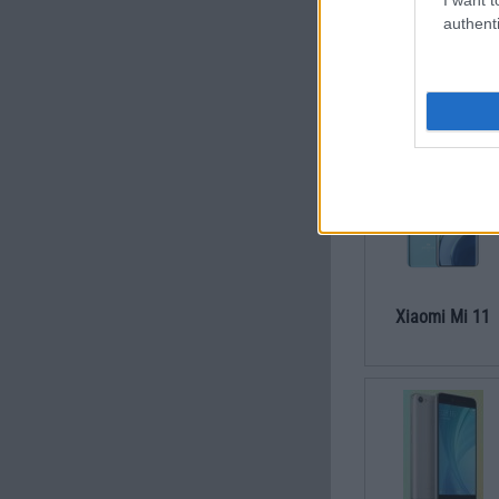
authenti
Xiaomi Redmi 
Xiaomi Mi 11