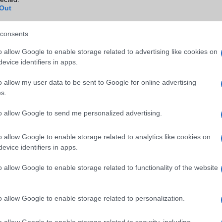
Out
consents
Xiaomi Redmi
Xiaomi 15T
Xiaomi 13T Pr
Note 10 5G
o allow Google to enable storage related to advertising like cookies on
evice identifiers in apps.
o allow my user data to be sent to Google for online advertising
s.
to allow Google to send me personalized advertising.
o allow Google to enable storage related to analytics like cookies on
Xiaomi Redmi
Xiaomi Poco X
evice identifiers in apps.
Xiaomi Mix Flip 2
Note 13 Pro
Pro
o allow Google to enable storage related to functionality of the website
o allow Google to enable storage related to personalization.
o allow Google to enable storage related to security, including