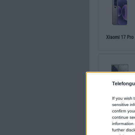
Xiaomi 17 Pro
Telefongu
If you wish 
Xiaomi 14 Pro
sensitive in
confirm you
continue se
information 
further disc