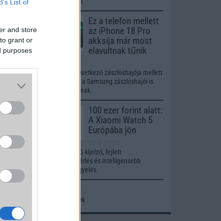
használattal.
B’s List of
Ez a telefon mellett
az iPhone 18 Pro
er and store
akksija már most
to grant or
elavultnak tűnik
ed purposes
2026.03.19
A Xiaomi következő zászlóshajója mellett
az Apple és a Samsung zászlóshajói is
lemaradhatnak.
100 ezer forint alatt:
A Xiaomi Watch 5
Európába jön
2026.03.02
8
Ultra méretű kijelző, fejlett
gesztusvezérlés és intelligensebb
egészségfigyelés.
További hírek