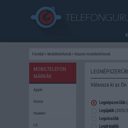
Főoldal
>
Mobiltelefonok
>
Xiaomi mobiltelefonok
MOBILTELEFON
LEGNÉPSZERŰB
MÁRKÁK
Válassza ki az Ön
Apple
Honor
Legnépszerűbb
(
Legújabb
(2025/2
Huawei
Legolcsóbb
LG
Legdrágább