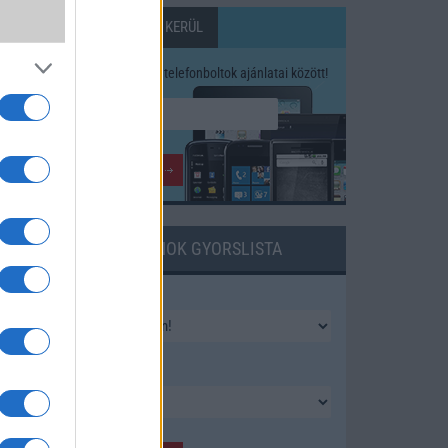
MENNYIBE KERÜL
Keressen a telefonboltok ajánlatai között!
o
TELEFONOK GYORSLISTA
7
Márka :
Tipus :