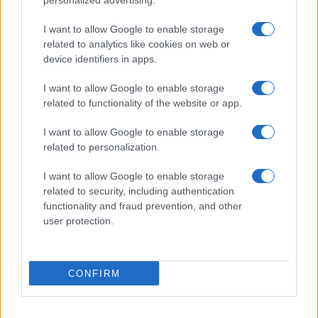
personalized advertising.
I want to allow Google to enable storage
Honor Magic4
Honor Magic4 Lite
related to analytics like cookies on web or
device identifiers in apps.
I want to allow Google to enable storage
related to functionality of the website or app.
Honor Play 9A
Honor V40
I want to allow Google to enable storage
related to personalization.
I want to allow Google to enable storage
related to security, including authentication
functionality and fraud prevention, and other
user protection.
Honor X5d
Honor Magic3
CONFIRM