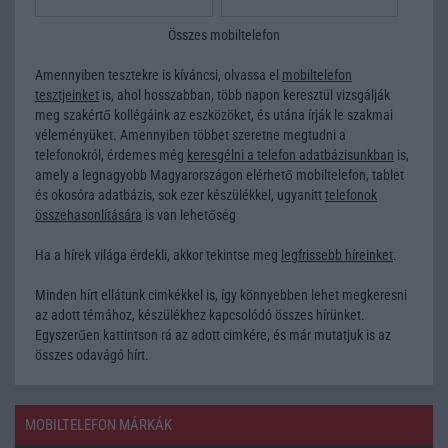
Összes mobiltelefon
Amennyiben tesztekre is kíváncsi, olvassa el
mobiltelefon
tesztjeinket
is, ahol hosszabban, több napon keresztül vizsgálják
meg szakértő kollégáink az eszközöket, és utána írják le szakmai
véleményüket. Amennyiben többet szeretne megtudni a
telefonokról, érdemes még
keresgélni a telefon adatbázisunkban
is,
amely a legnagyobb Magyarországon elérhető mobiltelefon, tablet
és okosóra adatbázis, sok ezer készülékkel, ugyanitt
telefonok
összehasonlítására
is van lehetőség
Ha a hírek világa érdekli, akkor tekintse meg
legfrissebb híreinket
.
Minden hírt ellátunk cimkékkel is, így könnyebben lehet megkeresni
az adott témához, készülékhez kapcsolódó összes hírünket.
Egyszerűen kattintson rá az adott cimkére, és már mutatjuk is az
összes odavágó hírt.
MOBILTELEFON MÁRKÁK