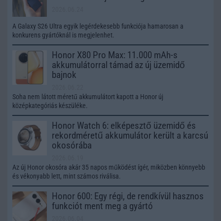
2026.06.24
A Galaxy S26 Ultra egyik legérdekesebb funkciója hamarosan a
konkurens gyártóknál is megjelenhet.
Honor X80 Pro Max: 11.000 mAh-s
akkumulátorral támad az új üzemidő
bajnok
2026.06.22
Soha nem látott méretű akkumulátort kapott a Honor új
középkategóriás készüléke.
Honor Watch 6: elképesztő üzemidő és
rekordméretű akkumulátor került a karcsú
okosórába
2026.06.19
Az új Honor okosóra akár 35 napos működést ígér, miközben könnyebb
és vékonyabb lett, mint számos riválisa.
Honor 600: Egy régi, de rendkívül hasznos
funkciót ment meg a gyártó
2026.06.04