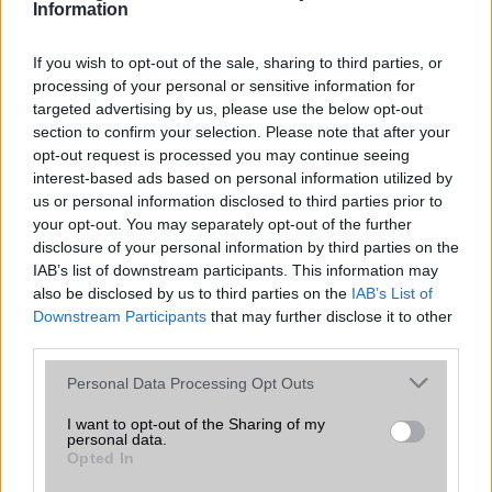
Information
If you wish to opt-out of the sale, sharing to third parties, or
processing of your personal or sensitive information for
targeted advertising by us, please use the below opt-out
Honor 10X lite
Honor X30
section to confirm your selection. Please note that after your
opt-out request is processed you may continue seeing
interest-based ads based on personal information utilized by
us or personal information disclosed to third parties prior to
your opt-out. You may separately opt-out of the further
disclosure of your personal information by third parties on the
IAB’s list of downstream participants. This information may
Honor Magic V Flip
Honor 60 Pro
also be disclosed by us to third parties on the
IAB’s List of
Downstream Participants
that may further disclose it to other
third parties.
Please note that this website/app uses one or more Google
Personal Data Processing Opt Outs
services and may gather and store information including but
not limited to your visit or usage behaviour. You may click to
I want to opt-out of the Sharing of my
Honor 600e
Honor 9X Lite
personal data.
grant or deny consent to Google and its third-party tags to
Opted In
use your data for below specified purposes in below Google