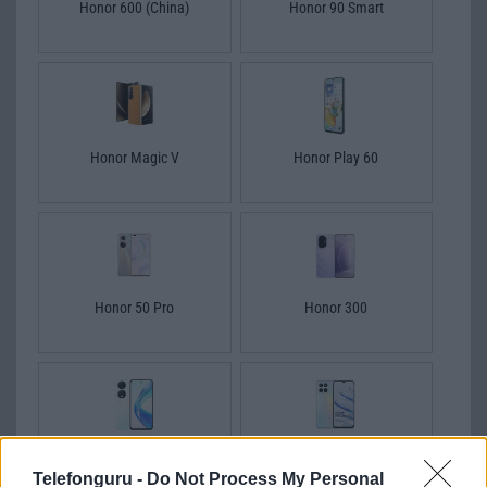
Honor 600 (China)
Honor 90 Smart
Honor Magic V
Honor Play 60
Honor 50 Pro
Honor 300
Honor X7b 5G
Honor 70 Lite
Telefonguru -
Do Not Process My Personal