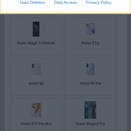
Data Deletion
Data Access
Privacy Policy
Honor X20
Honor 70 Pro
Honor Magic 5 Ultimate
Honor X70i
Honor 80
Honor 80 Pro
Honor X70 Pro Max
Honor Magic4 Pro