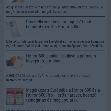
Az új Honor 600 széria minden modellje infraporttal érkezik, ráadásul a
megvalósítás is szokatlan megoldást kapott.
Pasztellszínekbe csomagolt AI-mobil:
bemutatkozott a Honor 600e
2026.05.27
Erős akkumulátorral, látványos kijelzővel és mesterséges intelligenciára
építő kamerafunkciókkal támad az új Honor középkategóriás készüléke.
Honor 600 család: új kihívó a prémium
középkategóriában
2026.05.03
A HONOR 600 széria erős AI-val, brutális kamerával és hosszú
üzemidővel támad.
Megérkezett Európába a Honor 600 és a
Honor 600 Pro – erős hardver, hosszú
támogatás és meglepő árak
2026.04.24
Kisebb akkumulátor, de komoly ajánlat érkezett a prémium