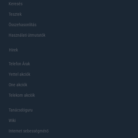
Keresés
Tesztek
Összehasonlítás
Használati útmutatók
Hirek
Telefon Árak
Yettel akciók
One akciók
Telekom akciók
Tanácsdóguru
Wiki
Internet sebességmérő