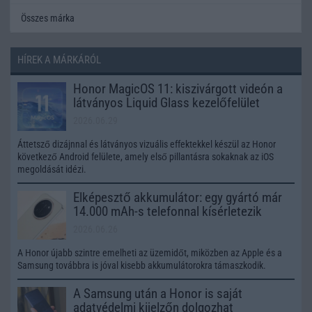
Összes márka
HÍREK A MÁRKÁRÓL
Honor MagicOS 11: kiszivárgott videón a
látványos Liquid Glass kezelőfelület
2026.06.29
Áttetsző dizájnnal és látványos vizuális effektekkel készül az Honor
következő Android felülete, amely első pillantásra sokaknak az iOS
megoldását idézi.
Elképesztő akkumulátor: egy gyártó már
14.000 mAh-s telefonnal kísérletezik
2026.06.26
A Honor újabb szintre emelheti az üzemidőt, miközben az Apple és a
Samsung továbbra is jóval kisebb akkumulátorokra támaszkodik.
A Samsung után a Honor is saját
adatvédelmi kijelzőn dolgozhat