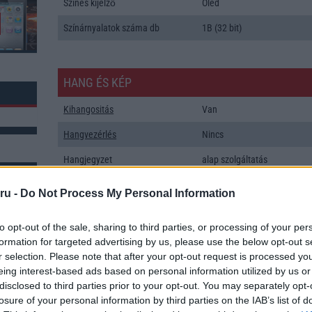
Színes kijelző
Oled
Színárnyalatok száma db
1B (32 bit)
HANG ÉS KÉP
Kihangositás
Van
Hangvezérlés
Nincs
Hangjegyzet
alap szolgáltatás
Csengőhang letöltés
univerzális letöltés kezelõ
ru -
Do Not Process My Personal Information
Polifonia
MIDI
k: 23
to opt-out of the sale, sharing to third parties, or processing of your per
Zenelejátszás (Music Player)
Zene lejátszó
formation for targeted advertising by us, please use the below opt-out s
r selection. Please note that after your opt-out request is processed y
Rádió
Nincs
eing interest-based ads based on personal information utilized by us or
Kamera
3x
disclosed to third parties prior to your opt-out. You may separately opt-
losure of your personal information by third parties on the IAB’s list of
Max. kamera felbontás (több
54 Mpixel