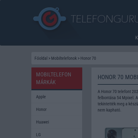
Főoldal
>
Mobiltelefonok
>
Honor 70
MOBILTELEFON
HONOR 70 MOB
MÁRKÁK
A Honor 70 telefont 2
Apple
felbontása 54 Mpixel. 
tekintették meg a készü
Honor
nem kapható.
Huawei
LG