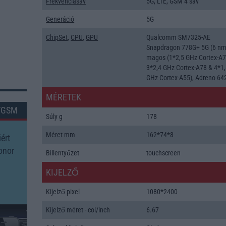
Frekvenciasáv
5G, LTE, GSM 4 sáv
Generáció
5G
ChipSet
,
CPU
,
GPU
Qualcomm SM7325-AE
Snapdragon 778G+ 5G (6 nm)
magos (1*2,5 GHz Cortex-A7
3*2,4 GHz Cortex-A78 & 4*1
GHz Cortex-A55), Adreno 64
MÉRETEK
TGSM
Súly g
178
Méret mm
162*74*8
ért
onor
Billentyűzet
touchscreen
KIJELZŐ
Kijelző pixel
1080*2400
Kijelző méret - col/inch
6.67