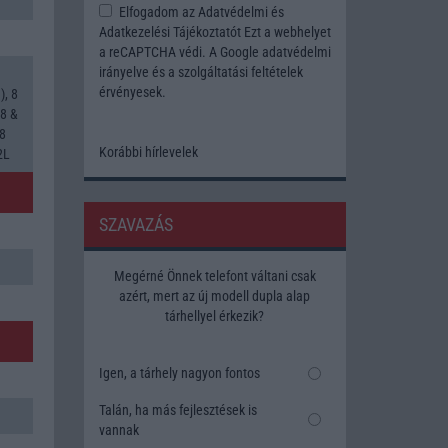
Elfogadom az
Adatvédelmi és
Adatkezelési Tájékoztatót
Ezt a webhelyet
a reCAPTCHA védi. A Google
adatvédelmi
irányelve
és a
szolgáltatási feltételek
érvényesek.
, 8
8 &
,8
Korábbi hírlevelek
2L
SZAVAZÁS
Megérné Önnek telefont váltani csak
azért, mert az új modell dupla alap
tárhellyel érkezik?
Igen, a tárhely nagyon fontos
Talán, ha más fejlesztések is
vannak