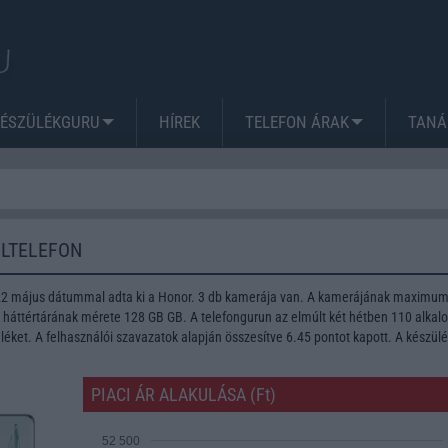
KÉSZÜLÉKGURU
HÍREK
TELEFON ÁRAK
TANÁ
ILTELEFON
022 május dátummal adta ki a Honor. 3 db kamerája van. A kamerájának maximu
A háttértárának mérete 128 GB GB. A telefongurun az elmúlt két hétben 110 alka
léket. A felhasználói szavazatok alapján összesítve 6.45 pontot kapott. A készül
PIACI ÁR ALAKULÁSA (Ft)
52 500