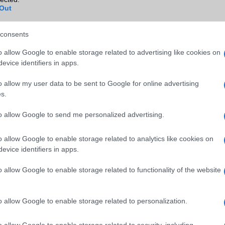
MMS
Nincs
Out
Infraport
Nincs
consents
Bluetooth
v5,x
o allow Google to enable storage related to advertising like cookies on
B/T extra
A2DP
evice identifiers in apps.
Wi-Fi (alap)
g/b
v6 (ax)
o allow my user data to be sent to Google for online advertising
s.
Wi-Fi Direct
Van
Wi-Fi extra
Nincs
to allow Google to send me personalized advertising.
Wi-Fi HotSpot
Van
o allow Google to enable storage related to analytics like cookies on
evice identifiers in apps.
Blackberry
Nincs
NFC
Van
o allow Google to enable storage related to functionality of the website
TV/USB kapcsolat
OtG (On-the-Go USB)
o allow Google to enable storage related to personalization.
GPS
aGPS (USA), Glonass (Orosz)
BDS (Kína)
o allow Google to enable storage related to security, including