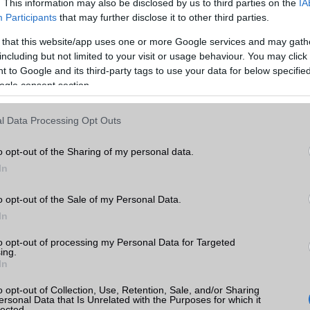
. This information may also be disclosed by us to third parties on the
IA
kamera esetén)
Participants
that may further disclose it to other third parties.
Video lejátszás
4K UHD lejátszó
 that this website/app uses one or more Google services and may gath
including but not limited to your visit or usage behaviour. You may click 
MEMÓRIA ÉS TÁRHELY
k
 to Google and its third-party tags to use your data for below specifi
ogle consent section.
Telefonkönyv db
dinamikus
tás
kkal
Min. memória
8 GB
l Data Processing Opt Outs
k
Min. háttértár
128 GB
o opt-out of the Sharing of my personal data.
Memória bővíthetőség
Nincs
In
ADATCSERE
o opt-out of the Sale of my Personal Data.
or
In
GPRS
Van
ok
to opt-out of processing my Personal Data for Targeted
EDGE
Van
ing.
In
WAP
5HTML
o opt-out of Collection, Use, Retention, Sale, and/or Sharing
EMS
/E-mail
push eMail
ersonal Data that Is Unrelated with the Purposes for which it
lected.