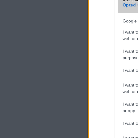
Opted 
Google 
I want t
web or d
I want t
purpose
I want 
I want t
web or d
I want t
or app.
I want t
I want t