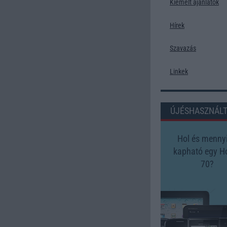
Kiemelt ajánlatok
Hírek
Szavazás
Linkek
ÚJÉSHASZNÁL
Hol és mennyi
kapható egy H
70?