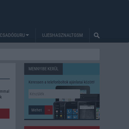
CSADÓGURU
UJESHASZNALTGSM
MENNYIBE KERÜL
Keressen a telefonboltok ajánlatai között!
m
lommal
ék