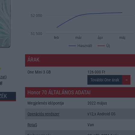
52 000
51 500
feb
már
ápr
máj
Új
Használt
ÁRAK
One Mini 3 GB
126 000 Ft
zat
)
s!
Honor 70 ÁLTALÁNOS ADATAI
ZÉK
Megjelenés időpontja
2022 május
Operációs rendszer
v12,x Android OS
RotaS
Van