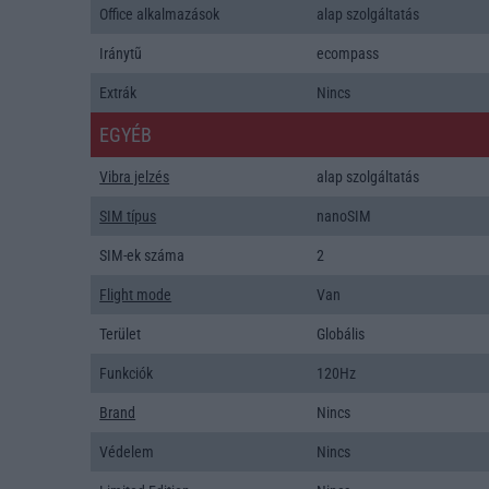
Office alkalmazások
alap szolgáltatás
Iránytũ
ecompass
Extrák
Nincs
EGYÉB
Vibra jelzés
alap szolgáltatás
SIM típus
nanoSIM
SIM-ek száma
2
Flight mode
Van
Terület
Globális
Funkciók
120Hz
Brand
Nincs
Védelem
Nincs