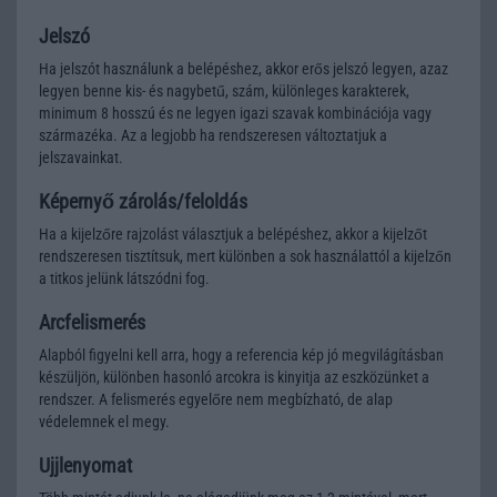
Jelszó
Ha jelszót használunk a belépéshez, akkor erős jelszó legyen, azaz
legyen benne kis- és nagybetű, szám, különleges karakterek,
minimum 8 hosszú és ne legyen igazi szavak kombinációja vagy
származéka. Az a legjobb ha rendszeresen változtatjuk a
jelszavainkat.
Képernyő zárolás/feloldás
Ha a kijelzőre rajzolást választjuk a belépéshez, akkor a kijelzőt
rendszeresen tisztítsuk, mert különben a sok használattól a kijelzőn
a titkos jelünk látszódni fog.
Arcfelismerés
Alapból figyelni kell arra, hogy a referencia kép jó megvilágításban
készüljön, különben hasonló arcokra is kinyitja az eszközünket a
rendszer. A felismerés egyelőre nem megbízható, de alap
védelemnek el megy.
Ujjlenyomat