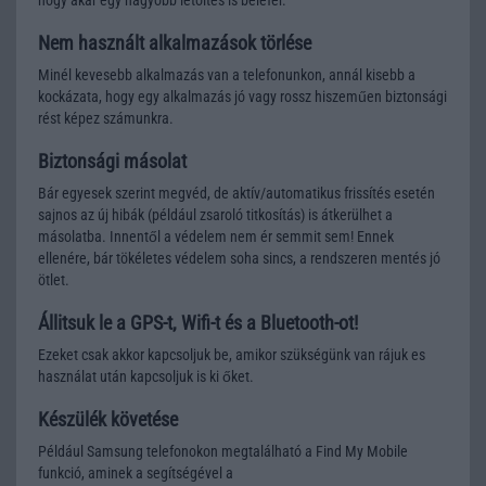
hogy akár egy nagyobb letöltés is belefér.
Nem használt alkalmazások törlése
Minél kevesebb alkalmazás van a telefonunkon, annál kisebb a
kockázata, hogy egy alkalmazás jó vagy rossz hiszeműen biztonsági
rést képez számunkra.
Biztonsági másolat
Bár egyesek szerint megvéd, de aktív/automatikus frissítés esetén
sajnos az új hibák (például zsaroló titkosítás) is átkerülhet a
másolatba. Innentől a védelem nem ér semmit sem! Ennek
ellenére, bár tökéletes védelem soha sincs, a rendszeren mentés jó
ötlet.
Állitsuk le a GPS-t, Wifi-t és a Bluetooth-ot!
Ezeket csak akkor kapcsoljuk be, amikor szükségünk van rájuk es
használat után kapcsoljuk is ki őket.
Készülék követése
Például Samsung telefonokon megtalálható a Find My Mobile
funkció, aminek a segítségével a