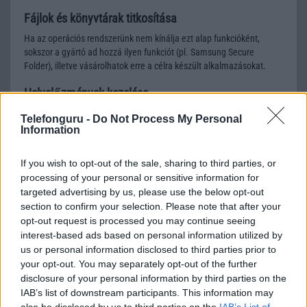
Fájlok és könyvtárak titkosítása
Ha az operációs rendszerünk nem kínálja ezt alap funkcióként,
sokszor a gyártó ad hozzá ilyen funkciót (pl. Samsung Secure
Folder), illetve vásárolhatok erre a célra készült alkalmazásokat.
Helyelőzmények kezelése
A Google-fiókban kikapcsolható és akkor a Google nem jegyzi meg,
Telefonguru -
Do Not Process My Personal
hogy mikor merre jártunk.
Information
Víruskereső programok
If you wish to opt-out of the sale, sharing to third parties, or
Sok alkalmazás közül választhatunk, a nagy nevek (Avast, AVG,
processing of your personal or sensitive information for
Kaspersky, ESET, stb.) nagyon jó és többnyire ingyenes
targeted advertising by us, please use the below opt-out
lehetőségeket kínálnak. A legfontosabb, hogy állítsuk be, hogy a
section to confirm your selection. Please note that after your
fenyegetések adatbázisa automatikusan frissüljön.
opt-out request is processed you may continue seeing
interest-based ads based on personal information utilized by
Vigyázzunk a telefonunkra
us or personal information disclosed to third parties prior to
Utolso pontként megemlítenénk a legalapvetőbb, de mégis
your opt-out. You may separately opt-out of the further
legfontosabb tanácsot, mégpedig azt, hogy ne hagyjuk őrizetlenül a
disclosure of your personal information by third parties on the
telefonunkat és ne rakjuk olyan zsebbe, ahonnan egy zsebtolvaj
IAB’s list of downstream participants. This information may
könnyen kilophatja.