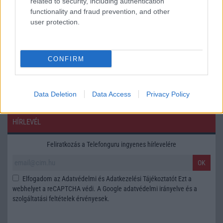
related to security, including authentication
functionality and fraud prevention, and other
user protection.
Tipus :
CONFIRM
Data Deletion
Data Access
Privacy Policy
HÍRLEVÉL
Feliratkozás a Telefonguru ingyenes hírlevelére
OK
Elfogadom az
Adatvédelmi és Adatkezelési Tájékoztatót
Ezt a
webhelyet a reCAPTCHA védi. A Google
adatvédelmi irányelve
és a
szolgáltatási feltételek
érvényesek.