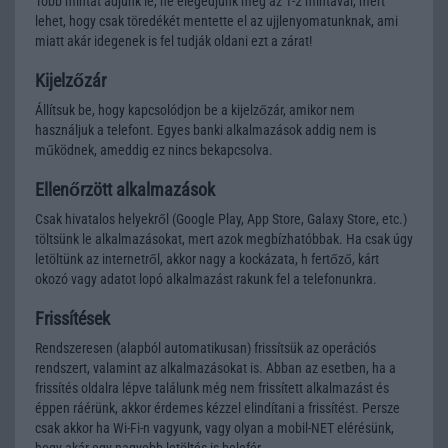
Több mintát adjunk le, ne elégedjünk meg az 1-2 mintával, mert
lehet, hogy csak töredékét mentette el az ujjlenyomatunknak, ami
miatt akár idegenek is fel tudják oldani ezt a zárat!
Kijelzőzár
Állítsuk be, hogy kapcsolódjon be a kijelzőzár, amikor nem
használjuk a telefont. Egyes banki alkalmazások addig nem is
működnek, ameddig ez nincs bekapcsolva.
Ellenőrzött alkalmazások
Csak hivatalos helyekről (Google Play, App Store, Galaxy Store, etc.)
töltsünk le alkalmazásokat, mert azok megbízhatóbbak. Ha csak úgy
letöltünk az internetről, akkor nagy a kockázata, h fertőző, kárt
okozó vagy adatot lopó alkalmazást rakunk fel a telefonunkra.
Frissítések
Rendszeresen (alapból automatikusan) frissítsük az operációs
rendszert, valamint az alkalmazásokat is. Abban az esetben, ha a
frissítés oldalra lépve találunk még nem frissített alkalmazást és
éppen ráérünk, akkor érdemes kézzel elindítani a frissítést. Persze
csak akkor ha Wi-Fi-n vagyunk, vagy olyan a mobil-NET elérésünk,