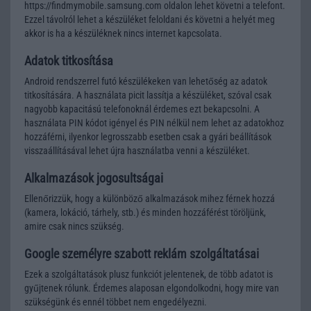
https://findmymobile.samsung.com oldalon lehet követni a telefont.
Ezzel távolról lehet a készüléket feloldani és követni a helyét meg
akkor is ha a készüléknek nincs internet kapcsolata.
Adatok titkosítása
Android rendszerrel futó készülékeken van lehetőség az adatok
titkosítására. A használata picit lassítja a készüléket, szóval csak
nagyobb kapacitású telefonoknál érdemes ezt bekapcsolni. A
használata PIN kódot igényel és PIN nélkül nem lehet az adatokhoz
hozzáférni, ilyenkor legrosszabb esetben csak a gyári beállítások
visszaállításával lehet újra használatba venni a készüléket.
Alkalmazások jogosultságai
Ellenőrizzük, hogy a különböző alkalmazások mihez férnek hozzá
(kamera, lokáció, tárhely, stb.) és minden hozzáférést töröljünk,
amire csak nincs szükség.
Google személyre szabott reklám szolgáltatásai
Ezek a szolgáltatások plusz funkciót jelentenek, de több adatot is
gyűjtenek rólunk. Érdemes alaposan elgondolkodni, hogy mire van
szükségünk és ennél többet nem engedélyezni.