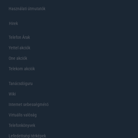
Használati útmutatók
Hirek
Telefon Árak
Yettel akciók
One akciók
Telekom akciók
Tanácsdóguru
Wiki
Internet sebességmérő
Virtuális valóság
Telefonkönyvek
Lefedettségi térképek