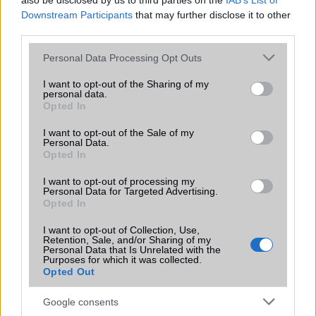
also be disclosed by us to third parties on the
IAB’s List of
Downstream Participants
that may further disclose it to other
third parties.
Please note that this website/app uses one or more Google
Personal Data Processing Opt Outs
MOBILTELEFON MÁRKÁK
services and may gather and store information including but
not limited to your visit or usage behaviour. You may click to
I want to opt-out of the Sharing of my
Apple
personal data.
grant or deny consent to Google and its third-party tags to
Opted In
use your data for below specified purposes in below Google
Honor
consent section.
I want to opt-out of the Sale of my
Personal Data.
Huawei
Opted In
LG
I want to opt-out of processing my
Personal Data for Targeted Advertising.
Opted In
Motorola
I want to opt-out of Collection, Use,
Nokia
Retention, Sale, and/or Sharing of my
Personal Data that Is Unrelated with the
Purposes for which it was collected.
Realme
Opted Out
Samsung
Google consents