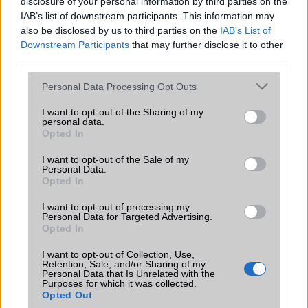
disclosure of your personal information by third parties on the
kérdés a metaverzumról olvasva, de a válasz nem is olyan
IAB’s list of downstream participants. This information may
egyszerű.
also be disclosed by us to third parties on the
IAB’s List of
Downstream Participants
that may further disclose it to other
Blackberry
third parties.
A kanadai BlackBerry Limited gyártotta és forgalmazta 1999
és 2016 között.
Please note that this website/app uses one or more Google
Personal Data Processing Opt Outs
services and may gather and store information including but
not limited to your visit or usage behaviour. You may click to
I want to opt-out of the Sharing of my
Bluetooth
personal data.
grant or deny consent to Google and its third-party tags to
Opted In
Vezeték nélküli fájlküldés, megosztás és persze multiplayer
use your data for below specified purposes in below Google
játékok!
consent section.
I want to opt-out of the Sale of my
Personal Data.
Brand
Opted In
Multifunkciós mező
I want to opt-out of processing my
Personal Data for Targeted Advertising.
Opted In
ChipSet
Az eszközök hardveres és szoftveres működését irányítja
I want to opt-out of Collection, Use,
Retention, Sale, and/or Sharing of my
Personal Data that Is Unrelated with the
CPU
Purposes for which it was collected.
Opted Out
A mobiltelefonokban található mikroprocesszor