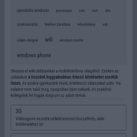
operációs rendszer
processzor
rom
root
sim
telefon zárolása
szinkronizálás
teljesítmény
usb
wifi
vidám dolgok
windows mobile
windows phone
Olvassa el wiki oldalainkat a mobiltelefónia világából. Ezeken az
oldalakon
a hozzánk leggyakrabban érkező kérdéseket szedtük
össze
, és azokra igyekszünk rövid, értelmező válaszokat adni. Ha
valamit nem talál meg, nyugodtan írjon nekünk, és szakértő
kollégáink fel fogják dolgozni az adott témát.
3G
Villámgyors vezeték nélküli internet-hozzáférés, akár
letöltésekhez is!