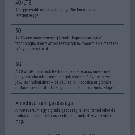
4G/LTE
A leggyorsabb mobilos net, egyelőre korlátozott
lefedettséggel.
5G
Az 5G egy nagy sebességű, stabil kapcsolatot nyújtó
technológia, amely az okoseszközök és modern alkalmazások
igényeit szolgálja ki.
6G
A 6G az 5G utáni mobiltechnológiai generáció, amely még
nagyobb adatsebességet, megbízhatóbb hálózatokat és a
jövő technológiáinak – például az IoT, robotika és globális
eszközkapcsolatok – kiszolgálására alkalmas rendszert ígér.
A metaverzum gazdasága
A metaverzum egy digitális gazdaság is, ahol termékeket és
szolgáltatásokat állíthatunk elő, adhatunk el és vethetünk
meg.