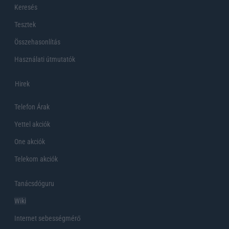
Keresés
Tesztek
Összehasonlítás
Használati útmutatók
Hirek
Telefon Árak
Yettel akciók
One akciók
Telekom akciók
Tanácsdóguru
Wiki
Internet sebességmérő