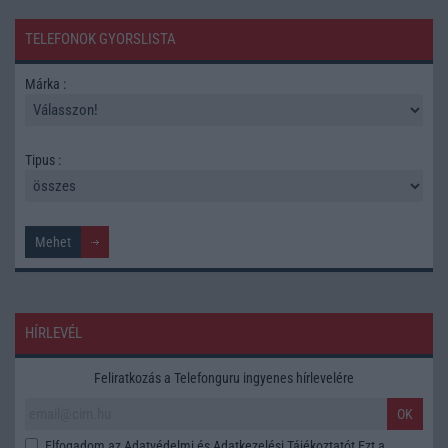
TELEFONOK GYORSLISTA
Márka :
Tipus :
HÍRLEVÉL
Feliratkozás a Telefonguru ingyenes hírlevelére
OK
Elfogadom az
Adatvédelmi és Adatkezelési Tájékoztatót
Ezt a