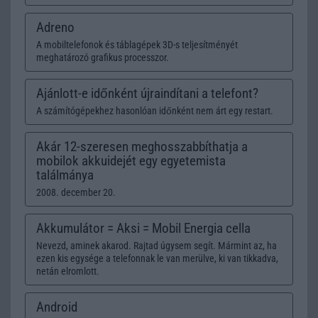
Adreno
A mobiltelefonok és táblagépek 3D-s teljesítményét
meghatározó grafikus processzor.
Ajánlott-e időnként újraindítani a telefont?
A számítógépekhez hasonlóan időnként nem árt egy restart.
Akár 12-szeresen meghosszabbíthatja a
mobilok akkuidejét egy egyetemista
találmánya
2008. december 20.
Akkumulátor = Aksi = Mobil Energia cella
Nevezd, aminek akarod. Rajtad úgysem segít. Mármint az, ha
ezen kis egysége a telefonnak le van merülve, ki van tikkadva,
netán elromlott.
Android