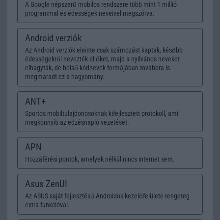
A Google népszerű mobilos rendszere több mint 1 millió
programmal és édességek neveivel megszórva.
Android verziók
Az Android verziók eleinte csak számozást kaptak, később
édességekről nevezték el őket, majd a nyilvános neveket
elhagyták, de belső kódnevek formájában továbbra is
megmaradt ez a hagyomány.
ANT+
Sportos mobiltulajdonosoknak kifejlesztett protokoll, ami
megkönnyíti az edzésnapló vezetését.
APN
Hozzáférési pontok, amelyek nélkül nincs internet sem.
Asus ZenUI
Az ASUS saját fejlesztésű Androidos kezelőfelülete rengeteg
extra funkcióval.