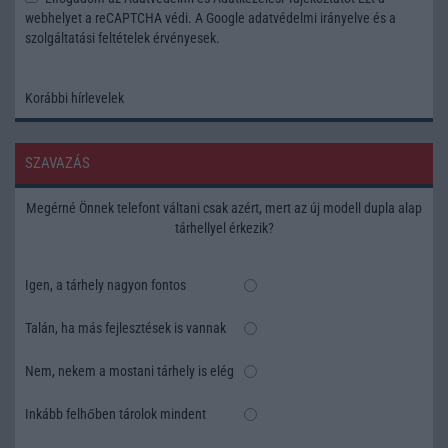
webhelyet a reCAPTCHA védi. A Google
adatvédelmi irányelve
és a
szolgáltatási feltételek
érvényesek.
Korábbi hírlevelek
SZAVAZÁS
Megérné Önnek telefont váltani csak azért, mert az új modell dupla alap
tárhellyel érkezik?
Igen, a tárhely nagyon fontos
Talán, ha más fejlesztések is vannak
Nem, nekem a mostani tárhely is elég
Inkább felhőben tárolok mindent