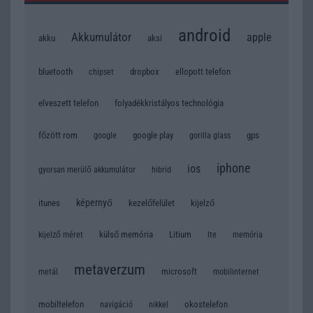
android
Akkumulátor
apple
akku
aksi
bluetooth
dropbox
ellopott telefon
chipset
elveszett telefon
folyadékkristályos technológia
főzött rom
google play
gps
google
gorilla glass
iphone
ios
gyorsan merülő akkumulátor
hibrid
képernyő
itunes
kezelőfelület
kijelző
külső memória
Litium
kijelző méret
lte
memória
metaverzum
microsoft
metál
mobilinternet
mobiltelefon
okostelefon
navigáció
nikkel