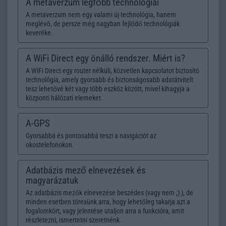
A metaverzum legfőbb technológiái
A metaverzum nem egy valami új technológia, hanem
meglévő, de persze még nagyban fejlődő technológiák
keveréke.
A WiFi Direct egy önálló rendszer. Miért is?
A WiFi Direct egy router nélküli, közvetlen kapcsolatot biztosító
technológia, amely gyorsabb és biztonságosabb adatátvitelt
tesz lehetővé két vagy több eszköz között, mivel kihagyja a
központi hálózati elemeket.
A-GPS
Gyorsabbá és pontosabbá teszi a navigációt az
okostelefonokon.
Adatbázis mező elnevezések és
magyarázatuk
Az adatbázis mezők elnevezése beszédes (vagy nem ;) ), de
minden esetben törexünk arra, hogy lehetőleg takarja azt a
fogalomkört, vagy jelentése utaljon arra a funkcióra, amit
részletezni, ismertetni szeretnénk.