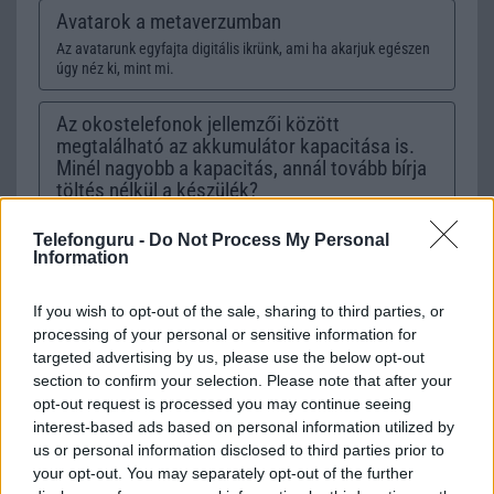
Avatarok a metaverzumban
Az avatarunk egyfajta digitális ikrünk, ami ha akarjuk egészen
úgy néz ki, mint mi.
Az okostelefonok jellemzői között
megtalálható az akkumulátor kapacitása is.
Minél nagyobb a kapacitás, annál tovább bírja
töltés nélkül a készülék?
Bárcsak ilyen egyszerű lenne...
Telefonguru -
Do Not Process My Personal
Information
Az önmagát töltő mobiltelefon
Utópisztikus? Egyáltalán nem!
If you wish to opt-out of the sale, sharing to third parties, or
processing of your personal or sensitive information for
B/T extra
targeted advertising by us, please use the below opt-out
section to confirm your selection. Please note that after your
A Bluetooth szabvány az újabb telefonokban tud már extrákat
is
opt-out request is processed you may continue seeing
interest-based ads based on personal information utilized by
us or personal information disclosed to third parties prior to
Belépés a metaverzumba
your opt-out. You may separately opt-out of the further
Hogy lehet belépni a metaverzumba? – sokakban felmerül a