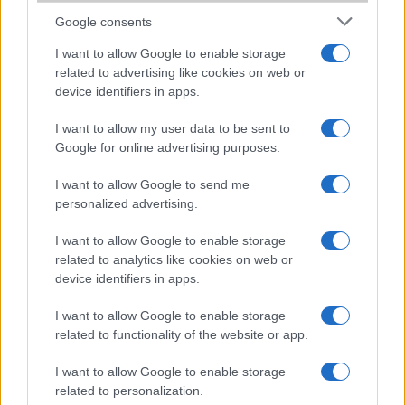
Google consents
Cryptovoxels
I want to allow Google to enable storage
Itt is lehet telket venni, de lehet üzletet és galériát is nyitni.
related to advertising like cookies on web or
device identifiers in apps.
Decentraland
Saját definíciójuk szerint a Decentraland az első a
I want to allow my user data to be sent to
felhasználóik tulajdonában álló virtuális világ.
Google for online advertising purposes.
I want to allow Google to send me
Következő 30 szócikk
personalized advertising.
I want to allow Google to enable storage
Amennyiben a telefonok jellemzőit jobban szemügyre szeretné
related to analytics like cookies on web or
venni, érdemes még
körbenézni a telefon adatbázisunkban
is,
device identifiers in apps.
amely a legnagyobb Magyarországon elérhető mobiltelefon, tablet
és okosóra adatbázis, sok ezer készülékkel. Ezt az adatbázist heti
I want to allow Google to enable storage
rendszerességgel frissítjük.
related to functionality of the website or app.
Ha a paraméterlistán túl további információkra is kíváncsi, akkor
olvassa el
mobiltelefon tesztjeinket
is, ahol hosszabban, több napon
keresztül vizsgálják meg szakértő kollégáink az eszközöket, és
I want to allow Google to enable storage
utána írják le szakmai véleményüket.
related to personalization.