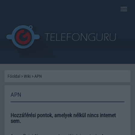
Toggle
naviga
Főoldal
>
Wiki
>
APN
APN
Hozzáférési pontok, amelyek nélkül nincs internet
sem.