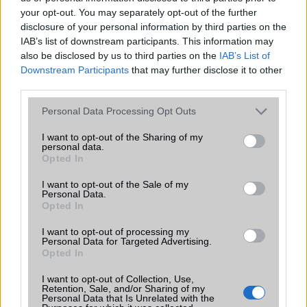
your opt-out. You may separately opt-out of the further
disclosure of your personal information by third parties on the
IAB’s list of downstream participants. This information may
also be disclosed by us to third parties on the
IAB’s List of
Downstream Participants
that may further disclose it to other
TELEFONOK GYORSLISTA
third parties.
Márka :
Please note that this website/app uses one or more Google
Personal Data Processing Opt Outs
services and may gather and store information including but
not limited to your visit or usage behaviour. You may click to
I want to opt-out of the Sharing of my
personal data.
grant or deny consent to Google and its third-party tags to
Opted In
Tipus :
use your data for below specified purposes in below Google
consent section.
I want to opt-out of the Sale of my
Personal Data.
Opted In
I want to opt-out of processing my
Personal Data for Targeted Advertising.
Opted In
HÍRLEVÉL
I want to opt-out of Collection, Use,
Retention, Sale, and/or Sharing of my
Personal Data that Is Unrelated with the