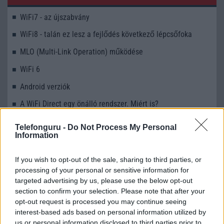
WiFi7 - az újszabvány
WiFi8 - talán ez lesz a fejlődés következő lépcsőfoka
MLO (Multi-Link Operation) működése
WiFi 6
Android verziók
A WiFi Direct egy önálló rendszer. Miért is?
WiFi - visszafelé kompatibilitás
Telefonguru -
Do Not Process My Personal
Information
MLO (Multi-Link Operation) működése
If you wish to opt-out of the sale, sharing to third parties, or
processing of your personal or sensitive information for
Mennyibe kerül
targeted advertising by us, please use the below opt-out
section to confirm your selection. Please note that after your
Keressen a telefonboltok ajánlatai között!
opt-out request is processed you may continue seeing
interest-based ads based on personal information utilized by
us or personal information disclosed to third parties prior to