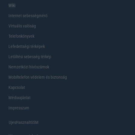
Wiki
Internet sebességmérő
Virtuális valóság
Telefonkönyvek
Lefedettségi térképek
Letöltési sebesség térkép
Nemzetközi hívószámok
Mobiltelefon védelem és biztonság
Kapcsolat
Médiaajánlat
Impresszum
UjesHasznaltGSM