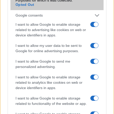
Purposes for which it was collected.
Feliratkozás a Telefonguru ingyenes hírlevelére
Opted Out
OK
Google consents
Elfogadom az
Adatvédelmi és Adatkezelési Tájékoztatót
Ezt a
webhelyet a reCAPTCHA védi. A Google
adatvédelmi irányelve
és a
I want to allow Google to enable storage
szolgáltatási feltételek
érvényesek.
related to advertising like cookies on web or
device identifiers in apps.
Korábbi hírlevelek
I want to allow my user data to be sent to
Google for online advertising purposes.
SZAVAZÁS
I want to allow Google to send me
personalized advertising.
Megérné Önnek telefont váltani csak azért, mert az új modell dupla alap
tárhellyel érkezik?
I want to allow Google to enable storage
related to analytics like cookies on web or
device identifiers in apps.
Igen, a tárhely nagyon fontos
I want to allow Google to enable storage
Talán, ha más fejlesztések is vannak
related to functionality of the website or app.
Nem, nekem a mostani tárhely is elég
I want to allow Google to enable storage