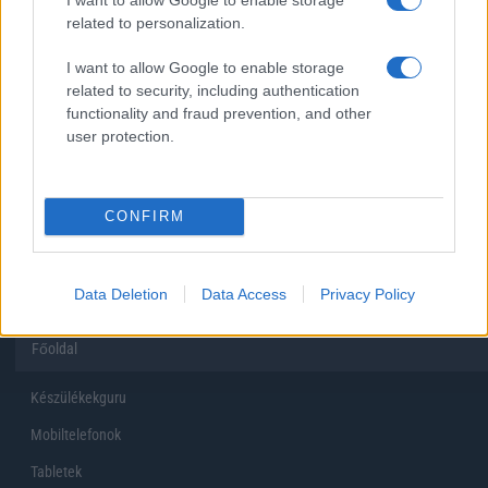
related to personalization.
Inkább felhőben tárolok mindent
I want to allow Google to enable storage
related to security, including authentication
functionality and fraud prevention, and other
user protection.
Korábbi szavazások eredményei
CONFIRM
Data Deletion
Data Access
Privacy Policy
Főoldal
Készülékekguru
Mobiltelefonok
Tabletek