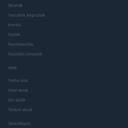
Okosórák
Tartozékok, kiegeszítők
Keresés
Tesztek
Összehasonlítás
Használati útmutatók
Hirek
Telefon Árak
Yettel akciók
One akciók
Telekom akciók
Tanácsdóguru