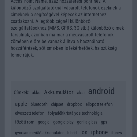
Acces Point Name, azaz hozzáférési pont név. A
különböző szolgáltatóknál vásárolt telefonok ezeknek a
címeknek a segítségével képesek az internethez
csatlakozni. A legtöbb cégnél különböző
szolgáltatásokhoz (MMS, GPRS, 3G stb.) különböző címek
társulnak, azonban ma már a megvásárolt telefonok
zömében előre be vannak állítva a használható
hozzáférések, sőt sms-ben is lekérhetőek, ha szükség
lenne rájuk.
android
Akkumulátor
Címkék:
akku
aksi
apple
bluetooth
dropbox
ellopott telefon
chipset
elveszett telefon
folyadékkristályos technológia
főzött rom
google play
gps
google
gorilla glass
iphone
ios
itunes
gyorsan merülő akkumulátor
hibrid