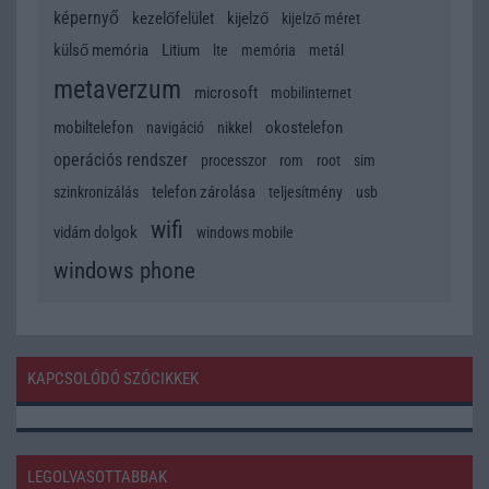
képernyő
kezelőfelület
kijelző
kijelző méret
külső memória
Litium
lte
memória
metál
metaverzum
microsoft
mobilinternet
mobiltelefon
okostelefon
navigáció
nikkel
operációs rendszer
processzor
rom
root
sim
telefon zárolása
szinkronizálás
teljesítmény
usb
wifi
vidám dolgok
windows mobile
windows phone
KAPCSOLÓDÓ SZÓCIKKEK
LEGOLVASOTTABBAK