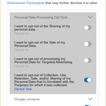
Downstream Participants
that may further disclose it to other
third parties.
Xiaomi
Please note that this website/app uses one or more Google
Personal Data Processing Opt Outs
ZTE
services and may gather and store information including but
not limited to your visit or usage behaviour. You may click to
I want to opt-out of the Sharing of my
Összes márka
personal data.
grant or deny consent to Google and its third-party tags to
Opted In
use your data for below specified purposes in below Google
consent section.
Mennyibe kerül
I want to opt-out of the Sale of my
Personal Data.
Opted In
Keressen a telefonboltok ajánlatai között!
I want to opt-out of processing my
Personal Data for Targeted Advertising.
Opted In
I want to opt-out of Collection, Use,
Retention, Sale, and/or Sharing of my
Personal Data that Is Unrelated with the
Purposes for which it was collected.
Opted Out
TELEFONOK GYORSLISTA
Google consents
Márka :