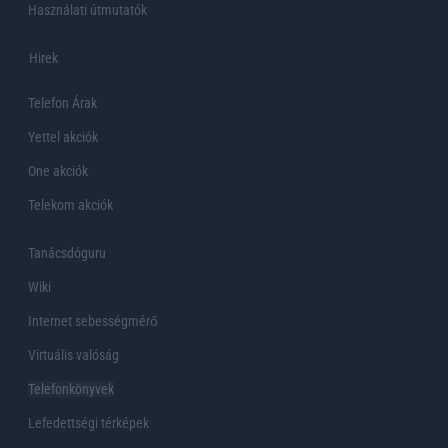
Használati útmutatók
Hirek
Telefon Árak
Yettel akciók
One akciók
Telekom akciók
Tanácsdóguru
Wiki
Internet sebességmérő
Virtuális valóság
Telefonkönyvek
Lefedettségi térképek