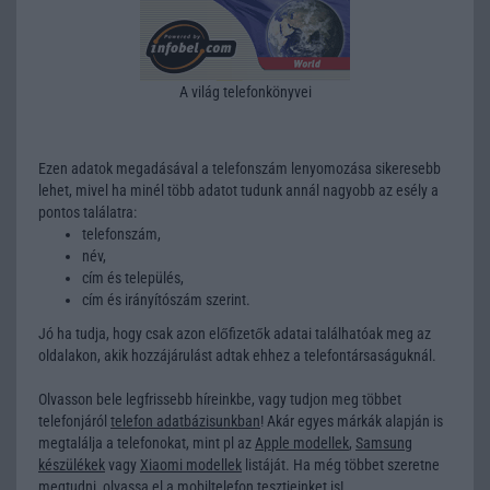
A világ telefonkönyvei
Ezen adatok megadásával a telefonszám lenyomozása sikeresebb
lehet, mivel ha minél több adatot tudunk annál nagyobb az esély a
pontos találatra:
telefonszám,
név,
cím és település,
cím és irányítószám szerint.
Jó ha tudja, hogy csak azon előfizetők adatai találhatóak meg az
oldalakon, akik hozzájárulást adtak ehhez a telefontársaságuknál.
Olvasson bele legfrissebb híreinkbe, vagy tudjon meg többet
telefonjáról
telefon adatbázisunkban
! Akár egyes márkák alapján is
megtalálja a telefonokat, mint pl az
Apple modellek
,
Samsung
készülékek
vagy
Xiaomi modellek
listáját. Ha még többet szeretne
megtudni, olvassa el a
mobiltelefon tesztjeinket
is!