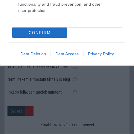
functionality and fraud prevention, and other
user protection.
SZAVAZÁS
Megérné Önnek telefont váltani csak azért, mert az új modell dupla alap
CONFIRM
tárhellyel érkezik?
Igen, a tárhely nagyon fontos
Data Deletion
Data Access
Privacy Policy
Talán, ha más fejlesztések is vannak
Nem, nekem a mostani tárhely is elég
Inkább felhőben tárolok mindent
Korábbi szavazások eredményei