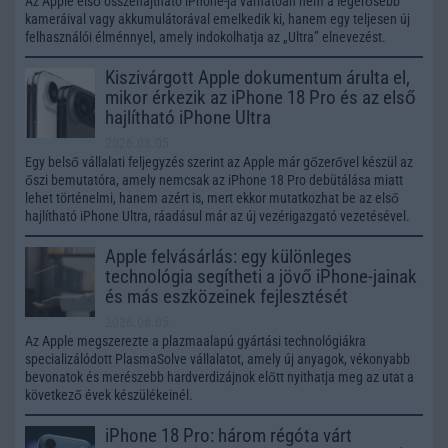
Az Apple első összehajtható iPhone-ja várhatóan nem a legerősebb
kameráival vagy akkumulátorával emelkedik ki, hanem egy teljesen új
felhasználói élménnyel, amely indokolhatja az „Ultra” elnevezést.
Kiszivárgott Apple dokumentum árulta el,
mikor érkezik az iPhone 18 Pro és az első
hajlítható iPhone Ultra
2026.08.05
Egy belső vállalati feljegyzés szerint az Apple már gőzerővel készül az
őszi bemutatóra, amely nemcsak az iPhone 18 Pro debütálása miatt
lehet történelmi, hanem azért is, mert ekkor mutatkozhat be az első
hajlítható iPhone Ultra, ráadásul már az új vezérigazgató vezetésével.
Apple felvásárlás: egy különleges
technológia segítheti a jövő iPhone-jainak
és más eszközeinek fejlesztését
2026.08.05
Az Apple megszerezte a plazmaalapú gyártási technológiákra
specializálódott PlasmaSolve vállalatot, amely új anyagok, vékonyabb
bevonatok és merészebb hardverdizájnok előtt nyithatja meg az utat a
következő évek készülékeinél.
iPhone 18 Pro: három régóta várt