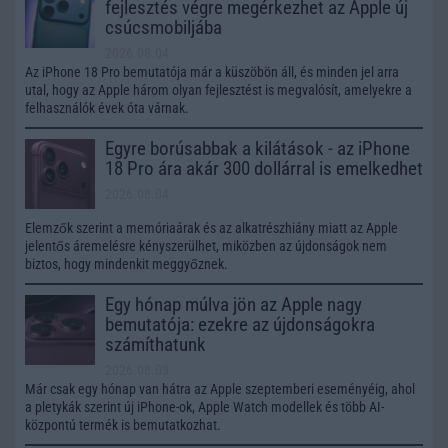
fejlesztés végre megérkezhet az Apple új
csúcsmobiljába
2026.08.04
Az iPhone 18 Pro bemutatója már a küszöbön áll, és minden jel arra
utal, hogy az Apple három olyan fejlesztést is megvalósít, amelyekre a
felhasználók évek óta várnak.
Egyre borúsabbak a kilátások - az iPhone
18 Pro ára akár 300 dollárral is emelkedhet
2026.08.04
Elemzők szerint a memóriaárak és az alkatrészhiány miatt az Apple
jelentős áremelésre kényszerülhet, miközben az újdonságok nem
biztos, hogy mindenkit meggyőznek.
Egy hónap múlva jön az Apple nagy
bemutatója: ezekre az újdonságokra
számíthatunk
2026.08.03
Már csak egy hónap van hátra az Apple szeptemberi eseményéig, ahol
a pletykák szerint új iPhone-ok, Apple Watch modellek és több AI-
központú termék is bemutatkozhat.