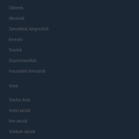
Tabletek
Okosórák
Tartozékok, kiegeszítők
Keresés
Tesztek
Összehasonlítás
Használati útmutatók
Hirek
Telefon Árak
Yettel akciók
One akciók
Telekom akciók