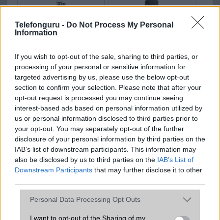
Telefonguru -
Do Not Process My Personal
Information
Apple iPhone 6 Plus
Apple iPhone 3G 16GB
If you wish to opt-out of the sale, sharing to third parties, or
processing of your personal or sensitive information for
targeted advertising by us, please use the below opt-out
section to confirm your selection. Please note that after your
opt-out request is processed you may continue seeing
Apple iPhone 3G 8GB
Apple iPhone XI Max
interest-based ads based on personal information utilized by
us or personal information disclosed to third parties prior to
your opt-out. You may separately opt-out of the further
disclosure of your personal information by third parties on the
IAB’s list of downstream participants. This information may
also be disclosed by us to third parties on the
IAB’s List of
Downstream Participants
that may further disclose it to other
Apple iPhone XI R
third parties.
Please note that this website/app uses one or more Google
Personal Data Processing Opt Outs
Összes mobiltelefon
services and may gather and store information including but
not limited to your visit or usage behaviour. You may click to
I want to opt-out of the Sharing of my
Amennyiben tesztekre is kíváncsi, olvassa el
mobiltelefon