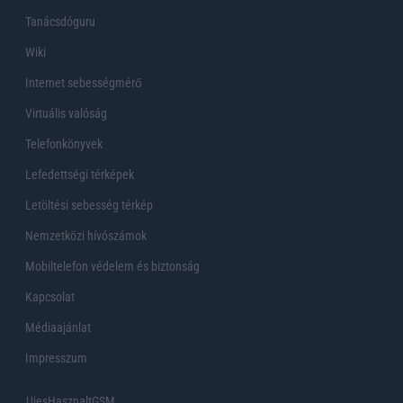
Tanácsdóguru
Wiki
Internet sebességmérő
Virtuális valóság
Telefonkönyvek
Lefedettségi térképek
Letöltési sebesség térkép
Nemzetközi hívószámok
Mobiltelefon védelem és biztonság
Kapcsolat
Médiaajánlat
Impresszum
UjesHasznaltGSM