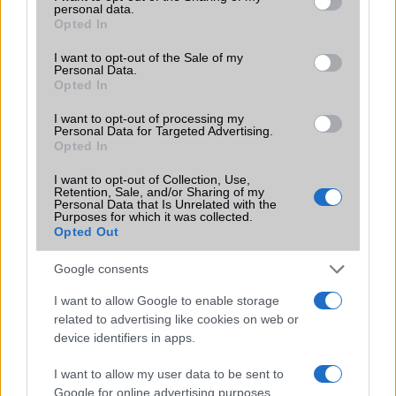
personal data.
grant or deny consent to Google and its third-party tags to
tesztjeinket
is, ahol hosszabban, több napon keresztül vizsgálják
Opted In
use your data for below specified purposes in below Google
meg szakértő kollégáink az eszközöket, és utána írják le szakmai
consent section.
véleményüket. Amennyiben többet szeretne megtudni a
I want to opt-out of the Sale of my
Personal Data.
telefonokról, érdemes még
keresgélni a telefon adatbázisunkban
is,
Opted In
amely a legnagyobb Magyarországon elérhető mobiltelefon, tablet
és okosóra adatbázis, sok ezer készülékkel, ugyanitt
telefonok
I want to opt-out of processing my
összehasonlítására
is van lehetőség
Personal Data for Targeted Advertising.
Opted In
Ha a hírek világa érdekli, akkor tekintse meg
legfrissebb híreinket
.
I want to opt-out of Collection, Use,
Retention, Sale, and/or Sharing of my
Minden hírt ellátunk cimkékkel is, így könnyebben lehet megkeresni
Personal Data that Is Unrelated with the
az adott témához, készülékhez kapcsolódó összes hírünket.
Purposes for which it was collected.
Egyszerűen kattintson rá az adott cimkére, és már mutatjuk is az
Opted Out
összes odavágó hírt.
Google consents
I want to allow Google to enable storage
MOBILTELEFON MÁRKÁK
related to advertising like cookies on web or
device identifiers in apps.
Apple
I want to allow my user data to be sent to
Honor
Google for online advertising purposes.