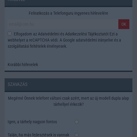
Feliratkozás a Telefonguru ingyenes hírlevelére
OK
Elfogadom az
Adatvédelmi és Adatkezelési Tájékoztatót
Ezt a
webhelyet a reCAPTCHA védi. A Google
adatvédelmi irányelve
és a
szolgáltatási feltételek
érvényesek.
Korábbi hírlevelek
SZAVAZÁS
Megérné Önnek telefont váltani csak azért, mert az új modell dupla alap
tárhellyel érkezik?
Igen, a tárhely nagyon fontos
Talán, ha más fejlesztések is vannak