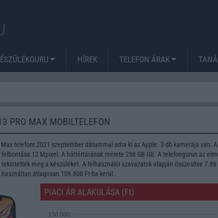
KÉSZÜLÉKGURU
HÍREK
TELEFON ÁRAK
TANÁ
13 PRO MAX MOBILTELEFON
 Max telefont 2021 szeptember dátummal adta ki az Apple. 3 db kamerája van. A
lbontása 12 Mpixel. A háttértárának mérete 256 GB GB. A telefongurun az elmú
tekintették meg a készüléket. A felhasználói szavazatok alapján összesítve 7.86
n használtan átlagosan 109.800 Ft-ba kerül.
PIACI ÁR ALAKULÁSA (Ft)
150 000