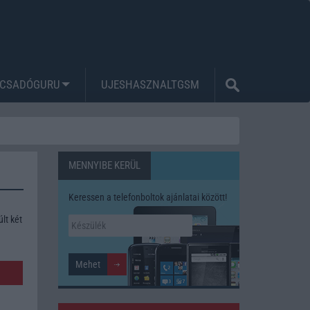
CSADÓGURU
UJESHASZNALTGSM
MENNYIBE KERÜL
Keressen a telefonboltok ajánlatai között!
lt két