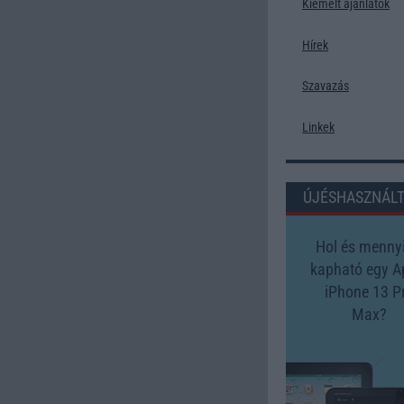
Kiemelt ajánlatok
Hírek
Szavazás
Linkek
ÚJÉSHASZNÁL
Hol és mennyi
kapható egy A
iPhone 13 P
Max?