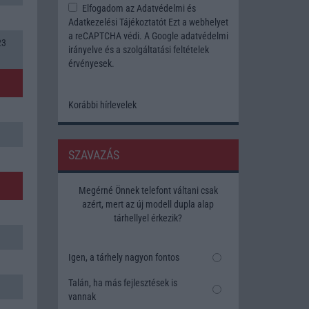
Elfogadom az
Adatvédelmi és
Adatkezelési Tájékoztatót
Ezt a webhelyet
a reCAPTCHA védi. A Google
adatvédelmi
23
irányelve
és a
szolgáltatási feltételek
érvényesek.
Korábbi hírlevelek
SZAVAZÁS
Megérné Önnek telefont váltani csak
azért, mert az új modell dupla alap
tárhellyel érkezik?
Igen, a tárhely nagyon fontos
Talán, ha más fejlesztések is
vannak