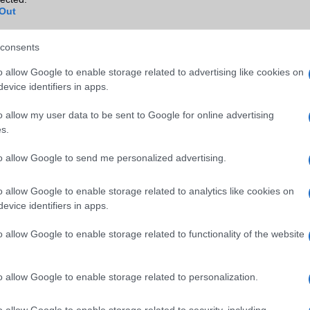
Infraport
Face ID
Out
Bluetooth
v5,x
consents
B/T extra
LE, A2DP
o allow Google to enable storage related to advertising like cookies on
Wi-Fi (alap)
g/b
v6 (ax)
evice identifiers in apps.
Wi-Fi Direct
Nincs
o allow my user data to be sent to Google for online advertising
s.
Wi-Fi extra
Nincs
to allow Google to send me personalized advertising.
Wi-Fi HotSpot
Van
Blackberry
Nincs
o allow Google to enable storage related to analytics like cookies on
evice identifiers in apps.
NFC
területenként változó
o allow Google to enable storage related to functionality of the website
TV/USB kapcsolat
2,x Type-C
GPS
aGPS (USA), Glonass (Orosz)
BDS (Kína), Galileo (EU), QZ
o allow Google to enable storage related to personalization.
(Japán)
o allow Google to enable storage related to security, including