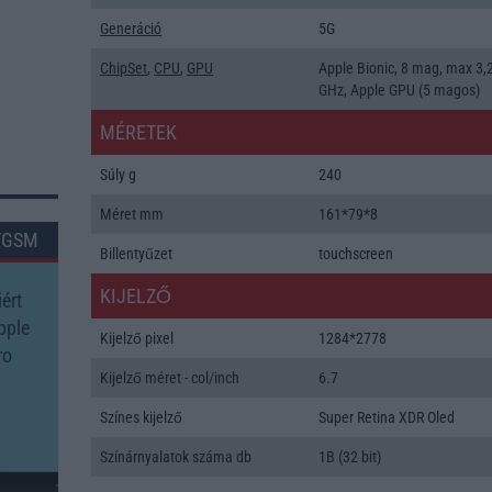
Generáció
5G
ChipSet
,
CPU
,
GPU
Apple Bionic, 8 mag, max 3,
GHz, Apple GPU (5 magos)
MÉRETEK
Súly g
240
Méret mm
161*79*8
TGSM
Billentyűzet
touchscreen
KIJELZŐ
ért
pple
Kijelző pixel
1284*2778
ro
Kijelző méret - col/inch
6.7
Színes kijelző
Super Retina XDR Oled
Színárnyalatok száma db
1B (32 bit)