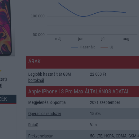
100 000
50 000
máj
jún
júl
aug
Új
Használt
ÁRAK
Legjobb használt ár GSM
22 000 Ft
zat
)
boltoknál
s!
Apple iPhone 13 Pro Max ÁLTALÁNOS ADATAI
ZÉK
Megjelenés időpontja
2021 szeptember
Operációs rendszer
15 iOs
RotaS
Van
Frekvenciasáv
5G, LTE, HSPA, CDMA, GSM 4