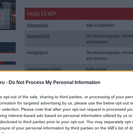
HANG ÉS KÉP
Kihangositás
alap szolgáltatás
Hangvezérlés
Siri natural language comm
and dictation
Hangjegyzet
Siri natural language comm
and dictation
Csengőhang letöltés
Dolby Vision
Polifonia
MIDI
ru -
Do Not Process My Personal Information
Zenelejátszás (Music Player)
Zene lejátszó
to opt-out of the sale, sharing to third parties, or processing of your per
Rádió
Nincs
formation for targeted advertising by us, please use the below opt-out s
k: 37
r selection. Please note that after your opt-out request is processed y
Kamera
3x
eing interest-based ads based on personal information utilized by us or
disclosed to third parties prior to your opt-out. You may separately opt-
Max. kamera felbontás (több
12 Mpixel
losure of your personal information by third parties on the IAB’s list of
kamera esetén)