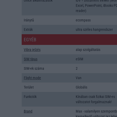
Office alkalmazások
iDV = Document viewer (Wor
Excel, PowerPoint, iBooks P
reader)
Iránytũ
ecompass
Extrák
ultra széles hangrendszer
EGYÉB
Vibra jelzés
alap szolgáltatás
SIM típus
eSIM
SIM-ek száma
2
Flight mode
Van
Terület
Globális
Funkciók
Kínában csak fizikai SIM-es
változatot forgalmaznak!
Brand
Max - valamilyen szempontb
kiemelkedõ változat (ez lehe