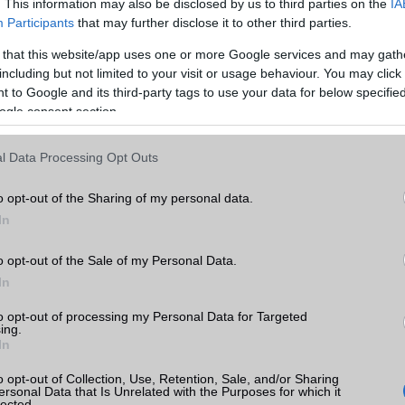
. This information may also be disclosed by us to third parties on the
IA
Video lejátszás
4K UHD lejátszó
Participants
that may further disclose it to other third parties.
MEMÓRIA ÉS TÁRHELY
 that this website/app uses one or more Google services and may gath
including but not limited to your visit or usage behaviour. You may click 
 13
Telefonkönyv db
dinamikus
 to Google and its third-party tags to use your data for below specifi
ogle consent section.
k
Min. memória
8 GB
Min. háttértár
256 GB
l Data Processing Opt Outs
tás
kkal
Memória bővíthetőség
Nincs
o opt-out of the Sharing of my personal data.
 13
ADATCSERE
In
GPRS
Van
o opt-out of the Sale of my Personal Data.
In
EDGE
Van
to opt-out of processing my Personal Data for Targeted
WAP
5HTML
e
ing.
In
ok
EMS
/E-mail
push eMail
o opt-out of Collection, Use, Retention, Sale, and/or Sharing
MMS
Nincs
ersonal Data that Is Unrelated with the Purposes for which it
lected.