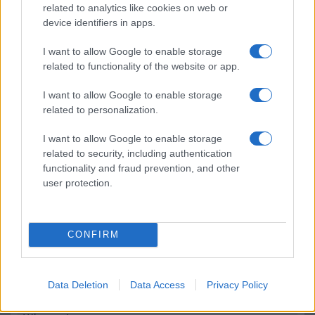
related to analytics like cookies on web or
A WiFi Direct egy önálló rendszer. Miért is?
device identifiers in apps.
WiFi - visszafelé kompatibilitás
I want to allow Google to enable storage
related to functionality of the website or app.
MLO (Multi-Link Operation) működése
I want to allow Google to enable storage
related to personalization.
Mennyibe kerül
I want to allow Google to enable storage
related to security, including authentication
Keressen a telefonboltok ajánlatai között!
functionality and fraud prevention, and other
user protection.
CONFIRM
TELEFONOK GYORSLISTA
Data Deletion
Data Access
Privacy Policy
Márka :