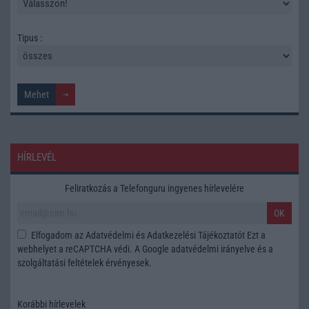
Tipus :
HÍRLEVÉL
Feliratkozás a Telefonguru ingyenes hírlevelére
OK
Elfogadom az
Adatvédelmi és Adatkezelési Tájékoztatót
Ezt a
webhelyet a reCAPTCHA védi. A Google
adatvédelmi irányelve
és a
szolgáltatási feltételek
érvényesek.
Korábbi hírlevelek