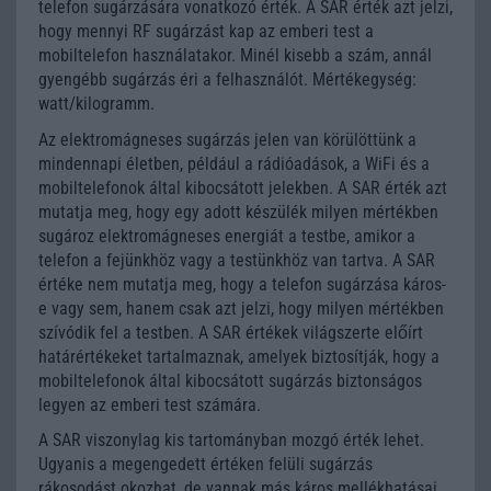
telefon sugárzására vonatkozó érték. A SAR érték azt jelzi,
hogy mennyi RF sugárzást kap az emberi test a
mobiltelefon használatakor. Minél kisebb a szám, annál
gyengébb sugárzás éri a felhasználót. Mértékegység:
watt/kilogramm.
Az elektromágneses sugárzás jelen van körülöttünk a
mindennapi életben, például a rádióadások, a WiFi és a
mobiltelefonok által kibocsátott jelekben. A SAR érték azt
mutatja meg, hogy egy adott készülék milyen mértékben
sugároz elektromágneses energiát a testbe, amikor a
telefon a fejünkhöz vagy a testünkhöz van tartva. A SAR
értéke nem mutatja meg, hogy a telefon sugárzása káros-
e vagy sem, hanem csak azt jelzi, hogy milyen mértékben
szívódik fel a testben. A SAR értékek világszerte előírt
határértékeket tartalmaznak, amelyek biztosítják, hogy a
mobiltelefonok által kibocsátott sugárzás biztonságos
legyen az emberi test számára.
A SAR viszonylag kis tartományban mozgó érték lehet.
Ugyanis a megengedett értéken felüli sugárzás
rákosodást okozhat, de vannak más káros mellékhatásai