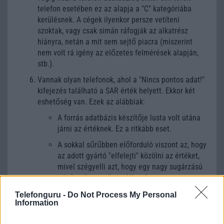
telefon esetében ez az alapja a "C" kategóriába
kerülésnek. A cégek ilyenkor persze vetíteni
szoktak, vagy csak simán ráfogják az alkatrész
hiányra, netán a mit sem sejtő piacra (miszerint
nem volt rá igény az előzetes felmérések alapján,
stb.).
Vannak olyan telefonok, ahol a "Nincs pontos adat!"
kifejezés található a SAR érték helyett. Ekkor két
eshetőség van. Ezek az alábbiak:
A forrás adatbázis készítője lusta volt utána
járni az értéknek. Ez a ritkább eset.
A sokkal sűrűbben előforduló viszont az, hogy
az adott gyártó "elfelejti" közölni az értéket,
mivel szégyelli azt, hogy egy nagy sugárzású
telefont hozott össze! Ilyenkor nagy
valószínűséggel 1,3 feletti értéket produkál a
Telefonguru -
Do Not Process My Personal
telefon, ami a nagy dumások (azaz sokat
Information
beszélgetők) számára kimondottan kerülendő
készülék!