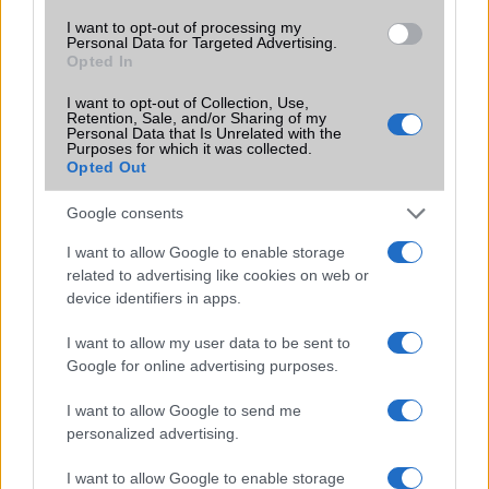
I want to opt-out of processing my
wifi
vidám dolgok
windows mobile
Personal Data for Targeted Advertising.
Opted In
windows phone
I want to opt-out of Collection, Use,
Retention, Sale, and/or Sharing of my
Personal Data that Is Unrelated with the
Purposes for which it was collected.
Opted Out
KAPCSOLÓDÓ SZÓCIKKEK
Google consents
I want to allow Google to enable storage
related to advertising like cookies on web or
LEGOLVASOTTABBAK
device identifiers in apps.
WiFi7 - az újszabvány
I want to allow my user data to be sent to
Google for online advertising purposes.
WiFi8 - talán ez lesz a fejlődés következő lépcsőfoka
MLO (Multi-Link Operation) működése
I want to allow Google to send me
personalized advertising.
WiFi 6
I want to allow Google to enable storage
Android verziók