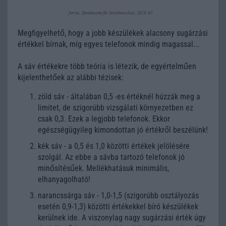
Megfigyelhető, hogy a jobb készülékek alacsony sugárzási
értékkel bírnak, míg egyes telefonok mindig magassal...
A sáv értékekre több teória is létezik, de egyértelműen
kijelenthetőek az alábbi tézisek:
zöld sáv - általában 0,5 -es értéknél húzzák meg a
limitet, de szigorúbb vizsgálati környezetben ez
csak 0,3. Ezek a legjobb telefonok. Ekkor
egészségügyileg kimondottan jó értékről beszélünk!
kék sáv - a 0,5 és 1,0 közötti értékek jelölésére
szolgál. Az ebbe a sávba tartozó telefonok jó
minősítésűek. Mellékhatásuk minimális,
elhanyagolható!
narancssárga sáv - 1,0-1,5 (szigorúbb osztályozás
esetén 0,9-1,3) közötti értékekkel bíró készülékek
kerülnek ide. A viszonylag nagy sugárzási érték úgy