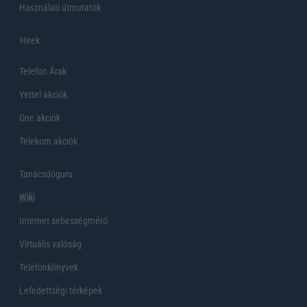
Használati útmutatók
Hirek
Telefon Árak
Yettel akciók
One akciók
Telekom akciók
Tanácsdóguru
Wiki
Internet sebességmérő
Virtuális valóság
Telefonkönyvek
Lefedettségi térképek