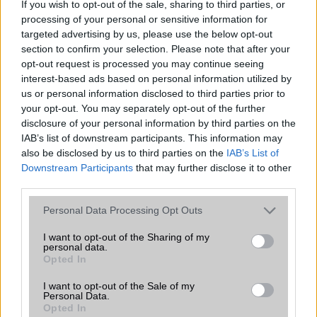
If you wish to opt-out of the sale, sharing to third parties, or
processing of your personal or sensitive information for
targeted advertising by us, please use the below opt-out
section to confirm your selection. Please note that after your
opt-out request is processed you may continue seeing
android
interest-based ads based on personal information utilized by
Akkumulátor
Címkék:
akku
aksi
us or personal information disclosed to third parties prior to
your opt-out. You may separately opt-out of the further
apple
bluetooth
dropbox
ellopott telefon
chipset
disclosure of your personal information by third parties on the
elveszett telefon
folyadékkristályos technológia
IAB’s list of downstream participants. This information may
also be disclosed by us to third parties on the
IAB’s List of
főzött rom
google play
gps
google
gorilla glass
Downstream Participants
that may further disclose it to other
iphone
ios
itunes
gyorsan merülő akkumulátor
hibrid
third parties.
képernyő
kezelőfelület
kijelző
kijelző méret
Please note that this website/app uses one or more Google
Personal Data Processing Opt Outs
services and may gather and store information including but
külső memória
Litium
lte
memória
metál
not limited to your visit or usage behaviour. You may click to
I want to opt-out of the Sharing of my
metaverzum
personal data.
microsoft
mobilinternet
grant or deny consent to Google and its third-party tags to
Opted In
use your data for below specified purposes in below Google
mobiltelefon
okostelefon
navigáció
nikkel
consent section.
I want to opt-out of the Sale of my
operációs rendszer
processzor
rom
root
sim
Personal Data.
Opted In
telefon zárolása
szinkronizálás
teljesítmény
usb