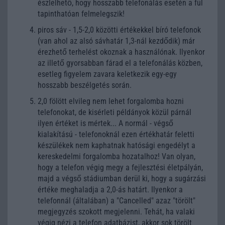
észlelhető, hogy hosszabb telefonálás esetén a fül
tapinthatóan felmelegszik!
piros sáv - 1,5-2,0 közötti értékekkel bíró telefonok
(van ahol az alsó sávhatár 1,3-nál kezdődik) már
érezhető terhelést okoznak a használónak. Ilyenkor
az illető gyorsabban fárad el a telefonálás közben,
esetleg figyelem zavara keletkezik egy-egy
hosszabb beszélgetés során.
2,0 fölött elvileg nem lehet forgalomba hozni
telefonokat, de kisérleti példányok közül párnál
ilyen értéket is mértek... A normál - végső
kialakítású - telefonoknál ezen értékhatár feletti
készülékek nem kaphatnak hatósági engedélyt a
kereskedelmi forgalomba hozatalhoz! Van olyan,
hogy a telefon végig megy a fejlesztési életpályán,
majd a végső stádiumban derül ki, hogy a sugárzási
értéke meghaladja a 2,0-ás határt. Ilyenkor a
telefonnál (általában) a "Cancelled" azaz "törölt"
megjegyzés szokott megjelenni. Tehát, ha valaki
végig nézi a telefon adatbázist, akkor sok törölt