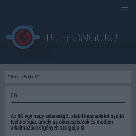
Toggle
naviga
Főoldal
>
Wiki
>
5G
5G
Az 5G egy nagy sebességű, stabil kapcsolatot nyújtó
technológia, amely az okoseszközök és modern
alkalmazások igényeit szolgálja ki.