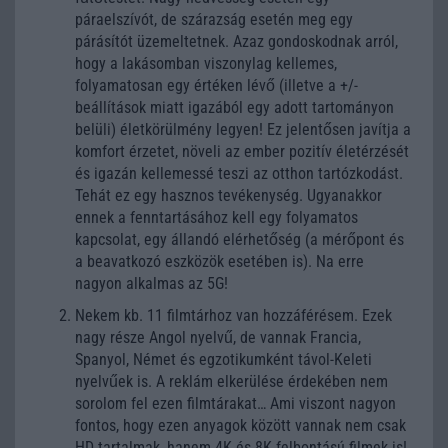
páraelszívót, de szárazság esetén meg egy
párásítót üzemeltetnek. Azaz gondoskodnak arról,
hogy a lakásomban viszonylag kellemes,
folyamatosan egy értéken lévő (illetve a +/-
beállítások miatt igazából egy adott tartományon
belüli) életkörülmény legyen! Ez jelentősen javítja a
komfort érzetet, növeli az ember pozitív életérzését
és igazán kellemessé teszi az otthon tartózkodást.
Tehát ez egy hasznos tevékenység. Ugyanakkor
ennek a fenntartásához kell egy folyamatos
kapcsolat, egy állandó elérhetőség (a mérőpont és
a beavatkozó eszközök esetében is). Na erre
nagyon alkalmas az 5G!
Nekem kb. 11 filmtárhoz van hozzáférésem. Ezek
nagy része Angol nyelvű, de vannak Francia,
Spanyol, Német és egzotikumként távol-Keleti
nyelvűek is. A reklám elkerülése érdekében nem
sorolom fel ezen filmtárakat… Ami viszont nagyon
fontos, hogy ezen anyagok között vannak nem csak
HD tartalmak, hanem 4K és 8K felbontású filmek is!