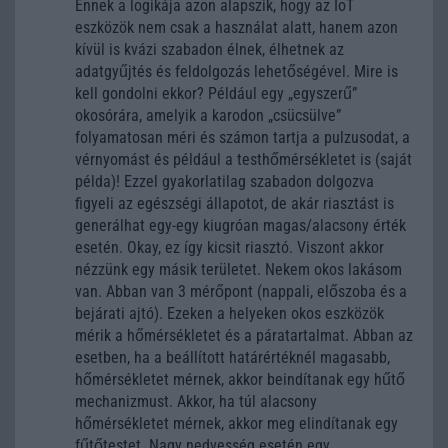
Ennek a logikája azon alapszik, hogy az IoT
eszközök nem csak a használat alatt, hanem azon
kívül is kvázi szabadon élnek, élhetnek az
adatgyűjtés és feldolgozás lehetőségével. Mire is
kell gondolni ekkor? Például egy „egyszerű”
okosórára, amelyik a karodon „csücsülve”
folyamatosan méri és számon tartja a pulzusodat, a
vérnyomást és például a testhőmérsékletet is (saját
példa)! Ezzel gyakorlatilag szabadon dolgozva
figyeli az egészségi állapotot, de akár riasztást is
generálhat egy-egy kiugróan magas/alacsony érték
esetén. Okay, ez így kicsit riasztó. Viszont akkor
nézzünk egy másik területet. Nekem okos lakásom
van. Abban van 3 mérőpont (nappali, előszoba és a
bejárati ajtó). Ezeken a helyeken okos eszközök
mérik a hőmérsékletet és a páratartalmat. Abban az
esetben, ha a beállított határértéknél magasabb,
hőmérsékletet mérnek, akkor beindítanak egy hűtő
mechanizmust. Akkor, ha túl alacsony
hőmérsékletet mérnek, akkor meg elindítanak egy
fűtőtestet. Nagy nedvesség esetén egy