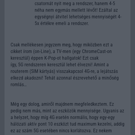
csatornát nyit meg a rendszer, hanem 4-5
néha nem egymás mellett lévőt! Ezáltal az
egységnyi átvitel lehetséges mennyiségét 4-
5x értékre emeli a rendszer.
Csak mellékesen jegyzem meg, hogy miközben ezt a
cikket írom (on-Line), a TV-men (egy ChromeCast-on
keresztül) éppen K-Pop-ot hallgatok! Ezt csak
így, 5G rendszeren keresztül lehet élvezni! Amint a
routerem (SIM kártyás) visszakapcsol 4G-re, a lejátszás
elkezd akadozni! Tehát azonnal észrevehető a minőség
romlás…
Még egy dolog, amiről majdnem megfeledkeztem. Ez
pedig nem más, mint az eszközök mennyisége. Ugyanis az
a helyzet, hogy míg 4G esetén normális, hogy egy-egy
hálózati aktív pont 10 eszközt tud maximum kezelni, addig
ez az szám 5G esetében nincs korlátozva. Ez nekem