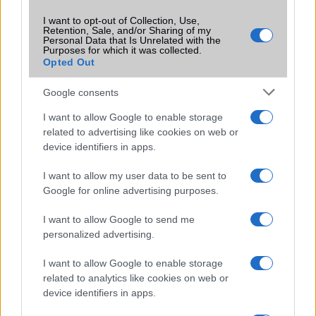
I want to opt-out of Collection, Use,
Autózás – önvezető autók, okos úttest, gyorsan
Retention, Sale, and/or Sharing of my
átprogramozható közlekedési lámpák.
Personal Data that Is Unrelated with the
Purposes for which it was collected.
Távdiagnosztika – például az egészségügyben nem
Opted Out
kell az orvosnak a beteg mellett lenni ahhoz, hogy
megkapja az adott orvosi eszköz adatait (valós
Google consents
időben) és abból következtetéseket tudjon levonni.
I want to allow Google to enable storage
Ipari automatizálás – egy-egy ember akár 4-5
related to advertising like cookies on web or
területet is tud felügyelni és szükség esetén
device identifiers in apps.
beavatkozni.
I want to allow my user data to be sent to
Szórakoztató ipar – egy-egy játék lejátszására nem
Google for online advertising purposes.
kell egész erőművet üzemeltetni. Elég csak az
adott részletet letölteni és futtatni. Ez például a
I want to allow Google to send me
nagyobb háttértár igényű, vagy nagy grafika
personalized advertising.
felhasználású játékok esetén fontos!
I want to allow Google to enable storage
Kereskedelem – lehetőség van egy olyan bolt
related to analytics like cookies on web or
üzemeltetésére, ahol az árcédulák például
device identifiers in apps.
központilag vezéreltek. Azaz egy-egy termék
elfogyásakor az árcédula is törlődik. Illetve a bolt