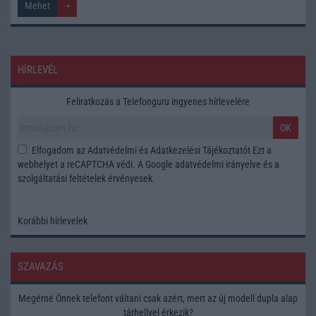
HÍRLEVÉL
Feliratkozás a Telefonguru ingyenes hírlevelére
OK
Elfogadom az
Adatvédelmi és Adatkezelési Tájékoztatót
Ezt a
webhelyet a reCAPTCHA védi. A Google
adatvédelmi irányelve
és a
szolgáltatási feltételek
érvényesek.
Korábbi hírlevelek
SZAVAZÁS
Megérné Önnek telefont váltani csak azért, mert az új modell dupla alap
tárhellyel érkezik?