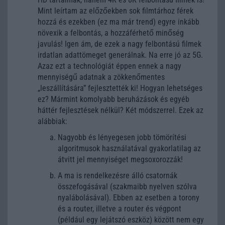
Mint leírtam az előzőekben sok filmtárhoz férek
hozzá és ezekben (ez ma már trend) egyre inkább
növexik a felbontás, a hozzáférhető minőség
javulás! Igen ám, de ezek a nagy felbontású filmek
irdatlan adattömeget generálnak. Na erre jó az 5G.
Azaz ezt a technológiát éppen ennek a nagy
mennyiségű adatnak a zökkenőmentes
„leszállítására” fejlesztették ki! Hogyan lehetséges
ez? Mármint komolyabb beruházások és egyéb
háttér fejlesztések nélkül? Két módszerrel. Ezek az
alábbiak:
Nagyobb és lényegesen jobb tömörítési
algoritmusok használatával gyakorlatilag az
átvitt jel mennyiséget megsoxorozzák!
A ma is rendelkezésre álló csatornák
összefogásával (szakmaibb nyelven szólva
nyalábolásával). Ebben az esetben a torony
és a router, illetve a router és végpont
(például egy lejátszó eszköz) között nem egy