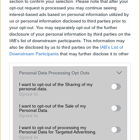
section to confirm your selection. Please note that after your
A cellák számát csak találomra állapítottam meg. A valós
opt-out request is processed you may continue seeing
életben (mivel ez nem az én szakterületem) lehetnek
interest-based ads based on personal information utilized by
us or personal information disclosed to third parties prior to
komolyabb eltérések is, de itt a lényeg az nem a cellák
your opt-out. You may separately opt-out of the further
számán van, hanem azon, hogy a kisebb cella kisebb
disclosure of your personal information by third parties on the
sugárzási teljesítményt követel meg, ami után azt hiszem
IAB’s list of downstream participants. This information may
érthető, hogy kisebb terhelésnek vagyunk kitéve. Ezt az
also be disclosed by us to third parties on the
IAB’s List of
elvet szerettem volna szemléltetni.
Downstream Participants
that may further disclose it to other
third parties.
Még egy dolog. A magasabb frekvenciákon már nem csak
Please note that this website/app uses one or more Google
Personal Data Processing Opt Outs
körsugárzó tornyok vannak (illetve kerültek telepítésre),
services and may gather and store information including but
hanem egy-egy kiemelt irányba sugárzók is. Ez pedig azt
not limited to your visit or usage behaviour. You may click to
I want to opt-out of the Sharing of my
personal data.
jelenti, hogy aki nem a sugárzási nyaláb területén
grant or deny consent to Google and its third-party tags to
Opted In
tartózkodik, arra a háttér sugárzási is exponenciálisan
use your data for below specified purposes in below Google
kisebb értékkel hat!
consent section.
I want to opt-out of the Sale of my
Personal Data.
Opted In
Na most nézzük meg, mely területeken érdekes ez az új
I want to opt-out of processing my
technológia. Ezek az alábbiak (egy-egy példával
Personal Data for Targeted Advertising.
Opted In
kiemelve):