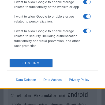
I want to allow Google to enable storage
előre jelzi azt, hogy az adott áruból kritikus szintre
related to functionality of the website or app.
süllyedt a készlet…
I want to allow Google to enable storage
Okos városok – lehetőség van a forgalom
related to personalization.
dinamikus terelésére, a baleset miatt bedugult
kereszteződés automatikus elkerülésére.
I want to allow Google to enable storage
related to security, including authentication
functionality and fraud prevention, and other
És még lehetne sorolni a felhasználási területeket, mivel
user protection.
szerintem ezek végtelenek! Sőt a technika fejlődésével
mindig újabb és újabb területek lépnek majd be!
A cikk szerzője SandorKS, akinek nagyon köszönjük a
CONFIRM
munkáját.
Data Deletion
Data Access
Privacy Policy
android
Akkumulátor
Címkék:
akku
aksi
apple
bluetooth
dropbox
ellopott telefon
chipset