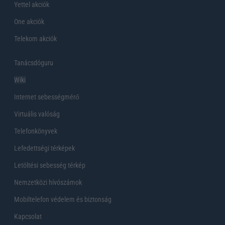
Yettel akciók
One akciók
Telekom akciók
Tanácsdóguru
Wiki
Internet sebességmérő
Virtuális valóság
Telefonkönyvek
Lefedettségi térképek
Letöltési sebesség térkép
Nemzetközi hívószámok
Mobiltelefon védelem és biztonság
Kapcsolat