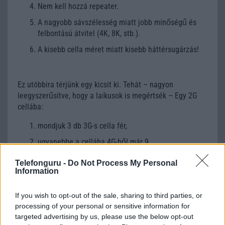
Nem kell hozzá repeater.
A nagyobb sávszélesség miatt jobb minőségű és
felbontású átvitel (4K, 8K, stb.).
A kisebb cella méret miatt kisebb háttérsugárzás!
Ez utóbbira térjünk egy kicsit ki. Tehát – nagyon
leegyszerűsítve, hogy a laikusok is megértsék – Egy 2G
cellába:
mondjuk 3 db 3G-s cella fér,
ugyanebbe a cellába 4G-ből már 9,
míg 5G-ből már 27 cella fér. Azaz minél nagyobb a
Telefonguru -
Do Not Process My Personal
freki, annál kisebb a cella, ami egyben kisebb
Information
sugárzási teljesítményt is kíván. Éppen ezért –
szerintem – egy 5G-s cella sokkal kisebb háttér
If you wish to opt-out of the sale, sharing to third parties, or
sugárzást ad, mint egy 2G-s cella.
processing of your personal or sensitive information for
targeted advertising by us, please use the below opt-out