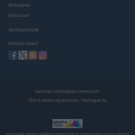
Médiaajánlat
Impresszum
UjesHasznaltGSM
Kövessen minket!
kapcsolat
|
médiaajánlat
|
impresszum
2000 © Minden jog fenntartva - Telefonguru.hu
Honlapunk oldalain található információk és számítások a piacon elérhető