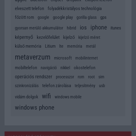
elveszett telefon
folyadékkristályos technológia
főzött rom
google play
gps
google
gorilla glass
iphone
ios
itunes
gyorsan merülő akkumulátor
hibrid
képernyő
kezelőfelület
kijelző
kijelző méret
külső memória
Litium
lte
memória
metál
metaverzum
microsoft
mobilinternet
mobiltelefon
okostelefon
navigáció
nikkel
operációs rendszer
processzor
rom
root
sim
telefon zárolása
szinkronizálás
teljesítmény
usb
wifi
vidám dolgok
windows mobile
windows phone