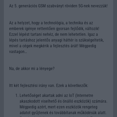
Az 5. generációs GSM szabványt röviden 5G-nek nevezzük!
Az a helyzet, hogy a technológia, a technika és az
emberek igénye rettentően gyorsan fejlődik, változik!
Ezzel lépést tartani nehéz, de nem lehetetlen. Igaz a
lépés tartáshoz jelentős anyagi háttér is szükségeltetik,
mivel a cégek megkérik a fejlesztés árát! Mégpedig
vastagon…
Na, de akkor mi a lényege?
Itt két fejlesztési irány van. Ezek a következők:
Lehetőséget akartak adni az IoT (Internetre
akaszkodott viselhető és önálló eszközök) számára.
Mégpedig azért, mert ezen eszközök rengeteg
adatot gyűjtenek és továbbítanak működésük alatt.