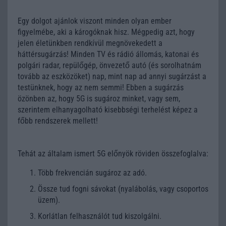
Egy dolgot ajánlok viszont minden olyan ember
figyelmébe, aki a károgóknak hisz. Mégpedig azt, hogy
jelen életünkben rendkívül megnövekedett a
háttérsugárzás! Minden TV és rádió állomás, katonai és
polgári radar, repülőgép, önvezető autó (és sorolhatnám
tovább az eszközöket) nap, mint nap ad annyi sugárzást a
testünknek, hogy az nem semmi! Ebben a sugárzás
özönben az, hogy 5G is sugároz minket, vagy sem,
szerintem elhanyagolható kisebbségi terhelést képez a
főbb rendszerek mellett!
Tehát az általam ismert 5G előnyök röviden összefoglalva:
Több frekvencián sugároz az adó.
Össze tud fogni sávokat (nyalábolás, vagy csoportos
üzem).
Korlátlan felhasználót tud kiszolgálni.