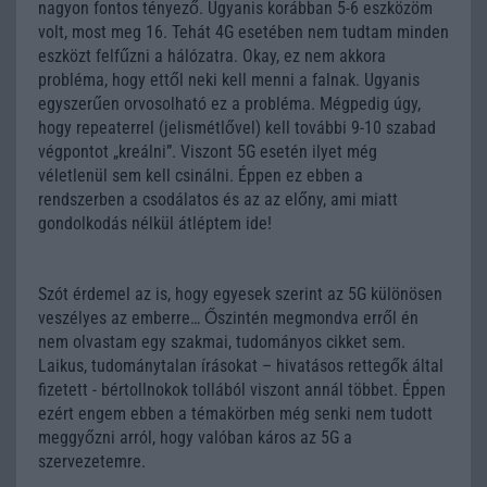
nagyon fontos tényező. Ugyanis korábban 5-6 eszközöm
volt, most meg 16. Tehát 4G esetében nem tudtam minden
eszközt felfűzni a hálózatra. Okay, ez nem akkora
probléma, hogy ettől neki kell menni a falnak. Ugyanis
egyszerűen orvosolható ez a probléma. Mégpedig úgy,
hogy repeaterrel (jelismétlővel) kell további 9-10 szabad
végpontot „kreálni”. Viszont 5G esetén ilyet még
véletlenül sem kell csinálni. Éppen ez ebben a
rendszerben a csodálatos és az az előny, ami miatt
gondolkodás nélkül átléptem ide!
Szót érdemel az is, hogy egyesek szerint az 5G különösen
veszélyes az emberre… Őszintén megmondva erről én
nem olvastam egy szakmai, tudományos cikket sem.
Laikus, tudománytalan írásokat – hivatásos rettegők által
fizetett - bértollnokok tollából viszont annál többet. Éppen
ezért engem ebben a témakörben még senki nem tudott
meggyőzni arról, hogy valóban káros az 5G a
szervezetemre.