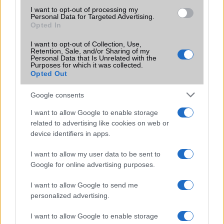
I want to opt-out of processing my
Personal Data for Targeted Advertising.
Tipus :
Opted In
I want to opt-out of Collection, Use,
Retention, Sale, and/or Sharing of my
Personal Data that Is Unrelated with the
Purposes for which it was collected.
Opted Out
Google consents
HÍRLEVÉL
I want to allow Google to enable storage
related to advertising like cookies on web or
Feliratkozás a Telefonguru ingyenes hírlevelére
device identifiers in apps.
OK
I want to allow my user data to be sent to
Google for online advertising purposes.
Elfogadom az
Adatvédelmi és Adatkezelési Tájékoztatót
Ezt a
webhelyet a reCAPTCHA védi. A Google
adatvédelmi irányelve
és a
I want to allow Google to send me
szolgáltatási feltételek
érvényesek.
personalized advertising.
Korábbi hírlevelek
I want to allow Google to enable storage