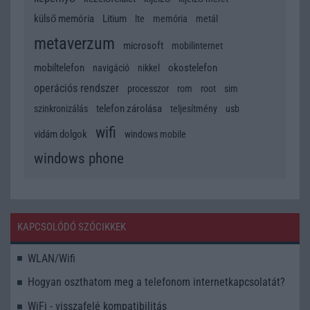
külső memória
Litium
lte
memória
metál
metaverzum
microsoft
mobilinternet
mobiltelefon
okostelefon
navigáció
nikkel
operációs rendszer
processzor
rom
root
sim
telefon zárolása
szinkronizálás
teljesítmény
usb
wifi
vidám dolgok
windows mobile
windows phone
KAPCSOLÓDÓ SZÓCIKKEK
WLAN/Wifi
Hogyan oszthatom meg a telefonom internetkapcsolatát?
WiFi - visszafelé kompatibilitás