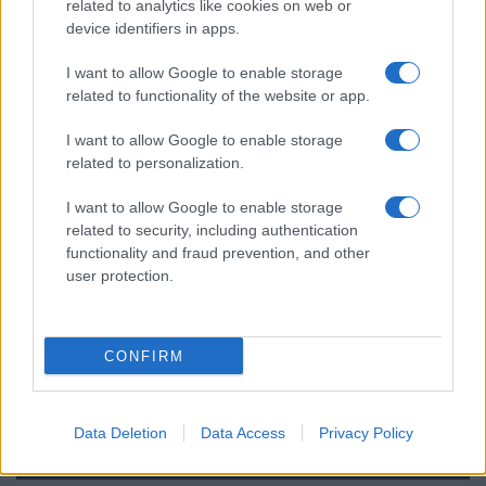
related to analytics like cookies on web or
device identifiers in apps.
SZAVAZÁS
I want to allow Google to enable storage
related to functionality of the website or app.
Megérné Önnek telefont váltani csak azért, mert az új modell dupla alap
tárhellyel érkezik?
I want to allow Google to enable storage
related to personalization.
Igen, a tárhely nagyon fontos
I want to allow Google to enable storage
related to security, including authentication
Talán, ha más fejlesztések is vannak
functionality and fraud prevention, and other
user protection.
Nem, nekem a mostani tárhely is elég
Inkább felhőben tárolok mindent
CONFIRM
Data Deletion
Data Access
Privacy Policy
Korábbi szavazások eredményei