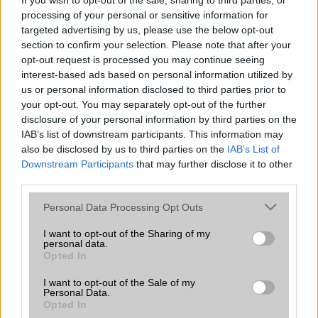
If you wish to opt-out of the sale, sharing to third parties, or
A WiFi Direct egy önálló rendszer. Miért is?
processing of your personal or sensitive information for
targeted advertising by us, please use the below opt-out
WiFi - visszafelé kompatibilitás
section to confirm your selection. Please note that after your
opt-out request is processed you may continue seeing
MLO (Multi-Link Operation) működése
interest-based ads based on personal information utilized by
us or personal information disclosed to third parties prior to
your opt-out. You may separately opt-out of the further
disclosure of your personal information by third parties on the
Mennyibe kerül
IAB’s list of downstream participants. This information may
Keressen a telefonboltok ajánlatai között!
also be disclosed by us to third parties on the
IAB’s List of
Downstream Participants
that may further disclose it to other
third parties.
Please note that this website/app uses one or more Google
Personal Data Processing Opt Outs
services and may gather and store information including but
not limited to your visit or usage behaviour. You may click to
I want to opt-out of the Sharing of my
personal data.
grant or deny consent to Google and its third-party tags to
Opted In
TELEFONOK GYORSLISTA
use your data for below specified purposes in below Google
consent section.
I want to opt-out of the Sale of my
Personal Data.
Márka :
Opted In