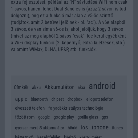
extra fejlesztései. például az "N" sávtudású WiFi nem csak
1 sávos, hanem lehet Dual-Band-es is (azaz 2 sávon is tud
dolgozni), míg ez a funkció már alap a v5-ös szinttől
(tudjátok, amit 2 betűvel jelölnek - pl. "ac"). A v6e alapból
3 sávos, de van sima v6-os is, ahol jelöljük, hogy 3 sávos
(mivel az meg alapból 2 sávos "csak". Ide kerül egyébként
a WiFi display funkció (2. képernyő, extra kijelzések, stb.)
valamint WiMax, DLNA, UP&P, stb. funkciók.
android
Akkumulátor
Címkék:
akku
aksi
apple
bluetooth
dropbox
ellopott telefon
chipset
elveszett telefon
folyadékkristályos technológia
főzött rom
google play
gps
google
gorilla glass
iphone
ios
itunes
gyorsan merülő akkumulátor
hibrid
képernyő
kezelőfelület
kijelző
kijelző méret