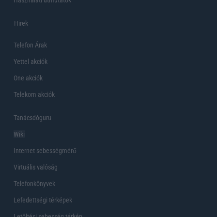
Használati útmutatók
Hirek
Telefon Árak
Yettel akciók
One akciók
Telekom akciók
Tanácsdóguru
Wiki
Internet sebességmérő
Virtuális valóság
Telefonkönyvek
Lefedettségi térképek
Letöltési sebesség térkép