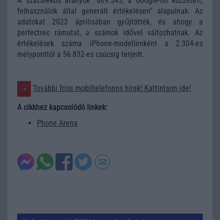
A százalékos arányok "669.543, a Google-on közzétett,
felhasználók által generált értékelésen" alapulnak. Az
adatokat 2023 áprilisában gyűjtötték, és ahogy a
perfectrec rámutat, a számok idővel változhatnak. Az
értékelések száma iPhone-modellenként a 2.304-es
mélyponttól a 56.832-es csúcsig terjedt.
További friss mobiltelefonos hírek! Kattintson ide!
A cikkhez kapcsolódó linkek:
Phone Arena