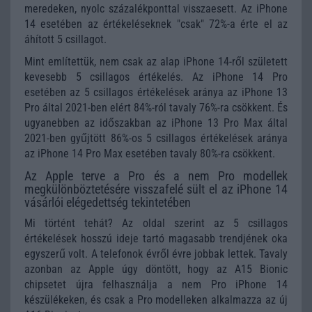
meredeken, nyolc százalékponttal visszaesett. Az iPhone
14 esetében az értékeléseknek "csak" 72%-a érte el az
áhított 5 csillagot.
Mint említettük, nem csak az alap iPhone 14-ről született
kevesebb 5 csillagos értékelés. Az iPhone 14 Pro
esetében az 5 csillagos értékelések aránya az iPhone 13
Pro által 2021-ben elért 84%-ról tavaly 76%-ra csökkent. És
ugyanebben az időszakban az iPhone 13 Pro Max által
2021-ben gyűjtött 86%-os 5 csillagos értékelések aránya
az iPhone 14 Pro Max esetében tavaly 80%-ra csökkent.
Az Apple terve a Pro és a nem Pro modellek
megkülönböztetésére visszafelé sült el az iPhone 14
vásárlói elégedettség tekintetében
Mi történt tehát? Az oldal szerint az 5 csillagos
értékelések hosszú ideje tartó magasabb trendjének oka
egyszerű volt. A telefonok évről évre jobbak lettek. Tavaly
azonban az Apple úgy döntött, hogy az A15 Bionic
chipsetet újra felhasználja a nem Pro iPhone 14
készülékeken, és csak a Pro modelleken alkalmazza az új