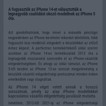
A fogyasztók az iPhone 14-et választották a
legnagyobb csalódást okozó modellnek az iPhone 5
óta.
Azt gondolhatnánk, hogy mivel a második pénzügyi
negyedévben az iPhone bevételei rekordot döntöttek, több
fogyasztó lesz rendkívül elégedett a készülékkel az előző
évhez képest. A perfectrec termékértékelő oldal szerint
azonban az iPhone 14-es termékcsalád 2012 óta a
legnagyobb visszaesést szenvedte el az iPhone-vásárlók
elégedettségében. És ahogy az oldal rámutat, az iPhone
5-től kezdve az iPhone 13-as sorozat megjelenéséig a
készülék vásárlói elégedettségi pontszámai minden évben
emelkedtek vagy stagnáltak.
Az iPhone 14 véget vetett annak a hosszú
sorozatnak, amely az alap iPhone modellekkel
kapcsolatos vásárlói elégedettség javulását mutatta
Ismétlem, 2012-től 2021-ig az iPhone elégedettségi