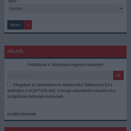
Tipus :
HÍRLEVÉL
Feliratkozás a Telefonguru ingyenes hírlevelére
OK
Elfogadom az
Adatvédelmi és Adatkezelési Tájékoztatót
Ezt a
webhelyet a reCAPTCHA védi. A Google
adatvédelmi irányelve
és a
szolgáltatási feltételek
érvényesek.
Korábbi hírlevelek