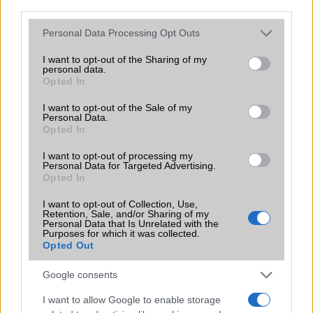
third parties.
Please note that this website/app uses one or more Google
Personal Data Processing Opt Outs
Nelly GSM
services and may gather and store information including but
350.000 Ft (új)
not limited to your visit or usage behaviour. You may click to
I want to opt-out of the Sharing of my
personal data.
grant or deny consent to Google and its third-party tags to
Opted In
use your data for below specified purposes in below Google
Samsung Galaxy S25
consent section.
I want to opt-out of the Sale of my
Personal Data.
Opted In
I want to opt-out of processing my
Personal Data for Targeted Advertising.
Opted In
I want to opt-out of Collection, Use,
Retention, Sale, and/or Sharing of my
Personal Data that Is Unrelated with the
Euro Gsm
Purposes for which it was collected.
222.000 Ft (új)
Opted Out
Google consents
I want to allow Google to enable storage