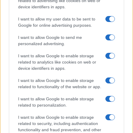
related to advertising like cookies on web or
Megszűnt az iPhone 14 Pro és a 14 Pro
device identifiers in apps.
Max gyártása!
2022.11.07
| 9to5mac
I want to allow my user data to be sent to
Google for online advertising purposes.
Ma az Apple egy rendkívüli közleményben értesítette a
rossz hírről az ügyfeleket!
I want to allow Google to send me
personalized advertising.
I want to allow Google to enable storage
Apple iPhone SE 4: megjelenési dátum,
related to analytics like cookies on web or
ár, specifikációk, pletykák, stb.
device identifiers in apps.
2023.08.10
| Android Authority
I want to allow Google to enable storage
Meddig kell várnunk az új olcsó iPhone-ra? Az Apple
related to functionality of the website or app.
iPhone SE termékcsaládja már régóta a legolcsóbban
megvásárolható új iPhone sorozat.
I want to allow Google to enable storage
related to personalization.
Kuo: csak MFi kábellel lesz elérhető a
I want to allow Google to enable storage
gyorstöltés iPhone 15-ön
related to security, including authentication
2023.03.22
| 9to5 Mac
functionality and fraud prevention, and other