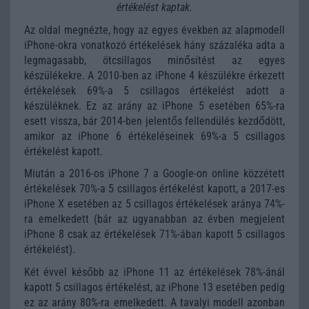
értékelést kaptak.
Az oldal megnézte, hogy az egyes években az alapmodell
iPhone-okra vonatkozó értékelések hány százaléka adta a
legmagasabb, ötcsillagos minősítést az egyes
készülékekre. A 2010-ben az iPhone 4 készülékre érkezett
értékelések 69%-a 5 csillagos értékelést adott a
készüléknek. Ez az arány az iPhone 5 esetében 65%-ra
esett vissza, bár 2014-ben jelentős fellendülés kezdődött,
amikor az iPhone 6 értékeléseinek 69%-a 5 csillagos
értékelést kapott.
Miután a 2016-os iPhone 7 a Google-on online közzétett
értékelések 70%-a 5 csillagos értékelést kapott, a 2017-es
iPhone X esetében az 5 csillagos értékelések aránya 74%-
ra emelkedett (bár az ugyanabban az évben megjelent
iPhone 8 csak az értékelések 71%-ában kapott 5 csillagos
értékelést).
Két évvel később az iPhone 11 az értékelések 78%-ánál
kapott 5 csillagos értékelést, az iPhone 13 esetében pedig
ez az arány 80%-ra emelkedett. A tavalyi modell azonban