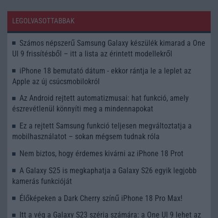
LEGOLVASOTTABBAK
Számos népszerű Samsung Galaxy készülék kimarad a One
UI 9 frissítésből – itt a lista az érintett modellekről
iPhone 18 bemutató dátum - ekkor rántja le a leplet az
Apple az új csúcsmobilokról
Az Android rejtett automatizmusai: hat funkció, amely
észrevétlenül könnyíti meg a mindennapokat
Ez a rejtett Samsung funkció teljesen megváltoztatja a
mobilhasználatot – sokan mégsem tudnak róla
Nem biztos, hogy érdemes kivárni az iPhone 18 Prot
A Galaxy S25 is megkaphatja a Galaxy S26 egyik legjobb
kamerás funkcióját
Élőképeken a Dark Cherry színű iPhone 18 Pro Max!
Itt a vég a Galaxy S23 széria számára: a One UI 9 lehet az