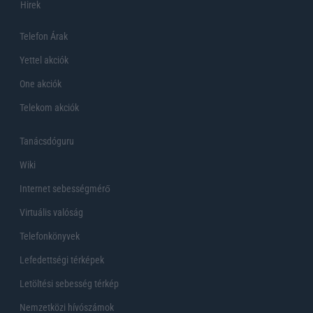
Hirek
Telefon Árak
Yettel akciók
One akciók
Telekom akciók
Tanácsdóguru
Wiki
Internet sebességmérő
Virtuális valóság
Telefonkönyvek
Lefedettségi térképek
Letöltési sebesség térkép
Nemzetközi hívószámok