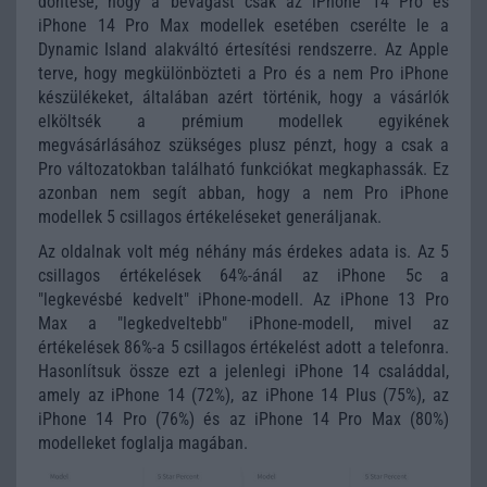
döntése, hogy a bevágást csak az iPhone 14 Pro és
iPhone 14 Pro Max modellek esetében cserélte le a
Dynamic Island alakváltó értesítési rendszerre. Az Apple
terve, hogy megkülönbözteti a Pro és a nem Pro iPhone
készülékeket, általában azért történik, hogy a vásárlók
elköltsék a prémium modellek egyikének
megvásárlásához szükséges plusz pénzt, hogy a csak a
Pro változatokban található funkciókat megkaphassák. Ez
azonban nem segít abban, hogy a nem Pro iPhone
modellek 5 csillagos értékeléseket generáljanak.
Az oldalnak volt még néhány más érdekes adata is. Az 5
csillagos értékelések 64%-ánál az iPhone 5c a
"legkevésbé kedvelt" iPhone-modell. Az iPhone 13 Pro
Max a "legkedveltebb" iPhone-modell, mivel az
értékelések 86%-a 5 csillagos értékelést adott a telefonra.
Hasonlítsuk össze ezt a jelenlegi iPhone 14 családdal,
amely az iPhone 14 (72%), az iPhone 14 Plus (75%), az
iPhone 14 Pro (76%) és az iPhone 14 Pro Max (80%)
modelleket foglalja magában.