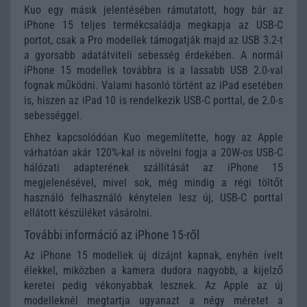
Kuo egy másik jelentésében rámutatott, hogy bár az
iPhone 15 teljes termékcsaládja megkapja az USB-C
portot, csak a Pro modellek támogatják majd az USB 3.2-t
a gyorsabb adatátviteli sebesség érdekében. A normál
iPhone 15 modellek továbbra is a lassabb USB 2.0-val
fognak működni. Valami hasonló történt az iPad esetében
is, hiszen az iPad 10 is rendelkezik USB-C porttal, de 2.0-s
sebességgel.
Ehhez kapcsolódóan Kuo megemlítette, hogy az Apple
várhatóan akár 120%-kal is növelni fogja a 20W-os USB-C
hálózati adapterének szállítását az iPhone 15
megjelenésével, mivel sok, még mindig a régi töltőt
használó felhasználó kénytelen lesz új, USB-C porttal
ellátott készüléket vásárolni.
További információ az iPhone 15-ről
Az iPhone 15 modellek új dizájnt kapnak, enyhén ívelt
élekkel, miközben a kamera dudora nagyobb, a kijelző
keretei pedig vékonyabbak lesznek. Az Apple az új
modelleknél megtartja ugyanazt a négy méretet a