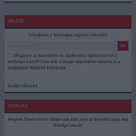
HÍRLEVÉL
Feliratkozás a Telefonguru ingyenes hírlevelére
OK
Elfogadom az
Adatvédelmi és Adatkezelési Tájékoztatót
Ezt a
webhelyet a reCAPTCHA védi. A Google
adatvédelmi irányelve
és a
szolgáltatási feltételek
érvényesek.
Korábbi hírlevelek
SZAVAZÁS
Megérné Önnek telefont váltani csak azért, mert az új modell dupla alap
tárhellyel érkezik?