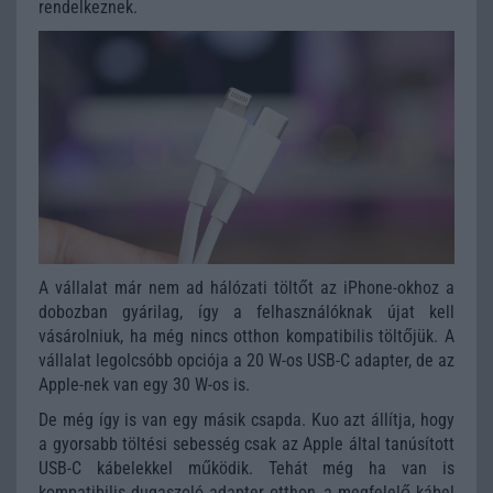
rendelkeznek.
A vállalat már nem ad hálózati töltőt az iPhone-okhoz a
dobozban gyárilag, így a felhasználóknak újat kell
vásárolniuk, ha még nincs otthon kompatibilis töltőjük. A
vállalat legolcsóbb opciója a 20 W-os USB-C adapter, de az
Apple-nek van egy 30 W-os is.
De még így is van egy másik csapda. Kuo azt állítja, hogy
a gyorsabb töltési sebesség csak az Apple által tanúsított
USB-C kábelekkel működik. Tehát még ha van is
kompatibilis dugaszoló adapter otthon, a megfelelő kábel