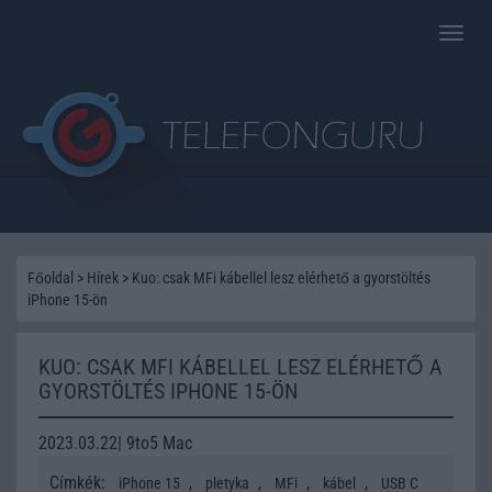
Toggle
naviga
Főoldal
>
Hírek
>
Kuo: csak MFi kábellel lesz elérhető a gyorstöltés
iPhone 15-ön
KUO: CSAK MFI KÁBELLEL LESZ ELÉRHETŐ A
GYORSTÖLTÉS IPHONE 15-ÖN
2023.03.22| 9to5 Mac
Címkék:
,
,
,
,
iPhone 15
pletyka
MFi
kábel
USB C