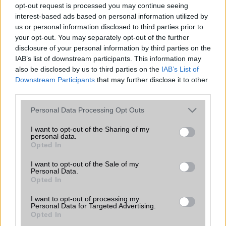
opt-out request is processed you may continue seeing
Számos népszerű Samsung Galaxy
interest-based ads based on personal information utilized by
készülék kimarad a One UI 9
us or personal information disclosed to third parties prior to
frissítésből – itt a lista az érintett
your opt-out. You may separately opt-out of the further
modellekről
disclosure of your personal information by third parties on the
2026.06.30
| Phone Arena
IAB’s list of downstream participants. This information may
A One UI 9 érkezése új mesterséges intelligencia-
also be disclosed by us to third parties on the
IAB’s List of
funkciókat és továbbfejlesztett kezelőfelületet hoz,
Downstream Participants
that may further disclose it to other
azonban több korábbi csúcskategóriás és középkategóriás
third parties.
Galaxy készülék számára ez lesz az út vége.
Please note that this website/app uses one or more Google
Personal Data Processing Opt Outs
iPhone 18 bemutató dátum - ekkor
services and may gather and store information including but
rántja le a leplet az Apple az új
not limited to your visit or usage behaviour. You may click to
I want to opt-out of the Sharing of my
personal data.
csúcsmobilokról
grant or deny consent to Google and its third-party tags to
Opted In
use your data for below specified purposes in below Google
2026.06.29
| Phone Arena
consent section.
A szeptemberi eseményen az iPhone 18 Pro modellek
I want to opt-out of the Sale of my
Personal Data.
mellett a régóta pletykált hajlítható iPhone Ultra is
Opted In
bemutatkozhat, miközben az áremelésekről szóló
találgatások továbbra is beárnyékolják a rajtot.
I want to opt-out of processing my
Personal Data for Targeted Advertising.
Az Android rejtett automatizmusai: hat
Opted In
funkció, amely észrevétlenül könnyíti