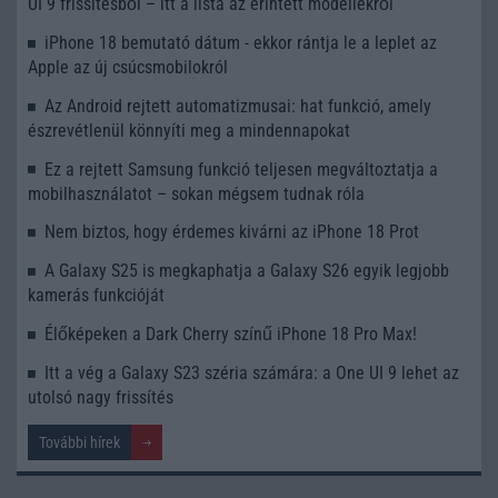
UI 9 frissítésből – itt a lista az érintett modellekről
iPhone 18 bemutató dátum - ekkor rántja le a leplet az
Apple az új csúcsmobilokról
Az Android rejtett automatizmusai: hat funkció, amely
észrevétlenül könnyíti meg a mindennapokat
Ez a rejtett Samsung funkció teljesen megváltoztatja a
mobilhasználatot – sokan mégsem tudnak róla
Nem biztos, hogy érdemes kivárni az iPhone 18 Prot
A Galaxy S25 is megkaphatja a Galaxy S26 egyik legjobb
kamerás funkcióját
Élőképeken a Dark Cherry színű iPhone 18 Pro Max!
Itt a vég a Galaxy S23 széria számára: a One UI 9 lehet az
utolsó nagy frissítés
További hírek