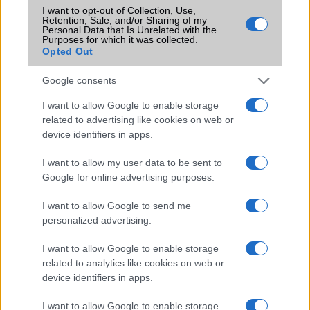
meg a mindennapokat
I want to opt-out of Collection, Use,
Retention, Sale, and/or Sharing of my
2026.06.14
| Android Police
Personal Data that Is Unrelated with the
Purposes for which it was collected.
Sok felhasználó külön alkalmazásokra esküszik, pedig az
Opted Out
Android már évek óta olyan intelligens funkciókat kínál,
amelyek maguktól dolgoznak a háttérben.
Google consents
I want to allow Google to enable storage
Ez a rejtett Samsung funkció teljesen
related to advertising like cookies on web or
megváltoztatja a mobilhasználatot –
device identifiers in apps.
sokan mégsem tudnak róla
2026.07.12
| Android Central
I want to allow my user data to be sent to
Az Edge Panel az egyik leghasznosabb funkció, amely
Google for online advertising purposes.
jelentősen felgyorsítja a mindennapi használatot,
miközben a Pixel telefonokból továbbra is hiányzik.
I want to allow Google to send me
personalized advertising.
I want to allow Google to enable storage
related to analytics like cookies on web or
device identifiers in apps.
KAPCSOLÓDÓ HÍREK
I want to allow Google to enable storage