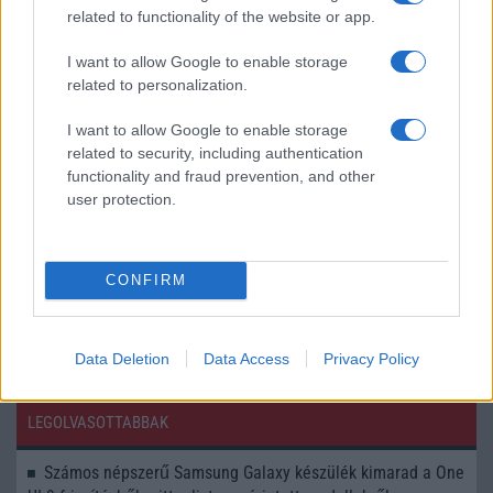
Képeken az olcsó, műanyag iPhone
related to functionality of the website or app.
USB C kábellel jön az új iPhone?
I want to allow Google to enable storage
related to personalization.
Az Apple az USB C-t is korlátozná?
Az Apple az USB C kábellel is trükközni fog
I want to allow Google to enable storage
related to security, including authentication
Az iPhone 15 nem lesz kompatibilis az iPhone 14 tokjaival
functionality and fraud prevention, and other
user protection.
Az iPhone 15-ben tényleg lesz USB-C?
Kiszivárgott képeken az iPhone 15 USB-C csatlakozója
Egy iPhone 15 képes egy másik iPhone-t tölteni
CONFIRM
További hírek
Data Deletion
Data Access
Privacy Policy
LEGOLVASOTTABBAK
Számos népszerű Samsung Galaxy készülék kimarad a One