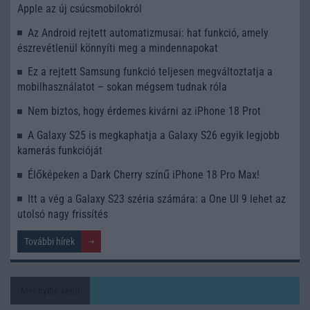
Apple az új csúcsmobilokról
Az Android rejtett automatizmusai: hat funkció, amely
észrevétlenül könnyíti meg a mindennapokat
Ez a rejtett Samsung funkció teljesen megváltoztatja a
mobilhasználatot – sokan mégsem tudnak róla
Nem biztos, hogy érdemes kivárni az iPhone 18 Prot
A Galaxy S25 is megkaphatja a Galaxy S26 egyik legjobb
kamerás funkcióját
Élőképeken a Dark Cherry színű iPhone 18 Pro Max!
Itt a vég a Galaxy S23 széria számára: a One UI 9 lehet az
utolsó nagy frissítés
További hírek
Mennyibe kerül