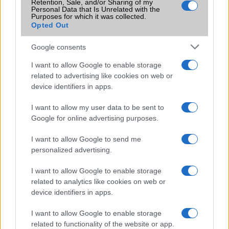
Retention, Sale, and/or Sharing of my
Galaxy készülék számára ez lesz az út vége.
Personal Data that Is Unrelated with the
Purposes for which it was collected.
Opted Out
iPhone 18 bemutató dátum - ekkor
rántja le a leplet az Apple az új
Google consents
csúcsmobilokról
2026.06.29
| Phone Arena
I want to allow Google to enable storage
A szeptemberi eseményen az iPhone 18 Pro modellek
related to advertising like cookies on web or
mellett a régóta pletykált hajlítható iPhone Ultra is
device identifiers in apps.
bemutatkozhat, miközben az áremelésekről szóló
találgatások továbbra is beárnyékolják a rajtot.
I want to allow my user data to be sent to
Google for online advertising purposes.
Az Android rejtett automatizmusai: hat
funkció, amely észrevétlenül könnyíti
I want to allow Google to send me
meg a mindennapokat
personalized advertising.
2026.06.14
| Android Police
Sok felhasználó külön alkalmazásokra esküszik, pedig az
I want to allow Google to enable storage
Android már évek óta olyan intelligens funkciókat kínál,
related to analytics like cookies on web or
amelyek maguktól dolgoznak a háttérben.
device identifiers in apps.
I want to allow Google to enable storage
Ez a rejtett Samsung funkció teljesen
related to functionality of the website or app.
megváltoztatja a mobilhasználatot –