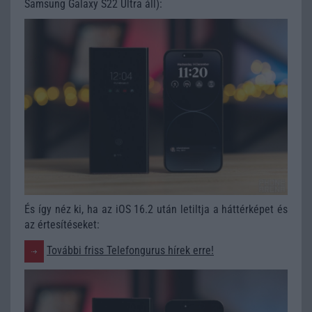
Samsung Galaxy S22 Ultra áll):
És így néz ki, ha az iOS 16.2 után letiltja a háttérképet és
az értesítéseket:
További friss Telefongurus hírek erre!