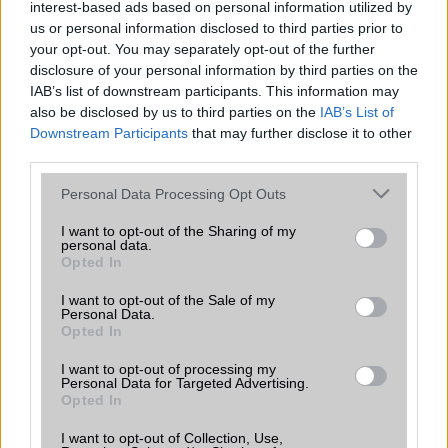
interest-based ads based on personal information utilized by
us or personal information disclosed to third parties prior to
your opt-out. You may separately opt-out of the further
disclosure of your personal information by third parties on the
IAB’s list of downstream participants. This information may
also be disclosed by us to third parties on the
IAB’s List of
Downstream Participants
that may further disclose it to other
third parties.
Euro Gsm
392.000 Ft (új)
Please note that this website/app uses one or more Google
Personal Data Processing Opt Outs
services and may gather and store information including but
not limited to your visit or usage behaviour. You may click to
I want to opt-out of the Sharing of my
personal data.
grant or deny consent to Google and its third-party tags to
Opted In
use your data for below specified purposes in below Google
Számos népszerű Samsung Galaxy
consent section.
I want to opt-out of the Sale of my
készülék kimarad a One UI 9
Personal Data.
Opted In
frissítésből – itt a lista az érintett
modellekről
I want to opt-out of processing my
2026.06.30
| Phone Arena
Personal Data for Targeted Advertising.
Opted In
A One UI 9 érkezése új mesterséges intelligencia-
funkciókat és továbbfejlesztett kezelőfelületet hoz,
I want to opt-out of Collection, Use,
azonban több korábbi csúcskategóriás és középkategóriás