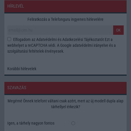
HÍRLEVÉL
Feliratkozás a Telefonguru ingyenes hírlevelére
OK
Elfogadom az
Adatvédelmi és Adatkezelési Tájékoztatót
Ezt a
webhelyet a reCAPTCHA védi. A Google
adatvédelmi irányelve
és a
szolgáltatási feltételek
érvényesek.
Korábbi hírlevelek
SZAVAZÁS
Megérné Önnek telefont váltani csak azért, mert az új modell dupla alap
tárhellyel érkezik?
Igen, a tárhely nagyon fontos