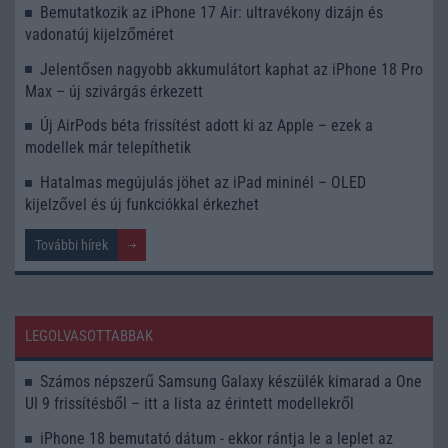
Bemutatkozik az iPhone 17 Air: ultravékony dizájn és
vadonatúj kijelzőméret
Jelentősen nagyobb akkumulátort kaphat az iPhone 18 Pro
Max – új szivárgás érkezett
Új AirPods béta frissítést adott ki az Apple – ezek a
modellek már telepíthetik
Hatalmas megújulás jöhet az iPad mininél – OLED
kijelzővel és új funkciókkal érkezhet
További hírek
LEGOLVASOTTABBAK
Számos népszerű Samsung Galaxy készülék kimarad a One
UI 9 frissítésből – itt a lista az érintett modellekről
iPhone 18 bemutató dátum - ekkor rántja le a leplet az