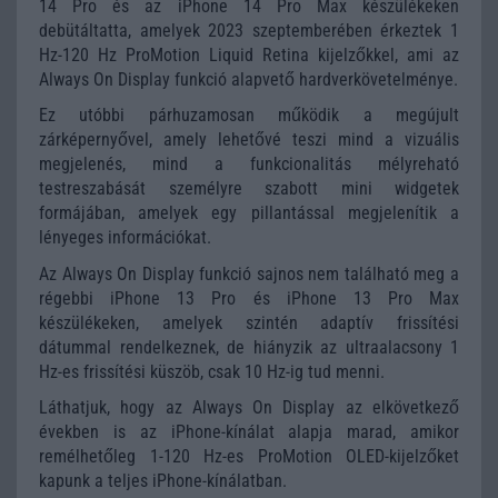
14 Pro és az iPhone 14 Pro Max készülékeken
debütáltatta, amelyek 2023 szeptemberében érkeztek 1
Hz-120 Hz ProMotion Liquid Retina kijelzőkkel, ami az
Always On Display funkció alapvető hardverkövetelménye.
Ez utóbbi párhuzamosan működik a megújult
zárképernyővel, amely lehetővé teszi mind a vizuális
megjelenés, mind a funkcionalitás mélyreható
testreszabását személyre szabott mini widgetek
formájában, amelyek egy pillantással megjelenítik a
lényeges információkat.
Az Always On Display funkció sajnos nem található meg a
régebbi iPhone 13 Pro és iPhone 13 Pro Max
készülékeken, amelyek szintén adaptív frissítési
dátummal rendelkeznek, de hiányzik az ultraalacsony 1
Hz-es frissítési küszöb, csak 10 Hz-ig tud menni.
Láthatjuk, hogy az Always On Display az elkövetkező
években is az iPhone-kínálat alapja marad, amikor
remélhetőleg 1-120 Hz-es ProMotion OLED-kijelzőket
kapunk a teljes iPhone-kínálatban.