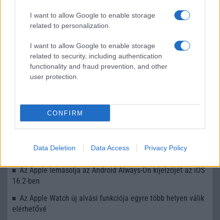
sokan mégsem tudnak róla
I want to allow Google to enable storage
2026.07.12
| Android Central
related to personalization.
Az Edge Panel az egyik leghasznosabb funkció, amely
jelentősen felgyorsítja a mindennapi használatot,
I want to allow Google to enable storage
miközben a Pixel telefonokból továbbra is hiányzik.
related to security, including authentication
functionality and fraud prevention, and other
user protection.
CONFIRM
KAPCSOLÓDÓ HÍREK
Kijött az iOS 7.0.4
Data Deletion
Data Access
Privacy Policy
iPhone 6: 4.9 colos kijelzõvel
Az Apple lemásolja az Android Always-On kijelzőjét az iOS
16.2-ben
Az Apple Watch új alvási funkciója egyre több helyen válik
elérhetővé