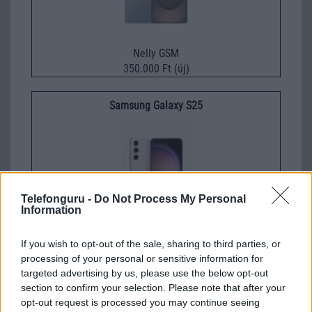
Nelly GSM
350.000 Ft (új)
Samsung Galaxy S25
Telefonguru -
Do Not Process My Personal
Information
Euro Gsm
If you wish to opt-out of the sale, sharing to third parties, or
222.000 Ft (új)
processing of your personal or sensitive information for
targeted advertising by us, please use the below opt-out
section to confirm your selection. Please note that after your
Samsung Galaxy S26 Ultra
opt-out request is processed you may continue seeing