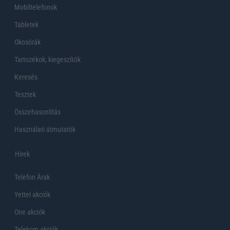
Mobiltelefonok
Tabletek
Okosórák
Tartozékok, kiegeszítők
Keresés
Tesztek
Összehasonlítás
Használati útmutatók
Hirek
Telefon Árak
Yettel akciók
One akciók
Telekom akciók