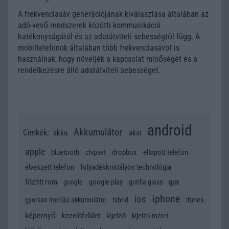
A frekvenciasáv generációjának kiválasztása általában az
adó-vevő rendszerek közötti kommunikáció
hatékonyságától és az adatátviteli sebességtől függ. A
mobiltelefonok általában több frekvenciasávot is
használnak, hogy növeljék a kapcsolat minőségét és a
rendelkezésre álló adatátviteli sebességet.
android
Akkumulátor
Címkék:
akku
aksi
apple
bluetooth
dropbox
ellopott telefon
chipset
elveszett telefon
folyadékkristályos technológia
főzött rom
google play
gps
google
gorilla glass
iphone
ios
itunes
gyorsan merülő akkumulátor
hibrid
képernyő
kezelőfelület
kijelző
kijelző méret