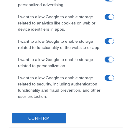
personalized advertising.
Elfogadom az
Adatvédelmi és Adatkezelési Tájékoztatót
Ezt a
webhelyet a reCAPTCHA védi. A Google
adatvédelmi irányelve
és a
I want to allow Google to enable storage
szolgáltatási feltételek
érvényesek.
related to analytics like cookies on web or
device identifiers in apps.
Korábbi hírlevelek
I want to allow Google to enable storage
related to functionality of the website or app.
SZAVAZÁS
I want to allow Google to enable storage
related to personalization.
Megérné Önnek telefont váltani csak azért, mert az új modell dupla alap
tárhellyel érkezik?
I want to allow Google to enable storage
related to security, including authentication
functionality and fraud prevention, and other
Igen, a tárhely nagyon fontos
user protection.
Talán, ha más fejlesztések is vannak
Nem, nekem a mostani tárhely is elég
CONFIRM
Inkább felhőben tárolok mindent