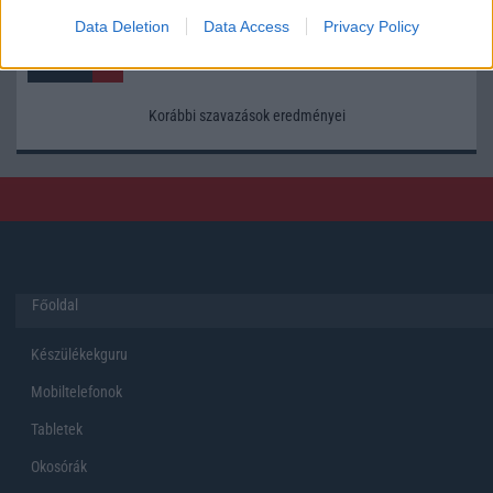
Data Deletion
Data Access
Privacy Policy
Korábbi szavazások eredményei
Főoldal
Készülékekguru
Mobiltelefonok
Tabletek
Okosórák