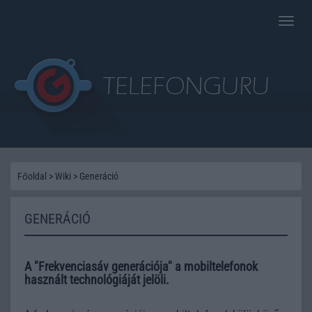
Toggle
naviga
Főoldal
>
Wiki
>
Generáció
GENERÁCIÓ
A "Frekvenciasáv generációja" a mobiltelefonok
használt technológiáját jelöli.