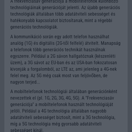
A frekvenciasáv generációja a mobiltelefonok különböző
technológiáinak generációját jelenti. Az újabb generációs
technológiák általában több adatátviteli sebességet és
hatékonyabb kapcsolatot biztosítanak, mint a régebbi
generációs technológiák.
A kommunikáció során egy adott telefon használhat
analóg (1G) és digitális (2G-től felfelé) átvitelt. Manapság
a telefonok több generációs technikát használnak
egyszerre. Például a 2G sávon hallgatóznak (készenléti
üzem), a 3G sávot az EU-ban és az USA-ban fokozatosan
kivonják a forgalomból, az LTE az, ami jelenleg a 4G-nek
felel meg. Az 5G még csak most van feljövőben, de
nagyon terjed...
A mobiltelefonok technológiái általában generációnként
nevezettek el (pl. 1G, 2G, 3G, 4G, 5G). A "Frekvenciasáv
generációja" a mobiltelefonok használt technológiáját
jelöli. Például a 4G technológia általában nagyobb
adatátviteli sebességet biztosít, mint a 3G technológia,
míg a 5G technológia még gyorsabb adatátviteli
sebességet kínál.