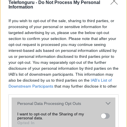
Telefonguru -
Do Not Process My Personal
Information
WiFi8 - talán ez lesz a fejlődés következő lépcsőfoka
MLO (Multi-Link Operation) működése
If you wish to opt-out of the sale, sharing to third parties, or
processing of your personal or sensitive information for
WiFi 6
targeted advertising by us, please use the below opt-out
Android verziók
section to confirm your selection. Please note that after your
opt-out request is processed you may continue seeing
A WiFi Direct egy önálló rendszer. Miért is?
interest-based ads based on personal information utilized by
WiFi - visszafelé kompatibilitás
us or personal information disclosed to third parties prior to
your opt-out. You may separately opt-out of the further
MLO (Multi-Link Operation) működése
disclosure of your personal information by third parties on the
IAB’s list of downstream participants. This information may
also be disclosed by us to third parties on the
IAB’s List of
Downstream Participants
that may further disclose it to other
Mennyibe kerül
third parties.
Keressen a telefonboltok ajánlatai között!
Please note that this website/app uses one or more Google
Personal Data Processing Opt Outs
services and may gather and store information including but
not limited to your visit or usage behaviour. You may click to
I want to opt-out of the Sharing of my
personal data.
grant or deny consent to Google and its third-party tags to
Opted In
use your data for below specified purposes in below Google