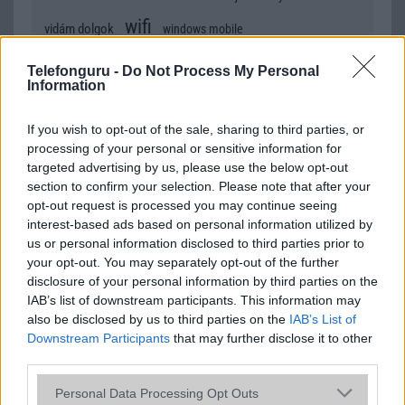
wifi
vidám dolgok
windows mobile
windows phone
Telefonguru -
Do Not Process My Personal
Information
If you wish to opt-out of the sale, sharing to third parties, or
processing of your personal or sensitive information for
KAPCSOLÓDÓ SZÓCIKKEK
targeted advertising by us, please use the below opt-out
section to confirm your selection. Please note that after your
WLAN/Wifi
opt-out request is processed you may continue seeing
Hogyan oszthatom meg a telefonom internetkapcsolatát?
interest-based ads based on personal information utilized by
us or personal information disclosed to third parties prior to
WiFi - visszafelé kompatibilitás
your opt-out. You may separately opt-out of the further
disclosure of your personal information by third parties on the
A WiFi Direct egy önálló rendszer. Miért is?
IAB’s list of downstream participants. This information may
WiFi 6
also be disclosed by us to third parties on the
IAB’s List of
Downstream Participants
that may further disclose it to other
MLO (Multi-Link Operation) működése
third parties.
WiFi8 - talán ez lesz a fejlődés következő lépcsőfoka
Please note that this website/app uses one or more Google
Personal Data Processing Opt Outs