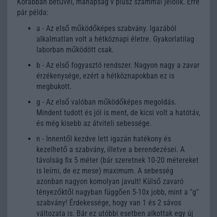
Korábban betűvel, manapság v plusz számmal jelölik. Erre
pár példa:
a - Az első működőképes szabvány. Igazából
alkalmatlan volt a hétköznapi életre. Gyakorlatilag
laborban működött csak.
b - Az első fogyasztó rendszer. Nagyon nagy a zavar
érzékenysége, ezért a hétköznapokban ez is
megbukott.
g - Az első valóban működőképes megoldás.
Mindent tudott és jól is ment, de kicsi volt a hatótáv,
és még kisebb az átviteli sebessége.
n - Innentől kezdve lett igazán hatékony és
kezelhető a szabvány, illetve a berendezései. A
távolság fix 5 méter (bár szeretnek 10-20 métereket
is leírni, de ez mese) maximum. A sebesség
azonban nagyon komolyan javult! Külső zavaró
tényezőktől nagyban függően 5-10x jobb, mint a "g"
szabvány! Érdekessége, hogy van 1 és 2 sávos
változata is. Bár ez utóbbi esetben alkottak egy új