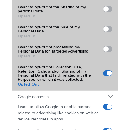
services and may gather and store information including but
WiFi7 - az újszabvány
not limited to your visit or usage behaviour. You may click to
I want to opt-out of the Sharing of my
personal data.
grant or deny consent to Google and its third-party tags to
Opted In
use your data for below specified purposes in below Google
LEGOLVASOTTABBAK
consent section.
I want to opt-out of the Sale of my
Personal Data.
Opted In
WiFi7 - az újszabvány
I want to opt-out of processing my
WiFi8 - talán ez lesz a fejlődés következő lépcsőfoka
Personal Data for Targeted Advertising.
Opted In
MLO (Multi-Link Operation) működése
I want to opt-out of Collection, Use,
WiFi 6
Retention, Sale, and/or Sharing of my
Personal Data that Is Unrelated with the
Android verziók
Purposes for which it was collected.
Opted Out
A WiFi Direct egy önálló rendszer. Miért is?
Google consents
WiFi - visszafelé kompatibilitás
I want to allow Google to enable storage
MLO (Multi-Link Operation) működése
related to advertising like cookies on web or
device identifiers in apps.