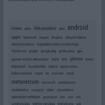
android
Akkumulátor
Címkék:
akku
aksi
apple
bluetooth
dropbox
ellopott telefon
chipset
elveszett telefon
folyadékkristályos technológia
főzött rom
google play
gps
google
gorilla glass
iphone
ios
itunes
gyorsan merülő akkumulátor
hibrid
képernyő
kezelőfelület
kijelző
kijelző méret
külső memória
Litium
lte
memória
metál
metaverzum
microsoft
mobilinternet
mobiltelefon
okostelefon
navigáció
nikkel
operációs rendszer
processzor
rom
root
sim
telefon zárolása
szinkronizálás
teljesítmény
usb