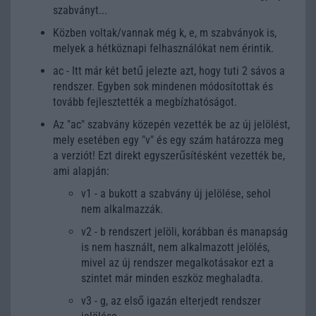
szabványt...
Közben voltak/vannak még k, e, m szabványok is,
melyek a hétköznapi felhasználókat nem érintik.
ac - Itt már két betű jelezte azt, hogy tuti 2 sávos a
rendszer. Egyben sok mindenen módosítottak és
tovább fejlesztették a megbízhatóságot.
Az "ac" szabvány közepén vezették be az új jelölést,
mely esetében egy "v" és egy szám határozza meg
a verziót! Ezt direkt egyszerűsítésként vezették be,
ami alapján:
v1 - a bukott a szabvány új jelölése, sehol
nem alkalmazzák.
v2 - b rendszert jelöli, korábban és manapság
is nem használt, nem alkalmazott jelölés,
mivel az új rendszer megalkotásakor ezt a
szintet már minden eszköz meghaladta.
v3 - g, az első igazán elterjedt rendszer