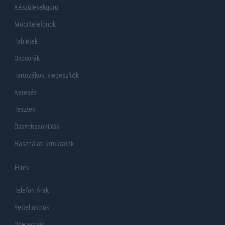
Készülékekguru
Mobiltelefonok
Tabletek
Okosórák
Tartozékok, kiegeszítők
Keresés
Tesztek
Összehasonlítás
Használati útmutatók
Hirek
Telefon Árak
Yettel akciók
One akciók