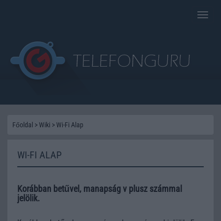
Toggle
naviga
Főoldal
>
Wiki
>
Wi-Fi Alap
WI-FI ALAP
Korábban betűvel, manapság v plusz számmal
jelölik.