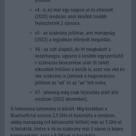
jelölése.
v4 - n, ez már egy nagyon jó és elterjedt
(2020) rendszer, amit később tovább
fejlesztették 2 sávosra.
v5 - ac szabvány jelölése, ami manapság
(2022) a legjobban elterjedt megoldás.
V6 - ax volt alapból, de itt megbukott a
vezérhangya, ugyanis a korábbi egyszerűsítő
v számozás bevezetése után itt ismét
elkezdtek feltűnni a betűk is, azaz van v6d és
v6e szabvány is (aminek a hagyományos
jelölése az "ad" és az "ae" lett volna.
V7 - jelenleg még csak fejlesztés alatt álló
rendszer (2022 december).
A frekvencia tartomány is bővült. Míg korábban a
Bluetooth-tal azonos 2,5 GHz-et használta a rendszer,
addig manapság (v4 kétsávostól felfelé) már az 5 GHz-et
is belakták, illetve a v6-os szabvány már 3 sávon is képes
kommunikálni, azaz a 6 GHz-et is használja.