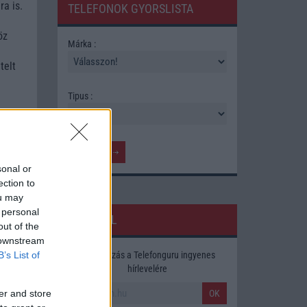
ra is.
TELEFONOK GYORSLISTA
öz
Márka :
telt
Tipus :
 más
kség
sonal or
ection to
ou may
 personal
HÍRLEVÉL
out of the
 downstream
Feliratkozás a Telefonguru ingyenes
B’s List of
hírlevelére
OK
er and store