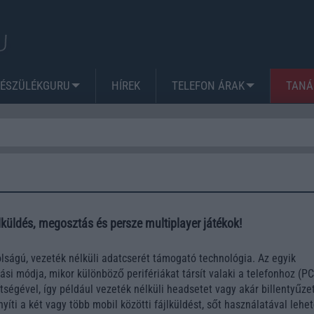
KÉSZÜLÉKGURU
HÍREK
TELEFON ÁRAK
TANÁ
jlküldés, megosztás és persze multiplayer játékok!
olságú, vezeték nélküli adatcserét támogató technológia. Az egyik
si módja, mikor különböző perifériákat társít valaki a telefonhoz (PC
ségével, így például vezeték nélküli headsetet vagy akár billentyűze
yíti a két vagy több mobil közötti fájlküldést, sőt használatával lehe