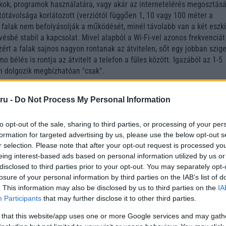
ékok, programok használatára, vagy akár az internetelérés megosztásá
tótávolsága korlátozott (verziótól függően 1, 10 vagy 100 méter a
falak nem befolyásolják a működését, minél távolabb van a két eszk
ésbé stabil a kapcsolat. Mivel alapból a Wi-Fi-vel azonos frekvenciát
zért a falak sajnos nagyon rontanak az átvitelen, sőt egy jobban szige
o bélés is rontja az átvitelt a telefon a füles között. Igazából az 1-5
 dolgozik megbízhatóan "csak".
gi kockázatokat is rejt magában, hiszen ilyenkor nemcsak mi, hanem
lékünket, ezért érdemes csak olyankor bekapcsolni, mikor valóban szü
ru -
Do Not Process My Personal Information
kben pedig bonyolultabb jelszavat (számsort) használni, mint más
to opt-out of the sale, sharing to third parties, or processing of your per
formation for targeted advertising by us, please use the below opt-out s
r selection. Please note that after your opt-out request is processed y
eing interest-based ads based on personal information utilized by us or
disclosed to third parties prior to your opt-out. You may separately opt-
losure of your personal information by third parties on the IAB’s list of
. This information may also be disclosed by us to third parties on the
IA
Participants
that may further disclose it to other third parties.
 that this website/app uses one or more Google services and may gath