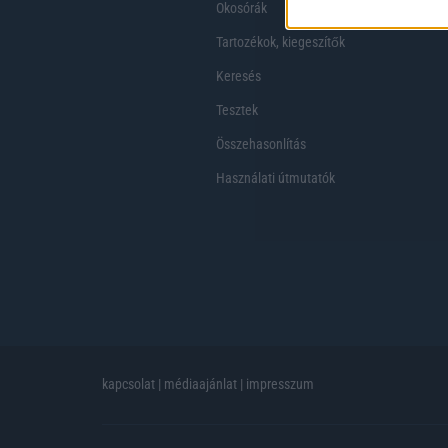
Okosórák
Tartozékok, kiegeszítők
Keresés
Tesztek
Összehasonlítás
Használati útmutatók
kapcsolat
|
médiaajánlat
|
impresszum