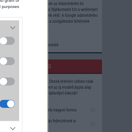
to grant or
Elfogadom az
Adatvédelmi és
ed purposes
Adatkezelési Tájékoztatót
Ezt a webhelyet
a reCAPTCHA védi. A Google
adatvédelmi
irányelve
és a
szolgáltatási feltételek
érvényesek.
Korábbi hírlevelek
SZAVAZÁS
Megérné Önnek telefont váltani csak
azért, mert az új modell dupla alap
tárhellyel érkezik?
Igen, a tárhely nagyon fontos
Talán, ha más fejlesztések is
vannak
ny