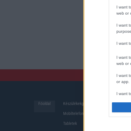
vidám dolgok
usb
I want t
web or d
I want t
purpose
I want 
I want t
web or d
I want t
or app.
I want t
Főoldal
Készülékekguru
Hirek
I want t
Mobiltelefonok
authenti
Tabletek