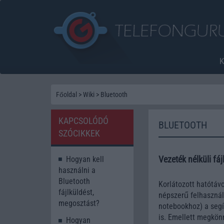
Főoldal
>
Wiki
>
Bluetooth
KAPCSOLÓDÓ
BLUETOOTH
SZÓCIKKEK
Vezeték nélküli fá
Hogyan kell
használni a
Bluetooth
Korlátozott hatótáv
fájlküldést,
népszerű felhasználá
megosztást?
notebookhoz) a segít
is. Emellett megkönn
Hogyan