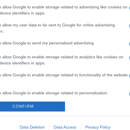
wifi
windows phone
windows mobile
o allow Google to enable storage related to advertising like cookies on
evice identifiers in apps.
o allow my user data to be sent to Google for online advertising
s.
to allow Google to send me personalized advertising.
o allow Google to enable storage related to analytics like cookies on
evice identifiers in apps.
o allow Google to enable storage related to functionality of the website
o allow Google to enable storage related to personalization.
Telefon Árak
Tanácsdóguru
UjesHasznaltGSM
CONFIRM
o allow Google to enable storage related to security, including
Yettel akciók
Wiki
cation functionality and fraud prevention, and other user protection.
One akciók
Internet sebességmérő
Data Deletion
Data Access
Privacy Policy