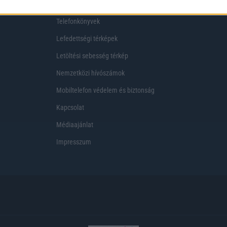
Telekom akciók
Virtuális valóság
Telefonkönyvek
Lefedettségi térképek
Letöltési sebesség térkép
Nemzetközi hívószámok
Mobiltelefon védelem és biztonság
Kapcsolat
Médiaajánlat
Impresszum