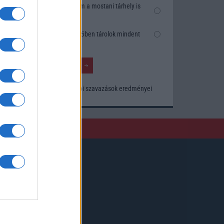
Nem, nekem a mostani tárhely is
elég
Inkább felhőben tárolok mindent
Korábbi szavazások eredményei
Kövessen minket!