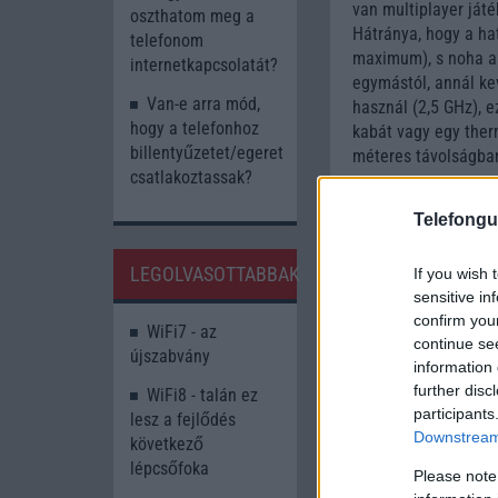
van multiplayer ját
oszthatom meg a
Hátránya, hogy a ha
telefonom
maximum), s noha a 
internetkapcsolatát?
egymástól, annál kev
Van-e arra mód,
használ (2,5 GHz), e
hogy a telefonhoz
kabát vagy egy therm
billentyűzetet/egeret
méteres távolságban
csatlakoztassak?
Használata biztonsá
is elérheti a készü
Telefongu
van rá, ilyen esete
szolgáltatásoknál.
LEGOLVASOTTABBAK
If you wish 
sensitive in
confirm you
WiFi7 - az
continue se
újszabvány
information 
further disc
WiFi8 - talán ez
participants
lesz a fejlődés
Downstream 
következő
lépcsőfoka
Please note