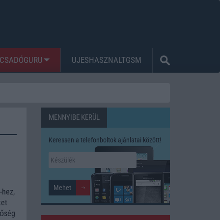
CSADÓGURU
UJESHASZNALTGSM
MENNYIBE KERÜL
Keressen a telefonboltok ajánlatai között!
-hez,
tet
tőség