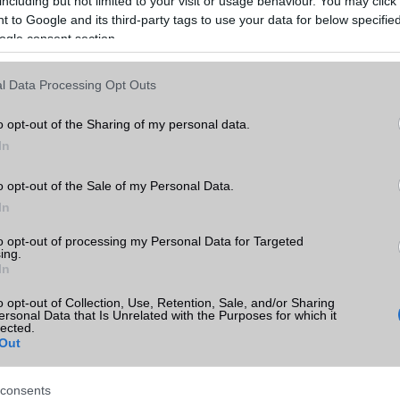
including but not limited to your visit or usage behaviour. You may click 
 to Google and its third-party tags to use your data for below specifi
ogle consent section.
l Data Processing Opt Outs
o opt-out of the Sharing of my personal data.
In
o opt-out of the Sale of my Personal Data.
In
android
kumulátor
apple
aksi
bluetooth
dropbox
chipset
to opt-out of processing my Personal Data for Targeted
ing.
eszett telefon
folyadékkristályos technológia
főzött rom
google
In
iphone
ios
gps
itunes
 glass
gyorsan merülő akkumulátor
hibrid
o opt-out of Collection, Use, Retention, Sale, and/or Sharing
ersonal Data that Is Unrelated with the Purposes for which it
elület
kijelző
külső memória
Litium
kijelző méret
lte
memória
metál
lected.
Out
microsoft
mobiltelefon
okostelefon
mobilinternet
navigáció
nikkel
r
telefon zárolása
processzor
rom
root
sim
szinkronizálás
teljesítmé
consents