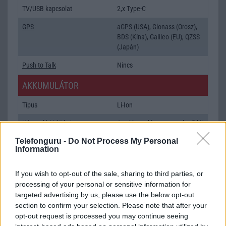
TV/USB kapcsolat
2,x Type-C
GPS
aGPS (USA), Glonass (Orosz),
BDS (Kína), Galileo (EU), QZSS
(Japán)
Push to Talk
Nincs
AKKUMULÁTOR
Típus
Li-Ion
Készenléti idő h /
Az akkumulátor nem vehetõ ki!
Cserélhetőség
Telefonguru -
Do Not Process My Personal
Information
Beszélgetési idő h /
Vezeték nélkül tölthetõ!
Gyorstöltés
If you wish to opt-out of the sale, sharing to third parties, or
ALKALMAZÁSOK ÉS ÉRZÉKELŐK
processing of your personal or sensitive information for
targeted advertising by us, please use the below opt-out
Java
Nincs
section to confirm your selection. Please note that after your
opt-out request is processed you may continue seeing
Flash
/
Ujjlenyomat olvasó
Nincs