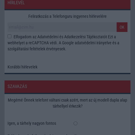
HÍRLEVÉL
Feliratkozás a Telefonguru ingyenes hírlevelére
OK
Elfogadom az
Adatvédelmi és Adatkezelési Tájékoztatót
Ezt a
webhelyet a reCAPTCHA védi. A Google
adatvédelmi irányelve
és a
szolgáltatási feltételek
érvényesek.
Korábbi hírlevelek
SZAVAZÁS
Megérné Önnek telefont váltani csak azért, mert az új modell dupla alap
tárhellyel érkezik?
Igen, a tárhely nagyon fontos