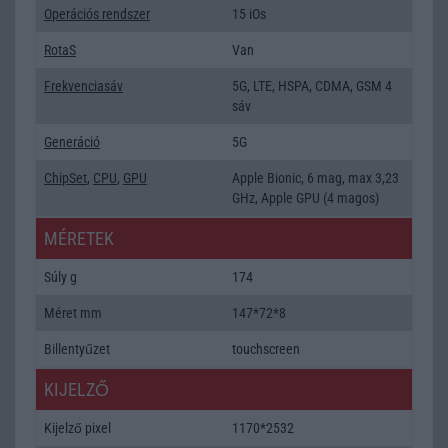
Operációs rendszer
15 iOs
RotaS
Van
Frekvenciasáv
5G, LTE, HSPA, CDMA, GSM 4
sáv
Generáció
5G
ChipSet
,
CPU
,
GPU
Apple Bionic, 6 mag, max 3,23
GHz, Apple GPU (4 magos)
MÉRETEK
Súly g
174
Méret mm
147*72*8
Billentyűzet
touchscreen
KIJELZŐ
Kijelző pixel
1170*2532