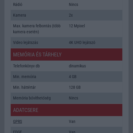
Rádió
Nincs
Kamera
2x
Max. kamera felbontás (több
12 Mpixel
kamera esetén)
Video lejátszás
4K UHD lejátszó
MEMÓRIA ÉS TÁRHELY
Telefonkönyv db
dinamikus
Min. memória
4 GB
Min. háttértár
128 GB
Memória bővíthetőség
Nincs
ADATCSERE
GPRS
Van
EDGE
Van