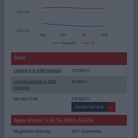
150 000
100 000
máj
jún
júl
aug
Új
Használt
ÁRAK
Legjobb új ár GSM boltoknál
135 000 Ft
Legjobb használt ár GSM
85 000 Ft
boltoknál
One Mini 3 GB
159 000 Ft
Apple iPhone 13 ÁLTALÁNOS ADATAI
Megjelenés időpontja
2021 szeptember