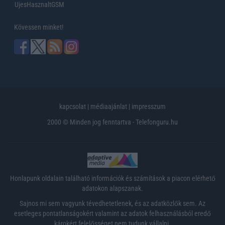
UjesHasznaltGSM
Kövessen minket!
kapcsolat
|
médiaajánlat
|
impresszum
2000 © Minden jog fenntartva - Telefonguru.hu
Honlapunk oldalain található információk és számítások a piacon elérhető
adatokon alapszanak.
Sajnos mi sem vagyunk tévedhetetlenek, és az adatközlők sem. Az
esetleges pontatlanságokért valamint az adatok felhasználásból eredő
károkért felelősséget nem tudunk vállalni.