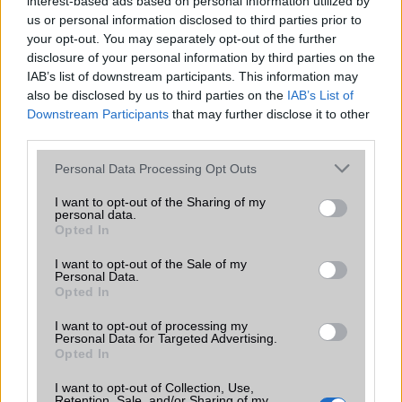
interest-based ads based on personal information utilized by
us or personal information disclosed to third parties prior to
SNS integráció
iCloud service
your opt-out. You may separately opt-out of the further
Organizer
iCloud service
disclosure of your personal information by third parties on the
IAB’s list of downstream participants. This information may
T9 szótár
alkalmazás független szótár
also be disclosed by us to third parties on the
IAB’s List of
Downstream Participants
that may further disclose it to other
Office alkalmazások
iDV = Document viewer (Word,
third parties.
Excel, PowerPoint, iBooks PDF
reader)
Please note that this website/app uses one or more Google
Personal Data Processing Opt Outs
services and may gather and store information including but
Iránytũ
ecompass
not limited to your visit or usage behaviour. You may click to
I want to opt-out of the Sharing of my
personal data.
Extrák
ultra széles hangrendszer
grant or deny consent to Google and its third-party tags to
Opted In
use your data for below specified purposes in below Google
EGYÉB
consent section.
I want to opt-out of the Sale of my
Personal Data.
Vibra jelzés
alap szolgáltatás
Opted In
SIM típus
eSIM
I want to opt-out of processing my
Personal Data for Targeted Advertising.
SIM-ek száma
2
Opted In
Flight mode
Van
I want to opt-out of Collection, Use,
Retention, Sale, and/or Sharing of my