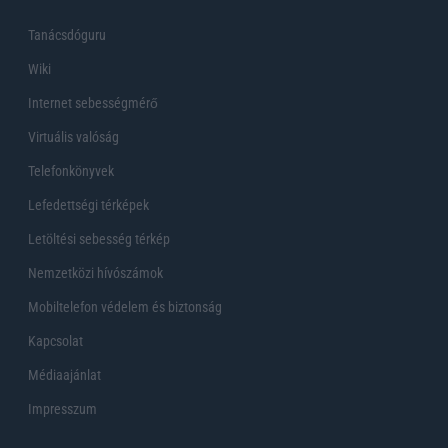
Tanácsdóguru
Wiki
Internet sebességmérő
Virtuális valóság
Telefonkönyvek
Lefedettségi térképek
Letöltési sebesség térkép
Nemzetközi hívószámok
Mobiltelefon védelem és biztonság
Kapcsolat
Médiaajánlat
Impresszum