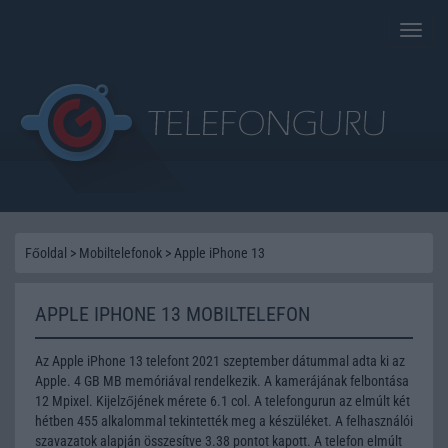
Toggle
naviga
Főoldal
>
Mobiltelefonok
>
Apple iPhone 13
APPLE IPHONE 13 MOBILTELEFON
Az Apple iPhone 13 telefont 2021 szeptember dátummal adta ki az
Apple. 4 GB MB memóriával rendelkezik. A kamerájának felbontása
12 Mpixel. Kijelzőjének mérete 6.1 col. A telefongurun az elmúlt két
hétben 455 alkalommal tekintették meg a készüléket. A felhasználói
szavazatok alapján összesítve 3.38 pontot kapott. A telefon elmúlt