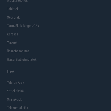
Mobiltelefonok
Tabletek
Okosórák
Tartozékok, kiegeszítők
Keresés
Tesztek
Összehasonlítás
Használati útmutatók
Hirek
Telefon Árak
Yettel akciók
One akciók
Telekom akciók