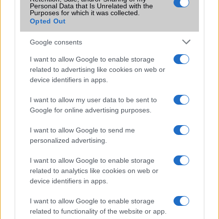
Personal Data that Is Unrelated with the
Terület
Globális
Purposes for which it was collected.
Opted Out
Funkciók
Apple Pay (Visa, MasterCard,
AMEX certified)
Google consents
Brand
2021
I want to allow Google to enable storage
related to advertising like cookies on web or
Védelem
IP68
device identifiers in apps.
Limited Edition
Nincs
I want to allow my user data to be sent to
SAR
1,19
Google for online advertising purposes.
N/A = Nincs adat. Legutóbbi frissítés: 2026-07-13 19:00:00
I want to allow Google to send me
personalized advertising.
I want to allow Google to enable storage
related to analytics like cookies on web or
device identifiers in apps.
Új és Használt GSM kiemelt ajánlatok
I want to allow Google to enable storage
related to functionality of the website or app.