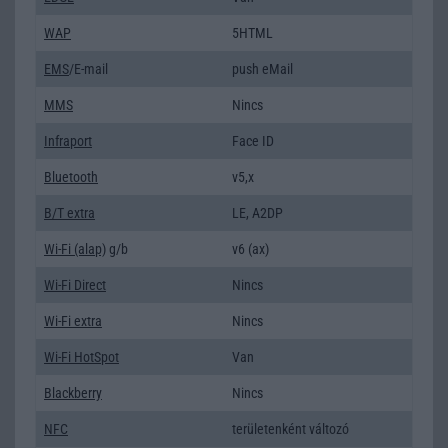
WAP
5HTML
EMS
/E-mail
push eMail
MMS
Nincs
Infraport
Face ID
Bluetooth
v5,x
B/T extra
LE, A2DP
Wi-Fi (alap)
g/b
v6 (ax)
Wi-Fi Direct
Nincs
Wi-Fi extra
Nincs
Wi-Fi HotSpot
Van
Blackberry
Nincs
NFC
területenként változó