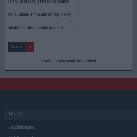
Talán, ha más fejlesztések is vannak
Nem, nekem a mostani tárhely is elég
Inkább felhőben tárolok mindent
Korábbi szavazások eredményei
Főoldal
Készülékekguru