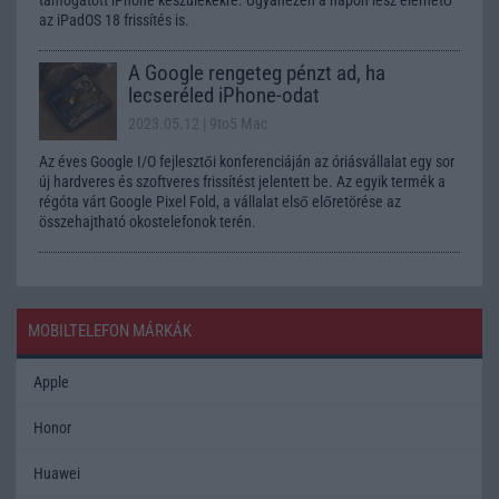
az iPadOS 18 frissítés is.
A Google rengeteg pénzt ad, ha
lecseréled iPhone-odat
2023.05.12
| 9to5 Mac
Az éves Google I/O fejlesztői konferenciáján az óriásvállalat egy sor
új hardveres és szoftveres frissítést jelentett be. Az egyik termék a
régóta várt Google Pixel Fold, a vállalat első előretörése az
összehajtható okostelefonok terén.
MOBILTELEFON MÁRKÁK
Apple
Honor
Huawei