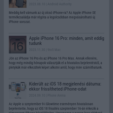
2023.08.10
| Android Authority
Meddig kell várnunk az új olcsó iPhone-ra? Az Apple iPhone SE
termékcsaládja már régóta a legolcsóbban megvásárolható új
iPhone sorozat.
Apple iPhone 16 Pro: minden, amit eddig
tudunk
2023.11.30
| 9to5 Mac
Jön az iPhone 16 Pro és az iPhone 16 Pro Max. Annak ellenére,
hogy még mindig hónapok választják el a hivatalos bejelentéstől, a
pletykák már elkezdtek képet alkotni arról, hogy mire számíthatunk.
Kiderült az iOS 18 megjelenési dátuma:
ekkor frissítheted iPhone-odat
2024.09.10
| Phone Arena
Az Apple a szeptember 9-i Glowtime eseményen hivatalosan
bejelentette, hogy az iOS 18 frissítés szeptember 16-án érkezik a
támogatott iPhone készülékekre. Ugyanezen a napon lesz elérhető