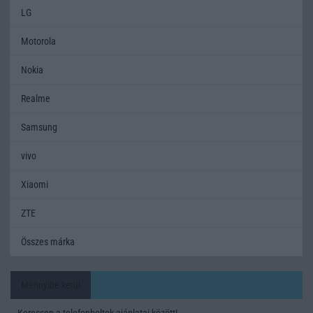
LG
Motorola
Nokia
Realme
Samsung
vivo
Xiaomi
ZTE
Összes márka
Mennyibe kerül
Keressen a telefonboltok ajánlatai között!