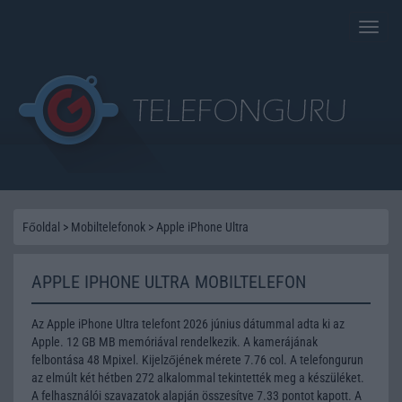
Toggle
naviga
Főoldal
>
Mobiltelefonok
>
Apple iPhone Ultra
APPLE IPHONE ULTRA MOBILTELEFON
Az Apple iPhone Ultra telefont 2026 június dátummal adta ki az
Apple. 12 GB MB memóriával rendelkezik. A kamerájának
felbontása 48 Mpixel. Kijelzőjének mérete 7.76 col. A telefongurun
az elmúlt két hétben 272 alkalommal tekintették meg a készüléket.
A felhasználói szavazatok alapján összesítve 7.33 pontot kapott. A