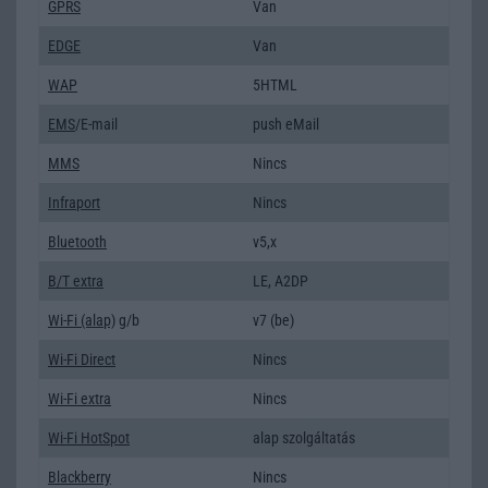
GPRS
Van
EDGE
Van
WAP
5HTML
EMS
/E-mail
push eMail
MMS
Nincs
Infraport
Nincs
Bluetooth
v5,x
B/T extra
LE, A2DP
Wi-Fi (alap)
g/b
v7 (be)
Wi-Fi Direct
Nincs
Wi-Fi extra
Nincs
Wi-Fi HotSpot
alap szolgáltatás
Blackberry
Nincs