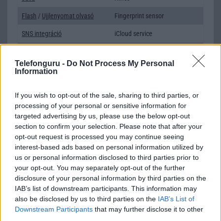
Flash
/
Ujjlenyomat olvasó
Fingerprint sensor
SNS integráció
iCloud service
Organizer
iCloud service
Telefonguru -
Do Not Process My Personal
T9 szótár
alkalmazás független szótár
Information
Office alkalmazások
iDV = Document viewer (Word,
If you wish to opt-out of the sale, sharing to third parties, or
Excel, PowerPoint, iBooks PDF
processing of your personal or sensitive information for
reader)
targeted advertising by us, please use the below opt-out
Iránytũ
ecompass
section to confirm your selection. Please note that after your
opt-out request is processed you may continue seeing
Extrák
Nincs
interest-based ads based on personal information utilized by
us or personal information disclosed to third parties prior to
EGYÉB
your opt-out. You may separately opt-out of the further
disclosure of your personal information by third parties on the
Vibra jelzés
alap szolgáltatás
IAB’s list of downstream participants. This information may
also be disclosed by us to third parties on the
SIM típus
eSIM
IAB’s List of
Downstream Participants
that may further disclose it to other
SIM-ek száma
1
third parties.