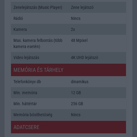
Zenelejátszás (Music Player)
Zene lejátszó
Rádió
Nincs
Kamera
2x
Max. kamera felbontás (több
48 Mpixel
kamera esetén)
Video lejátszás
4K UHD lejátszó
MEMÓRIA ÉS TÁRHELY
Telefonkönyv db
dinamikus
Min. memória
12 GB
Min. háttértár
256 GB
Memória bővíthetőség
Nincs
ADATCSERE