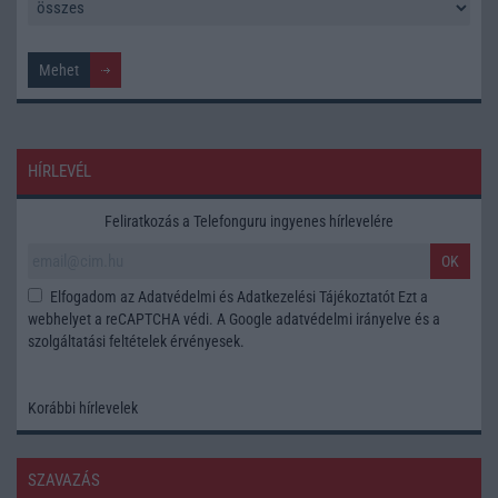
HÍRLEVÉL
Feliratkozás a Telefonguru ingyenes hírlevelére
OK
Elfogadom az
Adatvédelmi és Adatkezelési Tájékoztatót
Ezt a
webhelyet a reCAPTCHA védi. A Google
adatvédelmi irányelve
és a
szolgáltatási feltételek
érvényesek.
Korábbi hírlevelek
SZAVAZÁS