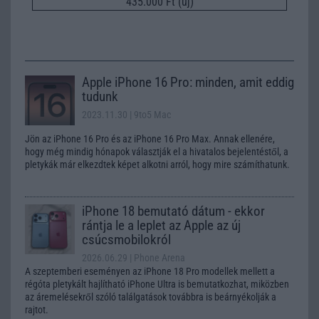
435.000 Ft (új)
Apple iPhone 16 Pro: minden, amit eddig
tudunk
2023.11.30
| 9to5 Mac
Jön az iPhone 16 Pro és az iPhone 16 Pro Max. Annak ellenére,
hogy még mindig hónapok választják el a hivatalos bejelentéstől, a
pletykák már elkezdtek képet alkotni arról, hogy mire számíthatunk.
iPhone 18 bemutató dátum - ekkor
rántja le a leplet az Apple az új
csúcsmobilokról
2026.06.29
| Phone Arena
A szeptemberi eseményen az iPhone 18 Pro modellek mellett a
régóta pletykált hajlítható iPhone Ultra is bemutatkozhat, miközben
az áremelésekről szóló találgatások továbbra is beárnyékolják a
rajtot.