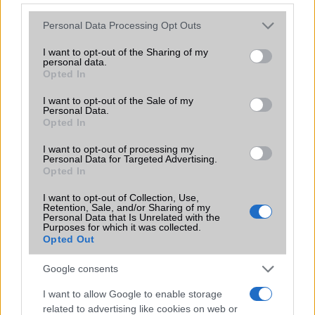
Flight mode
Van
Please note that this website/app uses one or more Google
Personal Data Processing Opt Outs
services and may gather and store information including but
Terület
Globális
not limited to your visit or usage behaviour. You may click to
I want to opt-out of the Sharing of my
personal data.
grant or deny consent to Google and its third-party tags to
Funkciók
Vészhelyzeti mûholdas
Opted In
use your data for below specified purposes in below Google
hívásra, valamint eszköz
consent section.
keresésre is alkalmas, Aple
I want to opt-out of the Sale of my
Personal Data.
Pay (Visa, MasterCard, AMEX
Opted In
cert.)
I want to opt-out of processing my
Brand
Ultra - a legteljesebb
Personal Data for Targeted Advertising.
felszereltségû és
Opted In
funkcionalitású változat!
I want to opt-out of Collection, Use,
Védelem
Nincs
Retention, Sale, and/or Sharing of my
Personal Data that Is Unrelated with the
Purposes for which it was collected.
Limited Edition
Nincs
Opted Out
SAR
Nincs publikus adat!
Google consents
N/A = Nincs adat. Legutóbbi frissítés: 2026-07-13 19:00:00
I want to allow Google to enable storage
related to advertising like cookies on web or