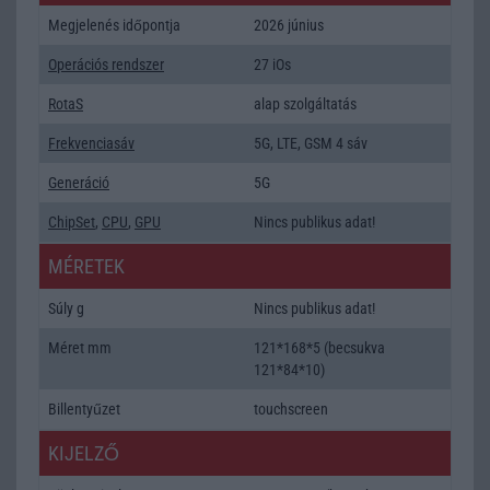
Megjelenés időpontja
2026 június
Operációs rendszer
27 iOs
RotaS
alap szolgáltatás
Frekvenciasáv
5G, LTE, GSM 4 sáv
Generáció
5G
ChipSet
,
CPU
,
GPU
Nincs publikus adat!
MÉRETEK
Súly g
Nincs publikus adat!
Méret mm
121*168*5 (becsukva
121*84*10)
Billentyűzet
touchscreen
KIJELZŐ