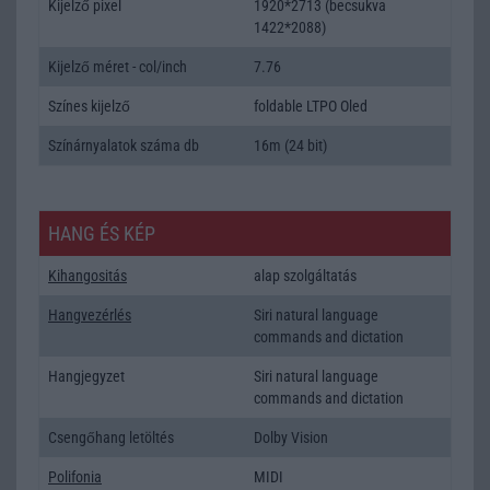
Kijelző pixel
1920*2713 (becsukva
1422*2088)
Kijelző méret - col/inch
7.76
Színes kijelző
foldable LTPO Oled
Színárnyalatok száma db
16m (24 bit)
HANG ÉS KÉP
Kihangositás
alap szolgáltatás
Hangvezérlés
Siri natural language
commands and dictation
Hangjegyzet
Siri natural language
commands and dictation
Csengőhang letöltés
Dolby Vision
Polifonia
MIDI