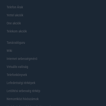
Telefon Árak
Yettel akciók
One akciók
Telekom akciók
Tanácsdóguru
Wiki
Internet sebességmérő
Virtuális valóság
Telefonkönyvek
Lefedettségi térképek
Letöltési sebesség térkép
Nemzetközi hívószámok