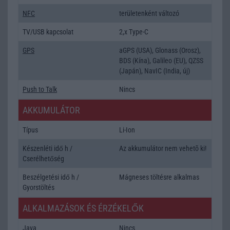
NFC
területenként változó
TV/USB kapcsolat
2,x Type-C
GPS
aGPS (USA), Glonass (Orosz),
BDS (Kína), Galileo (EU), QZSS
(Japán), NavIC (India, új)
Push to Talk
Nincs
AKKUMULÁTOR
Típus
Li-Ion
Készenléti idő h /
Az akkumulátor nem vehetõ ki!
Cserélhetőség
Beszélgetési idő h /
Mágneses töltésre alkalmas
Gyorstöltés
ALKALMAZÁSOK ÉS ÉRZÉKELŐK
Java
Nincs