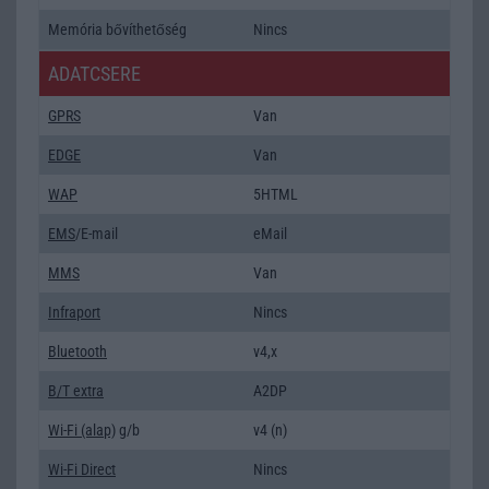
Memória bővíthetőség
Nincs
ADATCSERE
GPRS
Van
EDGE
Van
WAP
5HTML
EMS
/E-mail
eMail
MMS
Van
Infraport
Nincs
Bluetooth
v4,x
B/T extra
A2DP
Wi-Fi (alap)
g/b
v4 (n)
Wi-Fi Direct
Nincs