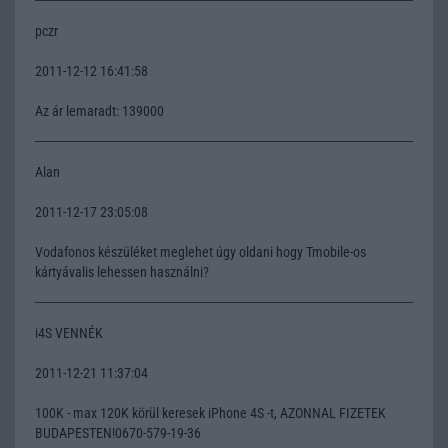
pczr
2011-12-12 16:41:58
Az ár lemaradt: 139000
Alan
2011-12-17 23:05:08
Vodafonos készüléket meglehet úgy oldani hogy Tmobile-os
kártyávalis lehessen használni?
i4S VENNÉK
2011-12-21 11:37:04
100K - max 120K körül keresek iPhone 4S -t, AZONNAL FIZETEK
BUDAPESTEN!0670-579-19-36