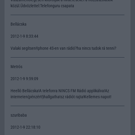
közül.Üdvözlettel:Telefonguru csapata
Bellácska
2012-1-9 8:33:44
Valaki segítsen!Iphone 4S-en van rádió?ha nincs tudok rá tenni?
Metrós
2012-1-9 9:59:09
Heelló Bellácska!A telefonra NINCS FM Rádió applikálva!Az
interneten(pénzért!)hallgathatsz rádiót rajta!Kellemes napot!
szuribaba
2012-1-9 22:18:10