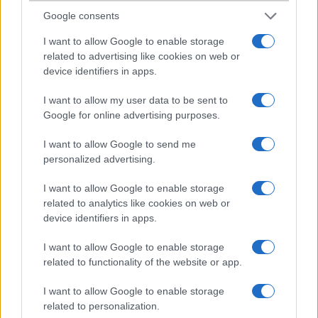
Google consents
RITA2
I want to allow Google to enable storage
related to advertising like cookies on web or
2011-10-18 19:04:14
device identifiers in apps.
Ezt értem Stifler,de nem tod,h árban kb mennyi lesz? :D
I want to allow my user data to be sent to
Google for online advertising purposes.
Leányzó
I want to allow Google to send me
personalized advertising.
2011-10-19 8:01:02
I want to allow Google to enable storage
Valaki segítsen!Melyik jobb?Samsung Galaxy 2 vagy az Iphone 4 S??
related to analytics like cookies on web or
device identifiers in apps.
Leányzó
I want to allow Google to enable storage
related to functionality of the website or app.
2011-10-20 16:46:30
I want to allow Google to enable storage
Monaro220Néztem,hogy mit tud 4s meg galaxy s 2,de jóformán
related to personalization.
ugyanazt!ezért nem tom,h mi legyen :D