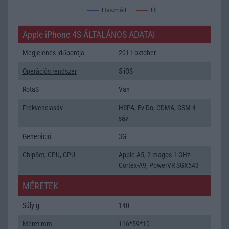
Új
Használt
Apple iPhone 4S ÁLTALÁNOS ADATAI
Megjelenés időpontja
2011 október
Operációs rendszer
5 iOS
RotaS
Van
Frekvenciasáv
HSPA, Ev-Do, CDMA, GSM 4
sáv
Generáció
3G
ChipSet
,
CPU
,
GPU
Apple A5, 2 magos 1 GHz
Cortex-A9, PowerVR SGX543
MÉRETEK
Súly g
140
Méret mm
116*59*10