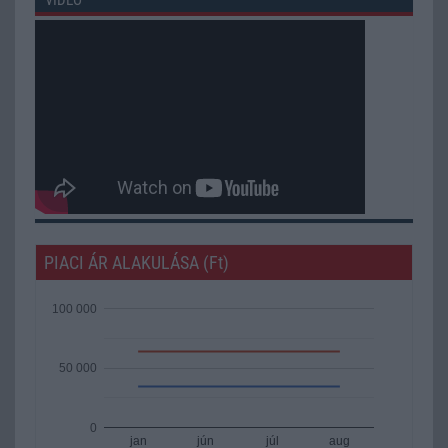
PIACI ÁR ALAKULÁSA (Ft)
100 000
50 000
0
jan
jún
júl
aug