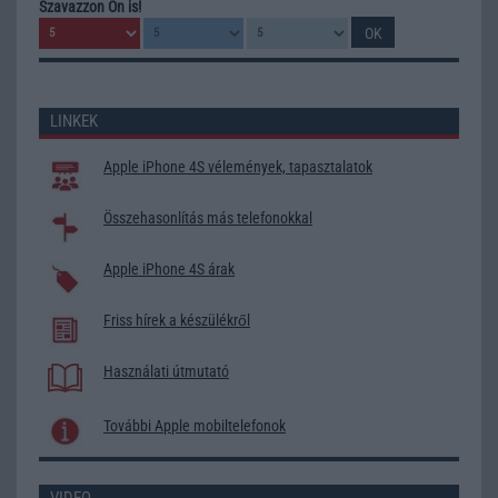
Szavazzon Ön is!
LINKEK
Apple iPhone 4S vélemények, tapasztalatok
Összehasonlítás más telefonokkal
Apple iPhone 4S árak
Friss hírek a készülékről
Használati útmutató
További Apple mobiltelefonok
VIDEO