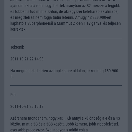
ajánlom azt aláírom hogy ár-érték arányban az S2 messze a legjobb
és többet is tud mint a szifon, de aki egyszer beleharap az almába,
és megízleli az nem fogja tudni letenni. Amúgy 4S 229.900-ért
kapható a Superphone-nál a Mammut 2 -ben 1 év garival és teljesen
korrektek.
Tektonik
2011-10-21 22:14:03
Ha megrendeled neten az apple store oldalán, akkor meg 189.900
ft.
Roli
2011-10-21 23:13:17
Azért nem mondanám, hogy xar... Kb annyi a különbség a 4 és a 4S
között, mint a 3G és a 3GS között. Jobb kamera, jobb videofelvétel,
gyorsabb processzor. Szal nagyonis találó volt a