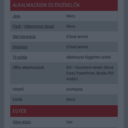
ALKALMAZÁSOK ÉS ÉRZÉKELŐK
Java
Nincs
Flash
/
Ujjlenyomat olvasó
Nincs
SNS integráció
iCloud service
Organizer
iCloud service
T9 szótár
alkalmazás független szótár
Office alkalmazások
iDV = Document viewer (Word,
Excel, PowerPoint, iBooks PDF
reader)
Iránytũ
ecompass
Extrák
Nincs
EGYÉB
Vibra jelzés
Van