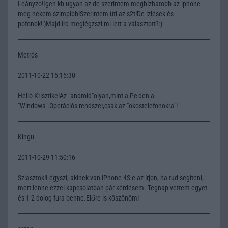
Leányzo!Igen kb ugyan az de szerintem megbízhatobb az iphone
meg nekem szimpibb!Szerintem üti az s2t!De izlések és
pofonok!:)Majd ird meglégzszi mi lett a választott?:)
Metrós
2011-10-22 15:15:30
Helló Krisztike!Az "android"olyan,mint a Pc-den a
"Windows".Operációs rendszer,csak az "okostelefonokra"!
Kingu
2011-10-29 11:50:16
Sziasztok!Légyszi, akinek van iPhone 4S-e az írjon, ha tud segíteni,
mert lenne ezzel kapcsolatban pár kérdésem. Tegnap vettem egyet
és 1-2 dolog fura benne.Előre is köszönöm!