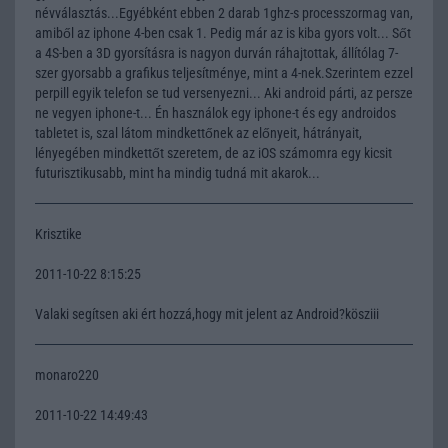
névválasztás...Egyébként ebben 2 darab 1ghz-s processzormag van,
amiből az iphone 4-ben csak 1. Pedig már az is kiba gyors volt... Sőt
a 4S-ben a 3D gyorsításra is nagyon durván ráhajtottak, állítólag 7-
szer gyorsabb a grafikus teljesítménye, mint a 4-nek.Szerintem ezzel
perpill egyik telefon se tud versenyezni... Aki android párti, az persze
ne vegyen iphone-t... Én használok egy iphone-t és egy androidos
tabletet is, szal látom mindkettőnek az előnyeit, hátrányait,
lényegében mindkettőt szeretem, de az iOS számomra egy kicsit
futurisztikusabb, mint ha mindig tudná mit akarok...
Krisztike
2011-10-22 8:15:25
Valaki segítsen aki ért hozzá,hogy mit jelent az Android?kösziii
monaro220
2011-10-22 14:49:43