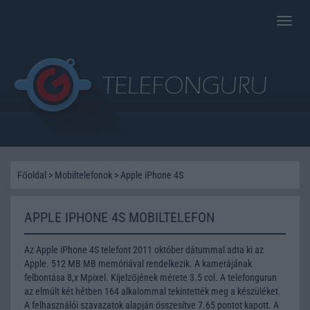
Toggle
naviga
Főoldal
>
Mobiltelefonok
>
Apple iPhone 4S
APPLE IPHONE 4S MOBILTELEFON
Az Apple iPhone 4S telefont 2011 október dátummal adta ki az
Apple. 512 MB MB memóriával rendelkezik. A kamerájának
felbontása 8,x Mpixel. Kijelzőjének mérete 3.5 col. A telefongurun
az elmúlt két hétben 164 alkalommal tekintették meg a készüléket.
A felhasználói szavazatok alapján összesítve 7.65 pontot kapott. A