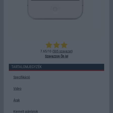
7.65/10 (
505 szavazat
)
Szavazzon Ön is!
TARTALOMJEGYZÉK
Specifikáció
Video
Árak
Kiemelt ajánlatok