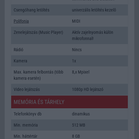
Csengőhang letöltés
univerzális letöltés kezelõ
Polifonia
MIDI
Zenelejátszás (Music Player)
Aktív zajelnyomás külön
mikrofonnal!
Rádió
Nincs
Kamera
1x
Max. kamera felbontás (több
8,x Mpixel
kamera esetén)
Video lejátszás
1080p HD lejátszó
MEMÓRIA ÉS TÁRHELY
Telefonkönyv db
dinamikus
Min. memória
512 MB
Min. háttértár
8 GB