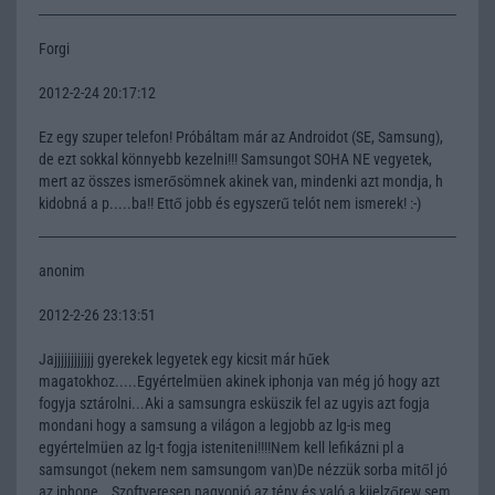
Forgi
2012-2-24 20:17:12
Ez egy szuper telefon! Próbáltam már az Androidot (SE, Samsung),
de ezt sokkal könnyebb kezelni!!! Samsungot SOHA NE vegyetek,
mert az összes ismerősömnek akinek van, mindenki azt mondja, h
kidobná a p.....ba!! Ettő jobb és egyszerű telót nem ismerek! :-)
anonim
2012-2-26 23:13:51
Jajjjjjjjjjjjj gyerekek legyetek egy kicsit már hűek
magatokhoz.....Egyértelmüen akinek iphonja van még jó hogy azt
fogyja sztárolni...Aki a samsungra esküszik fel az ugyis azt fogja
mondani hogy a samsung a világon a legjobb az lg-is meg
egyértelmüen az lg-t fogja isteniteni!!!!Nem kell lefikázni pl a
samsungot (nekem nem samsungom van)De nézzük sorba mitől jó
az iphone...Szoftveresen nagyonjó az tény és való a kijelzőrew sem