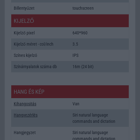
Billentyűzet
touchscreen
KIJELZŐ
Kijelző pixel
640*960
Kijelző méret - col/inch
3.5
Színes kijelző
IPS
Színárnyalatok száma db
16m (24 bit)
HANG ÉS KÉP
Kihangositás
Van
Hangvezérlés
Siri natural language
commands and dictation
Hangjegyzet
Siri natural language
commands and dictation