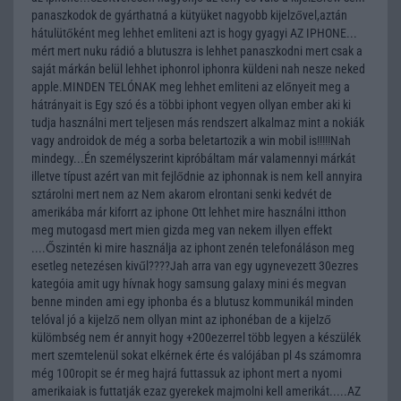
panaszkodok de gyárthatná a kütyüket nagyobb kijelzővel,aztán
hátulütőként meg lehhet emliteni azt is hogy gyagyi AZ IPHONE...
mért mert nuku rádió a blutuszra is lehhet panaszkodni mert csak a
saját márkán belül lehhet iphonrol iphonra küldeni nah nesze neked
apple.MINDEN TELÓNAK meg lehhet emliteni az előnyeit meg a
hátrányait is Egy szó és a többi iphont vegyen ollyan ember aki ki
tudja használni mert teljesen más rendszert alkalmaz mint a nokiák
vagy androidok de még a sorba beletartozik a win mobil is!!!!!Nah
mindegy...Én személyszerint kipróbáltam már valamennyi márkát
illetve típust azért van mit fejlődnie az iphonnak is nem kell annyira
sztárolni mert nem az Nem akarom elrontani senki kedvét de
amerikába már kiforrt az iphone Ott lehhet mire használni itthon
meg mutogasd mert mien gizda meg van nekem illyen effekt
....Őszintén ki mire használja az iphont zenén telefonáláson meg
esetleg netezésen kivűl????Jah arra van egy ugynevezett 30ezres
kategóia amit ugy hívnak hogy samsung galaxy mini és megvan
benne minden ami egy iphonba és a blutusz kommunikál minden
telóval jó a kijelző nem ollyan mint az iphonéban de a kijelző
külömbség nem ér annyit hogy +200ezerrel több legyen a készülék
mert szemtelenül sokat elkérnek érte és valójában pl 4s számomra
még 100ropit se ér meg hajrá futtassuk az iphont mert a nyomi
amerikaiak is futtatják ezaz gyerekek majmolni kell amerikát.....AZ