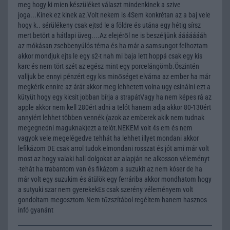
meg hogy ki mien készüléket választ mindenkinek a szive
joga...Kinek ez kinek az.Volt nekem is 4Sem konkrétan az a baj vele
hogy k.. sérülékeny csak ejtsd le a földre és utána egy hétig sírsz
mert betört a hátlapi üveg....Az elejéről ne is beszéljünk áááááááh
az mókásan zsebbenyúlós téma és ha már a samsungot felhoztam
akkor mondjuk ejts le egy s2-t nah mi baja lett hoppá csak egy kis
karc és nem tört szét az egész mint egy porcelángömb.Öszintén
valljuk be ennyi pénzért egy kis minőséget elvárna az ember ha már
megkérik ennire az árát akkor meg lehhetett volna ugy csinálni ezt a
kütyüt hogy egy kicsit jobban bírja a strapátVagy ha nem képes rá az
apple akkor nem kell 280ért adni a telót hanem adja akkor 80-130ért
annyiért lehhet többen vennék (azok az emberek akik nem tudnak
megegnedni maguknak)ezt a telót.NEKEM volt 4s em és nem
vagyok vele megelégedve tehhát ha lehhet illyet mondani akkor
lefikázom DE csak arrol tudok elmondani rosszat és jót ami már volt
most az hogy valaki hall dolgokat az alapján ne alkosson véleményt
-tehát ha trabantom van és fikázom a suzukit az nem kóser de ha
már volt egy suzukim és átülök egy ferráriba akkor mondhatom hogy
a sutyuki szar nem gyerekekEs csak szerény véleményem volt
gondoltam megosztom.Nem tűzszítábol regéltem hanem hasznos
infó gyanánt