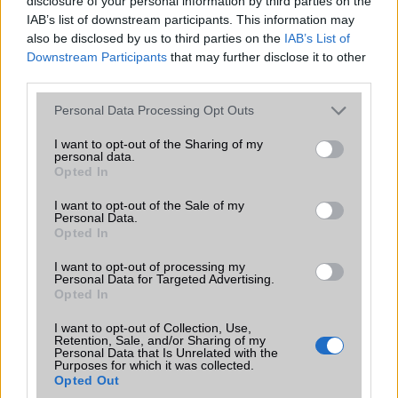
disclosure of your personal information by third parties on the
IAB’s list of downstream participants. This information may
miki75
also be disclosed by us to third parties on the
IAB’s List of
Downstream Participants
that may further disclose it to other
2011-10-12 11:47:38
third parties.
első. már nagyon várom
Please note that this website/app uses one or more Google
Personal Data Processing Opt Outs
services and may gather and store information including but
not limited to your visit or usage behaviour. You may click to
I want to opt-out of the Sharing of my
Petra
personal data.
grant or deny consent to Google and its third-party tags to
Opted In
use your data for below specified purposes in below Google
2011-10-18 12:55:23
consent section.
I want to opt-out of the Sale of my
Personal Data.
Mennyi lesz kb az Iphone 4S??
Opted In
I want to opt-out of processing my
Personal Data for Targeted Advertising.
Stifler
Opted In
2011-10-18 18:03:29
I want to opt-out of Collection, Use,
Retention, Sale, and/or Sharing of my
Ez egy nagy rakás! Steve Jobs bácsi haldoklott már, és azért dobták
Personal Data that Is Unrelated with the
Purposes for which it was collected.
ki ezt az S verziót, mert ebből a pénz elég lesz a temetésre, az 5ös
Opted Out
meg majd jövőre kijön talán...