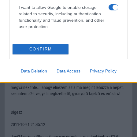
I want to allow Google to enable storage
misi777
related to security, including authentication
functionality and fraud prevention, and other
2011-10-20 18:20:59
user protection.
4s. a legjobb bocs kimaradt az s betú.
CONFIRM
Jani24
2011-10-21 15:22:17
Data Deletion
Data Access
Privacy Policy
Hát nem tudom nekem s2-m van és nincs az a pénz amiért
megválnék tőle... ahogy elnézem az alma megint lehúzza a népet.
szerintem s2-t vegyél megfizethető, gyönyörű kijelző és erős hw!
Digesz
2011-10-21 21:45:12
Jani24 nekem iPhone 4- em van és még is mindenkinek az S2-őt