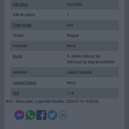
SIM típus
microSIM
SIM-ek száma
1
Flight mode
Van
Terület
Magyar
Funkciók
Nincs
Brand
S - lokális változat kis
eltéréssel az alap készüléktõl!
Védelem
olajálló burkolat
Limited Edition
Nincs
SAR
1,18
N/A = Nincs adat. Legutóbbi frissítés: 2026-07-13 19:00:00