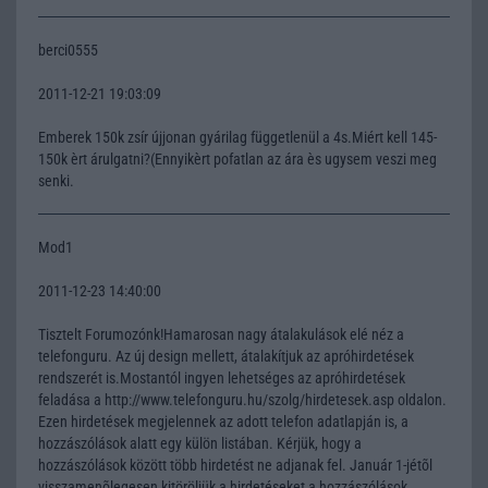
berci0555
2011-12-21 19:03:09
Emberek 150k zsír újjonan gyárilag függetlenül a 4s.Miért kell 145-
150k èrt árulgatni?(Ennyikèrt pofatlan az ára ès ugysem veszi meg
senki.
Mod1
2011-12-23 14:40:00
Tisztelt Forumozónk!Hamarosan nagy átalakulások elé néz a
telefonguru. Az új design mellett, átalakítjuk az apróhirdetések
rendszerét is.Mostantól ingyen lehetséges az apróhirdetések
feladása a http://www.telefonguru.hu/szolg/hirdetesek.asp oldalon.
Ezen hirdetések megjelennek az adott telefon adatlapján is, a
hozzászólások alatt egy külön listában. Kérjük, hogy a
hozzászólások között több hirdetést ne adjanak fel. Január 1-jétõl
visszamenõlegesen kitöröljük a hirdetéseket a hozzászólások