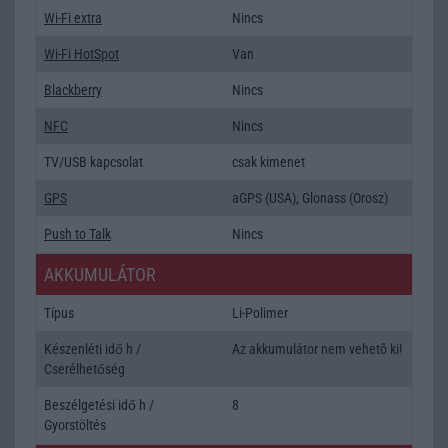
Wi-Fi extra
Nincs
Wi-Fi HotSpot
Van
Blackberry
Nincs
NFC
Nincs
TV/USB kapcsolat
csak kimenet
GPS
aGPS (USA), Glonass (Orosz)
Push to Talk
Nincs
AKKUMULÁTOR
Típus
Li-Polimer
Készenléti idő h /
Az akkumulátor nem vehetõ ki!
Cserélhetőség
Beszélgetési idő h /
8
Gyorstöltés