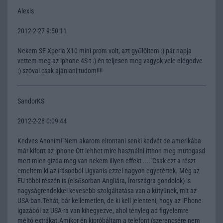
Alexis
2012-2-27 9:50:11
Nekem SE Xperia X10 mini prom volt, azt gyűlöltem :) pár napja
vettem meg az iphone 4S-t :) én teljesen meg vagyok vele elégedve
:) szóval csak ajánlani tudom!!!!
SandorKS
2012-2-28 0:09:44
Kedves Anonim!"Nem akarom elrontani senki kedvét de amerikába
már kiforrt az iphone Ott lehhet mire használni itthon meg mutogasd
mert mien gizda meg van nekem illyen effekt ...."Csak ezt a részt
emeltem ki az írásodból.Ugyanis ezzel nagyon egyetértek. Még az
EU többi részén is (elsősorban Angliára, Írországra gondolok) is
nagyságrendekkel kevesebb szolgáltatása van a kütyünek, mit az
USA-ban.Tehát, bár kellemetlen, de ki kell jelenteni, hogy az iPhone
igazából az USA-ra van kihegyezve, ahol tényleg ad figyelemre
méltó extrákat.Amikor én kipróbáltam a telefont (szerencsére nem