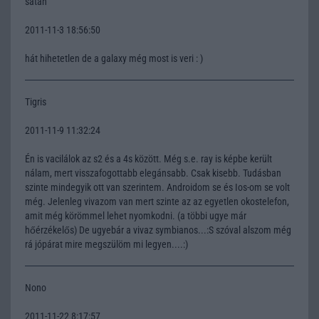
satan
2011-11-3 18:56:50
hát hihetetlen de a galaxy még most is veri : )
Tigris
2011-11-9 11:32:24
Én is vacilálok az s2 és a 4s között. Még s.e. ray is képbe került
nálam, mert visszafogottabb elegánsabb. Csak kisebb. Tudásban
szinte mindegyik ott van szerintem. Androidom se és Ios-om se volt
még. Jelenleg vivazom van mert szinte az az egyetlen okostelefon,
amit még körömmel lehet nyomkodni. (a többi ugye már
hőérzékelős) De ugyebár a vivaz symbianos...:S szóval alszom még
rá jópárat mire megszülöm mi legyen....:)
Nono
2011-11-22 8:17:57