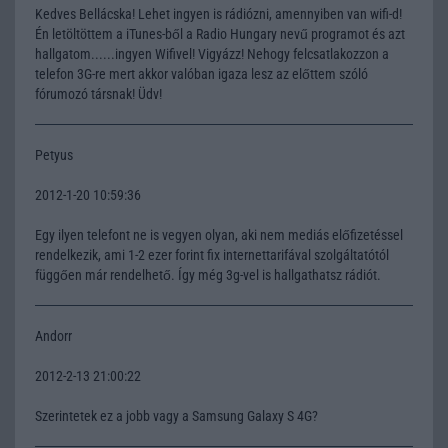
Kedves Bellácska! Lehet ingyen is rádiózni, amennyiben van wifi-d!
Én letöltöttem a iTunes-ből a Radio Hungary nevű programot és azt
hallgatom......ingyen Wifivel! Vigyázz! Nehogy felcsatlakozzon a
telefon 3G-re mert akkor valóban igaza lesz az előttem szóló
fórumozó társnak! Üdv!
Petyus
2012-1-20 10:59:36
Egy ilyen telefont ne is vegyen olyan, aki nem mediás előfizetéssel
rendelkezik, ami 1-2 ezer forint fix internettarifával szolgáltatótól
függően már rendelhető. Így még 3g-vel is hallgathatsz rádiót.
Andorr
2012-2-13 21:00:22
Szerintetek ez a jobb vagy a Samsung Galaxy S 4G?