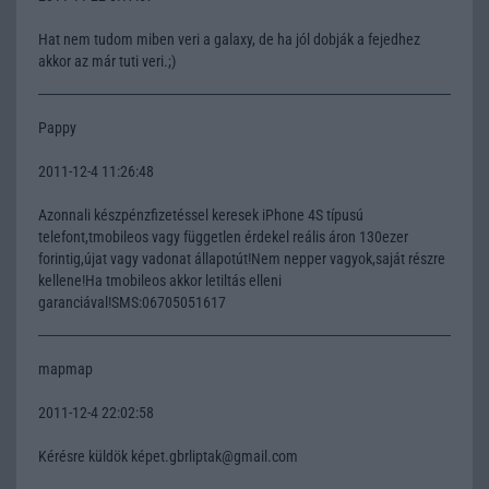
Hat nem tudom miben veri a galaxy, de ha jól dobják a fejedhez
akkor az már tuti veri.;)
Pappy
2011-12-4 11:26:48
Azonnali készpénzfizetéssel keresek iPhone 4S típusú
telefont,tmobileos vagy független érdekel reális áron 130ezer
forintig,újat vagy vadonat állapotút!Nem nepper vagyok,saját részre
kellene!Ha tmobileos akkor letiltás elleni
garanciával!SMS:06705051617
mapmap
2011-12-4 22:02:58
Kérésre küldök képet.gbrliptak@gmail.com