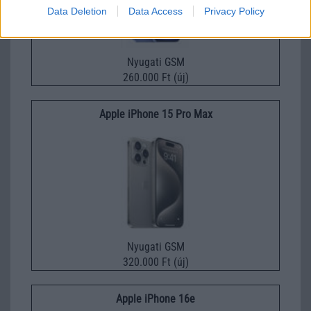
Data Deletion
Data Access
Privacy Policy
Nyugati GSM
260.000 Ft (új)
Apple iPhone 15 Pro Max
Nyugati GSM
320.000 Ft (új)
Apple iPhone 16e