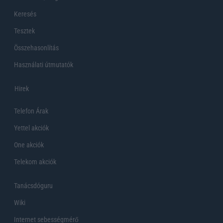
Keresés
Tesztek
Összehasonlítás
Használati útmutatók
Hirek
Telefon Árak
Yettel akciók
One akciók
Telekom akciók
Tanácsdóguru
Wiki
Internet sebességmérő