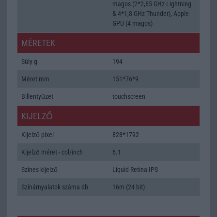
magos (2*2,65 GHz Lightning
& 4*1,8 GHz Thunder), Apple
GPU (4 magos)
MÉRETEK
Súly g
194
Méret mm
151*76*9
Billentyűzet
touchscreen
KIJELZŐ
Kijelző pixel
828*1792
Kijelző méret - col/inch
6.1
Színes kijelző
Liquid Retina IPS
Színárnyalatok száma db
16m (24 bit)