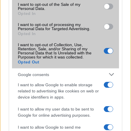
Office alkalmazások
de = Document viewer & editor
consent section.
I want to opt-out of the Sale of my
Personal Data.
Iránytũ
ecompass
Opted In
Extrák
DDP = Dolby Digital Plus
I want to opt-out of processing my
Personal Data for Targeted Advertising.
EGYÉB
Opted In
Vibra jelzés
Van
I want to opt-out of Collection, Use,
Retention, Sale, and/or Sharing of my
Personal Data that Is Unrelated with the
SIM típus
eSIM
Purposes for which it was collected.
Opted Out
SIM-ek száma
2
Google consents
Flight mode
Van
I want to allow Google to enable storage
Terület
Magyar
related to advertising like cookies on web or
Funkciók
karcolás álló üveg, olajálló
device identifiers in apps.
burkolat, 625 nits, Dolby Vision,
HDR10, True-tone, Wide color
I want to allow my user data to be sent to
gamut, 120 Hz érintés
Google for online advertising purposes.
érzékelés
I want to allow Google to send me
Brand
2019