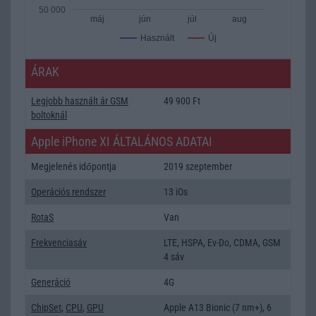
50 000
máj
jún
júl
aug
Új
Használt
ÁRAK
Legjobb használt ár GSM
49 900 Ft
boltoknál
Apple iPhone XI ÁLTALÁNOS ADATAI
Megjelenés időpontja
2019 szeptember
Operációs rendszer
13 iOs
RotaS
Van
Frekvenciasáv
LTE, HSPA, Ev-Do, CDMA, GSM
4 sáv
Generáció
4G
ChipSet
,
CPU
,
GPU
Apple A13 Bionic (7 nm+), 6