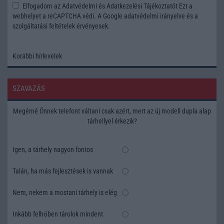
Elfogadom az
Adatvédelmi és Adatkezelési Tájékoztatót
Ezt a
webhelyet a reCAPTCHA védi. A Google
adatvédelmi irányelve
és a
szolgáltatási feltételek
érvényesek.
Korábbi hírlevelek
SZAVAZÁS
Megérné Önnek telefont váltani csak azért, mert az új modell dupla alap
tárhellyel érkezik?
Igen, a tárhely nagyon fontos
Talán, ha más fejlesztések is vannak
Nem, nekem a mostani tárhely is elég
Inkább felhőben tárolok mindent