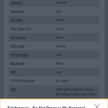
Infraport
Face ID
Bluetooth
v5,x
B/T extra
A2DP
Wi-Fi (alap)
g/b
v4 (n)
Wi-Fi Direct
Nincs
Wi-Fi extra
2 sávos
Wi-Fi HotSpot
Van
Blackberry
Nincs
NFC
Van
TV/USB kapcsolat
2,x Type-C
GPS
aGPS (USA), Glonass (Orosz),
BDS (Kína), Galileo (EU), QZSS
(Japán)
Push to Talk
Nincs