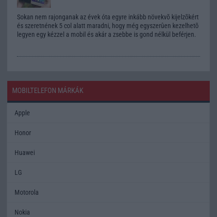
Sokan nem rajonganak az évek óta egyre inkább növekvõ kijelzõkért
és szeretnének 5 col alatt maradni, hogy még egyszerûen kezelhetõ
legyen egy kézzel a mobil és akár a zsebbe is gond nélkül beférjen.
MOBILTELEFON MÁRKÁK
Apple
Honor
Huawei
LG
Motorola
Nokia