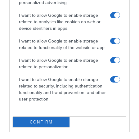
personalized advertising.
Védelem
IP68
I want to allow Google to enable storage
related to analytics like cookies on web or
Limited Edition
Nincs
device identifiers in apps.
SAR
1,18
I want to allow Google to enable storage
N/A = Nincs adat. Legutóbbi frissítés: 2026-07-13 19:00:00
related to functionality of the website or app.
I want to allow Google to enable storage
related to personalization.
I want to allow Google to enable storage
related to security, including authentication
functionality and fraud prevention, and other
Új és Használt GSM kiemelt ajánlatok
user protection.
Apple iPhone 16
CONFIRM