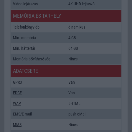
Video lejátszás
4K UHD lejátszó
MEMÓRIA ÉS TÁRHELY
Telefonkönyv db
dinamikus
Min. memória
4 GB
Min. háttértár
64 GB
Memória bővíthetőség
Nincs
ADATCSERE
GPRS
Van
EDGE
Van
WAP
5HTML
EMS
/E-mail
push eMail
MMS
Nincs