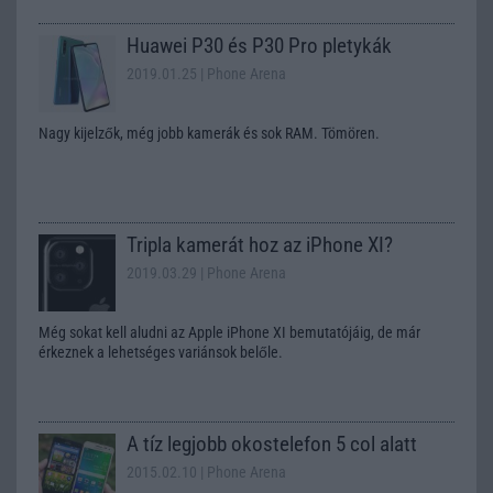
Huawei P30 és P30 Pro pletykák
2019.01.25
| Phone Arena
Nagy kijelzők, még jobb kamerák és sok RAM. Tömören.
Tripla kamerát hoz az iPhone XI?
2019.03.29
| Phone Arena
Még sokat kell aludni az Apple iPhone XI bemutatójáig, de már
érkeznek a lehetséges variánsok belőle.
A tíz legjobb okostelefon 5 col alatt
2015.02.10
| Phone Arena