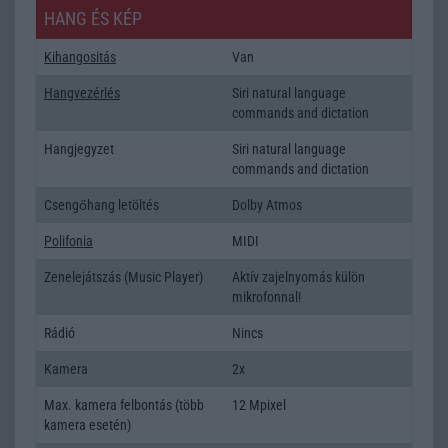
HANG ÉS KÉP
Kihangositás
Van
Hangvezérlés
Siri natural language
commands and dictation
Hangjegyzet
Siri natural language
commands and dictation
Csengőhang letöltés
Dolby Atmos
Polifonia
MIDI
Zenelejátszás (Music Player)
Aktív zajelnyomás külön
mikrofonnal!
Rádió
Nincs
Kamera
2x
Max. kamera felbontás (több
12 Mpixel
kamera esetén)