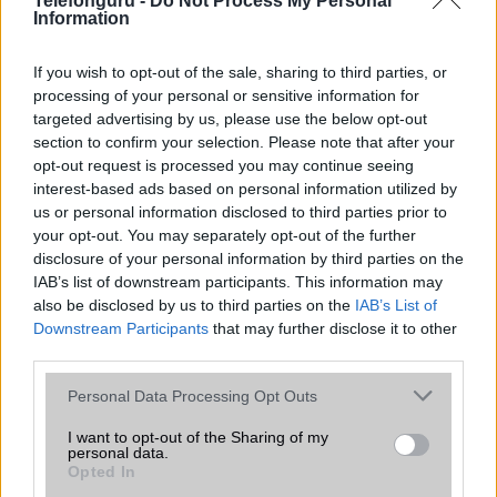
Telefonguru -
Do Not Process My Personal
Information
AKKUMULÁTOR
If you wish to opt-out of the sale, sharing to third parties, or
Típus
Li-Ion
processing of your personal or sensitive information for
targeted advertising by us, please use the below opt-out
Készenléti idő h /
Az akkumulátor nem vehetõ ki!
section to confirm your selection. Please note that after your
Cserélhetőség
opt-out request is processed you may continue seeing
Beszélgetési idő h /
Gyorstöltésre alkalmas
interest-based ads based on personal information utilized by
Gyorstöltés
us or personal information disclosed to third parties prior to
your opt-out. You may separately opt-out of the further
ALKALMAZÁSOK ÉS ÉRZÉKELŐK
disclosure of your personal information by third parties on the
IAB’s list of downstream participants. This information may
Java
Nincs
also be disclosed by us to third parties on the
IAB’s List of
Downstream Participants
that may further disclose it to other
Flash
/
Ujjlenyomat olvasó
Nincs
third parties.
SNS integráció
iCloud service
Please note that this website/app uses one or more Google
Personal Data Processing Opt Outs
services and may gather and store information including but
Organizer
iCloud service
not limited to your visit or usage behaviour. You may click to
I want to opt-out of the Sharing of my
personal data.
T9 szótár
alkalmazás független szótár
grant or deny consent to Google and its third-party tags to
Opted In
use your data for below specified purposes in below Google