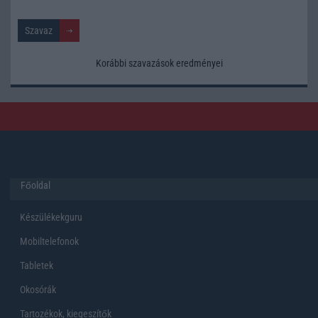
Korábbi szavazások eredményei
Főoldal
Készülékekguru
Mobiltelefonok
Tabletek
Okosórák
Tartozékok, kiegeszítők