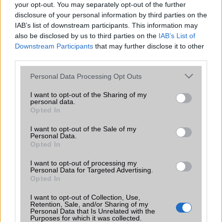
your opt-out. You may separately opt-out of the further
T9 szótár
alkalmazás független szótár
disclosure of your personal information by third parties on the
IAB’s list of downstream participants. This information may
Office alkalmazások
iDV = Document viewer (Word,
also be disclosed by us to third parties on the
IAB’s List of
Excel, PowerPoint, iBooks PDF
Downstream Participants
that may further disclose it to other
reader)
third parties.
Iránytũ
ecompass
Please note that this website/app uses one or more Google
Personal Data Processing Opt Outs
services and may gather and store information including but
Extrák
ultra széles hangrendszer
not limited to your visit or usage behaviour. You may click to
I want to opt-out of the Sharing of my
personal data.
grant or deny consent to Google and its third-party tags to
EGYÉB
Opted In
use your data for below specified purposes in below Google
Vibra jelzés
Van
consent section.
I want to opt-out of the Sale of my
Personal Data.
SIM típus
eSIM
Opted In
SIM-ek száma
2
I want to opt-out of processing my
Personal Data for Targeted Advertising.
Opted In
Flight mode
Van
Terület
Globális
I want to opt-out of Collection, Use,
Retention, Sale, and/or Sharing of my
Personal Data that Is Unrelated with the
Funkciók
Apple Pay (Visa, MasterCard,
Purposes for which it was collected.