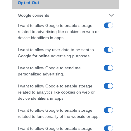
AMEX certified)
Opted Out
Brand
2023
Google consents
Védelem
IP68
I want to allow Google to enable storage
related to advertising like cookies on web or
Limited Edition
Nincs
device identifiers in apps.
SAR
1,12
I want to allow my user data to be sent to
N/A = Nincs adat. Legutóbbi frissítés: 2026-07-13 19:00:00
Google for online advertising purposes.
I want to allow Google to send me
personalized advertising.
I want to allow Google to enable storage
related to analytics like cookies on web or
device identifiers in apps.
Új és Használt GSM kiemelt ajánlatok
I want to allow Google to enable storage
Apple iPhone 15 Plus
related to functionality of the website or app.
I want to allow Google to enable storage