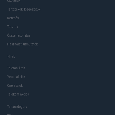
Okosórák
Tartozékok, kiegeszítők
Keresés
Tesztek
Összehasonlítás
Használati útmutatók
Hirek
Telefon Árak
Yettel akciók
One akciók
Telekom akciók
Tanácsdóguru