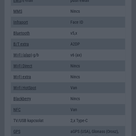
EMS
/E-mail
push eMail
MMS
Nincs
Infraport
Face ID
Bluetooth
v5,x
B/T extra
A2DP
Wi-Fi (alap)
g/b
v6 (ax)
Wi-Fi Direct
Nincs
Wi-Fi extra
Nincs
Wi-Fi HotSpot
Van
Blackberry
Nincs
NFC
Van
TV/USB kapcsolat
2,x Type-C
GPS
aGPS (USA), Glonass (Orosz),