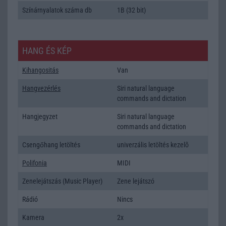
Színárnyalatok száma db
1B (32 bit)
HANG ÉS KÉP
Kihangositás
Van
Hangvezérlés
Siri natural language
commands and dictation
Hangjegyzet
Siri natural language
commands and dictation
Csengőhang letöltés
univerzális letöltés kezelõ
Polifonia
MIDI
Zenelejátszás (Music Player)
Zene lejátszó
Rádió
Nincs
Kamera
2x