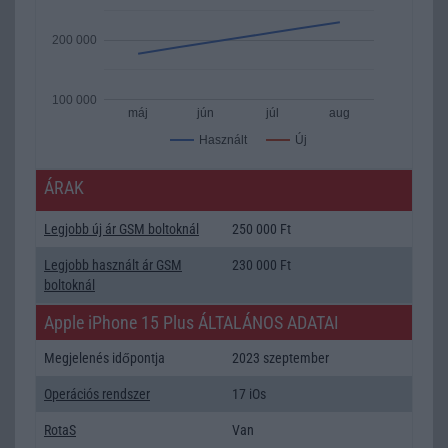
200 000
100 000
máj
jún
júl
aug
Új
Használt
ÁRAK
Legjobb új ár GSM boltoknál
250 000 Ft
Legjobb használt ár GSM
230 000 Ft
boltoknál
Apple iPhone 15 Plus ÁLTALÁNOS ADATAI
Megjelenés időpontja
2023 szeptember
Operációs rendszer
17 iOs
RotaS
Van