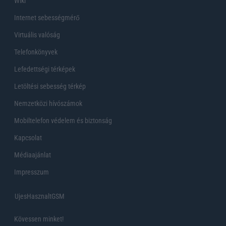
Wiki
Internet sebességmérő
Virtuális valóság
Telefonkönyvek
Lefedettségi térképek
Letöltési sebesség térkép
Nemzetközi hívószámok
Mobiltelefon védelem és biztonság
Kapcsolat
Médiaajánlat
Impresszum
UjesHasznaltGSM
Kövessen minket!