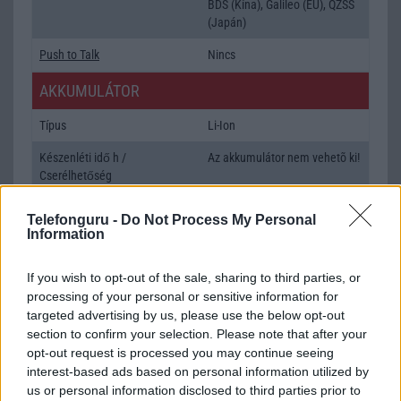
BDS (Kína), Galileo (EU), QZSS
(Japán)
Push to Talk
Nincs
AKKUMULÁTOR
Típus
Li-Ion
Készenléti idő h /
Az akkumulátor nem vehetõ ki!
Cserélhetőség
Beszélgetési idő h /
Gyorstöltésre alkalmas
Telefonguru -
Do Not Process My Personal
Gyorstöltés
Information
ALKALMAZÁSOK ÉS ÉRZÉKELŐK
If you wish to opt-out of the sale, sharing to third parties, or
Java
Nincs
processing of your personal or sensitive information for
targeted advertising by us, please use the below opt-out
Flash
/
Ujjlenyomat olvasó
Nincs
section to confirm your selection. Please note that after your
opt-out request is processed you may continue seeing
SNS integráció
iCloud service
interest-based ads based on personal information utilized by
us or personal information disclosed to third parties prior to
Organizer
iCloud service