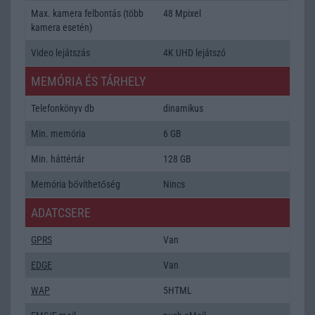
Max. kamera felbontás (több
48 Mpixel
kamera esetén)
Video lejátszás
4K UHD lejátszó
MEMÓRIA ÉS TÁRHELY
Telefonkönyv db
dinamikus
Min. memória
6 GB
Min. háttértár
128 GB
Memória bővíthetőség
Nincs
ADATCSERE
GPRS
Van
EDGE
Van
WAP
5HTML