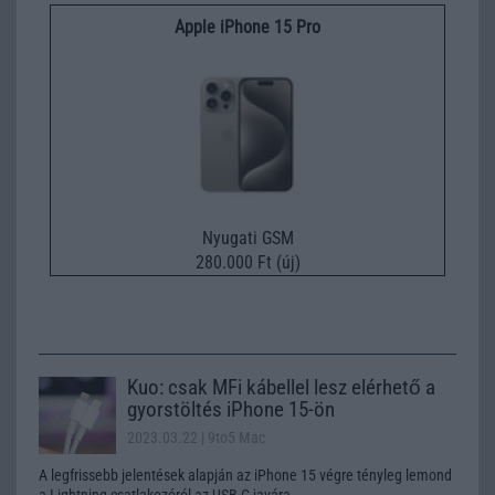
Apple iPhone 15 Pro
Nyugati GSM
280.000 Ft (új)
Kuo: csak MFi kábellel lesz elérhető a
gyorstöltés iPhone 15-ön
2023.03.22
| 9to5 Mac
A legfrissebb jelentések alapján az iPhone 15 végre tényleg lemond
a Lightning csatlakozóról az USB-C javára.