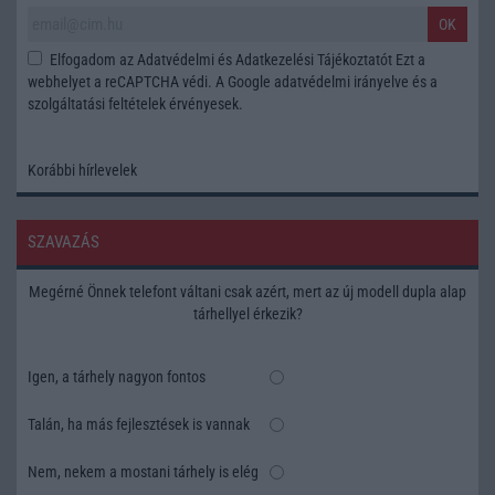
OK
Elfogadom az
Adatvédelmi és Adatkezelési Tájékoztatót
Ezt a
webhelyet a reCAPTCHA védi. A Google
adatvédelmi irányelve
és a
szolgáltatási feltételek
érvényesek.
Korábbi hírlevelek
SZAVAZÁS
Megérné Önnek telefont váltani csak azért, mert az új modell dupla alap
tárhellyel érkezik?
Igen, a tárhely nagyon fontos
Talán, ha más fejlesztések is vannak
Nem, nekem a mostani tárhely is elég