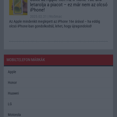
letarolja a piacot – ez már nem az olcsó
iPhone!
2025.02.21
| 9to5mac
Az Apple mindenkit meglepett az iPhone 16e árával – ha eddig
olcsó iPhone-ban gondolkodtál, lehet, hogy újragondolod!
MOBILTELEFON MÁRKÁK
Apple
Honor
Huawei
LG
Motorola