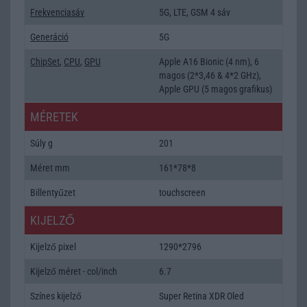
Frekvenciasáv
5G, LTE, GSM 4 sáv
Generáció
5G
ChipSet
,
CPU
,
GPU
Apple A16 Bionic (4 nm), 6
magos (2*3,46 & 4*2 GHz),
Apple GPU (5 magos grafikus)
MÉRETEK
Súly g
201
Méret mm
161*78*8
Billentyűzet
touchscreen
KIJELZŐ
Kijelző pixel
1290*2796
Kijelző méret - col/inch
6.7
Színes kijelző
Super Retina XDR Oled