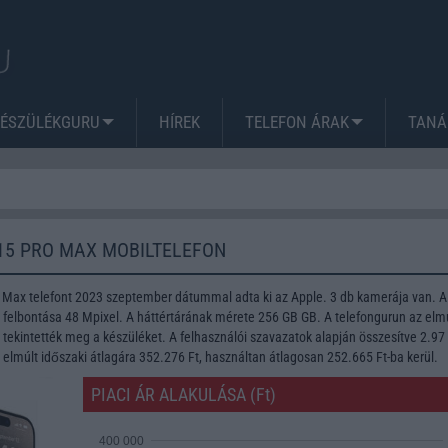
KÉSZÜLÉKGURU
HÍREK
TELEFON ÁRAK
TANÁ
15 PRO MAX MOBILTELEFON
 Max telefont 2023 szeptember dátummal adta ki az Apple. 3 db kamerája van. A
lbontása 48 Mpixel. A háttértárának mérete 256 GB GB. A telefongurun az elmú
tekintették meg a készüléket. A felhasználói szavazatok alapján összesítve 2.97
n elmúlt időszaki átlagára 352.276 Ft, használtan átlagosan 252.665 Ft-ba kerül.
PIACI ÁR ALAKULÁSA (Ft)
400 000