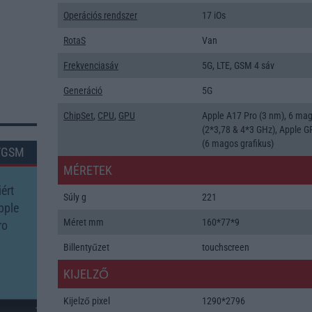
Operációs rendszer
17 iOs
RotaS
Van
Frekvenciasáv
5G, LTE, GSM 4 sáv
Generáció
5G
ChipSet
,
CPU
,
GPU
Apple A17 Pro (3 nm), 6 ma
(2*3,78 & 4*3 GHz), Apple 
(6 magos grafikus)
TGSM
MÉRETEK
ért
Súly g
221
pple
Méret mm
160*77*9
ro
Billentyűzet
touchscreen
KIJELZŐ
Kijelző pixel
1290*2796