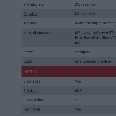
SNS integráció
iCloud service
Organizer
iCloud service
T9 szótár
alkalmazás független szótár
Office alkalmazások
iDV = Document viewer (Wor
Excel, PowerPoint, iBooks P
reader)
Iránytũ
ecompass
Extrák
ultra széles hangrendszer
EGYÉB
Vibra jelzés
Van
SIM típus
eSIM
SIM-ek száma
2
Flight mode
Van