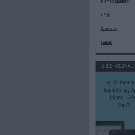
Kiemelt ajánlatok
Hírek
Szavazás
Linkek
ÚJÉSHASZNÁL
Hol és mennyi
kapható egy A
iPhone 15 P
Max?