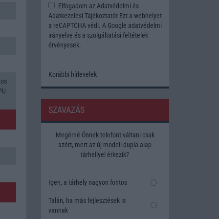
Elfogadom az
Adatvédelmi és
Adatkezelési Tájékoztatót
Ezt a webhelyet
a reCAPTCHA védi. A Google
adatvédelmi
irányelve
és a
szolgáltatási feltételek
érvényesek.
Korábbi hírlevelek
gos
GPU
SZAVAZÁS
Megérné Önnek telefont váltani csak
azért, mert az új modell dupla alap
tárhellyel érkezik?
Igen, a tárhely nagyon fontos
Talán, ha más fejlesztések is
vannak