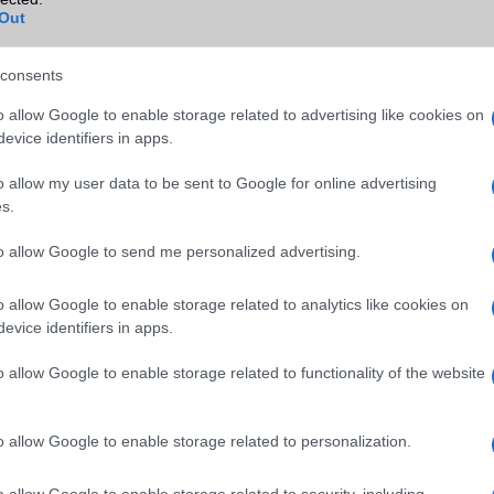
Out
WAP
5HTML
EMS
/E-mail
push eMail
consents
MMS
Nincs
o allow Google to enable storage related to advertising like cookies on
evice identifiers in apps.
Infraport
Face ID
o allow my user data to be sent to Google for online advertising
Bluetooth
v5,x
s.
B/T extra
A2DP
to allow Google to send me personalized advertising.
Wi-Fi (alap)
g/b
v6e (ae)
o allow Google to enable storage related to analytics like cookies on
Wi-Fi Direct
Nincs
evice identifiers in apps.
Wi-Fi extra
3 sávos
o allow Google to enable storage related to functionality of the website
Wi-Fi HotSpot
Van
Blackberry
Nincs
o allow Google to enable storage related to personalization.
NFC
Van
o allow Google to enable storage related to security, including