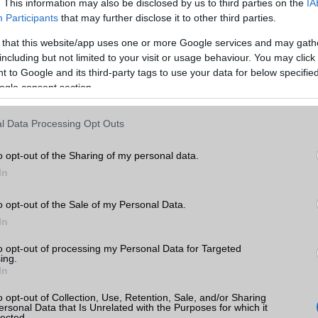
. This information may also be disclosed by us to third parties on the
IA
Rádió
Nincs
Participants
that may further disclose it to other third parties.
Kamera
3x
 that this website/app uses one or more Google services and may gath
including but not limited to your visit or usage behaviour. You may click 
 15
Max. kamera felbontás (több
48 Mpixel
 to Google and its third-party tags to use your data for below specifi
kamera esetén)
ogle consent section.
k
Video lejátszás
4K UHD lejátszó
l Data Processing Opt Outs
tás
MEMÓRIA ÉS TÁRHELY
kkal
o opt-out of the Sharing of my personal data.
Telefonkönyv db
dinamikus
 15
In
Min. memória
8 GB
o opt-out of the Sale of my Personal Data.
Min. háttértár
256 GB
In
Memória bővíthetőség
Nincs
to opt-out of processing my Personal Data for Targeted
e
ing.
ADATCSERE
In
ok
GPRS
Van
o opt-out of Collection, Use, Retention, Sale, and/or Sharing
ersonal Data that Is Unrelated with the Purposes for which it
EDGE
Van
lected.