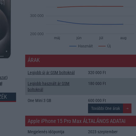
300 000
200 000
máj
jún
júl
aug
Új
Használt
ÁRAK
Legjobb új ár GSM boltoknál
320 000 Ft
azat
)
s!
Legjobb használt ár GSM
180 000 Ft
boltoknál
ZÉK
One Mini 3 GB
600 000 Ft
Apple iPhone 15 Pro Max ÁLTALÁNOS ADATAI
Megjelenés időpontja
2023 szeptember