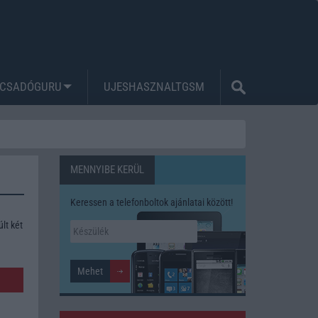
CSADÓGURU
UJESHASZNALTGSM
MENNYIBE KERÜL
Keressen a telefonboltok ajánlatai között!
lt két