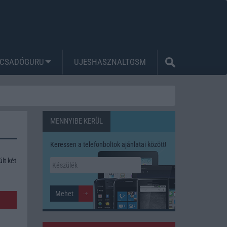
CSADÓGURU
UJESHASZNALTGSM
MENNYIBE KERÜL
Keressen a telefonboltok ajánlatai között!
lt két