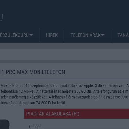
KÉSZÜLÉKGURU
HÍREK
TELEFON ÁRAK
TANÁ
11 PRO MAX MOBILTELEFON
 Max telefont 2019 szeptember dátummal adta ki az Apple. 3 db kamerája van. A
lbontása 12 Mpixel. A háttértárának mérete 256 GB GB. A telefongurun az elmú
tekintették meg a készüléket. A felhasználói szavazatok alapján összesítve 7.56
n használtan átlagosan 74.500 Ft-ba kerül.
PIACI ÁR ALAKULÁSA (Ft)
100 000