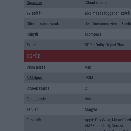
Organizer
iCloud service
T9 szótár
alkalmazás független szótár
Office alkalmazások
de = Document viewer & edit
Iránytũ
ecompass
Extrák
DDP = Dolby Digital Plus
EGYÉB
Vibra jelzés
Van
SIM típus
eSIM
SIM-ek száma
2
Flight mode
Van
Terület
Magyar
Funkciók
Apple Pay (Visa, MasterCard
AMEX certified), Ceruza