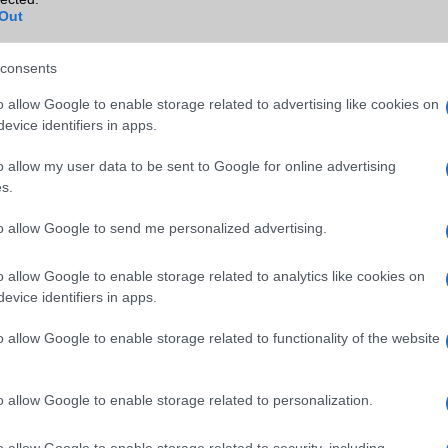
Out
EMS
/E-mail
push eMail
MMS
Nincs
consents
Infraport
Face ID
o allow Google to enable storage related to advertising like cookies on
evice identifiers in apps.
Bluetooth
v5,x
o allow my user data to be sent to Google for online advertising
B/T extra
A2DP
s.
Wi-Fi (alap)
g/b
v6 (ax)
to allow Google to send me personalized advertising.
Wi-Fi Direct
Nincs
Wi-Fi extra
Nincs
o allow Google to enable storage related to analytics like cookies on
evice identifiers in apps.
Wi-Fi HotSpot
Van
o allow Google to enable storage related to functionality of the website
Blackberry
Nincs
NFC
Van
o allow Google to enable storage related to personalization.
TV/USB kapcsolat
2,x Type-C
o allow Google to enable storage related to security, including