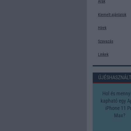
Árak
Kiemelt ajánlatok
Hírek
Szavazás
Linkek
ÚJÉSHASZNÁL
Hol és mennyi
kapható egy A
iPhone 11 P
Max?