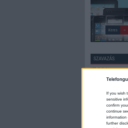
SZAVAZÁS
Külső: 7.46
Telefongu
Tudás: 7.70
If you wish 
Minőség: 7.52
sensitive in
confirm you
continue se
Értékelés: 7.56 | Szavazato
information 
further disc
Szavazzon Ön is!