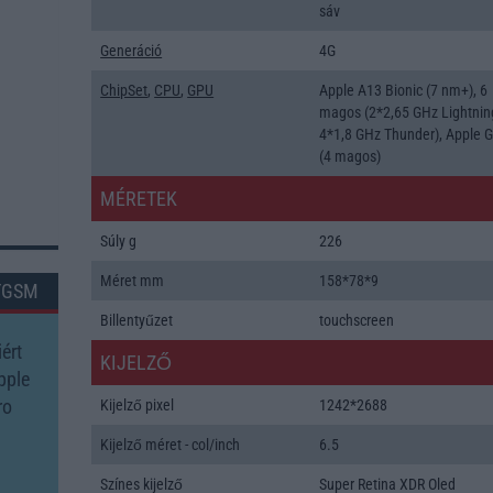
sáv
Generáció
4G
ChipSet
,
CPU
,
GPU
Apple A13 Bionic (7 nm+), 6
magos (2*2,65 GHz Lightnin
4*1,8 GHz Thunder), Apple 
(4 magos)
MÉRETEK
Súly g
226
Méret mm
158*78*9
TGSM
Billentyűzet
touchscreen
ért
KIJELZŐ
pple
ro
Kijelző pixel
1242*2688
Kijelző méret - col/inch
6.5
Színes kijelző
Super Retina XDR Oled