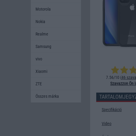
Motorola
Nokia
Realme
Samsung
vivo
Xiaomi
7.56/10 (
46 szava
Szavazzon Ön i
ZTE
TARTALOMJEGY
Összes márka
Specifikáció
Video