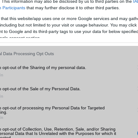
. This information may also be disclosed by us to third parties on the
IA
Kamera
3x
Participants
that may further disclose it to other third parties.
Max. kamera felbontás (több
12 Mpixel
 that this website/app uses one or more Google services and may gath
kamera esetén)
including but not limited to your visit or usage behaviour. You may click 
Video lejátszás
4K UHD lejátszó
 to Google and its third-party tags to use your data for below specifi
ogle consent section.
 11
MEMÓRIA ÉS TÁRHELY
l Data Processing Opt Outs
k
Telefonkönyv db
dinamikus
Min. memória
4 GB
o opt-out of the Sharing of my personal data.
tás
kkal
In
Min. háttértár
256 GB
 11
Memória bővíthetőség
Nincs
o opt-out of the Sale of my Personal Data.
In
ADATCSERE
to opt-out of processing my Personal Data for Targeted
GPRS
Van
ing.
In
EDGE
Van
e
o opt-out of Collection, Use, Retention, Sale, and/or Sharing
ok
ersonal Data that Is Unrelated with the Purposes for which it
WAP
5HTML
lected.