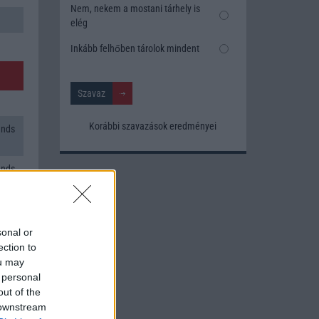
Nem, nekem a mostani tárhely is
elég
Inkább felhőben tárolok mindent
Korábbi szavazások eredményei
ands
ands
sonal or
ection to
ou may
 personal
out of the
 downstream