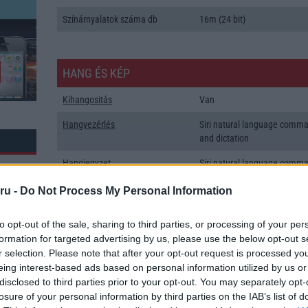
Színárnyalatok száma db
16m (24 bit)
HANG ÉS KÉP
Kihangositás
Van
Hangvezérlés
Siri natural language comm
and dictation
Hangjegyzet
Siri natural language comm
and dictation
ru -
Do Not Process My Personal Information
Csengőhang letöltés
Dolby Atmos
to opt-out of the sale, sharing to third parties, or processing of your per
Polifonia
MIDI
formation for targeted advertising by us, please use the below opt-out s
Zenelejátszás (Music Player)
Aktív zajelnyomás külön
r selection. Please note that after your opt-out request is processed y
mikrofonnal!
eing interest-based ads based on personal information utilized by us or
k: 46
disclosed to third parties prior to your opt-out. You may separately opt-
Rádió
Nincs
losure of your personal information by third parties on the IAB’s list of