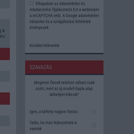
Elfogadom az
Adatvédelmi és
Adatkezelési Tájékoztatót
Ezt a webhelyet
a reCAPTCHA védi. A Google
adatvédelmi
irányelve
és a
szolgáltatási feltételek
érvényesek.
g &
GPU
Korábbi hírlevelek
SZAVAZÁS
Megérné Önnek telefont váltani csak
azért, mert az új modell dupla alap
tárhellyel érkezik?
Igen, a tárhely nagyon fontos
Talán, ha más fejlesztések is
vannak