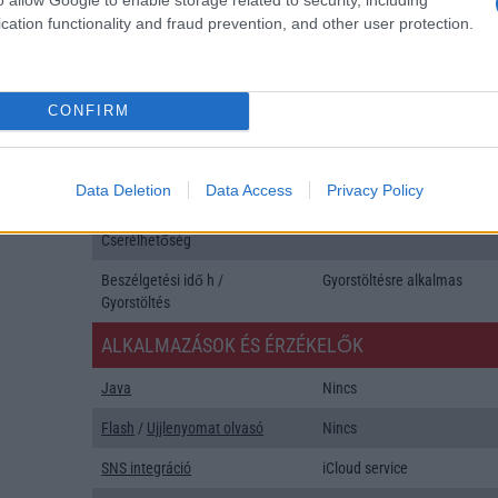
GPS
aGPS (USA), Glonass (Orosz)
cation functionality and fraud prevention, and other user protection.
BDS (Kína), Galileo (EU), QZ
(Japán)
Push to Talk
Nincs
CONFIRM
AKKUMULÁTOR
Típus
Li-Ion
Data Deletion
Data Access
Privacy Policy
Készenléti idő h /
Az akkumulátor nem vehetõ 
Cserélhetőség
Beszélgetési idő h /
Gyorstöltésre alkalmas
Gyorstöltés
ALKALMAZÁSOK ÉS ÉRZÉKELŐK
Java
Nincs
Flash
/
Ujjlenyomat olvasó
Nincs
SNS integráció
iCloud service