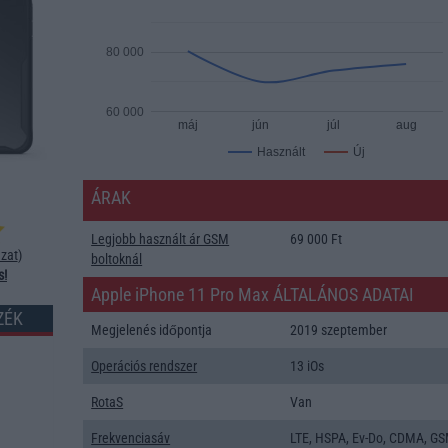
80 000
60 000
máj
jún
júl
aug
Új
Használt
ÁRAK
Legjobb használt ár GSM
69 000 Ft
zat
)
boltoknál
s!
Apple iPhone 11 Pro Max ÁLTALÁNOS ADATAI
ZÉK
Megjelenés időpontja
2019 szeptember
Operációs rendszer
13 iOs
RotaS
Van
Frekvenciasáv
LTE, HSPA, Ev-Do, CDMA, GS