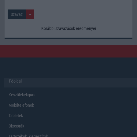
Korábbi szavazások eredményei
Főoldal
Készülékekguru
Mobiltelefonok
Tabletek
Okosórák
Tartozékok, kiegeszítők