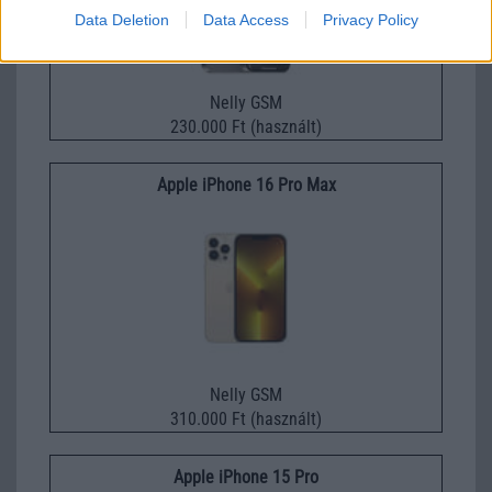
Data Deletion
Data Access
Privacy Policy
Nelly GSM
230.000 Ft (használt)
Apple iPhone 16 Pro Max
Nelly GSM
310.000 Ft (használt)
Apple iPhone 15 Pro