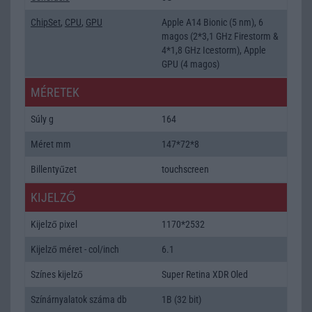
ChipSet
,
CPU
,
GPU
Apple A14 Bionic (5 nm), 6
magos (2*3,1 GHz Firestorm &
4*1,8 GHz Icestorm), Apple
GPU (4 magos)
MÉRETEK
Súly g
164
Méret mm
147*72*8
Billentyűzet
touchscreen
KIJELZŐ
Kijelző pixel
1170*2532
Kijelző méret - col/inch
6.1
Színes kijelző
Super Retina XDR Oled
Színárnyalatok száma db
1B (32 bit)