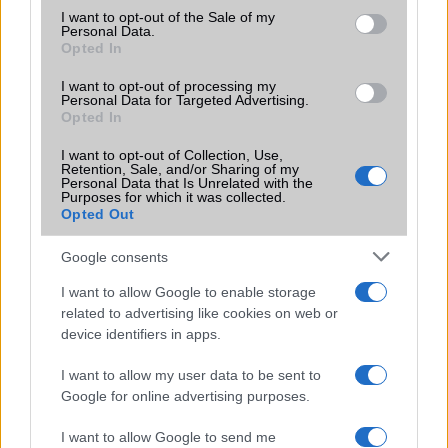
consent section.
I want to opt-out of the Sale of my
Office alkalmazások
alap szolgáltatás
Personal Data.
Opted In
Iránytũ
ecompass
I want to opt-out of processing my
Extrák
Nincs
Personal Data for Targeted Advertising.
Opted In
EGYÉB
I want to opt-out of Collection, Use,
Retention, Sale, and/or Sharing of my
Vibra jelzés
alap szolgáltatás
Personal Data that Is Unrelated with the
Purposes for which it was collected.
SIM típus
eSIM
Opted Out
SIM-ek száma
2
Google consents
Flight mode
Van
I want to allow Google to enable storage
related to advertising like cookies on web or
Terület
Globális
device identifiers in apps.
Funkciók
karcolás álló üveg, olajálló
I want to allow my user data to be sent to
burkolat, Dolby Vision, Wide
color gamut, True-tone, Qi fast
Google for online advertising purposes.
wireless charging
I want to allow Google to send me