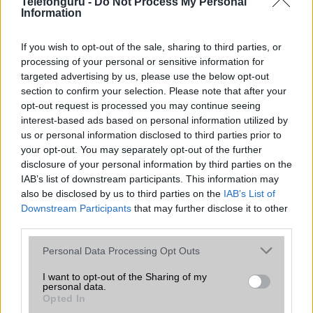
Telefonguru -
Do Not Process My Personal
Information
Push to Talk
Nincs
AKKUMULÁTOR
If you wish to opt-out of the sale, sharing to third parties, or
processing of your personal or sensitive information for
Típus
Li-Ion
targeted advertising by us, please use the below opt-out
section to confirm your selection. Please note that after your
Készenléti idő h /
Az akkumulátor nem vehetõ ki!
opt-out request is processed you may continue seeing
Cserélhetőség
interest-based ads based on personal information utilized by
us or personal information disclosed to third parties prior to
Beszélgetési idő h /
Gyorstöltésre alkalmas
Gyorstöltés
your opt-out. You may separately opt-out of the further
disclosure of your personal information by third parties on the
ALKALMAZÁSOK ÉS ÉRZÉKELŐK
IAB’s list of downstream participants. This information may
also be disclosed by us to third parties on the
IAB’s List of
Java
Nincs
Downstream Participants
that may further disclose it to other
third parties.
Flash
/
Ujjlenyomat olvasó
Nincs
Please note that this website/app uses one or more Google
Personal Data Processing Opt Outs
SNS integráció
iCloud service
services and may gather and store information including but
not limited to your visit or usage behaviour. You may click to
I want to opt-out of the Sharing of my
Organizer
iCloud service
personal data.
grant or deny consent to Google and its third-party tags to
Opted In
T9 szótár
alkalmazás független szótár
use your data for below specified purposes in below Google