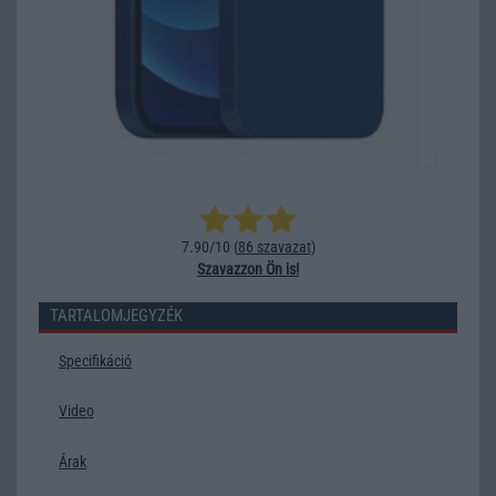
7.90/10 (
86 szavazat
)
Szavazzon Ön is!
TARTALOMJEGYZÉK
Specifikáció
Video
Árak