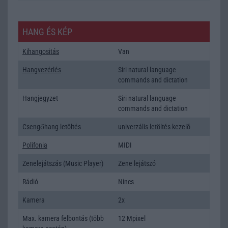
HANG ÉS KÉP
Kihangositás
Van
Hangvezérlés
Siri natural language
commands and dictation
Hangjegyzet
Siri natural language
commands and dictation
Csengőhang letöltés
univerzális letöltés kezelõ
Polifonia
MIDI
Zenelejátszás (Music Player)
Zene lejátszó
Rádió
Nincs
Kamera
2x
Max. kamera felbontás (több
12 Mpixel