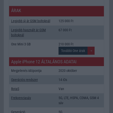
ÁRAK
Legjobb új ár GSM boltoknál
125 000 Ft
Legjobb használt ár GSM
67 000 Ft
boltoknál
One Mini 3 GB
210 000 Ft
Apple iPhone 12 ÁLTALÁNOS ADATAI
Megjelenés időpontja
2020 október
Operációs rendszer
14 iOs
RotaS
Van
Frekvenciasáv
5G, LTE, HSPA, CDMA, GSM 4
sáv
Generáció
5G