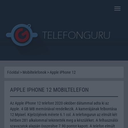
Toggle
naviga
Főoldal
>
Mobiltelefonok
>
Apple iPhone 12
APPLE IPHONE 12 MOBILTELEFON
Az Apple iPhone 12 telefont 2020 október dátummal adta ki az
Apple. 4 GB MB memóriával rendelkezik. A kamerájának felbontása
12 Mpixel. Kijelzőjének mérete 6.1 col. A telefongurun az elmúlt két
hétben 281 alkalommal tekintették meg a készüléket. A felhasználói
szavazatok alapján összesítve 7.90 pontot kapott. A telefon elmúlt