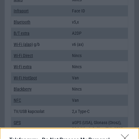
Infraport
Face ID
Bluetooth
v5,x
B/T extra
A2DP
Wi-Fi (alap)
g/b
v6 (ax)
Wi-Fi Direct
Nincs
Wi-Fi extra
Nincs
Wi-Fi HotSpot
Van
Blackberry
Nincs
NFC
Van
TV/USB kapcsolat
2,x Type-C
GPS
aGPS (USA), Glonass (Orosz),
BDS (Kína), Galileo (EU), QZSS
(Japán)