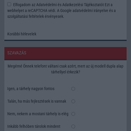
Elfogadom az
Adatvédelmi és Adatkezelési Tájékoztatót
Ezt a
webhelyet a reCAPTCHA védi. A Google
adatvédelmi irányelve
és a
szolgáltatási feltételek
érvényesek.
Korábbi hírlevelek
SZAVAZÁS
Megérné Önnek telefont váltani csak azért, mert az új modell dupla alap
tárhellyel érkezik?
Igen, a tárhely nagyon fontos
Talán, ha más fejlesztések is vannak
Nem, nekem a mostani tárhely is elég
Inkább felhőben tárolok mindent