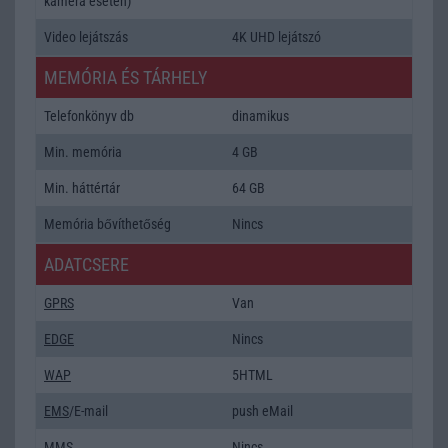
kamera esetén)
Video lejátszás
4K UHD lejátszó
MEMÓRIA ÉS TÁRHELY
Telefonkönyv db
dinamikus
Min. memória
4 GB
Min. háttértár
64 GB
Memória bővíthetőség
Nincs
ADATCSERE
GPRS
Van
EDGE
Nincs
WAP
5HTML
EMS
/E-mail
push eMail
MMS
Nincs