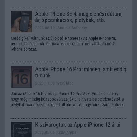
Apple iPhone SE 4: megjelenési dátum,
ár, specifikációk, pletykák, stb.
2023.08.10
| Android Authority
Meddig kell várnunk az új olcsó iPhone-ra? Az Apple iPhone SE
termékcsaládja már régóta a legolcsóbban megvásárolható új
iPhone sorozat.
Apple iPhone 16 Pro: minden, amit eddig
tudunk
2023.11.30
| 9to5 Mac
Jön az iPhone 16 Pro és az iPhone 16 Pro Max. Annak ellenére,
hogy még mindig hónapok választják el a hivatalos bejelentéstől, a
pletykák már elkezdtek képet alkotni arról, hogy mire számíthatunk.
Kiszivárogtak az Apple iPhone 12 árai
2020.05.05
| GSM Arena