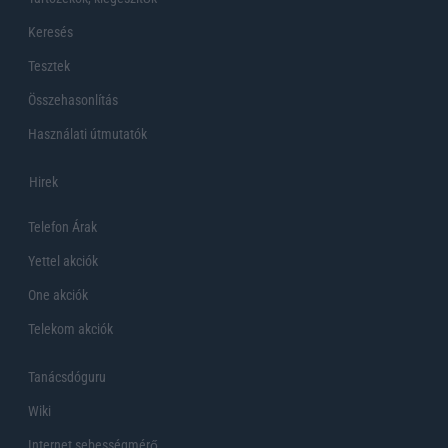
Keresés
Tesztek
Összehasonlítás
Használati útmutatók
Hirek
Telefon Árak
Yettel akciók
One akciók
Telekom akciók
Tanácsdóguru
Wiki
Internet sebességmérő