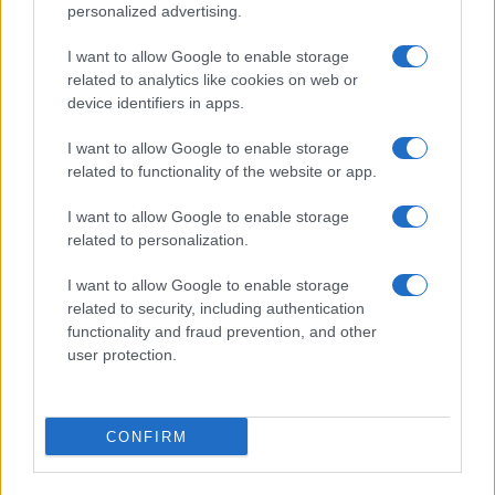
Brand
2020
personalized advertising.
Védelem
IP68
I want to allow Google to enable storage
related to analytics like cookies on web or
Limited Edition
Nincs
device identifiers in apps.
SAR
1,02
I want to allow Google to enable storage
N/A = Nincs adat. Legutóbbi frissítés: 2026-07-13 19:00:00
related to functionality of the website or app.
I want to allow Google to enable storage
related to personalization.
I want to allow Google to enable storage
related to security, including authentication
functionality and fraud prevention, and other
Új és Használt GSM kiemelt ajánlatok
user protection.
Apple iPhone 15 Pro Max
CONFIRM