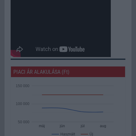
PIACI ÁR ALAKULÁSA (Ft)
150 000
100 000
50 000
máj
jún
júl
aug
Új
Használt