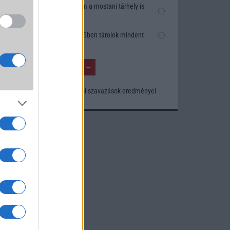
Nem, nekem a mostani tárhely is
elég
Inkább felhőben tárolok mindent
Korábbi szavazások eredményei
ny