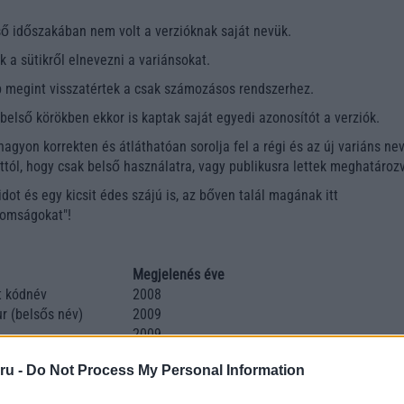
ső időszakában nem volt a verzióknak saját nevük.
 a sütikről elnevezni a variánsokat.
 megint visszatértek a csak számozásos rendszerhez.
belső körökben ekkor is kaptak saját egyedi azonosítót a verziók.
nagyon korrekten és átláthatóan sorolja fel a régi és az új variáns ne
ttól, hogy csak belső használatra, vagy publikusra lettek meghatározv
idot és egy kicsit édes szájú is, az bőven talál magának itt
nomságokat"!
Megjelenés éve
t kódnév
2008
ur (belsős név)
2009
2009
2009
ru -
Do Not Process My Personal Information
2009
2010