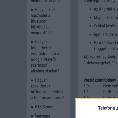
memóriakártyára?
A lényege az, hogy
az Android el
Hogyan kell
használni a
Majd elkezdték
Bluetooth
Sokkal később
fájlküldést,
megosztást?
Igen ám, de a 
Hogyan
Ez a táblázat 
telepíthetek
(függetlenül a
Androidra nem a
Aki szereti az Andro
Google Playről
érdekességeket, "fi
származó
alkalmazásokat?
Hogyan
Verziószám
Kódnév
készíthetek
1.0
Nem vol
biztonsági mentést
1.1
Petit Fo
a telefon adatairól?
1.5
Cupcake
1.6
Donut
HTS Sense
Telefongu
2.0, 2.1
Éclair
2.2
Froyo
Samsung