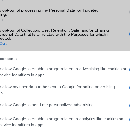
to opt-out of processing my Personal Data for Targeted
ing.
In
android
kumulátor
apple
aksi
bluetooth
dropbox
chipset
o opt-out of Collection, Use, Retention, Sale, and/or Sharing
eszett telefon
folyadékkristályos technológia
főzött rom
google
ersonal Data that Is Unrelated with the Purposes for which it
lected.
iphone
ios
Out
gps
itunes
 glass
gyorsan merülő akkumulátor
hibrid
elület
kijelző
külső memória
Litium
kijelző méret
lte
memória
metál
consents
microsoft
mobiltelefon
okostelefon
mobilinternet
navigáció
nikkel
o allow Google to enable storage related to advertising like cookies on
r
telefon zárolása
processzor
rom
root
sim
szinkronizálás
teljesítmé
evice identifiers in apps.
wifi
windows phone
windows mobile
o allow my user data to be sent to Google for online advertising
s.
to allow Google to send me personalized advertising.
o allow Google to enable storage related to analytics like cookies on
evice identifiers in apps.