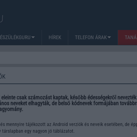
KÉSZÜLÉKGURU
HÍREK
TELEFON ÁRAK
TANÁ
ÓK
k eleinte csak számozást kaptak, később édességekről nevezték 
vános neveket elhagyták, de belső kódnevek formájában továbbr
hagyomány.
és mennyire tájékozott az Android verziók és neveik esetében, de ép
 társlapban egy nagyon jó táblázatot.