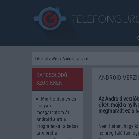
Főoldal
>
Wiki
>
Android verziók
KAPCSOLÓDÓ
ANDROID VERZI
SZÓCIKKEK
Az Android verzió
Miért érdemes és
őket, majd a nyil
hogyan
megmaradt ez a 
mozgathatom át
Android alatt a
programokat a belső
Nem tudom, hogy ki 
tárolóról a
nemrég találtam egy