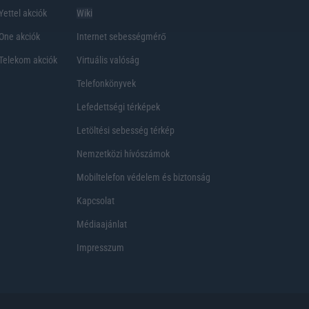
Yettel akciók
Wiki
One akciók
Internet sebességmérő
Telekom akciók
Virtuális valóság
Telefonkönyvek
Lefedettségi térképek
Letöltési sebesség térkép
Nemzetközi hívószámok
Mobiltelefon védelem és biztonság
Kapcsolat
Médiaajánlat
Impresszum