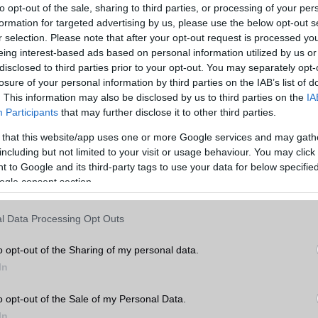
read
2010
to opt-out of the sale, sharing to third parties, or processing of your per
omb
2011
formation for targeted advertising by us, please use the below opt-out s
r selection. Please note that after your opt-out request is processed y
am Sandwich
2011
eing interest-based ads based on personal information utilized by us or
an
2012
disclosed to third parties prior to your opt-out. You may separately opt-
2013
losure of your personal information by third parties on the IAB’s list of
2014
. This information may also be disclosed by us to third parties on the
IA
llow
2015
Participants
that may further disclose it to other third parties.
2016
2017
 that this website/app uses one or more Google services and may gath
2018
including but not limited to your visit or usage behaviour. You may click 
art (belsős név)
2019
 to Google and its third-party tags to use your data for below specifi
et Cake (belsős név)
2020
ogle consent section.
ne (belsős név)
2021
 (belsős név)
2022
l Data Processing Opt Outs
own Cake (belsős név)
2023
Ice Cream (belsős név)
2024
o opt-out of the Sharing of my personal data.
(belsős név)
2025
In
dorKS, akinek nagyon köszönjük a munkáját.
o opt-out of the Sale of my Personal Data.
In