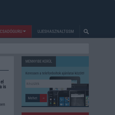
CSADÓGURU
UJESHASZNALTGSM
MENNYIBE KERÜL
Keressen a telefonboltok ajánlatai között!
el
a is
pen