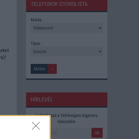
TELEFONOK GYORSLISTA
Márka :
Tipus :
veket
a)!
HÍRLEVÉL
Feliratkozás a Telefonguru ingyenes
hírlevelére
OK