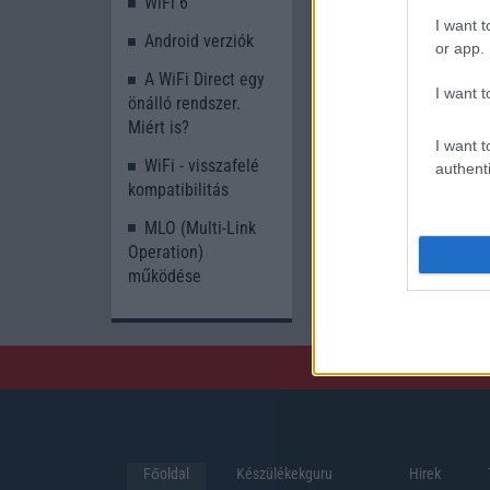
WiFi 6
I want t
Android verziók
or app.
A WiFi Direct egy
I want t
önálló rendszer.
Miért is?
I want t
WiFi - visszafelé
authenti
kompatibilitás
MLO (Multi-Link
Operation)
működése
Főoldal
Készülékekguru
Hirek