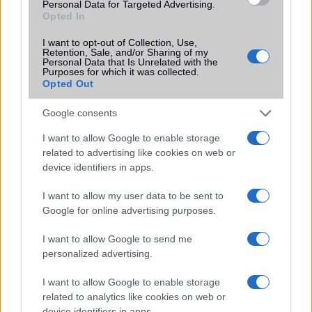
Personal Data for Targeted Advertising.
Opted In
I want to opt-out of Collection, Use,
Retention, Sale, and/or Sharing of my
Personal Data that Is Unrelated with the
Purposes for which it was collected.
Opted Out
HÍRLEVÉL
Google consents
I want to allow Google to enable storage
Feliratkozás a Telefonguru ingyenes hírlevelére
related to advertising like cookies on web or
device identifiers in apps.
OK
Elfogadom az
Adatvédelmi és Adatkezelési Tájékoztatót
Ezt a
I want to allow my user data to be sent to
webhelyet a reCAPTCHA védi. A Google
adatvédelmi irányelve
és a
Google for online advertising purposes.
szolgáltatási feltételek
érvényesek.
I want to allow Google to send me
personalized advertising.
Korábbi hírlevelek
I want to allow Google to enable storage
related to analytics like cookies on web or
SZAVAZÁS
device identifiers in apps.