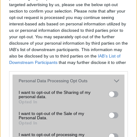
targeted advertising by us, please use the below opt-out
MLO (Multi-Link Operation) működése
section to confirm your selection. Please note that after your
opt-out request is processed you may continue seeing
interest-based ads based on personal information utilized by
us or personal information disclosed to third parties prior to
Mennyibe kerül
your opt-out. You may separately opt-out of the further
disclosure of your personal information by third parties on the
Keressen a telefonboltok ajánlatai között!
IAB’s list of downstream participants. This information may
also be disclosed by us to third parties on the
IAB’s List of
Downstream Participants
that may further disclose it to other
third parties.
Please note that this website/app uses one or more Google
Personal Data Processing Opt Outs
services and may gather and store information including but
not limited to your visit or usage behaviour. You may click to
I want to opt-out of the Sharing of my
TELEFONOK GYORSLISTA
personal data.
grant or deny consent to Google and its third-party tags to
Opted In
use your data for below specified purposes in below Google
Márka :
consent section.
I want to opt-out of the Sale of my
Personal Data.
Opted In
Tipus :
I want to opt-out of processing my