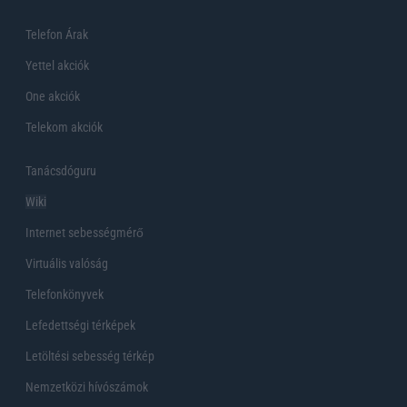
Telefon Árak
Yettel akciók
One akciók
Telekom akciók
Tanácsdóguru
Wiki
Internet sebességmérő
Virtuális valóság
Telefonkönyvek
Lefedettségi térképek
Letöltési sebesség térkép
Nemzetközi hívószámok