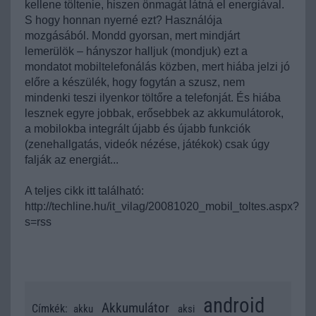
kellene töltenie, hiszen önmagát látná el energiával.
S hogy honnan nyerné ezt? Használója
mozgásából. Mondd gyorsan, mert mindjárt
lemerülök – hányszor halljuk (mondjuk) ezt a
mondatot mobiltelefonálás közben, mert hiába jelzi jó
előre a készülék, hogy fogytán a szusz, nem
mindenki teszi ilyenkor töltőre a telefonját. És hiába
lesznek egyre jobbak, erősebbek az akkumulátorok,
a mobilokba integrált újabb és újabb funkciók
(zenehallgatás, videók nézése, játékok) csak úgy
falják az energiát...
A teljes cikk itt található:
http://techline.hu/it_vilag/20081020_mobil_toltes.aspx?
s=rss
android
Akkumulátor
Címkék:
akku
aksi