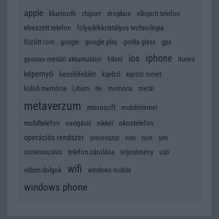
apple
bluetooth
dropbox
ellopott telefon
chipset
elveszett telefon
folyadékkristályos technológia
főzött rom
google play
gps
google
gorilla glass
iphone
ios
itunes
gyorsan merülő akkumulátor
hibrid
képernyő
kezelőfelület
kijelző
kijelző méret
külső memória
Litium
lte
memória
metál
metaverzum
microsoft
mobilinternet
mobiltelefon
okostelefon
navigáció
nikkel
operációs rendszer
processzor
rom
root
sim
telefon zárolása
szinkronizálás
teljesítmény
usb
wifi
vidám dolgok
windows mobile
windows phone