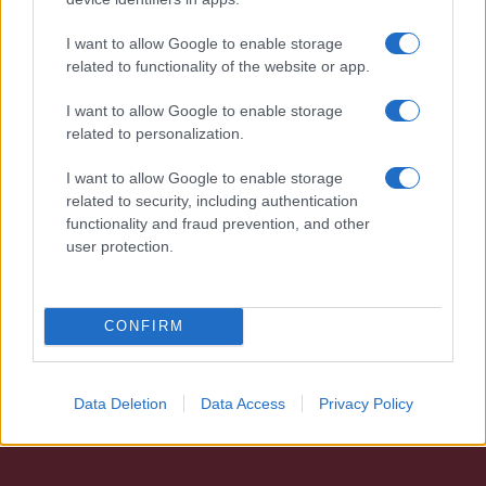
Megérné Önnek telefont váltani csak azért, mert az új modell dupla alap
I want to allow Google to enable storage
tárhellyel érkezik?
related to functionality of the website or app.
I want to allow Google to enable storage
Igen, a tárhely nagyon fontos
related to personalization.
Talán, ha más fejlesztések is vannak
I want to allow Google to enable storage
related to security, including authentication
Nem, nekem a mostani tárhely is elég
functionality and fraud prevention, and other
user protection.
Inkább felhőben tárolok mindent
CONFIRM
Korábbi szavazások eredményei
Data Deletion
Data Access
Privacy Policy