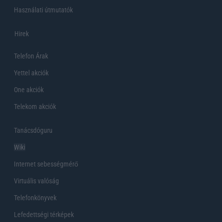
Használati útmutatók
Hirek
Telefon Árak
Yettel akciók
One akciók
Telekom akciók
Tanácsdóguru
Wiki
Internet sebességmérő
Virtuális valóság
Telefonkönyvek
Lefedettségi térképek