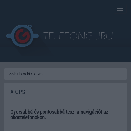
Toggle
naviga
Főoldal
>
Wiki
>
A-GPS
A-GPS
Gyorsabbá és pontosabbá teszi a navigációt az
okostelefonokon.