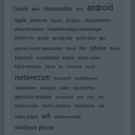
android
Akkumulátor
Címkék:
akku
aksi
apple
bluetooth
dropbox
ellopott telefon
chipset
elveszett telefon
folyadékkristályos technológia
főzött rom
google play
gps
google
gorilla glass
iphone
ios
itunes
gyorsan merülő akkumulátor
hibrid
képernyő
kezelőfelület
kijelző
kijelző méret
külső memória
Litium
lte
memória
metál
metaverzum
microsoft
mobilinternet
mobiltelefon
okostelefon
navigáció
nikkel
operációs rendszer
processzor
rom
root
sim
telefon zárolása
szinkronizálás
teljesítmény
usb
wifi
vidám dolgok
windows mobile
windows phone