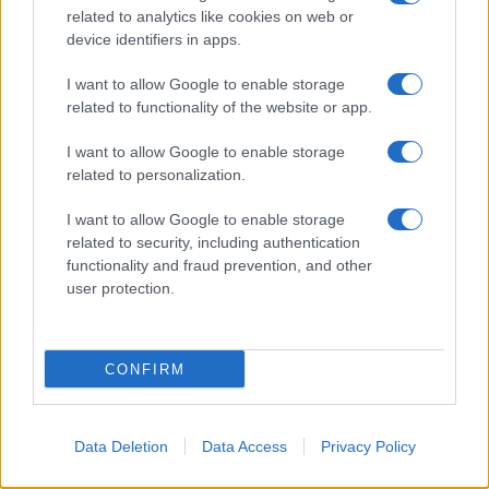
Korábbi hírlevelek
related to analytics like cookies on web or
device identifiers in apps.
SZAVAZÁS
I want to allow Google to enable storage
related to functionality of the website or app.
Megérné Önnek telefont váltani csak azért, mert az új modell dupla alap
tárhellyel érkezik?
I want to allow Google to enable storage
related to personalization.
Igen, a tárhely nagyon fontos
I want to allow Google to enable storage
related to security, including authentication
Talán, ha más fejlesztések is vannak
functionality and fraud prevention, and other
user protection.
Nem, nekem a mostani tárhely is elég
Inkább felhőben tárolok mindent
CONFIRM
Data Deletion
Data Access
Privacy Policy
Korábbi szavazások eredményei