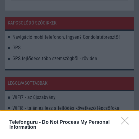
KAPCSOLÓDÓ SZÓCIKKEK
Navigáció mobiltelefonon, ingyen? Gondolatébresztő!
GPS
GPS fejlődése több szemszögből - röviden
LEGOLVASOTTABBAK
WiFi7 - az újszabvány
WiFi8 - talán ez lesz a fejlődés következő lépcsőfoka
MLO (Multi-Link Operation) működése
Telefonguru -
Do Not Process My Personal
Information
WiFi 6