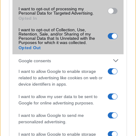
I want to opt-out of processing my
Personal Data for Targeted Advertising.
Opted In
Tipus :
I want to opt-out of Collection, Use,
Retention, Sale, and/or Sharing of my
Personal Data that Is Unrelated with the
Purposes for which it was collected.
Opted Out
Google consents
I want to allow Google to enable storage
HÍRLEVÉL
related to advertising like cookies on web or
device identifiers in apps.
Feliratkozás a Telefonguru ingyenes hírlevelére
I want to allow my user data to be sent to
OK
Google for online advertising purposes.
Elfogadom az
Adatvédelmi és Adatkezelési Tájékoztatót
Ezt a
webhelyet a reCAPTCHA védi. A Google
adatvédelmi irányelve
és a
I want to allow Google to send me
szolgáltatási feltételek
érvényesek.
personalized advertising.
I want to allow Google to enable storage