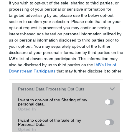
Android verziók
If you wish to opt-out of the sale, sharing to third parties, or
processing of your personal or sensitive information for
A WiFi Direct egy önálló rendszer. Miért is?
targeted advertising by us, please use the below opt-out
WiFi - visszafelé kompatibilitás
section to confirm your selection. Please note that after your
opt-out request is processed you may continue seeing
MLO (Multi-Link Operation) működése
interest-based ads based on personal information utilized by
us or personal information disclosed to third parties prior to
your opt-out. You may separately opt-out of the further
disclosure of your personal information by third parties on the
Mennyibe kerül
IAB’s list of downstream participants. This information may
also be disclosed by us to third parties on the
IAB’s List of
Keressen a telefonboltok ajánlatai között!
Downstream Participants
that may further disclose it to other
third parties.
Please note that this website/app uses one or more Google
Personal Data Processing Opt Outs
services and may gather and store information including but
not limited to your visit or usage behaviour. You may click to
I want to opt-out of the Sharing of my
personal data.
grant or deny consent to Google and its third-party tags to
Opted In
use your data for below specified purposes in below Google
TELEFONOK GYORSLISTA
consent section.
I want to opt-out of the Sale of my
Personal Data.
Márka :
Opted In