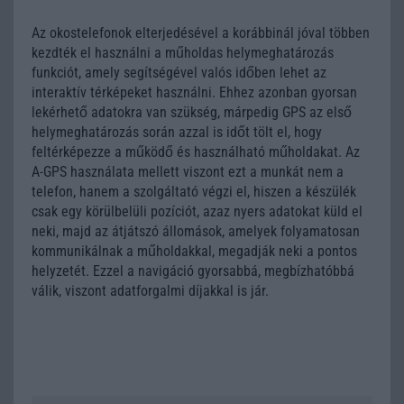
Az okostelefonok elterjedésével a korábbinál jóval többen
kezdték el használni a műholdas helymeghatározás
funkciót, amely segítségével valós időben lehet az
interaktív térképeket használni. Ehhez azonban gyorsan
lekérhető adatokra van szükség, márpedig GPS az első
helymeghatározás során azzal is időt tölt el, hogy
feltérképezze a működő és használható műholdakat. Az
A-GPS használata mellett viszont ezt a munkát nem a
telefon, hanem a szolgáltató végzi el, hiszen a készülék
csak egy körülbelüli pozíciót, azaz nyers adatokat küld el
neki, majd az átjátszó állomások, amelyek folyamatosan
kommunikálnak a műholdakkal, megadják neki a pontos
helyzetét. Ezzel a navigáció gyorsabbá, megbízhatóbbá
válik, viszont adatforgalmi díjakkal is jár.