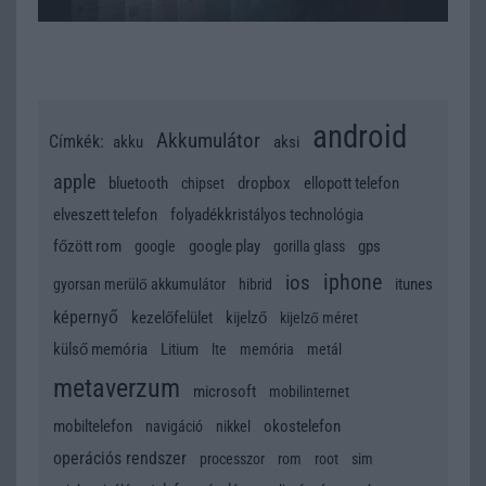
android
Akkumulátor
Címkék:
akku
aksi
apple
bluetooth
dropbox
ellopott telefon
chipset
elveszett telefon
folyadékkristályos technológia
főzött rom
google play
gps
google
gorilla glass
iphone
ios
itunes
gyorsan merülő akkumulátor
hibrid
képernyő
kezelőfelület
kijelző
kijelző méret
külső memória
Litium
lte
memória
metál
metaverzum
microsoft
mobilinternet
mobiltelefon
okostelefon
navigáció
nikkel
operációs rendszer
processzor
rom
root
sim