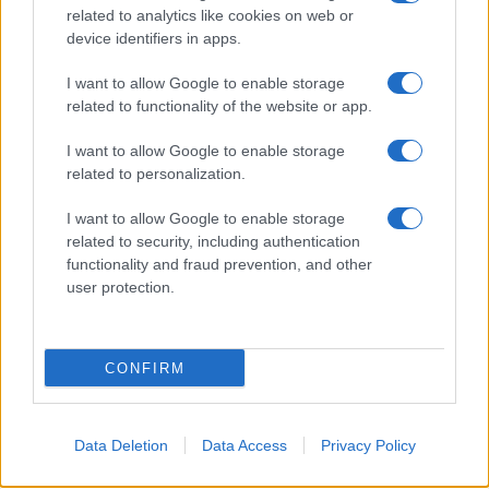
Korábbi hírlevelek
related to analytics like cookies on web or
device identifiers in apps.
SZAVAZÁS
I want to allow Google to enable storage
related to functionality of the website or app.
Megérné Önnek telefont váltani csak azért, mert az új modell dupla alap
tárhellyel érkezik?
I want to allow Google to enable storage
related to personalization.
Igen, a tárhely nagyon fontos
I want to allow Google to enable storage
related to security, including authentication
Talán, ha más fejlesztések is vannak
functionality and fraud prevention, and other
user protection.
Nem, nekem a mostani tárhely is elég
Inkább felhőben tárolok mindent
CONFIRM
Data Deletion
Data Access
Privacy Policy
Korábbi szavazások eredményei