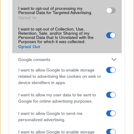
I want to opt-out of processing my
Personal Data for Targeted Advertising.
Opted In
Tipus :
I want to opt-out of Collection, Use,
Retention, Sale, and/or Sharing of my
Personal Data that Is Unrelated with the
Purposes for which it was collected.
Opted Out
Google consents
HÍRLEVÉL
I want to allow Google to enable storage
related to advertising like cookies on web or
device identifiers in apps.
Feliratkozás a Telefonguru ingyenes hírlevelére
OK
I want to allow my user data to be sent to
Google for online advertising purposes.
Elfogadom az
Adatvédelmi és Adatkezelési Tájékoztatót
Ezt a
webhelyet a reCAPTCHA védi. A Google
adatvédelmi irányelve
és a
I want to allow Google to send me
szolgáltatási feltételek
érvényesek.
personalized advertising.
I want to allow Google to enable storage