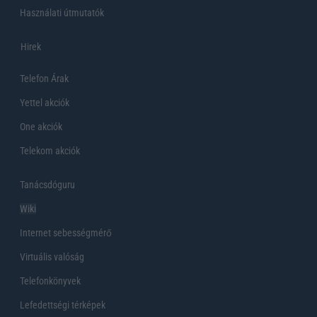
Használati útmutatók
Hirek
Telefon Árak
Yettel akciók
One akciók
Telekom akciók
Tanácsdóguru
Wiki
Internet sebességmérő
Virtuális valóság
Telefonkönyvek
Lefedettségi térképek