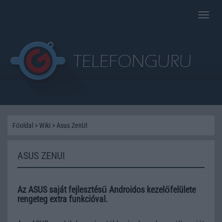
Toggle
naviga
Főoldal
>
Wiki
>
Asus ZenUI
ASUS ZENUI
Az ASUS saját fejlesztésű Androidos kezelőfelülete
rengeteg extra funkcióval.