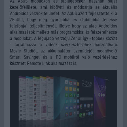
Az ASUS mobilokon és táblagépeken használt saját
kezelőfelülete, ami kibővíti és módosítja az aktuális
Androidos verziók felületét. Az ASUS azért fejlesztette ki a
ZEnUI-t, hogy még gyorsabbá és stabilabbá tehesse
telefonjai teljesítményét, illetve hogy az alap Androidos
alkalmazások mellett más programokkal is felszerelhesse
a mobilokat. A legújabb verziójú ZenUI így - többek között
- tartalmazza a videók szerkesztéséhez használható
Movie Studiót, az akkumulátor üzemidejét megnövelő
Smart Savinget és a PC mobilról való vezérléséhez
készített Remote Link akalmazást is.