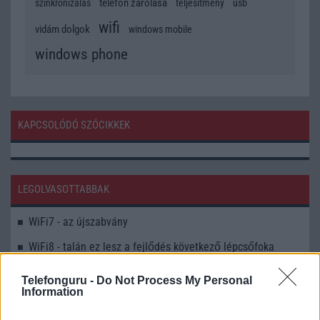
telefon zárolása
szinkronizálás
teljesítmény
usb
wifi
vidám dolgok
windows mobile
windows phone
KAPCSOLÓDÓ SZÓCIKKEK
LEGOLVASOTTABBAK
WiFi7 - az újszabvány
WiFi8 - talán ez lesz a fejlődés következő lépcsőfoka
MLO (Multi-Link Operation) működése
Telefonguru -
Do Not Process My Personal
Information
WiFi 6