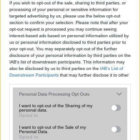
Android verziók
If you wish to opt-out of the sale, sharing to third parties, or
processing of your personal or sensitive information for
A WiFi Direct egy önálló rendszer. Miért is?
targeted advertising by us, please use the below opt-out
WiFi - visszafelé kompatibilitás
section to confirm your selection. Please note that after your
opt-out request is processed you may continue seeing
MLO (Multi-Link Operation) működése
interest-based ads based on personal information utilized by
us or personal information disclosed to third parties prior to
your opt-out. You may separately opt-out of the further
disclosure of your personal information by third parties on the
Mennyibe kerül
IAB’s list of downstream participants. This information may
also be disclosed by us to third parties on the
IAB’s List of
Keressen a telefonboltok ajánlatai között!
Downstream Participants
that may further disclose it to other
third parties.
Please note that this website/app uses one or more Google
Personal Data Processing Opt Outs
services and may gather and store information including but
not limited to your visit or usage behaviour. You may click to
I want to opt-out of the Sharing of my
personal data.
grant or deny consent to Google and its third-party tags to
Opted In
use your data for below specified purposes in below Google
TELEFONOK GYORSLISTA
consent section.
I want to opt-out of the Sale of my
Personal Data.
Márka :
Opted In