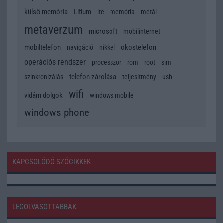
külső memória
Litium
lte
memória
metál
metaverzum
microsoft
mobilinternet
mobiltelefon
okostelefon
navigáció
nikkel
operációs rendszer
processzor
rom
root
sim
telefon zárolása
szinkronizálás
teljesítmény
usb
wifi
vidám dolgok
windows mobile
windows phone
KAPCSOLÓDÓ SZÓCIKKEK
LEGOLVASOTTABBAK