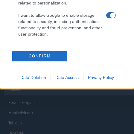
related to personalization.
Inkább felhőben tárolok mindent
I want to allow Google to enable storage
related to security, including authentication
functionality and fraud prevention, and other
user protection.
Korábbi szavazások eredményei
CONFIRM
Data Deletion
Data Access
Privacy Policy
Főoldal
Készülékekguru
Mobiltelefonok
Tabletek
Okosórák