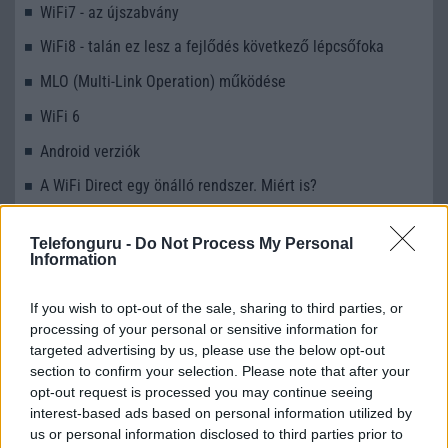
WiFi7 - az újszabvány
WiFi8 - talán ez lesz a fejlődés következő lépcsőfoka
MLO (Multi-Link Operation) működése
WiFi 6
Android verziók
A WiFi Direct egy önálló rendszer. Miért is?
WiFi - visszafelé kompatibilitás
Telefonguru -
Do Not Process My Personal
MLO (Multi-Link Operation) működése
Information
If you wish to opt-out of the sale, sharing to third parties, or
processing of your personal or sensitive information for
Mennyibe kerül
targeted advertising by us, please use the below opt-out
section to confirm your selection. Please note that after your
Keressen a telefonboltok ajánlatai között!
opt-out request is processed you may continue seeing
interest-based ads based on personal information utilized by
us or personal information disclosed to third parties prior to