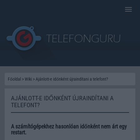
Toggle
naviga
Főoldal
>
Wiki
>
Ajánlott-e időnként újraindítani a telefont?
AJÁNLOTT-E IDŐNKÉNT ÚJRAINDÍTANI A
TELEFONT?
A számítógépekhez hasonlóan időnként nem árt egy
restart.