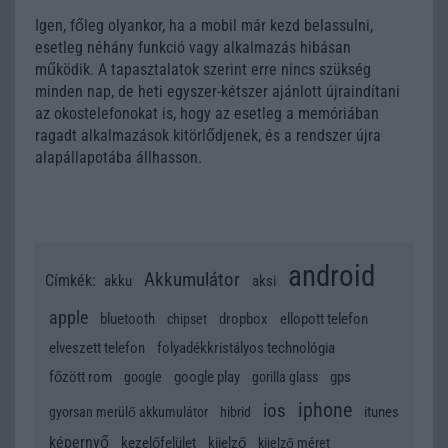
Igen, főleg olyankor, ha a mobil már kezd belassulni,
esetleg néhány funkció vagy alkalmazás hibásan
működik. A tapasztalatok szerint erre nincs szükség
minden nap, de heti egyszer-kétszer ajánlott újraindítani
az okostelefonokat is, hogy az esetleg a memóriában
ragadt alkalmazások kitörlődjenek, és a rendszer újra
alapállapotába állhasson.
android
Akkumulátor
Címkék:
akku
aksi
apple
bluetooth
dropbox
ellopott telefon
chipset
elveszett telefon
folyadékkristályos technológia
főzött rom
google play
gps
google
gorilla glass
iphone
ios
itunes
gyorsan merülő akkumulátor
hibrid
képernyő
kezelőfelület
kijelző
kijelző méret