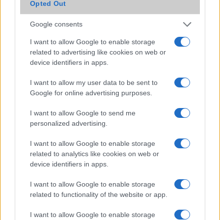
Opted Out
OK
Google consents
Elfogadom az
Adatvédelmi és Adatkezelési Tájékoztatót
Ezt a
webhelyet a reCAPTCHA védi. A Google
adatvédelmi irányelve
és a
I want to allow Google to enable storage
szolgáltatási feltételek
érvényesek.
related to advertising like cookies on web or
device identifiers in apps.
Korábbi hírlevelek
I want to allow my user data to be sent to
Google for online advertising purposes.
SZAVAZÁS
I want to allow Google to send me
personalized advertising.
Megérné Önnek telefont váltani csak azért, mert az új modell dupla alap
tárhellyel érkezik?
I want to allow Google to enable storage
related to analytics like cookies on web or
device identifiers in apps.
Igen, a tárhely nagyon fontos
I want to allow Google to enable storage
Talán, ha más fejlesztések is vannak
related to functionality of the website or app.
Nem, nekem a mostani tárhely is elég
I want to allow Google to enable storage