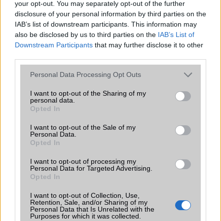
your opt-out. You may separately opt-out of the further
disclosure of your personal information by third parties on the
IAB’s list of downstream participants. This information may
also be disclosed by us to third parties on the
IAB’s List of
TELEFONOK GYORSLISTA
Downstream Participants
that may further disclose it to other
third parties.
Márka :
Please note that this website/app uses one or more Google
Personal Data Processing Opt Outs
services and may gather and store information including but
not limited to your visit or usage behaviour. You may click to
I want to opt-out of the Sharing of my
personal data.
grant or deny consent to Google and its third-party tags to
Tipus :
Opted In
use your data for below specified purposes in below Google
consent section.
I want to opt-out of the Sale of my
Personal Data.
Opted In
I want to opt-out of processing my
Personal Data for Targeted Advertising.
Opted In
HÍRLEVÉL
I want to opt-out of Collection, Use,
Retention, Sale, and/or Sharing of my
Personal Data that Is Unrelated with the
Feliratkozás a Telefonguru ingyenes hírlevelére
Purposes for which it was collected.