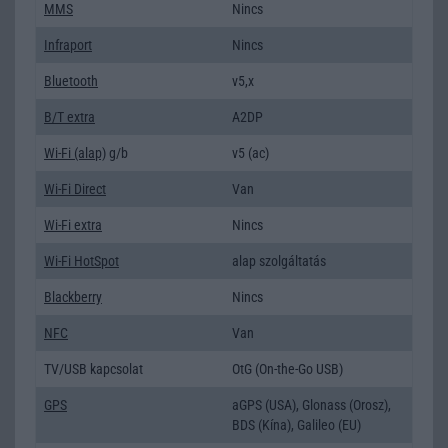
MMS
Nincs
Infraport
Nincs
Bluetooth
v5,x
B/T extra
A2DP
Wi-Fi (alap)
g/b
v5 (ac)
Wi-Fi Direct
Van
Wi-Fi extra
Nincs
Wi-Fi HotSpot
alap szolgáltatás
Blackberry
Nincs
NFC
Van
TV/USB kapcsolat
OtG (On-the-Go USB)
GPS
aGPS (USA), Glonass (Orosz),
BDS (Kína), Galileo (EU)