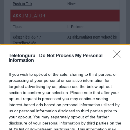
Push to Talk
Nincs
AKKUMULÁTOR
Típus
Li-Polimer
Készenléti idő h /
Az akkumulátor nem vehetõ ki!
Cserélhetőség
Beszélgetési idő h /
22W-os gyorstöltés
Telefonguru -
Do Not Process My Personal
Gyorstöltés
Information
ALKALMAZÁSOK ÉS ÉRZÉKELŐK
If you wish to opt-out of the sale, sharing to third parties, or
processing of your personal or sensitive information for
Java
Nincs
targeted advertising by us, please use the below opt-out
Flash
/
Ujjlenyomat olvasó
Fingerprint sensor
section to confirm your selection. Please note that after your
opt-out request is processed you may continue seeing
SNS integráció
alap szolgáltatás
interest-based ads based on personal information utilized by
us or personal information disclosed to third parties prior to
Organizer
alap szolgáltatás
your opt-out. You may separately opt-out of the further
disclosure of your personal information by third parties on the
T9 szótár
alkalmazás független szótár
IAB’s list of downstream participants. This information may