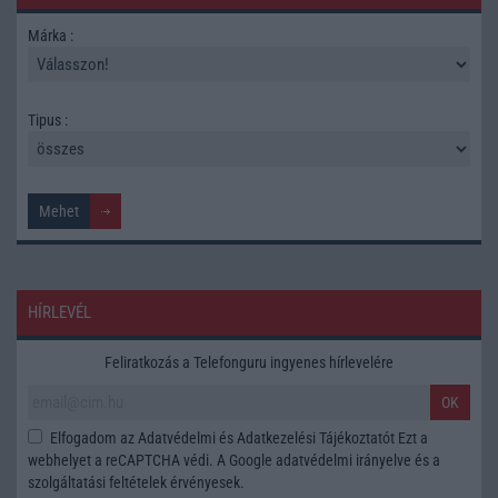
Márka :
Tipus :
HÍRLEVÉL
Feliratkozás a Telefonguru ingyenes hírlevelére
OK
Elfogadom az
Adatvédelmi és Adatkezelési Tájékoztatót
Ezt a
webhelyet a reCAPTCHA védi. A Google
adatvédelmi irányelve
és a
szolgáltatási feltételek
érvényesek.