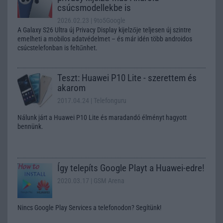
csúcsmodellekbe is
2026.02.23
| 9to5Google
A Galaxy S26 Ultra új Privacy Display kijelzője teljesen új szintre
emelheti a mobilos adatvédelmet – és már idén több androidos
csúcstelefonban is feltűnhet.
Teszt: Huawei P10 Lite - szerettem és
akarom
2017.04.24
| Telefonguru
Nálunk járt a Huawei P10 Lite és maradandó élményt hagyott
bennünk.
Így telepíts Google Playt a Huawei-edre!
2020.03.17
| GSM Arena
Nincs Google Play Services a telefonodon? Segítünk!