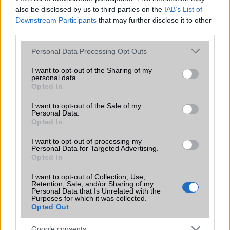
Office alkalmazások
alap szolgáltatás
also be disclosed by us to third parties on the
IAB’s List of
Downstream Participants
that may further disclose it to other
Iránytũ
Nincs
third parties.
Extrák
Nincs
Please note that this website/app uses one or more Google
Personal Data Processing Opt Outs
services and may gather and store information including but
EGYÉB
not limited to your visit or usage behaviour. You may click to
I want to opt-out of the Sharing of my
personal data.
grant or deny consent to Google and its third-party tags to
Vibra jelzés
alap szolgáltatás
Opted In
use your data for below specified purposes in below Google
consent section.
SIM típus
nanoSIM
I want to opt-out of the Sale of my
Personal Data.
Opted In
SIM-ek száma
2
Flight mode
Van
I want to opt-out of processing my
Personal Data for Targeted Advertising.
Opted In
Terület
Globális
I want to opt-out of Collection, Use,
Funkciók
HDR
Retention, Sale, and/or Sharing of my
Personal Data that Is Unrelated with the
Brand
Nincs
Purposes for which it was collected.
Opted Out
Védelem
Nincs
Google consents