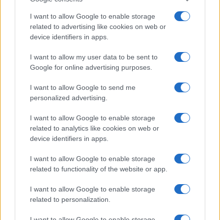
Limited Edition
Nincs
I want to allow Google to enable storage
SAR
Nincs publikus adat!
related to advertising like cookies on web or
N/A = Nincs adat. Legutóbbi frissítés: 2026-07-13 19:00:00
device identifiers in apps.
I want to allow my user data to be sent to
Google for online advertising purposes.
I want to allow Google to send me
personalized advertising.
Új és Használt GSM kiemelt ajánlatok
I want to allow Google to enable storage
related to analytics like cookies on web or
Apple iPhone 15 Pro
device identifiers in apps.
I want to allow Google to enable storage
related to functionality of the website or app.
I want to allow Google to enable storage
related to personalization.
I want to allow Google to enable storage