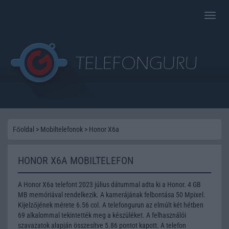
Toggle
naviga
Főoldal
>
Mobiltelefonok
>
Honor X6a
HONOR X6A MOBILTELEFON
A Honor X6a telefont 2023 július dátummal adta ki a Honor. 4 GB
MB memóriával rendelkezik. A kamerájának felbontása 50 Mpixel.
Kijelzőjének mérete 6.56 col. A telefongurun az elmúlt két hétben
69 alkalommal tekintették meg a készüléket. A felhasználói
szavazatok alapján összesítve 5.86 pontot kapott. A telefon