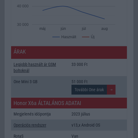
40 000
30 000
máj
jún
júl
aug
Új
Használt
ÁRAK
Legjobb használt ár GSM
33 000 Ft
boltoknál
One Mini 3 GB
51 000 Ft
Honor X6a ÁLTALÁNOS ADATAI
Megjelenés időpontja
2023 július
Operációs rendszer
v13,x Android OS
RotaS
Van