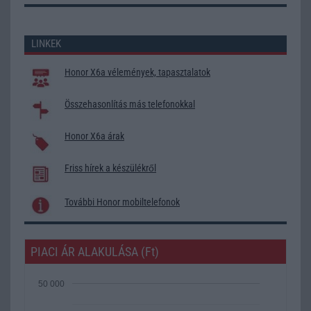
LINKEK
Honor X6a vélemények, tapasztalatok
Összehasonlítás más telefonokkal
Honor X6a árak
Friss hírek a készülékről
További Honor mobiltelefonok
PIACI ÁR ALAKULÁSA (Ft)
50 000