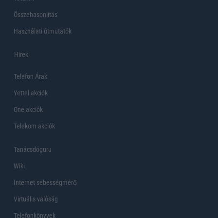
Összehasonlítás
Használati útmutatók
Hirek
Telefon Árak
Yettel akciók
One akciók
Telekom akciók
Tanácsdóguru
Wiki
Internet sebességmérő
Virtuális valóság
Telefonkönyvek