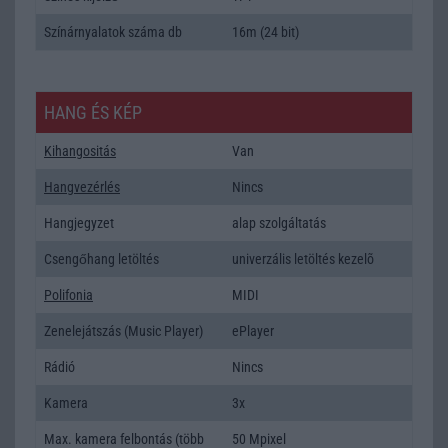
Színárnyalatok száma db
16m (24 bit)
HANG ÉS KÉP
Kihangositás
Van
Hangvezérlés
Nincs
Hangjegyzet
alap szolgáltatás
Csengőhang letöltés
univerzális letöltés kezelõ
Polifonia
MIDI
Zenelejátszás (Music Player)
ePlayer
Rádió
Nincs
Kamera
3x
Max. kamera felbontás (több
50 Mpixel