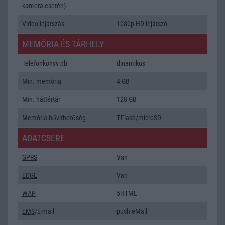
kamera esetén)
Video lejátszás
1080p HD lejátszó
MEMÓRIA ÉS TÁRHELY
Telefonkönyv db
dinamikus
Min. memória
4 GB
Min. háttértár
128 GB
Memória bővíthetőség
T-Flash/microSD
ADATCSERE
GPRS
Van
EDGE
Van
WAP
5HTML
EMS
/E-mail
push eMail