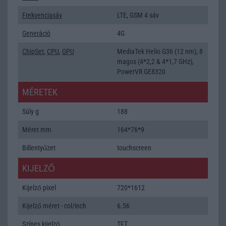
Frekvenciasáv
LTE, GSM 4 sáv
Generáció
4G
ChipSet
,
CPU
,
GPU
MediaTek Helio G36 (12 nm), 8
magos (4*2,2 & 4*1,7 GHz),
PowerVR GE8320
MÉRETEK
Súly g
188
Méret mm
164*76*9
Billentyűzet
touchscreen
KIJELZŐ
Kijelző pixel
720*1612
Kijelző méret - col/inch
6.56
Színes kijelző
TFT