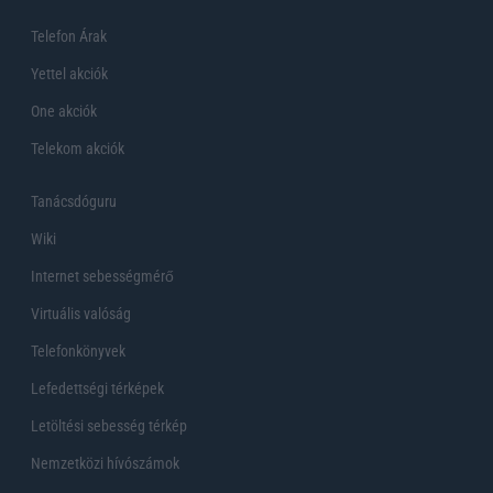
Telefon Árak
Yettel akciók
One akciók
Telekom akciók
Tanácsdóguru
Wiki
Internet sebességmérő
Virtuális valóság
Telefonkönyvek
Lefedettségi térképek
Letöltési sebesség térkép
Nemzetközi hívószámok