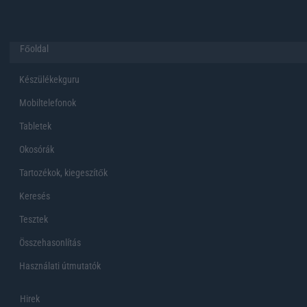
Főoldal
Készülékekguru
Mobiltelefonok
Tabletek
Okosórák
Tartozékok, kiegeszítők
Keresés
Tesztek
Összehasonlítás
Használati útmutatók
Hirek