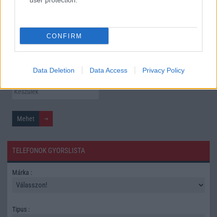
user protection.
További hírek
CONFIRM
Mennyibe kerül
Data Deletion
Data Access
Privacy Policy
Keressen a telefonboltok ajánlatai között!
TELEFONOK GYORSLISTA
Márka :
Tipus :