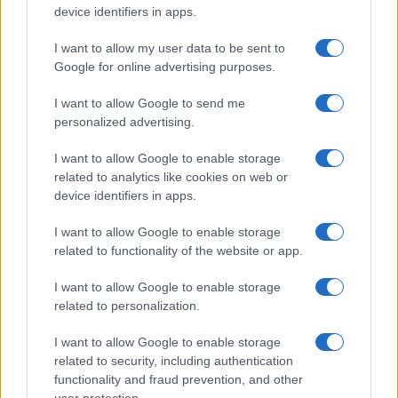
device identifiers in apps.
LEGOLVASOTTABBAK
I want to allow my user data to be sent to
Számos népszerű Samsung Galaxy készülék kimarad a One
Google for online advertising purposes.
UI 9 frissítésből – itt a lista az érintett modellekről
I want to allow Google to send me
iPhone 18 bemutató dátum - ekkor rántja le a leplet az
personalized advertising.
Apple az új csúcsmobilokról
I want to allow Google to enable storage
Az Android rejtett automatizmusai: hat funkció, amely
related to analytics like cookies on web or
észrevétlenül könnyíti meg a mindennapokat
device identifiers in apps.
Ez a rejtett Samsung funkció teljesen megváltoztatja a
mobilhasználatot – sokan mégsem tudnak róla
I want to allow Google to enable storage
related to functionality of the website or app.
Nem biztos, hogy érdemes kivárni az iPhone 18 Prot
I want to allow Google to enable storage
A Galaxy S25 is megkaphatja a Galaxy S26 egyik legjobb
related to personalization.
kamerás funkcióját
I want to allow Google to enable storage
Élőképeken a Dark Cherry színű iPhone 18 Pro Max!
related to security, including authentication
Itt a vég a Galaxy S23 széria számára: a One UI 9 lehet az
functionality and fraud prevention, and other
utolsó nagy frissítés