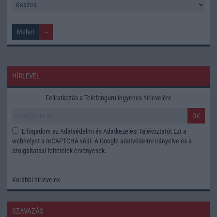
HÍRLEVÉL
Feliratkozás a Telefonguru ingyenes hírlevelére
OK
Elfogadom az
Adatvédelmi és Adatkezelési Tájékoztatót
Ezt a
webhelyet a reCAPTCHA védi. A Google
adatvédelmi irányelve
és a
szolgáltatási feltételek
érvényesek.
Korábbi hírlevelek
SZAVAZÁS