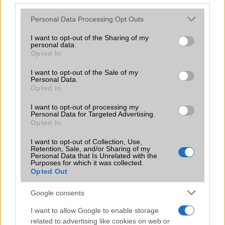
KAPCSOLÓDÓ HÍREK
Please note that this website/app uses one or more Google
Personal Data Processing Opt Outs
services and may gather and store information including but
Teszt: Nokia Lumia 920, a nehézsúlyú bajnok
not limited to your visit or usage behaviour. You may click to
I want to opt-out of the Sharing of my
personal data.
grant or deny consent to Google and its third-party tags to
Opted In
Nexus 4 vs Nexus 5: kamera teszt
use your data for below specified purposes in below Google
consent section.
A Nokia csúfot űz a HTC-ből
I want to opt-out of the Sale of my
Personal Data.
Opted In
Teszt: az Alcatel One Touch Pixi 3 (10) jó is, nem is
Teszt - ez a különbség az egy és a két kamerás mobillal
I want to opt-out of processing my
Personal Data for Targeted Advertising.
készített képek között
Opted In
Huawei P10 Lite: titokban érkezett
I want to opt-out of Collection, Use,
Retention, Sale, and/or Sharing of my
Újra felbukkant a Huawei P10 Lite
Personal Data that Is Unrelated with the
Purposes for which it was collected.
Asus ZenFone 5 ZE620KL – bízd rá magad!
Opted Out
További hírek
Google consents
I want to allow Google to enable storage
related to advertising like cookies on web or