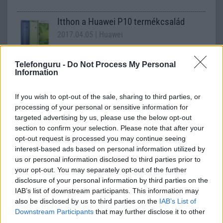
Itthon a Huawei P10 termékcsalád
2017.04.05
| Huawei
A P10 és P10 Lite mától, a P10 Plus pedig április
Telefonguru -
Do Not Process My Personal
közepétől kapható.
Information
If you wish to opt-out of the sale, sharing to third parties, or
processing of your personal or sensitive information for
Huawei P10 Lite: titokban érkezett
targeted advertising by us, please use the below opt-out
2017.03.10
| GSM Arena
section to confirm your selection. Please note that after your
opt-out request is processed you may continue seeing
interest-based ads based on personal information utilized by
A kínai gyártó épphogy bejelentette a Huawei P10 és P10
us or personal information disclosed to third parties prior to
Plus modelleket múlt héten, rögtön itt a kistestvér is.
your opt-out. You may separately opt-out of the further
disclosure of your personal information by third parties on the
IAB’s list of downstream participants. This information may
also be disclosed by us to third parties on the
IAB’s List of
Downstream Participants
that may further disclose it to other
third parties.