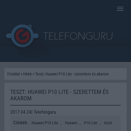
Toggle
naviga
Főoldal
>
Hírek
>
Teszt: Huawei P10 Lite - szerettem és akarom
TESZT: HUAWEI P10 LITE - SZERETTEM ÉS
AKAROM
2017.04.24| Telefonguru
Címkék:
,
,
,
Huawei P10 Lite
Huawei
P10 Lite
teszt