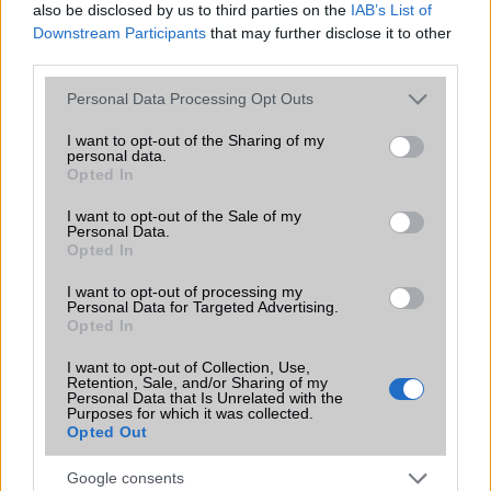
also be disclosed by us to third parties on the
IAB’s List of
Samsung Galaxy S4 képstabilizátora, így autóra kötötték
Downstream Participants
that may further disclose it to other
és megkergették a hegyekben, S4-gyel a lökhárítón.
third parties.
Please note that this website/app uses one or more Google
Personal Data Processing Opt Outs
services and may gather and store information including but
not limited to your visit or usage behaviour. You may click to
I want to opt-out of the Sharing of my
personal data.
grant or deny consent to Google and its third-party tags to
Opted In
KAPCSOLÓDÓ HÍREK
use your data for below specified purposes in below Google
consent section.
I want to opt-out of the Sale of my
Personal Data.
HTC 8X teszt: lehet belõle nagy durranás?
Opted In
Windows Phone 8: jöhetnek a HDR fotók és az FM rádió
I want to opt-out of processing my
Personal Data for Targeted Advertising.
Lumia: képeken az Amber frissítés, lesz képernyővédő óra
Opted In
HTC One: Windows Phone-nal?
I want to opt-out of Collection, Use,
Retention, Sale, and/or Sharing of my
Színes és méretes: megjelent a Nokia Lumia 625
Personal Data that Is Unrelated with the
Purposes for which it was collected.
Komolyabb személyre szabás jöhet a WP 8.1-ben?
Opted Out
Nokia Lumia 1520 mini: WP 8.1 OS, 4.3 col és 14
Google consents
megapixel