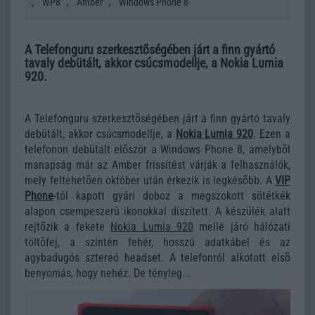
,
,
,
WP8
Amber
Windows Phone 8
A Telefonguru szerkesztõségében járt a finn gyártó
tavaly debütált, akkor csúcsmodellje, a Nokia Lumia
920.
A Telefonguru szerkesztõségében járt a finn gyártó tavaly
debütált, akkor csúcsmodellje, a
Nokia Lumia 920
. Ezen a
telefonon debütált elõször a Windows Phone 8, amelybõl
manapság már az Amber frissítést várják a felhasználók,
mely feltehetõen október után érkezik is legkésõbb. A
VIP
Phone
-tól kapott gyári doboz a megszokott sötétkék
alapon csempeszerû ikonokkal díszített. A készülék alatt
rejtõzik a fekete
Nokia Lumia 920
mellé járó hálózati
töltõfej, a szintén fehér, hosszú adatkábel és az
agybadugós sztereó headset. A telefonról alkotott elsõ
benyomás, hogy nehéz. De tényleg...