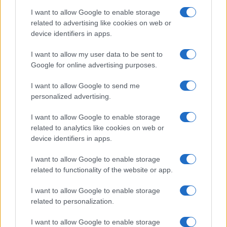
I want to allow Google to enable storage
További hírek
related to advertising like cookies on web or
device identifiers in apps.
I want to allow my user data to be sent to
Google for online advertising purposes.
LEGOLVASOTTABBAK
I want to allow Google to send me
Számos népszerű Samsung Galaxy készülék kimarad a One
personalized advertising.
UI 9 frissítésből – itt a lista az érintett modellekről
iPhone 18 bemutató dátum - ekkor rántja le a leplet az
I want to allow Google to enable storage
related to analytics like cookies on web or
Apple az új csúcsmobilokról
device identifiers in apps.
Az Android rejtett automatizmusai: hat funkció, amely
észrevétlenül könnyíti meg a mindennapokat
I want to allow Google to enable storage
related to functionality of the website or app.
Ez a rejtett Samsung funkció teljesen megváltoztatja a
mobilhasználatot – sokan mégsem tudnak róla
I want to allow Google to enable storage
related to personalization.
Nem biztos, hogy érdemes kivárni az iPhone 18 Prot
A Galaxy S25 is megkaphatja a Galaxy S26 egyik legjobb
I want to allow Google to enable storage