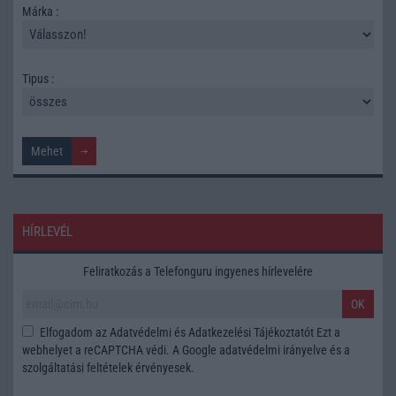
Márka :
Tipus :
HÍRLEVÉL
Feliratkozás a Telefonguru ingyenes hírlevelére
OK
Elfogadom az
Adatvédelmi és Adatkezelési Tájékoztatót
Ezt a
webhelyet a reCAPTCHA védi. A Google
adatvédelmi irányelve
és a
szolgáltatási feltételek
érvényesek.