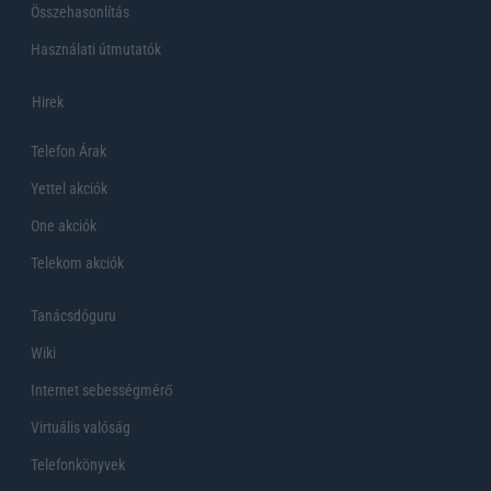
Összehasonlítás
Használati útmutatók
Hirek
Telefon Árak
Yettel akciók
One akciók
Telekom akciók
Tanácsdóguru
Wiki
Internet sebességmérő
Virtuális valóság
Telefonkönyvek