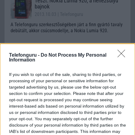
Teszt: Nokia Lumia 920, a nehézsúlyú
bajnok
2013.10.03
| Telefonguru
A Telefonguru szerkesztõségében járt a finn gyártó tavaly
debütált, akkor csúcsmodellje, a Nokia Lumia 920.
Fókuszálj újra!
Telefonguru -
Do Not Process My Personal
Information
2013.11.14
| Nokia Conversations
If you wish to opt-out of the sale, sharing to third parties, or
A finn gyártó hivatalosan is elérhetővé tette az Áruházból
processing of your personal or sensitive information for
letölthető módon a Refocus alkalmazást, amely a fotók
targeted advertising by us, please use the below opt-out
újraértelmezéséhez, javításához használható Windows
section to confirm your selection. Please note that after your
Phone 8 rendszeren, Pureview kamerához.
opt-out request is processed you may continue seeing
interest-based ads based on personal information utilized by
Bírja az offroad-ot a Galaxy S4?
us or personal information disclosed to third parties prior to
2013.05.17
| Phone Arena
your opt-out. You may separately opt-out of the further
disclosure of your personal information by third parties on the
IAB’s list of downstream participants. This information may
Romániában nem tudták eldönteni, vajon mennyire jó a