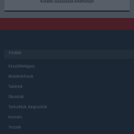
Korábbi szavazások eredményei
Főoldal
Készülékekguru
Mobiltelefonok
Tabletek
Okosórák
Tartozékok, kiegeszítők
Keresés
Tesztek