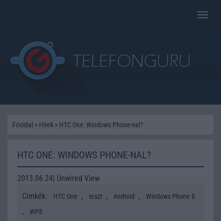
Toggle
naviga
Főoldal
>
Hírek
>
HTC One: Windows Phone-nal?
HTC ONE: WINDOWS PHONE-NAL?
2013.06.24| Unwired View
Címkék:
,
,
,
HTC One
teszt
Android
Windows Phone 8
,
WP8