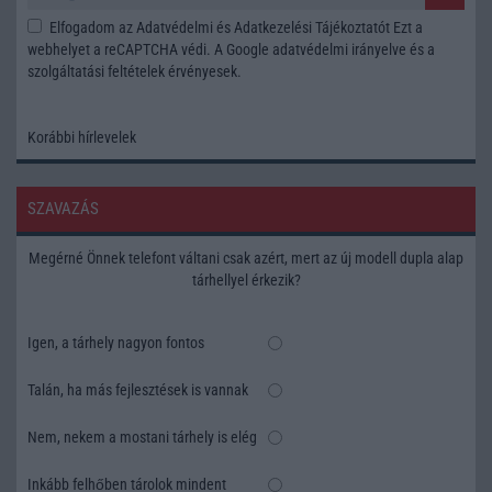
Elfogadom az
Adatvédelmi és Adatkezelési Tájékoztatót
Ezt a
webhelyet a reCAPTCHA védi. A Google
adatvédelmi irányelve
és a
szolgáltatási feltételek
érvényesek.
Korábbi hírlevelek
SZAVAZÁS
Megérné Önnek telefont váltani csak azért, mert az új modell dupla alap
tárhellyel érkezik?
Igen, a tárhely nagyon fontos
Talán, ha más fejlesztések is vannak
Nem, nekem a mostani tárhely is elég
Inkább felhőben tárolok mindent