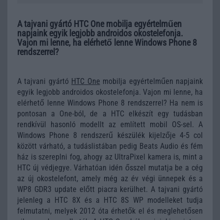
A tajvani gyártó HTC One mobilja egyértelműen
napjaink egyik legjobb androidos okostelefonja.
Vajon mi lenne, ha elérhető lenne Windows Phone 8
rendszerrel?
A tajvani gyártó
HTC One
mobilja egyértelműen napjaink
egyik legjobb androidos okostelefonja. Vajon mi lenne, ha
elérhető lenne Windows Phone 8 rendszerrel? Ha nem is
pontosan a One-ból, de a HTC elkészít egy tudásban
rendkívül hasonló modellt az említett mobil OS-sel. A
Windows Phone 8 rendszerű készülék kijelzője 4-5 col
között várható, a tudáslistában pedig Beats Audio és fém
ház is szereplni fog, ahogy az UltraPixel kamera is, mint a
HTC új védjegye. Várhatóan idén ősszel mutatja be a cég
az új okostelefont, amely még az év végi ünnepek és a
WP8 GDR3 update előtt piacra kerülhet. A tajvani gyártó
jelenleg a HTC 8X és a HTC 8S WP modelleket tudja
felmutatni, melyek 2012 óta érhetők el és meglehetősen