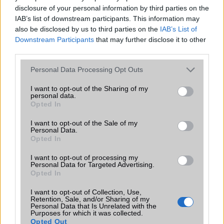
disclosure of your personal information by third parties on the
2026.07.12
| Android Central
IAB’s list of downstream participants. This information may
Az Edge Panel az egyik leghasznosabb funkció, amely
also be disclosed by us to third parties on the
IAB’s List of
jelentősen felgyorsítja a mindennapi használatot,
Downstream Participants
that may further disclose it to other
miközben a Pixel telefonokból továbbra is hiányzik.
third parties.
Please note that this website/app uses one or more Google
Personal Data Processing Opt Outs
services and may gather and store information including but
not limited to your visit or usage behaviour. You may click to
I want to opt-out of the Sharing of my
personal data.
grant or deny consent to Google and its third-party tags to
Opted In
KAPCSOLÓDÓ HÍREK
use your data for below specified purposes in below Google
consent section.
I want to opt-out of the Sale of my
HTC 8X teszt: lehet belõle nagy durranás?
Personal Data.
Opted In
A Microsoft az Android ellen
I want to opt-out of processing my
Teszt: Nokia Lumia 920, a nehézsúlyú bajnok
Personal Data for Targeted Advertising.
Opted In
Elõrendelhetõ a Nokia Lumia 1520 phablet, számos
ajándék jár hozzá
I want to opt-out of Collection, Use,
Retention, Sale, and/or Sharing of my
Personal Data that Is Unrelated with the
Piacon a Nokia Lumia 525
Purposes for which it was collected.
Opted Out