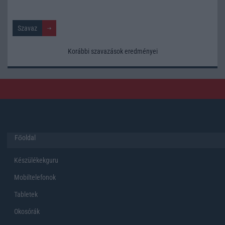
Korábbi szavazások eredményei
Főoldal
Készülékekguru
Mobiltelefonok
Tabletek
Okosórák