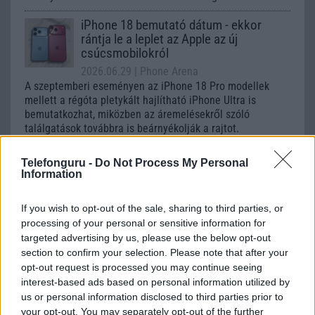
iPhone 18 bemutató dátum - ekkor
rántja le a leplet az Apple az új
csúcsmobilokról
2026.06.29
| Phone Arena
A szeptemberi eseményen az iPhone 18 Pro modellek
mellett a régóta pletykált hajlítható iPhone Ultra is
bemutatkozhat, miközben az áremelésekről szóló
találgatások továbbra is beárnyékolják a rajtot.
Az Android rejtett automatizmusai: hat
Telefonguru -
Do Not Process My Personal
funkció, amely észrevétlenül könnyíti
Information
meg a mindennapokat
2026.06.14
| Android Police
If you wish to opt-out of the sale, sharing to third parties, or
Sok felhasználó külön alkalmazásokra esküszik, pedig az
processing of your personal or sensitive information for
Android már évek óta olyan intelligens funkciókat kínál,
targeted advertising by us, please use the below opt-out
amelyek maguktól dolgoznak a háttérben.
section to confirm your selection. Please note that after your
opt-out request is processed you may continue seeing
interest-based ads based on personal information utilized by
Ez a rejtett Samsung funkció teljesen
megváltoztatja a mobilhasználatot –
us or personal information disclosed to third parties prior to
sokan mégsem tudnak róla
your opt-out. You may separately opt-out of the further