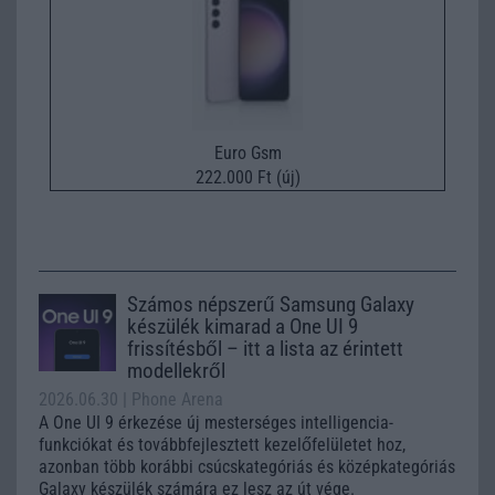
Euro Gsm
222.000 Ft (új)
Számos népszerű Samsung Galaxy
készülék kimarad a One UI 9
frissítésből – itt a lista az érintett
modellekről
2026.06.30
| Phone Arena
A One UI 9 érkezése új mesterséges intelligencia-
funkciókat és továbbfejlesztett kezelőfelületet hoz,
azonban több korábbi csúcskategóriás és középkategóriás
Galaxy készülék számára ez lesz az út vége.