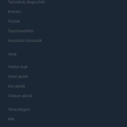
Tartozékok, kiegeszítők
Keresés
Tesztek
Összehasonlítás
Használati útmutatók
Hirek
Telefon Árak
Yettel akciók
One akciók
Telekom akciók
Tanácsdóguru
Wiki