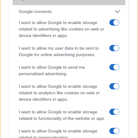
Windows Phone 8: jöhetnek a kijelzõ-gombok
Komolyabb személyre szabás jöhet a WP 8.1-ben?
Google consents
Nokia Lumia 1520 mini: WP 8.1 OS, 4.3 col és 14
I want to allow Google to enable storage
megapixel
related to advertising like cookies on web or
device identifiers in apps.
További hírek
I want to allow my user data to be sent to
Google for online advertising purposes.
I want to allow Google to send me
LEGOLVASOTTABBAK
personalized advertising.
Számos népszerű Samsung Galaxy készülék kimarad a One
I want to allow Google to enable storage
UI 9 frissítésből – itt a lista az érintett modellekről
related to analytics like cookies on web or
device identifiers in apps.
iPhone 18 bemutató dátum - ekkor rántja le a leplet az
Apple az új csúcsmobilokról
I want to allow Google to enable storage
related to functionality of the website or app.
Az Android rejtett automatizmusai: hat funkció, amely
észrevétlenül könnyíti meg a mindennapokat
I want to allow Google to enable storage
Ez a rejtett Samsung funkció teljesen megváltoztatja a
related to personalization.