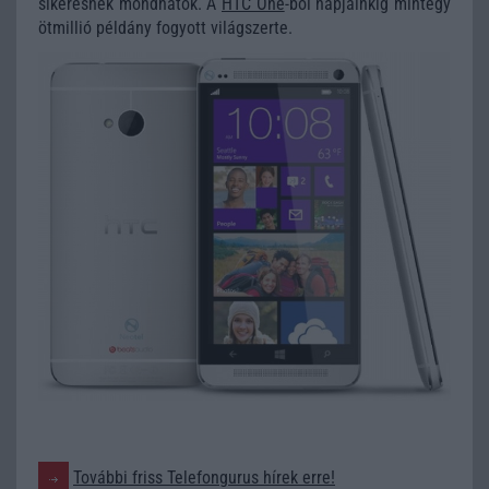
sikeresnek mondhatók. A
HTC One
-ból napjainkig mintegy
ötmillió példány fogyott világszerte.
További friss Telefongurus hírek erre!