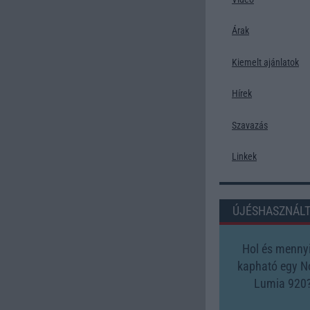
Árak
Kiemelt ajánlatok
Hírek
Szavazás
Linkek
ÚJÉSHASZNÁL
Hol és mennyi
kapható egy N
Lumia 920