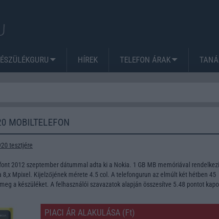
KÉSZÜLÉKGURU
HÍREK
TELEFON ÁRAK
TANÁ
20 MOBILTELEFON
20 tesztjére
font 2012 szeptember dátummal adta ki a Nokia. 1 GB MB memóriával rendelkezi
8,x Mpixel. Kijelzőjének mérete 4.5 col. A telefongurun az elmúlt két hétben 45
meg a készüléket. A felhasználói szavazatok alapján összesítve 5.48 pontot kapo
PIACI ÁR ALAKULÁSA (Ft)