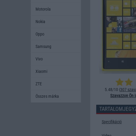
Motorola
Nokia
Oppo
Samsung
Vivo
Xiaomi
ZTE
5.48/10 (
307 szav
Szavazzon Ön i
Összes márka
TARTALOMJEGY
Specifikáció
Video