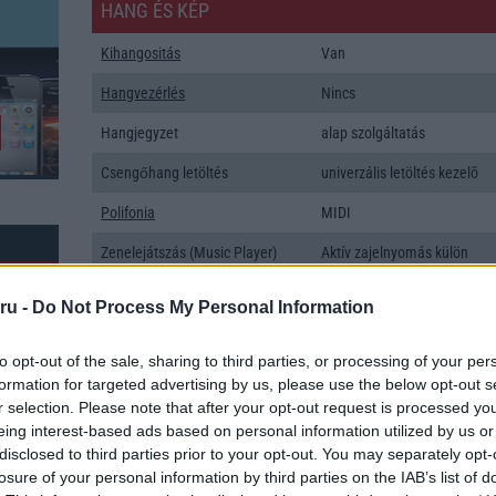
HANG ÉS KÉP
Kihangositás
Van
Hangvezérlés
Nincs
Hangjegyzet
alap szolgáltatás
Csengőhang letöltés
univerzális letöltés kezelõ
Polifonia
MIDI
Zenelejátszás (Music Player)
Aktív zajelnyomás külön
mikrofonnal!
ru -
Do Not Process My Personal Information
Rádió
sztereó
Kamera
1x
to opt-out of the sale, sharing to third parties, or processing of your per
formation for targeted advertising by us, please use the below opt-out s
Max. kamera felbontás (több
8,x Mpixel
r selection. Please note that after your opt-out request is processed y
kamera esetén)
eing interest-based ads based on personal information utilized by us or
disclosed to third parties prior to your opt-out. You may separately opt-
k: 307
Video lejátszás
1080p HD lejátszó
losure of your personal information by third parties on the IAB’s list of