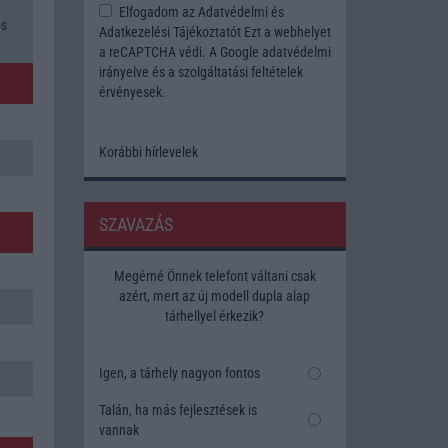
Elfogadom az
Adatvédelmi és
os
Adatkezelési Tájékoztatót
Ezt a webhelyet
a reCAPTCHA védi. A Google
adatvédelmi
irányelve
és a
szolgáltatási feltételek
érvényesek.
Korábbi hírlevelek
SZAVAZÁS
Megérné Önnek telefont váltani csak
azért, mert az új modell dupla alap
tárhellyel érkezik?
Igen, a tárhely nagyon fontos
Talán, ha más fejlesztések is
vannak