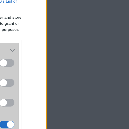
B’s List of
er and store
to grant or
ed purposes