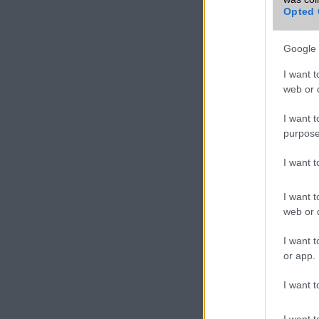
Opted 
További Noki
mobiltelefon
Google 
I want t
VIDEO
web or d
I want t
purpose
I want 
I want t
web or d
I want t
or app.
I want t
I want t