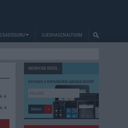
CSADÓGURU
UJESHASZNALTGSM
MENNYIBE KERÜL
Keressen a telefonboltok ajánlatai között!
k. A
tt. A