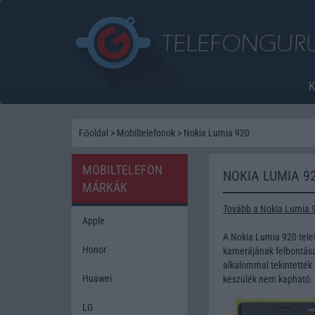
Főoldal
>
Mobiltelefonok
>
Nokia Lumia 920
MOBILTELEFON
NOKIA LUMIA 9
MÁRKÁK
Tovább a Nokia Lumia 9
Apple
A Nokia Lumia 920 tele
Honor
kamerájának felbontása 
alkalommal tekintették 
Huawei
készülék nem kapható.
LG