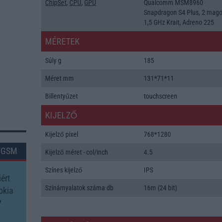
ChipSet
,
CPU
,
GPU
Qualcomm MSM8960
Snapdragon S4 Plus, 2 mag
1,5 GHz Krait, Adreno 225
MÉRETEK
Súly g
185
Méret mm
131*71*11
Billentyűzet
touchscreen
KIJELZŐ
Kijelző pixel
768*1280
TGSM
Kijelző méret - col/inch
4.5
Színes kijelző
IPS
ért
Színárnyalatok száma db
16m (24 bit)
okia
?