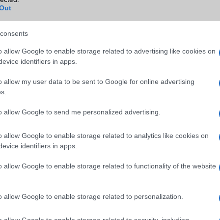
Out
a
B/T extra
A2DP
ok
Wi-Fi (alap)
g/b
v4 (n)
consents
Wi-Fi Direct
Dual
o allow Google to enable storage related to advertising like cookies on
evice identifiers in apps.
Wi-Fi extra
DLNA
o allow my user data to be sent to Google for online advertising
Wi-Fi HotSpot
Van
s.
Blackberry
Nincs
to allow Google to send me personalized advertising.
NFC
Van
o allow Google to enable storage related to analytics like cookies on
TV/USB kapcsolat
Nincs
evice identifiers in apps.
GPS
aGPS (USA), Glonass (Orosz)
o allow Google to enable storage related to functionality of the website
Push to Talk
Nincs
AKKUMULÁTOR
o allow Google to enable storage related to personalization.
Típus
Li-Ion
o allow Google to enable storage related to security, including