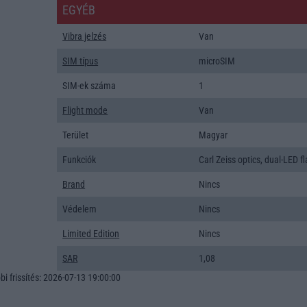
EGYÉB
Vibra jelzés
Van
SIM típus
microSIM
SIM-ek száma
1
Flight mode
Van
Terület
Magyar
Funkciók
Carl Zeiss optics, dual-LED f
Brand
Nincs
Védelem
Nincs
Limited Edition
Nincs
SAR
1,08
i frissítés: 2026-07-13 19:00:00