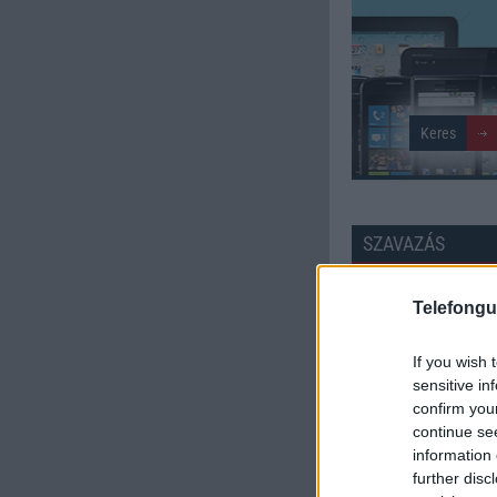
SZAVAZÁS
Külső: 5.55
Telefongu
Tudás: 5.36
If you wish 
sensitive in
Minőség: 5.52
confirm you
continue se
information 
Értékelés: 5.48 | Szavazato
further disc