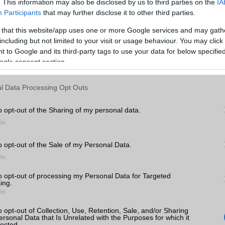
MEMÓRIA ÉS TÁRHELY
. This information may also be disclosed by us to third parties on the
IA
Participants
that may further disclose it to other third parties.
Telefonkönyv db
dinamikus
 that this website/app uses one or more Google services and may gath
Min. memória
1 GB
including but not limited to your visit or usage behaviour. You may click 
 to Google and its third-party tags to use your data for below specifi
Min. háttértár
32 GB
ogle consent section.
 920
Memória bővíthetőség
Nincs
l Data Processing Opt Outs
k
ADATCSERE
o opt-out of the Sharing of my personal data.
tás
GPRS
Van
kkal
In
EDGE
Van
 920
o opt-out of the Sale of my Personal Data.
WAP
5HTML
In
EMS
/E-mail
eMail
to opt-out of processing my Personal Data for Targeted
ing.
MMS
Van
In
Infraport
Nincs
o opt-out of Collection, Use, Retention, Sale, and/or Sharing
ersonal Data that Is Unrelated with the Purposes for which it
Bluetooth
v4,x
lected.