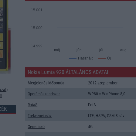
15 001
15 000
14 999
máj
jún
júl
aug
Új
Használt
Nokia Lumia 920 ÁLTALÁNOS ADATAI
Megjelenés időpontja
2012 szeptember
azat
)
Operációs rendszer
WP80 = WinPhone 8,0
s!
RotaS
FotA
ZÉK
Frekvenciasáv
LTE, HSPA, GSM 3 sáv
Generáció
4G