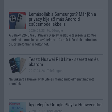
Lemásolják a Samsungot? Már jön a
privacy kijelző más Android
csúcsmodellekbe is
2026.02.23
| 9to5Google
A Galaxy S26 Ultra új Privacy Display kijelzője teljesen új szintre
emelheti a mobilos adatvédelmet – és már idén több androidos
csúcstelefonban is feltűnhet.
Teszt: Huawei P10 Lite - szerettem és
akarom
2017.04.24
| Telefonguru
Nálunk járt a Huawei P10 Lite és maradandó élményt hagyott
bennünk.
Így telepíts Google Playt a Huawei-edre!
2020.03.17
| GSM Arena