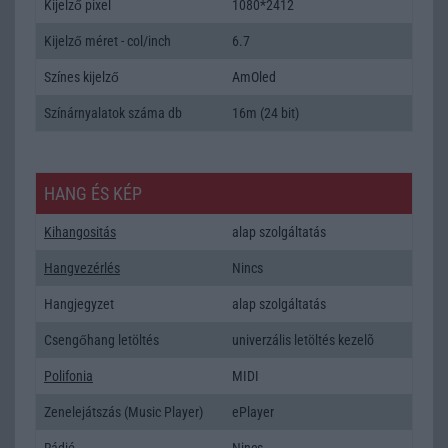
Kijelző pixel
1080*2412
Kijelző méret - col/inch
6.7
Színes kijelző
AmOled
Színárnyalatok száma db
16m (24 bit)
HANG ÉS KÉP
Kihangositás
alap szolgáltatás
Hangvezérlés
Nincs
Hangjegyzet
alap szolgáltatás
Csengőhang letöltés
univerzális letöltés kezelõ
Polifonia
MIDI
Zenelejátszás (Music Player)
ePlayer
Rádió
Nincs