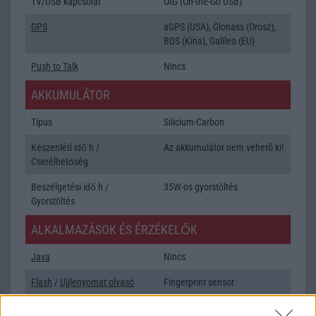
TV/USB kapcsolat
OtG (On-the-Go USB)
GPS
aGPS (USA), Glonass (Orosz),
BDS (Kína), Galileo (EU)
Push to Talk
Nincs
AKKUMULÁTOR
Típus
Silicium-Carbon
Készenléti idő h /
Az akkumulátor nem vehetõ ki!
Cserélhetőség
Beszélgetési idő h /
35W-os gyorstöltés
Gyorstöltés
ALKALMAZÁSOK ÉS ÉRZÉKELŐK
Java
Nincs
Flash
/
Ujjlenyomat olvasó
Fingerprint sensor
SNS integráció
alap szolgáltatás