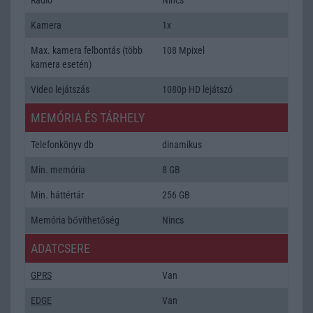
Kamera
1x
Max. kamera felbontás (több
108 Mpixel
kamera esetén)
Video lejátszás
1080p HD lejátszó
MEMÓRIA ÉS TÁRHELY
Telefonkönyv db
dinamikus
Min. memória
8 GB
Min. háttértár
256 GB
Memória bővíthetőség
Nincs
ADATCSERE
GPRS
Van
EDGE
Van