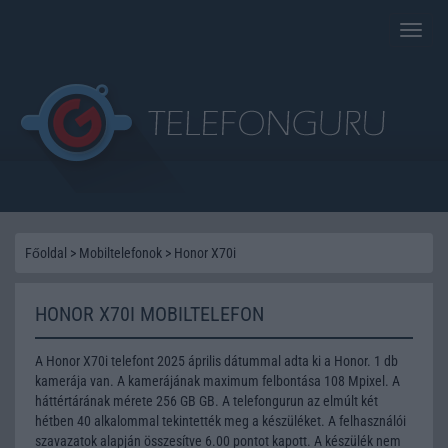
Toggle
naviga
Főoldal
>
Mobiltelefonok
>
Honor X70i
HONOR X70I MOBILTELEFON
A Honor X70i telefont 2025 április dátummal adta ki a Honor. 1 db
kamerája van. A kamerájának maximum felbontása 108 Mpixel. A
háttértárának mérete 256 GB GB. A telefongurun az elmúlt két
hétben 40 alkalommal tekintették meg a készüléket. A felhasználói
szavazatok alapján összesítve 6.00 pontot kapott. A készülék nem