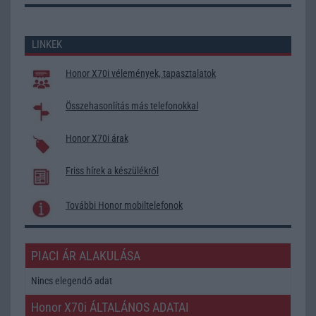
LINKEK
Honor X70i vélemények, tapasztalatok
Összehasonlítás más telefonokkal
Honor X70i árak
Friss hírek a készülékről
További Honor mobiltelefonok
PIACI ÁR ALAKULÁSA
Nincs elegendő adat
Honor X70i ÁLTALÁNOS ADATAI