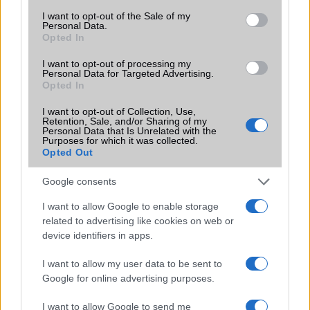
Brand
Nincs
consent section.
I want to opt-out of the Sale of my
Personal Data.
Védelem
IP65m
Opted In
Limited Edition
Nincs
I want to opt-out of processing my
Personal Data for Targeted Advertising.
SAR
Opted In
Nincs publikus adat!
N/A = Nincs adat. Legutóbbi frissítés: 2026-07-13 19:00:00
I want to opt-out of Collection, Use,
Retention, Sale, and/or Sharing of my
Personal Data that Is Unrelated with the
Purposes for which it was collected.
Opted Out
Google consents
I want to allow Google to enable storage
Új és Használt GSM kiemelt ajánlatok
related to advertising like cookies on web or
device identifiers in apps.
Apple iPhone 16
I want to allow my user data to be sent to
Google for online advertising purposes.
I want to allow Google to send me