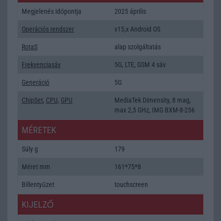
Megjelenés időpontja
2025 április
Operációs rendszer
v15,x Android OS
RotaS
alap szolgáltatás
Frekvenciasáv
5G, LTE, GSM 4 sáv
Generáció
5G
ChipSet
,
CPU
,
GPU
MediaTek Dimensity, 8 mag,
max 2,5 GHz, IMG BXM-8-256
MÉRETEK
Súly g
179
Méret mm
161*75*8
Billentyűzet
touchscreen
KIJELZŐ