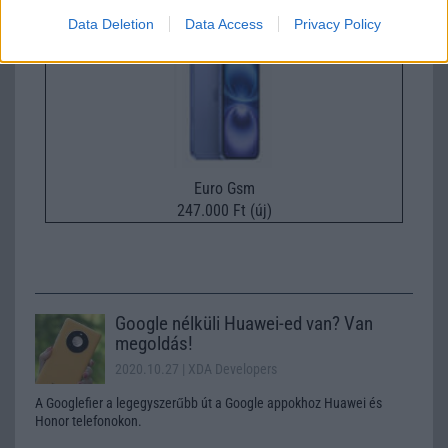
Data Deletion
Data Access
Privacy Policy
Euro Gsm
247.000 Ft (új)
Google nélküli Huawei-ed van? Van
megoldás!
2020.10.27
| XDA Developers
A Googlefier a legegyszerűbb út a Google appokhoz Huawei és
Honor telefonokon.