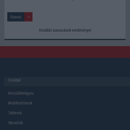
Korábbi szavazások eredményei
Főoldal
Készülékekguru
Mobiltelefonok
Tabletek
Okosórák