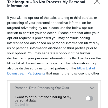
Telefonguru -
Do Not Process My Personal
Information
Organizer
alap szolgáltatás
T9 szótár
alkalmazás független szótár
If you wish to opt-out of the sale, sharing to third parties, or
processing of your personal or sensitive information for
Office alkalmazások
alap szolgáltatás
targeted advertising by us, please use the below opt-out
Iránytũ
ecompass
section to confirm your selection. Please note that after your
opt-out request is processed you may continue seeing
Extrák
Nincs
interest-based ads based on personal information utilized by
us or personal information disclosed to third parties prior to
EGYÉB
your opt-out. You may separately opt-out of the further
disclosure of your personal information by third parties on the
Vibra jelzés
alap szolgáltatás
IAB’s list of downstream participants. This information may
also be disclosed by us to third parties on the
SIM típus
nanoSIM
IAB’s List of
Downstream Participants
that may further disclose it to other
SIM-ek száma
2
third parties.
Flight mode
Van
Please note that this website/app uses one or more Google
Personal Data Processing Opt Outs
services and may gather and store information including but
Terület
Banglades
not limited to your visit or usage behaviour. You may click to
I want to opt-out of the Sharing of my
personal data.
grant or deny consent to Google and its third-party tags to
Funkciók
Nincs
Opted In
use your data for below specified purposes in below Google