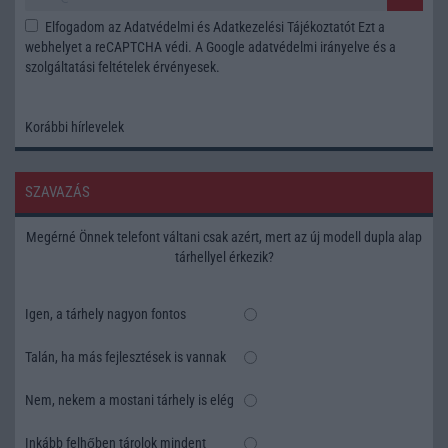
Elfogadom az
Adatvédelmi és Adatkezelési Tájékoztatót
Ezt a
webhelyet a reCAPTCHA védi. A Google
adatvédelmi irányelve
és a
szolgáltatási feltételek
érvényesek.
Korábbi hírlevelek
SZAVAZÁS
Megérné Önnek telefont váltani csak azért, mert az új modell dupla alap
tárhellyel érkezik?
Igen, a tárhely nagyon fontos
Talán, ha más fejlesztések is vannak
Nem, nekem a mostani tárhely is elég
Inkább felhőben tárolok mindent