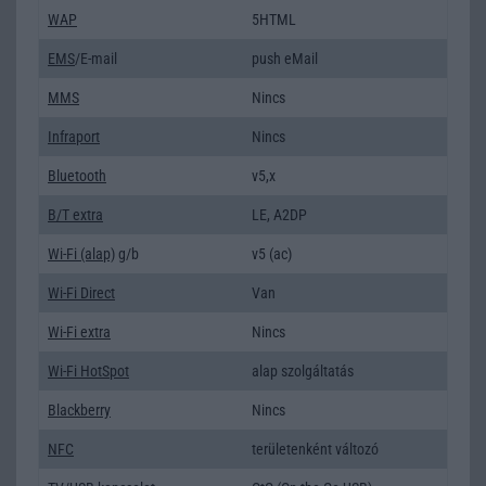
WAP
5HTML
EMS
/E-mail
push eMail
MMS
Nincs
Infraport
Nincs
Bluetooth
v5,x
B/T extra
LE, A2DP
Wi-Fi (alap)
g/b
v5 (ac)
Wi-Fi Direct
Van
Wi-Fi extra
Nincs
Wi-Fi HotSpot
alap szolgáltatás
Blackberry
Nincs
NFC
területenként változó