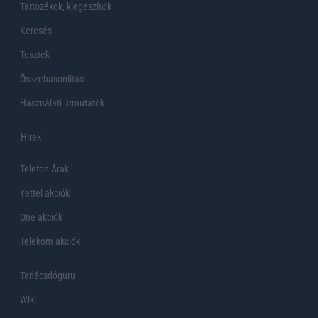
Tartozékok, kiegeszítők
Keresés
Tesztek
Összehasonlítás
Használati útmutatók
Hirek
Telefon Árak
Yettel akciók
One akciók
Telekom akciók
Tanácsdóguru
Wiki