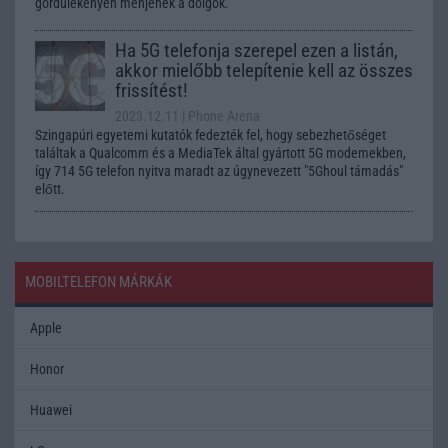
gördülékenyen menjenek a dolgok.
Ha 5G telefonja szerepel ezen a listán,
akkor mielőbb telepítenie kell az összes
frissítést!
2023.12.11
| Phone Arena
Szingapúri egyetemi kutatók fedezték fel, hogy sebezhetőséget
találtak a Qualcomm és a MediaTek által gyártott 5G modemekben,
így 714 5G telefon nyitva maradt az úgynevezett "5Ghoul támadás"
előtt.
MOBILTELEFON MÁRKÁK
Apple
Honor
Huawei