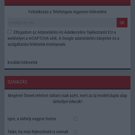
Feliratkozás a Telefonguru ingyenes hírlevelére
OK
Elfogadom az
Adatvédelmi és Adatkezelési Tájékoztatót
Ezt a
webhelyet a reCAPTCHA védi. A Google
adatvédelmi irányelve
és a
szolgáltatási feltételek
érvényesek.
Korábbi hírlevelek
SZAVAZÁS
Megérné Önnek telefont váltani csak azért, mert az új modell dupla alap
tárhellyel érkezik?
Igen, a tárhely nagyon fontos
Talán, ha más fejlesztések is vannak