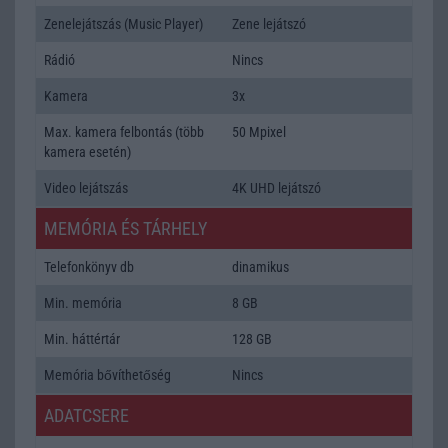
Zenelejátszás (Music Player)
Zene lejátszó
Rádió
Nincs
Kamera
3x
Max. kamera felbontás (több
50 Mpixel
kamera esetén)
Video lejátszás
4K UHD lejátszó
MEMÓRIA ÉS TÁRHELY
Telefonkönyv db
dinamikus
Min. memória
8 GB
Min. háttértár
128 GB
Memória bővíthetőség
Nincs
ADATCSERE