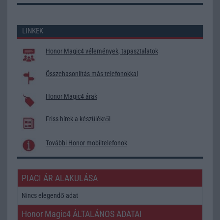
LINKEK
Honor Magic4 vélemények, tapasztalatok
Összehasonlítás más telefonokkal
Honor Magic4 árak
Friss hírek a készülékről
További Honor mobiltelefonok
PIACI ÁR ALAKULÁSA
Nincs elegendő adat
Honor Magic4 ÁLTALÁNOS ADATAI