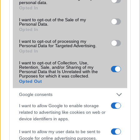
Terület
Globális
personal data.
grant or deny consent to Google and its third-party tags to
Opted In
use your data for below specified purposes in below Google
Funkciók
120Hz, HDR10+, 1000 nits
consent section.
(csúcs)
I want to opt-out of the Sale of my
Personal Data.
Opted In
Brand
Magic sorozat
Védelem
IP54
I want to opt-out of processing my
Personal Data for Targeted Advertising.
Opted In
Limited Edition
Nincs
I want to opt-out of Collection, Use,
SAR
Nincs publikus adat!
Retention, Sale, and/or Sharing of my
Personal Data that Is Unrelated with the
N/A = Nincs adat. Legutóbbi frissítés: 2026-07-13 19:00:00
Purposes for which it was collected.
Opted Out
Google consents
I want to allow Google to enable storage
related to advertising like cookies on web or
device identifiers in apps.
Új és Használt GSM kiemelt ajánlatok
I want to allow my user data to be sent to
Apple iPhone 16e
Google for online advertising purposes.