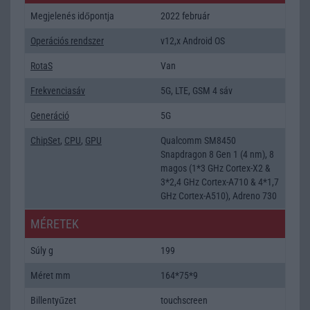
Megjelenés időpontja
2022 február
Operációs rendszer
v12,x Android OS
RotaS
Van
Frekvenciasáv
5G, LTE, GSM 4 sáv
Generáció
5G
ChipSet
,
CPU
,
GPU
Qualcomm SM8450
Snapdragon 8 Gen 1 (4 nm), 8
magos (1*3 GHz Cortex-X2 &
3*2,4 GHz Cortex-A710 & 4*1,7
GHz Cortex-A510), Adreno 730
MÉRETEK
Súly g
199
Méret mm
164*75*9
Billentyűzet
touchscreen