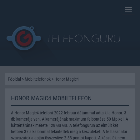
Toggle
naviga
Főoldal
>
Mobiltelefonok
>
Honor Magic4
HONOR MAGIC4 MOBILTELEFON
A Honor Magic4 telefont 2022 február dátummal adta ki a Honor. 3
db kamerája van. A kamerájának maximum felbontása 50 Mpixel. A
háttértárának mérete 128 GB GB. A telefongurun az elmúlt két
hétben 37 alkalommal tekintették meg a készüléket. A felhasználói
szavazatok alapján összesítve 2.33 pontot kapott. A készülék nem