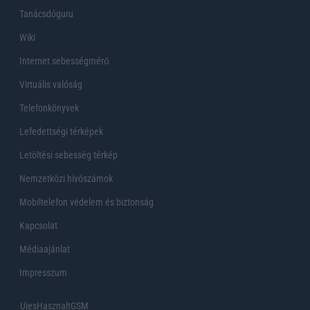
Tanácsdóguru
Wiki
Internet sebességmérő
Virtuális valóság
Telefonkönyvek
Lefedettségi térképek
Letöltési sebesség térkép
Nemzetközi hívószámok
Mobiltelefon védelem és biztonság
Kapcsolat
Médiaajánlat
Impresszum
UjesHasznaltGSM