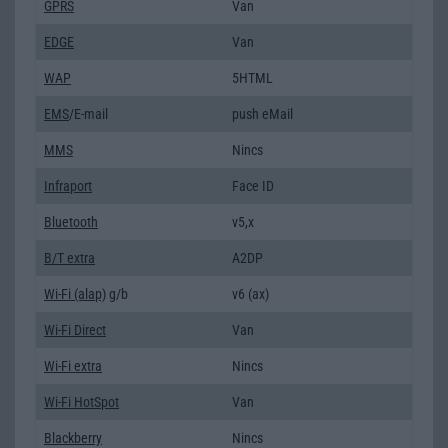
GPRS
Van
EDGE
Van
WAP
5HTML
EMS
/E-mail
push eMail
MMS
Nincs
Infraport
Face ID
Bluetooth
v5,x
B/T extra
A2DP
Wi-Fi (alap)
g/b
v6 (ax)
Wi-Fi Direct
Van
Wi-Fi extra
Nincs
Wi-Fi HotSpot
Van
Blackberry
Nincs