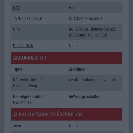
NFC
Van
TV/USB kapcsolat
OtG (On-the-Go USB)
GPS
aGPS (USA), Glonass (Orosz),
BDS (Kína), Galileo (EU)
Push to Talk
Nincs
AKKUMULÁTOR
Típus
Li-Polimer
Készenléti idő h /
Az akkumulátor nem vehetõ ki!
Cserélhetőség
Beszélgetési idő h /
66W-os gyorstöltés
Gyorstöltés
ALKALMAZÁSOK ÉS ÉRZÉKELŐK
Java
Nincs