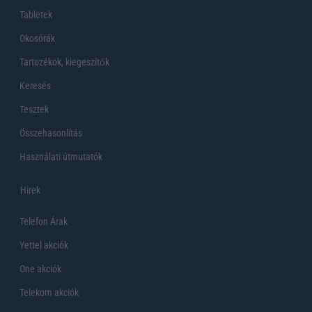
Tabletek
Okosórák
Tartozékok, kiegeszítők
Keresés
Tesztek
Összehasonlítás
Használati útmutatók
Hirek
Telefon Árak
Yettel akciók
One akciók
Telekom akciók