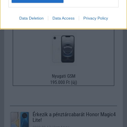
Nyugati GSM
280.000 Ft (új)
Data Deletion
Data Access
Privacy Policy
Apple iPhone 16e
Nyugati GSM
195.000 Ft (új)
Érkezik a pénztárcabarát Honor Magic4
Lite!