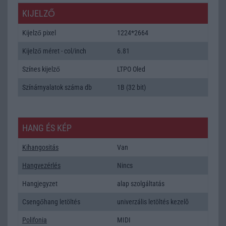
KIJELZŐ
Kijelző pixel
1224*2664
Kijelző méret - col/inch
6.81
Színes kijelző
LTPO Oled
Színárnyalatok száma db
1B (32 bit)
HANG ÉS KÉP
Kihangositás
Van
Hangvezérlés
Nincs
Hangjegyzet
alap szolgáltatás
Csengőhang letöltés
univerzális letöltés kezelõ
Polifonia
MIDI