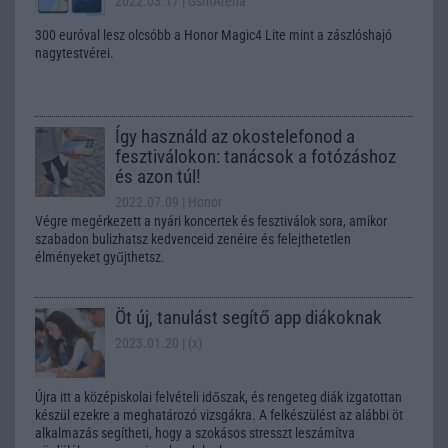
2022.03.17
| GsmArena
300 euróval lesz olcsóbb a Honor Magic4 Lite mint a zászlóshajó
nagytestvérei.
Így használd az okostelefonod a
fesztiválokon: tanácsok a fotózáshoz
és azon túl!
2022.07.09
| Honor
Végre megérkezett a nyári koncertek és fesztiválok sora, amikor
szabadon bulizhatsz kedvenceid zenéire és felejthetetlen
élményeket gyűjthetsz.
Öt új, tanulást segítő app diákoknak
2023.01.20
| (x)
Újra itt a középiskolai felvételi időszak, és rengeteg diák izgatottan
készül ezekre a meghatározó vizsgákra. A felkészülést az alábbi öt
alkalmazás segítheti, hogy a szokásos stresszt leszámítva