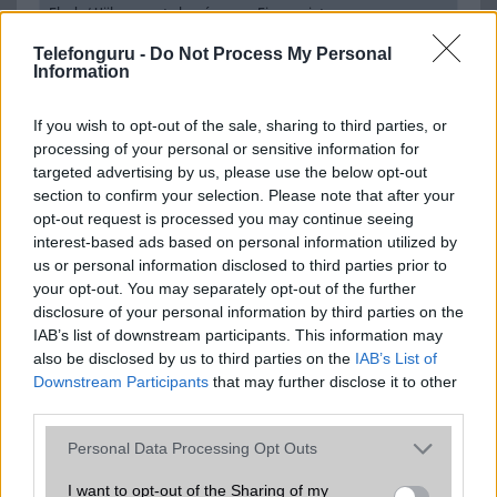
Flash
/
Ujjlenyomat olvasó
Fingerprint sensor
Telefonguru -
SNS integráció
Do Not Process My Personal
alap szolgáltatás
Information
Organizer
alap szolgáltatás
If you wish to opt-out of the sale, sharing to third parties, or
T9 szótár
alkalmazás független szótár
processing of your personal or sensitive information for
targeted advertising by us, please use the below opt-out
Office alkalmazások
alap szolgáltatás
section to confirm your selection. Please note that after your
Iránytũ
ecompass
opt-out request is processed you may continue seeing
interest-based ads based on personal information utilized by
Extrák
ultra széles hangrendszer
us or personal information disclosed to third parties prior to
your opt-out. You may separately opt-out of the further
EGYÉB
disclosure of your personal information by third parties on the
IAB’s list of downstream participants. This information may
Vibra jelzés
alap szolgáltatás
also be disclosed by us to third parties on the
IAB’s List of
SIM típus
nanoSIM
Downstream Participants
that may further disclose it to other
third parties.
SIM-ek száma
2
Please note that this website/app uses one or more Google
Personal Data Processing Opt Outs
Flight mode
Van
services and may gather and store information including but
not limited to your visit or usage behaviour. You may click to
I want to opt-out of the Sharing of my