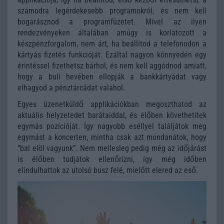
számodra legérdekesebb programokról, és nem kell
bogarásznod a programfüzetet. Mivel az ilyen
rendezvényeken általában amúgy is korlátozott a
készpénzforgalom, nem árt, ha beállítod a telefonodon a
kártyás fizetés funkcióját. Ezáltal nagyon könnyedén egy
érintéssel fizethetsz bárhol, és nem kell aggódnod amiatt,
hogy a buli hevében ellopják a bankkártyádat vagy
elhagyod a pénztárcádat valahol.
Egyes üzenetküldő applikációkban megoszthatod az
aktuális helyzetedet barátaiddal, és élőben követhetitek
egymás pozícióját. Így nagyobb eséllyel találjátok meg
egymást a koncerten, mintha csak azt mondanátok, hogy
“bal elöl vagyunk”. Nem mellesleg pedig még az időjárást
is élőben tudjátok ellenőrizni, így még időben
elindulhattok az utolsó busz felé, mielőtt elered az eső.