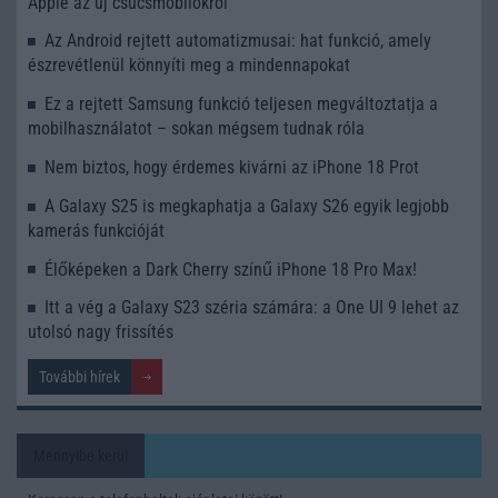
Apple az új csúcsmobilokról
Az Android rejtett automatizmusai: hat funkció, amely
észrevétlenül könnyíti meg a mindennapokat
Ez a rejtett Samsung funkció teljesen megváltoztatja a
mobilhasználatot – sokan mégsem tudnak róla
Nem biztos, hogy érdemes kivárni az iPhone 18 Prot
A Galaxy S25 is megkaphatja a Galaxy S26 egyik legjobb
kamerás funkcióját
Élőképeken a Dark Cherry színű iPhone 18 Pro Max!
Itt a vég a Galaxy S23 széria számára: a One UI 9 lehet az
utolsó nagy frissítés
További hírek
Mennyibe kerül