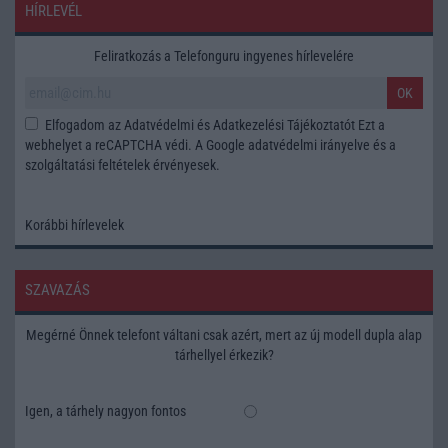
HÍRLEVÉL
Feliratkozás a Telefonguru ingyenes hírlevelére
OK
Elfogadom az
Adatvédelmi és Adatkezelési Tájékoztatót
Ezt a
webhelyet a reCAPTCHA védi. A Google
adatvédelmi irányelve
és a
szolgáltatási feltételek
érvényesek.
Korábbi hírlevelek
SZAVAZÁS
Megérné Önnek telefont váltani csak azért, mert az új modell dupla alap
tárhellyel érkezik?
Igen, a tárhely nagyon fontos