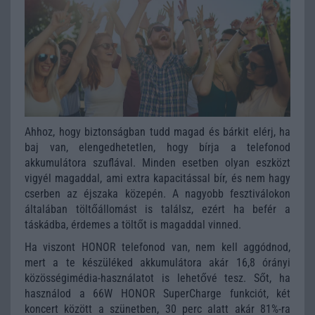
Ahhoz, hogy biztonságban tudd magad és bárkit elérj, ha
baj van, elengedhetetlen, hogy bírja a telefonod
akkumulátora szuflával. Minden esetben olyan eszközt
vigyél magaddal, ami extra kapacitással bír, és nem hagy
cserben az éjszaka közepén. A nagyobb fesztiválokon
általában töltőállomást is találsz, ezért ha befér a
táskádba, érdemes a töltőt is magaddal vinned.
Ha viszont HONOR telefonod van, nem kell aggódnod,
mert a te készüléked akkumulátora akár 16,8 órányi
közösségimédia-használatot is lehetővé tesz. Sőt, ha
használod a 66W HONOR SuperCharge funkciót, két
koncert között a szünetben, 30 perc alatt akár 81%-ra