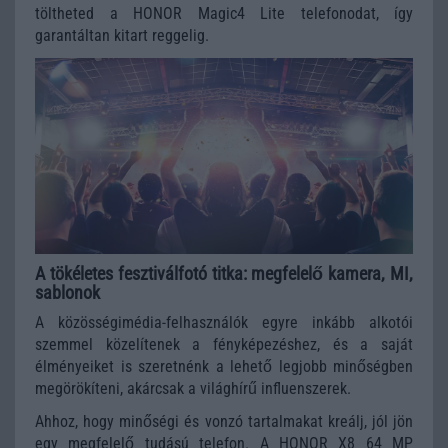
töltheted a HONOR Magic4 Lite telefonodat, így
garantáltan kitart reggelig.
A tökéletes fesztiválfotó titka: megfelelő kamera, MI,
sablonok
A közösségimédia-felhasználók egyre inkább alkotói
szemmel közelítenek a fényképezéshez, és a saját
élményeiket is szeretnénk a lehető legjobb minőségben
megörökíteni, akárcsak a világhírű influenszerek.
Ahhoz, hogy minőségi és vonzó tartalmakat kreálj, jól jön
egy megfelelő tudású telefon. A HONOR X8 64 MP