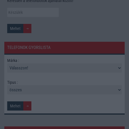
Keressen a telefonboltok ajánlatai között!
TELEFONOK GYORSLISTA
Márka :
Tipus :