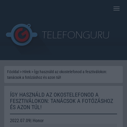
Toggle
naviga
Főoldal
>
Hírek
>
Így használd az okostelefonod a fesztiválokon:
tanácsok a fotózáshoz és azon túl!
ÍGY HASZNÁLD AZ OKOSTELEFONOD A
FESZTIVÁLOKON: TANÁCSOK A FOTÓZÁSHOZ
ÉS AZON TÚL!
2022.07.09| Honor