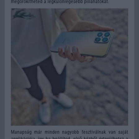
megörökítheted a legkülönlegesebb pillanatokat.
Manapság már minden nagyobb fesztiválnak van saját
applikációja, így ha beállítod, első kézből értesülhetsz a