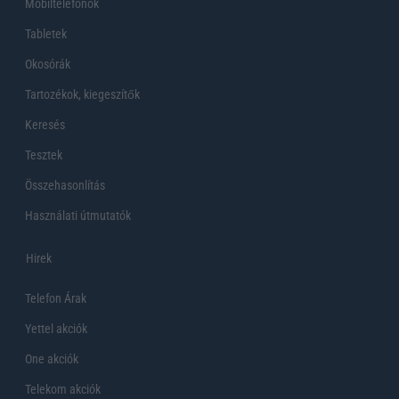
Mobiltelefonok
Tabletek
Okosórák
Tartozékok, kiegeszítők
Keresés
Tesztek
Összehasonlítás
Használati útmutatók
Hirek
Telefon Árak
Yettel akciók
One akciók
Telekom akciók