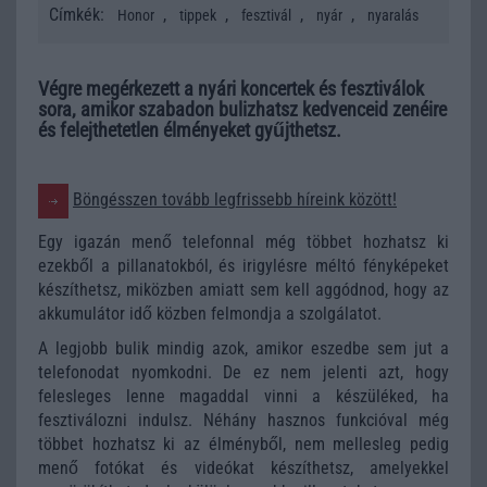
Címkék:
,
,
,
,
Honor
tippek
fesztivál
nyár
nyaralás
Végre megérkezett a nyári koncertek és fesztiválok
sora, amikor szabadon bulizhatsz kedvenceid zenéire
és felejthetetlen élményeket gyűjthetsz.
Böngésszen tovább legfrissebb híreink között!
Egy igazán menő telefonnal még többet hozhatsz ki
ezekből a pillanatokból, és irigylésre méltó fényképeket
készíthetsz, miközben amiatt sem kell aggódnod, hogy az
akkumulátor idő közben felmondja a szolgálatot.
A legjobb bulik mindig azok, amikor eszedbe sem jut a
telefonodat nyomkodni. De ez nem jelenti azt, hogy
felesleges lenne magaddal vinni a készüléked, ha
fesztiválozni indulsz. Néhány hasznos funkcióval még
többet hozhatsz ki az élményből, nem mellesleg pedig
menő fotókat és videókat készíthetsz, amelyekkel