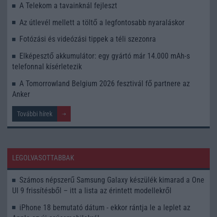
A Telekom a tavainknál fejleszt
Az útlevél mellett a töltő a legfontosabb nyaraláskor
Fotózási és videózási tippek a téli szezonra
Elképesztő akkumulátor: egy gyártó már 14.000 mAh-s
telefonnal kísérletezik
A Tomorrowland Belgium 2026 fesztivál fő partnere az
Anker
További hírek
LEGOLVASOTTABBAK
Számos népszerű Samsung Galaxy készülék kimarad a One
UI 9 frissítésből – itt a lista az érintett modellekről
iPhone 18 bemutató dátum - ekkor rántja le a leplet az