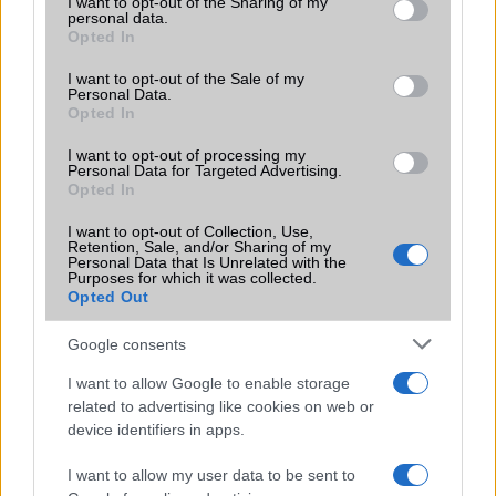
not limited to your visit or usage behaviour. You may click to
I want to opt-out of the Sharing of my
personal data.
grant or deny consent to Google and its third-party tags to
Opted In
use your data for below specified purposes in below Google
Apple iPhone 15 Pro
consent section.
I want to opt-out of the Sale of my
Personal Data.
Opted In
I want to opt-out of processing my
Personal Data for Targeted Advertising.
Opted In
I want to opt-out of Collection, Use,
Retention, Sale, and/or Sharing of my
Nyugati GSM
Personal Data that Is Unrelated with the
Purposes for which it was collected.
300.000 Ft (új)
Opted Out
Google consents
I want to allow Google to enable storage
related to advertising like cookies on web or
Számos népszerű Samsung Galaxy
device identifiers in apps.
készülék kimarad a One UI 9
frissítésből – itt a lista az érintett
I want to allow my user data to be sent to
modellekről