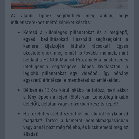
Az alábbi tippek segíthetnek még abban, hogy
influenszerekhez méltó képeket készíts:
Keresd a különleges pillanatokat és a meglepő,
egyedi beállításokat! Használd segítségként a
kamera kijelzőjén látható rácsokat! Egyes
okostelefonok még ennél is tovább mennek, mint
például a HONOR Magic4 Pro, amely a mesterséges
intelligencia segítségével képes kiválasztani a
legjobb pillanatokat egy videóból, így néhány
egyszerű érintéssel elmentheted az emlékeidet.
Délben és 13 óra körül inkább ne fotózz, mert ekkor
a fény éppen a fejed fölött van! Lehetőleg inkább
délelőtt, délután vagy árnyékban készíts képet!
Ha tökéletes szelfit szeretnél, ne alulról fényképezd
magadat! Tartsd a kamerát homlokmagasságban
vagy annál picit még feljebb, és kicsit emeld meg az
álladat!