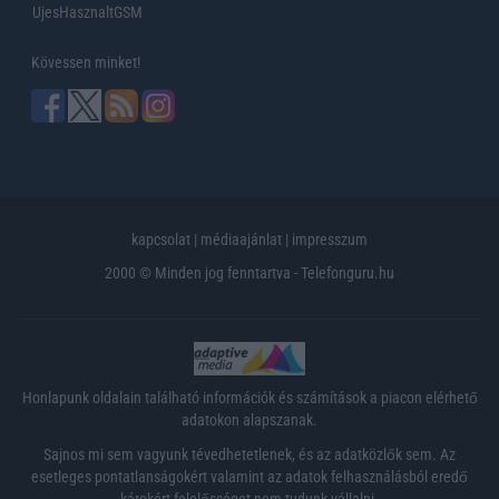
UjesHasznaltGSM
Kövessen minket!
kapcsolat
|
médiaajánlat
|
impresszum
2000 © Minden jog fenntartva - Telefonguru.hu
Honlapunk oldalain található információk és számítások a piacon elérhető
adatokon alapszanak.
Sajnos mi sem vagyunk tévedhetetlenek, és az adatközlők sem. Az
esetleges pontatlanságokért valamint az adatok felhasználásból eredő
károkért felelősséget nem tudunk vállalni.