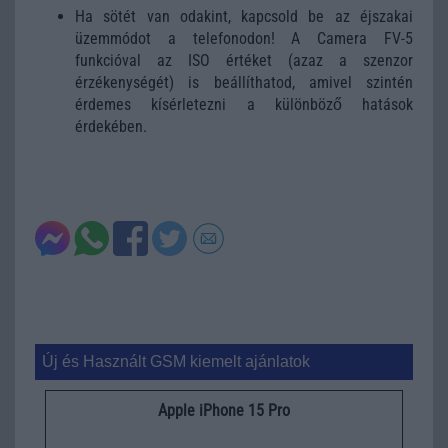
Ha sötét van odakint, kapcsold be az éjszakai
üzemmódot a telefonodon! A Camera FV-5
funkcióval az ISO értéket (azaz a szenzor
érzékenységét) is beállíthatod, amivel szintén
érdemes kísérletezni a különböző hatások
érdekében.
Új és Használt GSM kiemelt ajánlatok
Apple iPhone 15 Pro