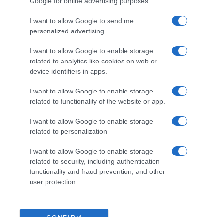
Google for online advertising purposes.
2026.06.30
| Phone Arena
A One UI 9 érkezése új mesterséges intelligencia-
I want to allow Google to send me
funkciókat és továbbfejlesztett kezelőfelületet hoz,
personalized advertising.
azonban több korábbi csúcskategóriás és középkategóriás
Galaxy készülék számára ez lesz az út vége.
I want to allow Google to enable storage
related to analytics like cookies on web or
iPhone 18 bemutató dátum - ekkor
device identifiers in apps.
rántja le a leplet az Apple az új
csúcsmobilokról
I want to allow Google to enable storage
2026.06.29
| Phone Arena
related to functionality of the website or app.
A szeptemberi eseményen az iPhone 18 Pro modellek
mellett a régóta pletykált hajlítható iPhone Ultra is
I want to allow Google to enable storage
bemutatkozhat, miközben az áremelésekről szóló
related to personalization.
találgatások továbbra is beárnyékolják a rajtot.
I want to allow Google to enable storage
Az Android rejtett automatizmusai: hat
related to security, including authentication
funkció, amely észrevétlenül könnyíti
functionality and fraud prevention, and other
meg a mindennapokat
user protection.
2026.06.14
| Android Police
Sok felhasználó külön alkalmazásokra esküszik, pedig az
Android már évek óta olyan intelligens funkciókat kínál,