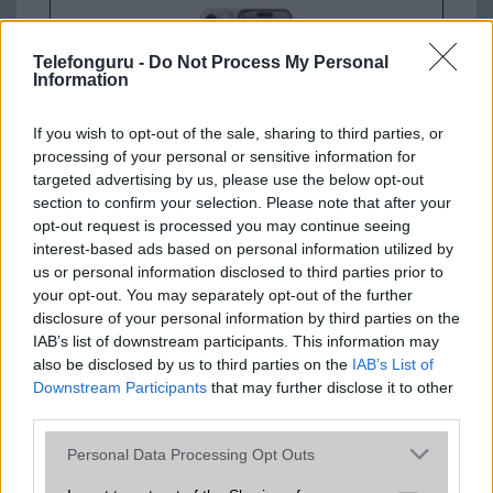
Telefonguru -
Do Not Process My Personal
Information
If you wish to opt-out of the sale, sharing to third parties, or
processing of your personal or sensitive information for
Nyugati GSM
targeted advertising by us, please use the below opt-out
280.000 Ft (új)
section to confirm your selection. Please note that after your
opt-out request is processed you may continue seeing
interest-based ads based on personal information utilized by
Apple iPhone 15 Pro
us or personal information disclosed to third parties prior to
your opt-out. You may separately opt-out of the further
disclosure of your personal information by third parties on the
IAB’s list of downstream participants. This information may
also be disclosed by us to third parties on the
IAB’s List of
Downstream Participants
that may further disclose it to other
third parties.
Please note that this website/app uses one or more Google
Personal Data Processing Opt Outs
Nyugati GSM
services and may gather and store information including but
280.000 Ft (új)