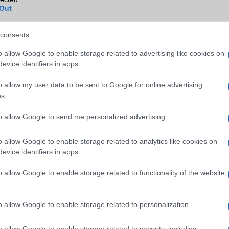
B/T extra
A2DP
Out
Wi-Fi (alap)
g/b
v5 (ac)
consents
Wi-Fi Direct
Van
o allow Google to enable storage related to advertising like cookies on
Wi-Fi extra
Nincs
evice identifiers in apps.
Wi-Fi HotSpot
Van
o allow my user data to be sent to Google for online advertising
s.
Blackberry
Nincs
NFC
Van
to allow Google to send me personalized advertising.
TV/USB kapcsolat
OtG (On-the-Go USB)
o allow Google to enable storage related to analytics like cookies on
evice identifiers in apps.
GPS
aGPS (USA), Glonass (Orosz)
BDS (Kína), Galileo (EU), QZ
o allow Google to enable storage related to functionality of the website
(Japán)
Push to Talk
Nincs
o allow Google to enable storage related to personalization.
AKKUMULÁTOR
o allow Google to enable storage related to security, including