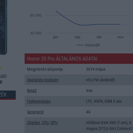
60 000
40 000
jún
sep
okt
nov
Használt
Honor 20 Pro ÁLTALÁNOS ADATAI
Megjelenés időpontja
2019 május
zat
)
Operációs rendszer
v9,x Pie (Android)
s!
RotaS
Van
ZÉK
Frekvenciasáv
LTE, HSPA, GSM 3 sáv
Generáció
4G
ChipSet
,
CPU
,
GPU
HiSilicon Kirin 980 (7 nm), 8
magos (2*2,6 GHz Cortex-A7