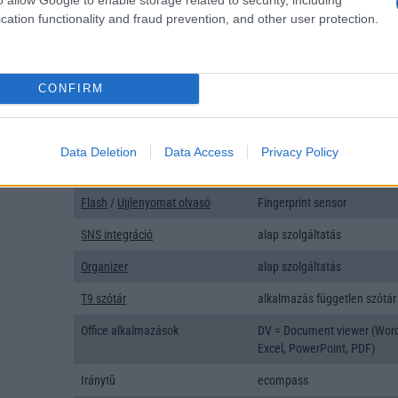
Típus
Li-Polimer
cation functionality and fraud prevention, and other user protection.
Készenléti idő h /
Az akkumulátor nem vehetõ 
Cserélhetőség
Beszélgetési idő h /
Gyorstöltésre alkalmas
CONFIRM
Gyorstöltés
ALKALMAZÁSOK ÉS ÉRZÉKELŐK
Data Deletion
Data Access
Privacy Policy
Java
Nincs
Flash
/
Ujjlenyomat olvasó
Fingerprint sensor
SNS integráció
alap szolgáltatás
Organizer
alap szolgáltatás
T9 szótár
alkalmazás független szótár
Office alkalmazások
DV = Document viewer (Wor
Excel, PowerPoint, PDF)
Iránytũ
ecompass