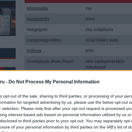
Kihangositás
Van
Hangvezérlés
Nincs
Hangjegyzet
alap szolgáltatás
Csengőhang letöltés
32-bit/384kHz audio
Polifonia
MIDI
Zenelejátszás (Music Player)
Aktív zajelnyomás külön
mikrofonnal!
Rádió
Nincs
ru -
Do Not Process My Personal Information
Kamera
4x
to opt-out of the sale, sharing to third parties, or processing of your per
Max. kamera felbontás (több
48 Mpixel
formation for targeted advertising by us, please use the below opt-out s
kamera esetén)
r selection. Please note that after your opt-out request is processed y
k: 40
eing interest-based ads based on personal information utilized by us or
Video lejátszás
4K UHD lejátszó
disclosed to third parties prior to your opt-out. You may separately opt-
MEMÓRIA ÉS TÁRHELY
losure of your personal information by third parties on the IAB’s list of