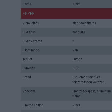
Extrák
Nincs
EGYÉB
Vibra jelzés
alap szolgáltatás
SIM típus
nanoSIM
SIM-ek száma
2
Flight mode
Van
Terület
Európa
Funkciók
HDR
Brand
Pro - emelt szintû és
felszereltségû változat!
Védelem
Front/back glass, aluminum
frame
Limited Edition
Nincs