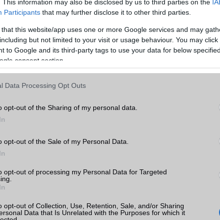
. This information may also be disclosed by us to third parties on the
IA
Telefonkönyv db
dinamikus
Participants
that may further disclose it to other third parties.
Min. memória
8 GB
 that this website/app uses one or more Google services and may gath
including but not limited to your visit or usage behaviour. You may click 
Min. háttértár
128 GB
 to Google and its third-party tags to use your data for below specifi
ogle consent section.
Memória bővíthetőség
Nincs
k
ADATCSERE
l Data Processing Opt Outs
tás
kkal
GPRS
Van
o opt-out of the Sharing of my personal data.
EDGE
Van
In
 árak
WAP
5HTML
o opt-out of the Sale of my Personal Data.
In
EMS
/E-mail
push eMail
to opt-out of processing my Personal Data for Targeted
MMS
Nincs
ing.
In
Infraport
Van
or
o opt-out of Collection, Use, Retention, Sale, and/or Sharing
Bluetooth
v5,x
ersonal Data that Is Unrelated with the Purposes for which it
ok
lected.