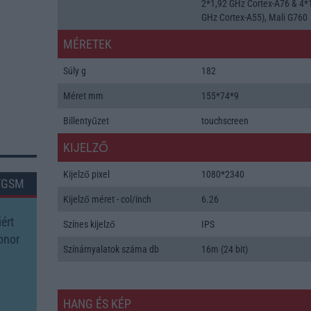
2*1,92 GHz Cortex-A76 & 4*
GHz Cortex-A55), Mali G760
MÉRETEK
Súly g
182
Méret mm
155*74*9
Billentyűzet
touchscreen
KIJELZŐ
Kijelző pixel
1080*2340
TGSM
Kijelző méret - col/inch
6.26
ért
Színes kijelző
IPS
onor
Színárnyalatok száma db
16m (24 bit)
HANG ÉS KÉP