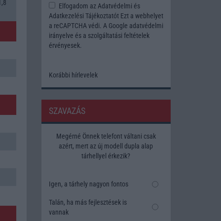
1,8
Elfogadom az
Adatvédelmi és
Adatkezelési Tájékoztatót
Ezt a webhelyet
a reCAPTCHA védi. A Google
adatvédelmi
irányelve
és a
szolgáltatási feltételek
érvényesek.
Korábbi hírlevelek
SZAVAZÁS
Megérné Önnek telefont váltani csak
azért, mert az új modell dupla alap
tárhellyel érkezik?
Igen, a tárhely nagyon fontos
Talán, ha más fejlesztések is
vannak