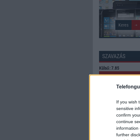
SZAVAZÁS
Külső: 7.85
Tudás: 8.05
Telefongu
Minőség: 8.08
If you wish 
sensitive in
confirm you
Értékelés: 7.99 | Szavazato
continue se
Szavazzon Ön is!
information 
further disc