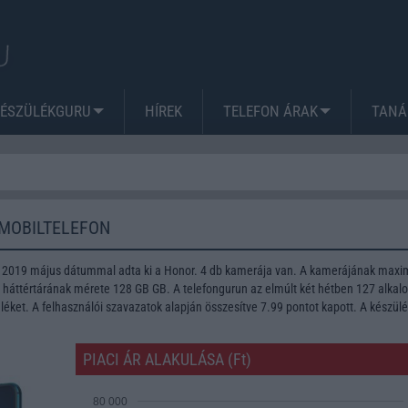
KÉSZÜLÉKGURU
HÍREK
TELEFON ÁRAK
TANÁ
 MOBILTELEFON
nt 2019 május dátummal adta ki a Honor. 4 db kamerája van. A kamerájának max
A háttértárának mérete 128 GB GB. A telefongurun az elmúlt két hétben 127 alka
léket. A felhasználói szavazatok alapján összesítve 7.99 pontot kapott. A készül
PIACI ÁR ALAKULÁSA (Ft)
80 000