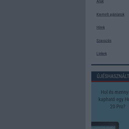
Árak
Kiemelt ajánlatok
Hírek
Szavazás
Linkek
ÚJÉSHASZNÁL
Hol és mennyi
kapható egy H
20 Pro?