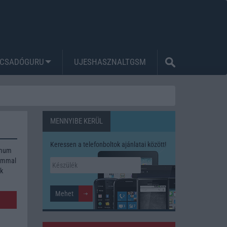
CSADÓGURU
UJESHASZNALTGSM
MENNYIBE KERÜL
Keressen a telefonboltok ajánlatai között!
imum
lommal
ék