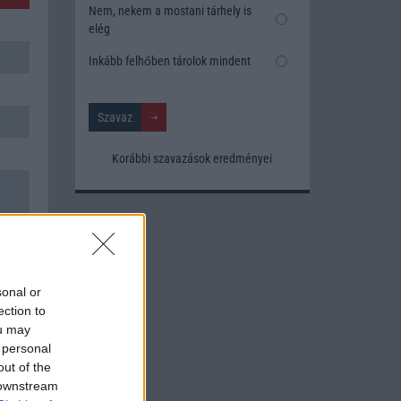
Nem, nekem a mostani tárhely is
elég
Inkább felhőben tárolok mindent
Korábbi szavazások eredményei
sonal or
ection to
ou may
 personal
out of the
 downstream