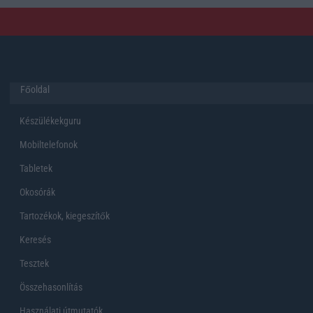
Főoldal
Készülékekguru
Mobiltelefonok
Tabletek
Okosórák
Tartozékok, kiegeszítők
Keresés
Tesztek
Összehasonlítás
Használati útmutatók