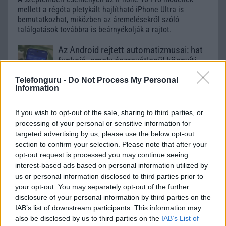
mellett a régóta pletykált hajlítható iPhone Ultra is
bemutatkozhat, miközben az áremelésekről szóló
találgatások továbbra is beárnyékolják a rajtot.
Az Android rejtett automatizmusai: hat
funkció, amely észrevétlenül könnyíti
meg a mindennapokat
Telefonguru -
Do Not Process My Personal
2026.06.14
| Android Police
Information
Sok felhasználó külön alkalmazásokra esküszik, pedig az
Android már évek óta olyan intelligens funkciókat kínál,
If you wish to opt-out of the sale, sharing to third parties, or
amelyek maguktól dolgoznak a háttérben.
processing of your personal or sensitive information for
targeted advertising by us, please use the below opt-out
Ez a rejtett Samsung funkció teljesen
section to confirm your selection. Please note that after your
megváltoztatja a mobilhasználatot –
opt-out request is processed you may continue seeing
sokan mégsem tudnak róla
interest-based ads based on personal information utilized by
2026.07.12
| Android Central
us or personal information disclosed to third parties prior to
Az Edge Panel az egyik leghasznosabb funkció, amely
your opt-out. You may separately opt-out of the further
jelentősen felgyorsítja a mindennapi használatot,
disclosure of your personal information by third parties on the
miközben a Pixel telefonokból továbbra is hiányzik.
IAB’s list of downstream participants. This information may
also be disclosed by us to third parties on the
IAB’s List of