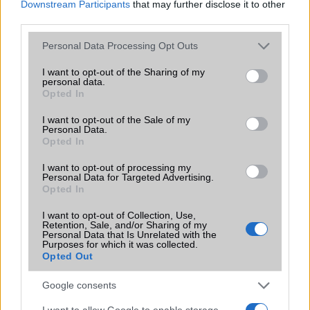
Downstream Participants
that may further disclose it to other
third parties.
Please note that this website/app uses one or more Google
Personal Data Processing Opt Outs
services and may gather and store information including but
KAPCSOLÓDÓ HÍREK
not limited to your visit or usage behaviour. You may click to
I want to opt-out of the Sharing of my
personal data.
grant or deny consent to Google and its third-party tags to
Huawei P30 Pro reklám a 10x-es zoomról
Opted In
use your data for below specified purposes in below Google
Még egy kis felhajtás a holnapi P30 bejelentés előtt
consent section.
I want to opt-out of the Sale of my
Personal Data.
IFA 2019: megújult a Huawei P30 Pro
Opted In
Európában az Android 10 P30 és P30 Prora
I want to opt-out of processing my
Personal Data for Targeted Advertising.
A Huawei javítja a P30 sorozat homályos fotóit okozó
Opted In
hibát!
I want to opt-out of Collection, Use,
Retention, Sale, and/or Sharing of my
Meglepetés! A Huawei P30 Pro frissítést kap
Personal Data that Is Unrelated with the
Purposes for which it was collected.
A Huawei P30 sorozat nem kap HarmonyOS 4-et
Opted Out
Újabb frissítést kap az idén 5 éves Huawei P30 Pro
Google consents
További hírek
I want to allow Google to enable storage