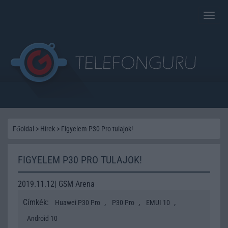
Toggle
naviga
Főoldal
>
Hírek
>
Figyelem P30 Pro tulajok!
FIGYELEM P30 PRO TULAJOK!
2019.11.12| GSM Arena
Címkék:
,
,
,
Huawei P30 Pro
P30 Pro
EMUI 10
Android 10