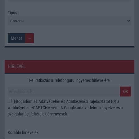
Tipus :
HÍRLEVÉL
Feliratkozás a Telefonguru ingyenes hírlevelére
OK
Elfogadom az
Adatvédelmi és Adatkezelési Tájékoztatót
Ezt a
webhelyet a reCAPTCHA védi. A Google
adatvédelmi irányelve
és a
szolgáltatási feltételek
érvényesek.
Korábbi hírlevelek