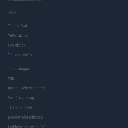
Hirek
Telefon Árak
Yettel akciók
One akciók
Telekom akciók
Tanácsdóguru
Wiki
Internet sebességmérő
Virtuális valóság
Telefonkönyvek
Lefedettségi térképek
Letöltési sebesség térkép