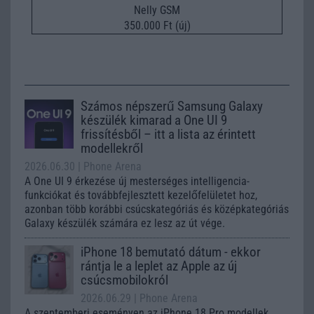
Nelly GSM
350.000 Ft (új)
Számos népszerű Samsung Galaxy
készülék kimarad a One UI 9
frissítésből – itt a lista az érintett
modellekről
2026.06.30
| Phone Arena
A One UI 9 érkezése új mesterséges intelligencia-
funkciókat és továbbfejlesztett kezelőfelületet hoz,
azonban több korábbi csúcskategóriás és középkategóriás
Galaxy készülék számára ez lesz az út vége.
iPhone 18 bemutató dátum - ekkor
rántja le a leplet az Apple az új
csúcsmobilokról
2026.06.29
| Phone Arena
A szeptemberi eseményen az iPhone 18 Pro modellek