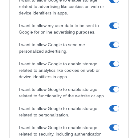
related to advertising like cookies on web or
device identifiers in apps.
LEGOLVASOTTABBAK
I want to allow my user data to be sent to
Google for online advertising purposes.
Számos népszerű Samsung Galaxy készülék kimarad a One
I want to allow Google to send me
UI 9 frissítésből – itt a lista az érintett modellekről
personalized advertising.
iPhone 18 bemutató dátum - ekkor rántja le a leplet az
Apple az új csúcsmobilokról
I want to allow Google to enable storage
related to analytics like cookies on web or
Az Android rejtett automatizmusai: hat funkció, amely
device identifiers in apps.
észrevétlenül könnyíti meg a mindennapokat
I want to allow Google to enable storage
Ez a rejtett Samsung funkció teljesen megváltoztatja a
related to functionality of the website or app.
mobilhasználatot – sokan mégsem tudnak róla
I want to allow Google to enable storage
Nem biztos, hogy érdemes kivárni az iPhone 18 Prot
related to personalization.
A Galaxy S25 is megkaphatja a Galaxy S26 egyik legjobb
kamerás funkcióját
I want to allow Google to enable storage
related to security, including authentication
Élőképeken a Dark Cherry színű iPhone 18 Pro Max!