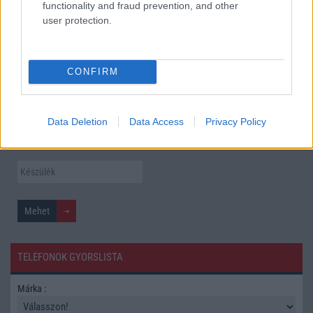
functionality and fraud prevention, and other
user protection.
Itt a vég a Galaxy S23 széria számára: a One UI 9 lehet az
utolsó nagy frissítés
További hírek
CONFIRM
Mennyibe kerül
Data Deletion
Data Access
Privacy Policy
Keressen a telefonboltok ajánlatai között!
TELEFONOK GYORSLISTA
Márka :