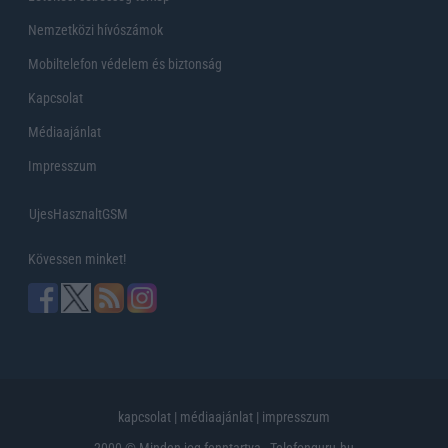
Nemzetközi hívószámok
Mobiltelefon védelem és biztonság
Kapcsolat
Médiaajánlat
Impresszum
UjesHasznaltGSM
Kövessen minket!
kapcsolat
|
médiaajánlat
|
impresszum
2000 © Minden jog fenntartva - Telefonguru.hu