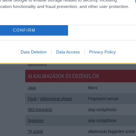
cation functionality and fraud prevention, and other user protection.
Push to Talk
Nincs
AKKUMULÁTOR
CONFIRM
Típus
Li-Polimer
Készenléti idő h /
Az akkumulátor nem vehetõ 
Cserélhetőség
Data Deletion
Data Access
Privacy Policy
Beszélgetési idő h /
Gyorstöltésre alkalmas
Gyorstöltés
ALKALMAZÁSOK ÉS ÉRZÉKELŐK
Java
Nincs
Flash
/
Ujjlenyomat olvasó
Fingerprint sensor
SNS integráció
alap szolgáltatás
Organizer
alap szolgáltatás
T9 szótár
alkalmazás független szótár