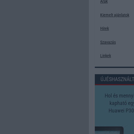
Árak
Kiemelt ajánlatok
Hírek
Szavazás
Linkek
ÚJÉSHASZNÁL
Hol és mennyi
kapható eg
Huawei P30