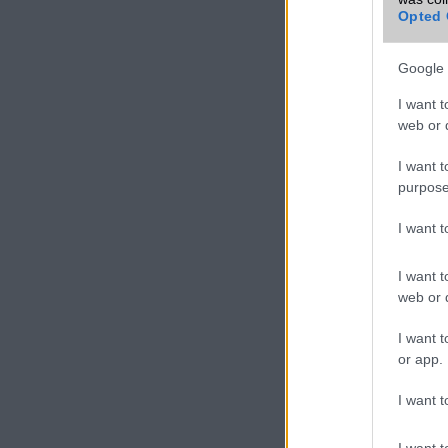
Opted 
VIDEO
Google 
I want t
web or d
I want t
purpose
I want 
I want t
web or d
I want t
or app.
I want t
I want t