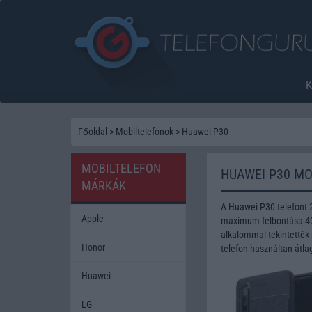
Főoldal
>
Mobiltelefonok
>
Huawei P30
MOBILTELEFON
HUAWEI P30 MO
MÁRKÁK
A Huawei P30 telefont 
Apple
maximum felbontása 40 
alkalommal tekintették 
Honor
telefon használtan átla
Huawei
LG