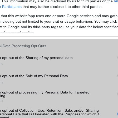
. This information may also be disclosed by us to third parties on the
IA
kamera esetén)
Participants
that may further disclose it to other third parties.
Video lejátszás
4K UHD lejátszó
 that this website/app uses one or more Google services and may gath
MEMÓRIA ÉS TÁRHELY
including but not limited to your visit or usage behaviour. You may click 
 to Google and its third-party tags to use your data for below specifi
Telefonkönyv db
dinamikus
ogle consent section.
k
Min. memória
6 GB
l Data Processing Opt Outs
tás
Min. háttértár
128 GB
kkal
o opt-out of the Sharing of my personal data.
Memória bővíthetőség
NM card
In
árak
ADATCSERE
o opt-out of the Sale of my Personal Data.
GPRS
Van
In
EDGE
Van
to opt-out of processing my Personal Data for Targeted
ing.
WAP
5HTML
In
EMS
/E-mail
push eMail
wei
o opt-out of Collection, Use, Retention, Sale, and/or Sharing
ersonal Data that Is Unrelated with the Purposes for which it
ok
lected.
MMS
Nincs