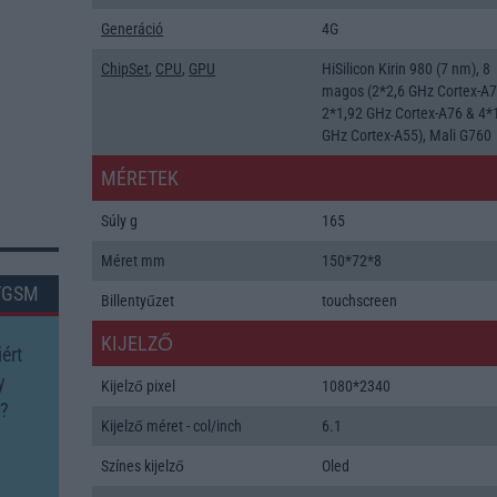
Generáció
4G
ChipSet
,
CPU
,
GPU
HiSilicon Kirin 980 (7 nm), 8
magos (2*2,6 GHz Cortex-A7
2*1,92 GHz Cortex-A76 & 4*
GHz Cortex-A55), Mali G760
MÉRETEK
Súly g
165
Méret mm
150*72*8
TGSM
Billentyűzet
touchscreen
KIJELZŐ
ért
y
Kijelző pixel
1080*2340
?
Kijelző méret - col/inch
6.1
Színes kijelző
Oled