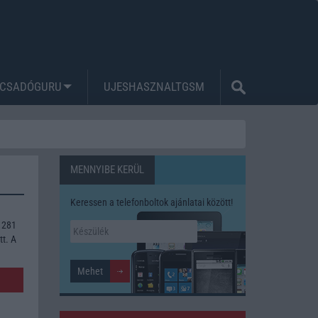
CSADÓGURU
UJESHASZNALTGSM
MENNYIBE KERÜL
Keressen a telefonboltok ajánlatai között!
 281
tt. A