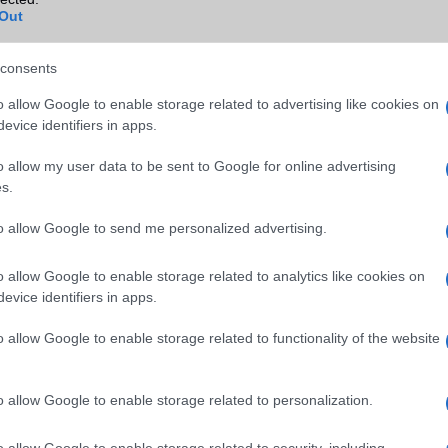
Out
Infraport
Nincs
consents
Bluetooth
v5,x
o allow Google to enable storage related to advertising like cookies on
B/T extra
A2DP
evice identifiers in apps.
Wi-Fi (alap)
g/b
v5 (ac)
o allow my user data to be sent to Google for online advertising
Wi-Fi Direct
Van
s.
Wi-Fi extra
Nincs
to allow Google to send me personalized advertising.
Wi-Fi HotSpot
Van
o allow Google to enable storage related to analytics like cookies on
Blackberry
Nincs
evice identifiers in apps.
NFC
Van
o allow Google to enable storage related to functionality of the website
TV/USB kapcsolat
1,x Type-C
GPS
aGPS (USA), Glonass (Orosz)
o allow Google to enable storage related to personalization.
BDS (Kína), Galileo (EU), QZ
(Japán)
o allow Google to enable storage related to security, including