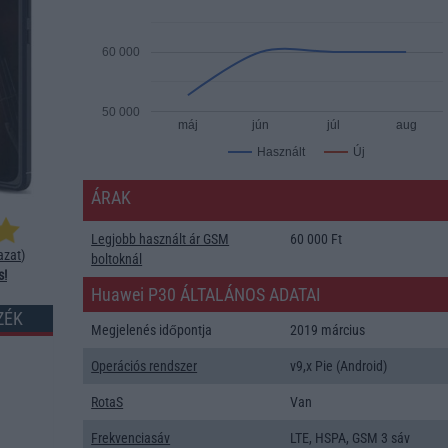
60 000
50 000
máj
jún
júl
aug
Új
Használt
ÁRAK
Legjobb használt ár GSM
60 000 Ft
azat
)
boltoknál
s!
Huawei P30 ÁLTALÁNOS ADATAI
ZÉK
Megjelenés időpontja
2019 március
Operációs rendszer
v9,x Pie (Android)
RotaS
Van
Frekvenciasáv
LTE, HSPA, GSM 3 sáv