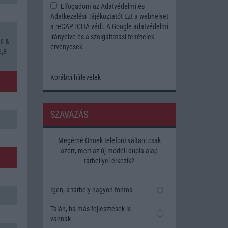
Elfogadom az
Adatvédelmi és
Adatkezelési Tájékoztatót
Ezt a webhelyet
a reCAPTCHA védi. A Google
adatvédelmi
irányelve
és a
szolgáltatási feltételek
6 &
érvényesek.
1,8
Korábbi hírlevelek
SZAVAZÁS
Megérné Önnek telefont váltani csak
azért, mert az új modell dupla alap
tárhellyel érkezik?
Igen, a tárhely nagyon fontos
Talán, ha más fejlesztések is
vannak