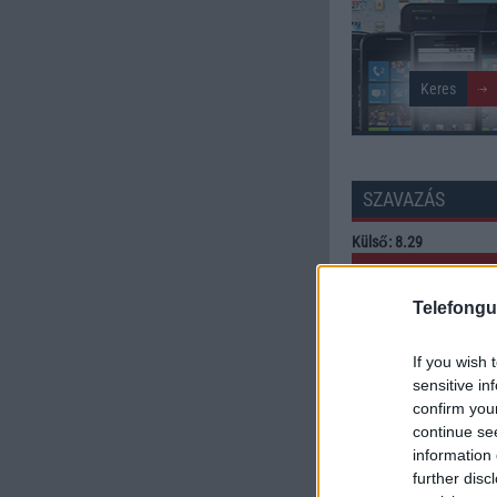
SZAVAZÁS
Külső: 8.29
Tudás: 8.15
Telefongu
Minőség: 8.29
If you wish 
sensitive in
confirm you
Értékelés: 8.25 | Szavazato
continue se
Szavazzon Ön is!
information 
further disc