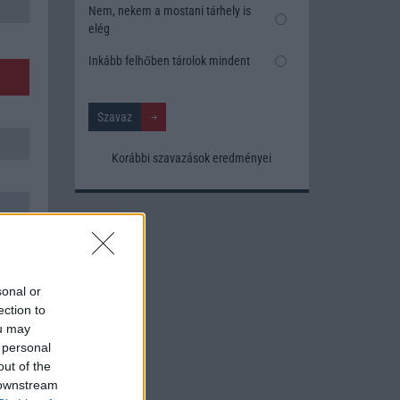
Nem, nekem a mostani tárhely is
elég
Inkább felhőben tárolok mindent
Korábbi szavazások eredményei
sonal or
ection to
ou may
 personal
out of the
 downstream