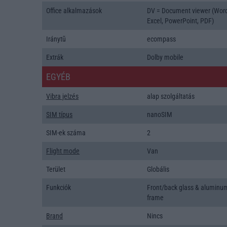
Office alkalmazások
DV = Document viewer (Wor
Excel, PowerPoint, PDF)
Iránytũ
ecompass
Extrák
Dolby mobile
EGYÉB
Vibra jelzés
alap szolgáltatás
SIM típus
nanoSIM
SIM-ek száma
2
Flight mode
Van
Terület
Globális
Funkciók
Front/back glass & aluminu
frame
Brand
Nincs