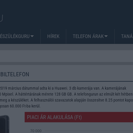
KÉSZÜLÉKGURU
HÍREK
TELEFON ÁRAK
TANÁ
BILTELEFON
2019 március dátummal adta ki a Huawei. 3 db kamerája van. A kamerájának
Mpixel. A háttértárának mérete 128 GB GB. A telefongurun az elmúlt két hétben
meg a készüléket. A felhasználói szavazatok alapján összesítve 8.25 pontot kapo
gosan 60.000 Ft-ba kerül.
PIACI ÁR ALAKULÁSA (Ft)
70 000