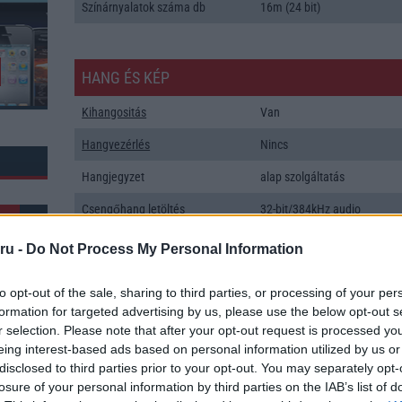
Színárnyalatok száma db
16m (24 bit)
HANG ÉS KÉP
Kihangositás
Van
Hangvezérlés
Nincs
Hangjegyzet
alap szolgáltatás
Csengőhang letöltés
32-bit/384kHz audio
Polifonia
MIDI
ru -
Do Not Process My Personal Information
Zenelejátszás (Music Player)
Aktív zajelnyomás külön
mikrofonnal!
to opt-out of the sale, sharing to third parties, or processing of your per
formation for targeted advertising by us, please use the below opt-out s
Rádió
Nincs
r selection. Please note that after your opt-out request is processed y
k: 106
eing interest-based ads based on personal information utilized by us or
Kamera
3x
disclosed to third parties prior to your opt-out. You may separately opt-
losure of your personal information by third parties on the IAB’s list of
Max. kamera felbontás (több
40 Mpixel