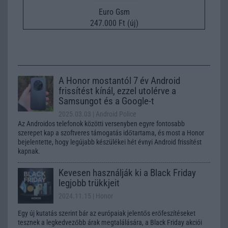
Euro Gsm
247.000 Ft (új)
A Honor mostantól 7 év Android
frissítést kínál, ezzel utolérve a
Samsungot és a Google-t
2025.03.03
| Android Police
Az Androidos telefonok közötti versenyben egyre fontosabb
szerepet kap a szoftveres támogatás időtartama, és most a Honor
bejelentette, hogy legújabb készülékei hét évnyi Android frissítést
kapnak.
Kevesen használják ki a Black Friday
legjobb trükkjeit
2024.11.15
| Honor
Egy új kutatás szerint bár az európaiak jelentős erőfeszítéseket
tesznek a legkedvezőbb árak megtalálására, a Black Friday akciói