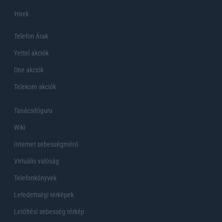
Hirek
Telefon Árak
Yettel akciók
One akciók
Telekom akciók
Tanácsdóguru
Wiki
Internet sebességmérő
Virtuális valóság
Telefonkönyvek
Lefedettségi térképek
Letöltési sebesség térkép