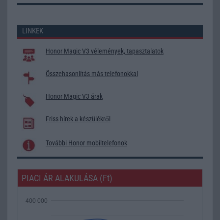
LINKEK
Honor Magic V3 vélemények, tapasztalatok
Összehasonlítás más telefonokkal
Honor Magic V3 árak
Friss hírek a készülékről
További Honor mobiltelefonok
PIACI ÁR ALAKULÁSA (Ft)
400 000