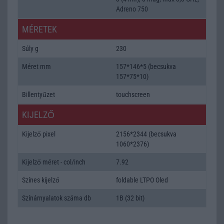
Adreno 750
MÉRETEK
Súly g
230
Méret mm
157*146*5 (becsukva
157*75*10)
Billentyűzet
touchscreen
KIJELZŐ
Kijelző pixel
2156*2344 (becsukva
1060*2376)
Kijelző méret - col/inch
7.92
Színes kijelző
foldable LTPO Oled
Színárnyalatok száma db
1B (32 bit)