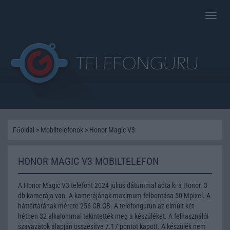
Toggle
naviga
Főoldal
>
Mobiltelefonok
>
Honor Magic V3
HONOR MAGIC V3 MOBILTELEFON
A Honor Magic V3 telefont 2024 július dátummal adta ki a Honor. 3
db kamerája van. A kamerájának maximum felbontása 50 Mpixel. A
háttértárának mérete 256 GB GB. A telefongurun az elmúlt két
hétben 32 alkalommal tekintették meg a készüléket. A felhasználói
szavazatok alapján összesítve 7.17 pontot kapott. A készülék nem