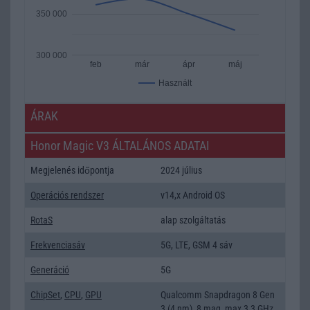
350 000
300 000
feb
már
ápr
máj
Használt
ÁRAK
Honor Magic V3 ÁLTALÁNOS ADATAI
Megjelenés időpontja
2024 július
Operációs rendszer
v14,x Android OS
RotaS
alap szolgáltatás
Frekvenciasáv
5G, LTE, GSM 4 sáv
Generáció
5G
ChipSet
,
CPU
,
GPU
Qualcomm Snapdragon 8 Gen
3 (4 nm), 8 mag, max 3,3 GHz,