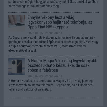
során sokan mégis kihagyják a hatékony taktikákat, amikkel valóban
nagy összegeket takaríthatnának meg.
Ennyire vékony lesz a világ
legvékonyabb hajlítható telefonja, az
Oppo Find N5! (képpel)
2025.01.15
| Phone Arena
Az Oppo, amely az elmúlt években az innováció élvonalában járt –
gondoljunk csak a dinamikus képfrissítési sebességű kijelzőkre vagy
a dupla periszkópos zoom kamerákra –, most ismét valami
elképesztővel készül.
A Honor Magic V5 a világ legvékonyabb
összecsukható készüléke, de csak
ebben a fehérben
2025.07.03
| Phone Arena
A Honor hivatalosan is bemutatta a Magic V5-öt, a világ jelenlegi
legvékonyabb hajlítható telefonját – legalábbis, ha a különleges
fehér színű változatot választjuk.