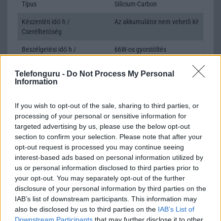
Típus
Silicium-Carbon
Készenléti idő h /
Az akkumulátor nem vehetõ ki!
Cserélhetőség
Beszélgetési idő h /
66W-os gyorstöltés
Gyorstöltés
Telefonguru -
Do Not Process My Personal
ALKALMAZÁSOK ÉS ÉRZÉKELŐK
Information
Java
Nincs
If you wish to opt-out of the sale, sharing to third parties, or
Flash
/
Ujjlenyomat olvasó
Fingerprint sensor
processing of your personal or sensitive information for
targeted advertising by us, please use the below opt-out
SNS integráció
alap szolgáltatás
section to confirm your selection. Please note that after your
opt-out request is processed you may continue seeing
Organizer
alap szolgáltatás
interest-based ads based on personal information utilized by
us or personal information disclosed to third parties prior to
T9 szótár
alkalmazás független szótár
your opt-out. You may separately opt-out of the further
Office alkalmazások
alap szolgáltatás
disclosure of your personal information by third parties on the
IAB’s list of downstream participants. This information may
Iránytũ
ecompass
also be disclosed by us to third parties on the
IAB’s List of
Downstream Participants
that may further disclose it to other