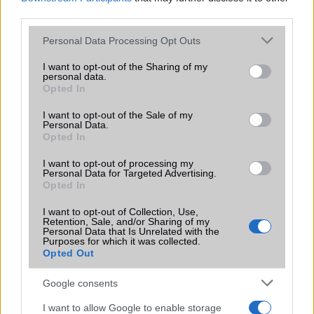
Extrák
Nincs
third parties.
EGYÉB
Please note that this website/app uses one or more Google
Personal Data Processing Opt Outs
services and may gather and store information including but
Vibra jelzés
alap szolgáltatás
not limited to your visit or usage behaviour. You may click to
I want to opt-out of the Sharing of my
personal data.
grant or deny consent to Google and its third-party tags to
SIM típus
eSIM
Opted In
use your data for below specified purposes in below Google
SIM-ek száma
2
consent section.
I want to opt-out of the Sale of my
Personal Data.
Flight mode
Van
Opted In
Terület
Globális
I want to opt-out of processing my
Personal Data for Targeted Advertising.
Funkciók
Ceruza támogatás
Opted In
Brand
összehajtható képernyõ
I want to opt-out of Collection, Use,
Retention, Sale, and/or Sharing of my
Personal Data that Is Unrelated with the
Védelem
IPx8
Purposes for which it was collected.
Opted Out
Limited Edition
Nincs
Google consents
SAR
Nincs publikus adat!
N/A = Nincs adat. Legutóbbi frissítés: 2026-07-13 19:00:00
I want to allow Google to enable storage