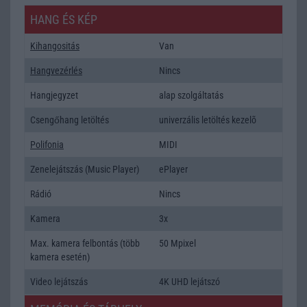
HANG ÉS KÉP
Kihangositás
Van
Hangvezérlés
Nincs
Hangjegyzet
alap szolgáltatás
Csengőhang letöltés
univerzális letöltés kezelõ
Polifonia
MIDI
Zenelejátszás (Music Player)
ePlayer
Rádió
Nincs
Kamera
3x
Max. kamera felbontás (több
50 Mpixel
kamera esetén)
Video lejátszás
4K UHD lejátszó