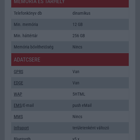
MEMÓRIA ÉS TÁRHELY
Telefonkönyv db
dinamikus
Min. memória
12 GB
Min. háttértár
256 GB
Memória bővíthetőség
Nincs
ADATCSERE
GPRS
Van
EDGE
Van
WAP
5HTML
EMS
/E-mail
push eMail
MMS
Nincs
Infraport
területenként változó
Bluetooth
v5,x