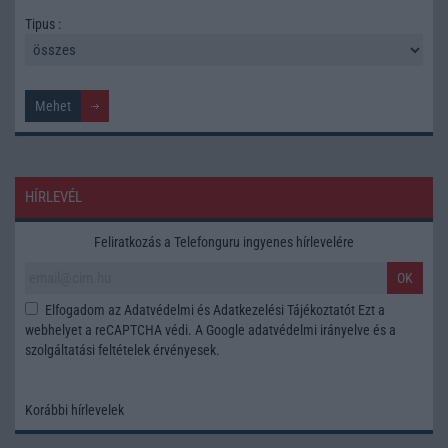
Tipus :
HÍRLEVÉL
Feliratkozás a Telefonguru ingyenes hírlevelére
OK
Elfogadom az
Adatvédelmi és Adatkezelési Tájékoztatót
Ezt a
webhelyet a reCAPTCHA védi. A Google
adatvédelmi irányelve
és a
szolgáltatási feltételek
érvényesek.
Korábbi hírlevelek