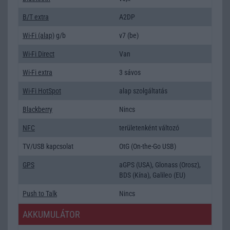
B/T extra
A2DP
Wi-Fi (alap)
g/b
v7 (be)
Wi-Fi Direct
Van
Wi-Fi extra
3 sávos
Wi-Fi HotSpot
alap szolgáltatás
Blackberry
Nincs
NFC
területenként változó
TV/USB kapcsolat
OtG (On-the-Go USB)
GPS
aGPS (USA), Glonass (Orosz),
BDS (Kína), Galileo (EU)
Push to Talk
Nincs
AKKUMULÁTOR