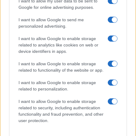
I want to allow my user data to be sent to
Tízmillió: Samsung Galaxy S4 rekord
Google for online advertising purposes.
WhatsApp: 27 milliárd üzenet naponta
I want to allow Google to send me
personalized advertising.
Tízmillió Note 3 alig két hónap alatt
Világsiker lehet a Huawei újdonsága
I want to allow Google to enable storage
related to analytics like cookies on web or
A legvékonyabb összehajtható telefon vérnyomásmérős
device identifiers in apps.
okosórával érkezhet
I want to allow Google to enable storage
Samsung Galaxy Z Fold 7: nagy frissítések, de változatlan
related to functionality of the website or app.
akkumulátor
I want to allow Google to enable storage
További hírek
related to personalization.
I want to allow Google to enable storage
related to security, including authentication
LEGOLVASOTTABBAK
functionality and fraud prevention, and other
user protection.
Számos népszerű Samsung Galaxy készülék kimarad a One
UI 9 frissítésből – itt a lista az érintett modellekről