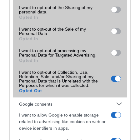
services and may gather and store information including but
Az idei év a vékony okostelefonokról szól, a gyártók
not limited to your visit or usage behaviour. You may click to
I want to opt-out of the Sharing of my
minden lehetséges millimétert lefaragnak a
personal data.
készülékeikről.
grant or deny consent to Google and its third-party tags to
Opted In
use your data for below specified purposes in below Google
consent section.
I want to opt-out of the Sale of my
Teleobjektívvel felszerelt flipes OnePlus
Personal Data.
készül
Opted In
2024.04.19
| Phone Arena
I want to opt-out of processing my
Personal Data for Targeted Advertising.
A OnePlus 2023-ban felrázta az összecsukható piacot a
Opted In
OnePlus Opennel, egy összecsukható kialakítású
erőművel.
I want to opt-out of Collection, Use,
Retention, Sale, and/or Sharing of my
Personal Data that Is Unrelated with the
Purposes for which it was collected.
Opted Out
Google consents
KAPCSOLÓDÓ HÍREK
I want to allow Google to enable storage
related to advertising like cookies on web or
Vissza kell szorítani a mobilok feketekereskedelmét
device identifiers in apps.
Rekord: Galaxy S4 - 5 nap, 4 millió eladott mobil