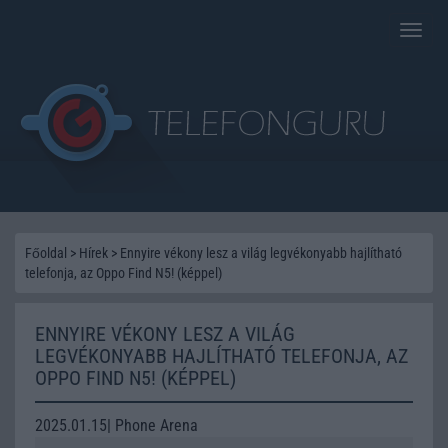
Toggle
naviga
Főoldal
>
Hírek
>
Ennyire vékony lesz a világ legvékonyabb hajlítható
telefonja, az Oppo Find N5! (képpel)
ENNYIRE VÉKONY LESZ A VILÁG
LEGVÉKONYABB HAJLÍTHATÓ TELEFONJA, AZ
OPPO FIND N5! (KÉPPEL)
2025.01.15| Phone Arena