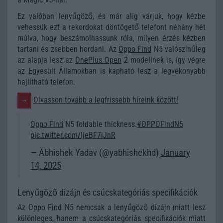
Ez valóban lenyűgöző, és már alig várjuk, hogy kézbe
vehessük ezt a rekordokat döntögető telefont néhány hét
múlva, hogy beszámolhassunk róla, milyen érzés kézben
tartani és zsebben hordani. Az
Oppo Find
N5 valószínűleg
az alapja lesz az
OnePlus Open
2 modellnek is, így végre
az Egyesült Államokban is kapható lesz a legvékonyabb
hajlítható telefon.
Olvasson tovább a legfrissebb híreink között!
Oppo Find
N5 foldable thickness.
#OPPOFindN5
pic.twitter.com/IjeBF7iJnR
— Abhishek Yadav (@yabhishekhd)
January
14, 2025
Lenyűgöző dizájn és csúcskategóriás specifikációk
Az Oppo Find N5 nemcsak a lenyűgöző dizájn miatt lesz
különleges, hanem a csúcskategóriás specifikációk miatt