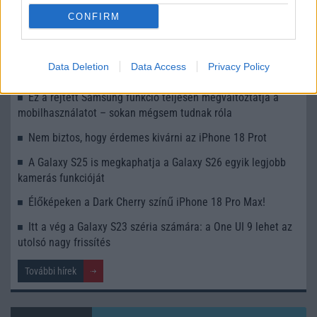
iPhone 18 bemutató dátum - ekkor rántja le a leplet az
CONFIRM
Apple az új csúcsmobilokról
Az Android rejtett automatizmusai: hat funkció, amely
Data Deletion
Data Access
Privacy Policy
észrevétlenül könnyíti meg a mindennapokat
Ez a rejtett Samsung funkció teljesen megváltoztatja a
mobilhasználatot – sokan mégsem tudnak róla
Nem biztos, hogy érdemes kivárni az iPhone 18 Prot
A Galaxy S25 is megkaphatja a Galaxy S26 egyik legjobb
kamerás funkcióját
Élőképeken a Dark Cherry színű iPhone 18 Pro Max!
Itt a vég a Galaxy S23 széria számára: a One UI 9 lehet az
utolsó nagy frissítés
További hírek