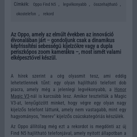
Címkék:
,
,
,
Oppo Find N5
legvékonyabb
összehajtható
,
okostelefon
rekord
Az Oppo, amely az elmúlt években az innováció
élvonalában járt – gondoljunk csak a dinamikus
képfrissítési sebességű kijelzőkre vagy a dupla
periszkópos zoom kamerákra –, most ismét valami
elképesztővel készül.
A hírek szerint a cég olyasmit tesz, ami eddig
lehetetlennek tűnt: egy olyan hajlítható telefont dob
piacra, amely még a jelenlegi legvékonyabb, a
Honor
Magic V3
-nál is karcsúbb lesz. Amikor teszteltük a Magic
V3-at, lenyűgözött minket, hogy végre egy olyan nagy
kijelzős telefont láttunk, amely nem vastagabb, mint egy
hagyományos, "merev" kijelzős csúcskategóriás készülék.
Az Oppo állítólag még ezt a rekordot is megdönti az új
Find N5 hajlítható telefonjával, amely nyitott állapotban a