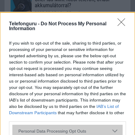
akkumulátorral?
2025.02.17
| 9to5Google
A OnePlus egy kisebb méretű, de hatalmas
Telefonguru -
Do Not Process My Personal
Information
akkumulátorral rendelkező okostelefonon dolgozik, amely
forradalmasíthatja a kompakt telefonok piacát.
If you wish to opt-out of the sale, sharing to third parties, or
processing of your personal or sensitive information for
Két ok, amiért a szilícium-szén
targeted advertising by us, please use the below opt-out
akkumulátorokat nem használják több
section to confirm your selection. Please note that after your
telefonban
opt-out request is processed you may continue seeing
2025.07.17
| 9to5 Google
interest-based ads based on personal information utilized by
A szilícium-karbon akkumulátorok az utóbbi évek egyik
us or personal information disclosed to third parties prior to
legígéretesebb technológiai újítása a mobilpiacon, mivel
your opt-out. You may separately opt-out of the further
lehetővé teszik, hogy egy adott méretű akkumulátorba
disclosure of your personal information by third parties on the
lényegesen több energiát lehessen sűríteni.
IAB’s list of downstream participants. This information may
also be disclosed by us to third parties on the
IAB’s List of
A Galaxy S25 Edge legnagyobb előnye
Downstream Participants
that may further disclose it to other
azonnal értelmét veszti, amint
third parties.
megveszed
Please note that this website/app uses one or more Google
2025.03.12
| Phone Arena
Personal Data Processing Opt Outs