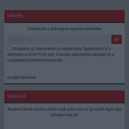
HÍRLEVÉL
Feliratkozás a Telefonguru ingyenes hírlevelére
OK
Elfogadom az
Adatvédelmi és Adatkezelési Tájékoztatót
Ezt a
webhelyet a reCAPTCHA védi. A Google
adatvédelmi irányelve
és a
szolgáltatási feltételek
érvényesek.
Korábbi hírlevelek
SZAVAZÁS
Megérné Önnek telefont váltani csak azért, mert az új modell dupla alap
tárhellyel érkezik?