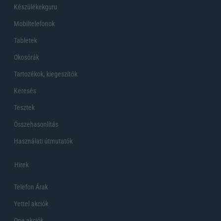
Készülékekguru
Mobiltelefonok
Tabletek
Okosórák
Tartozékok, kiegeszítők
Keresés
Tesztek
Összehasonlítás
Használati útmutatók
Hirek
Telefon Árak
Yettel akciók
One akciók