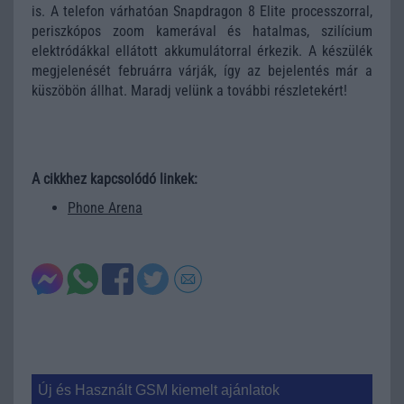
is. A telefon várhatóan Snapdragon 8 Elite processzorral,
periszkópos zoom kamerával és hatalmas, szilícium
elektródákkal ellátott akkumulátorral érkezik. A készülék
megjelenését februárra várják, így az bejelentés már a
küszöbön állhat. Maradj velünk a további részletekért!
A cikkhez kapcsolódó linkek:
Phone Arena
Új és Használt GSM kiemelt ajánlatok