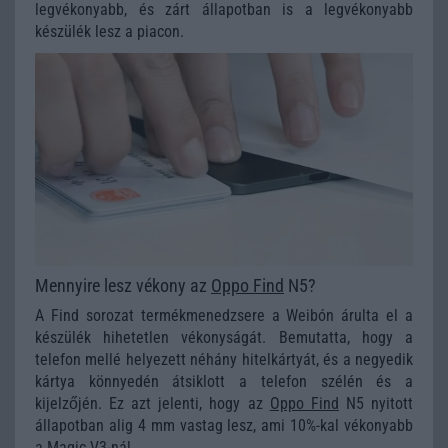
legvékonyabb, és zárt állapotban is a legvékonyabb
készülék lesz a piacon.
Mennyire lesz vékony az
Oppo Find
N5?
A Find sorozat termékmenedzsere a Weibón árulta el a
készülék hihetetlen vékonyságát. Bemutatta, hogy a
telefon mellé helyezett néhány hitelkártyát, és a negyedik
kártya könnyedén átsiklott a telefon szélén és a
kijelzőjén. Ez azt jelenti, hogy az
Oppo Find
N5 nyitott
állapotban alig 4 mm vastag lesz, ami 10%-kal vékonyabb
a Magic V3-nál.