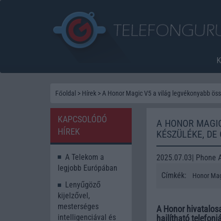
Főoldal
>
Hírek
>
A Honor Magic V5 a világ legvékonyabb öss
KAPCSOLÓDÓ
A HONOR MAGI
HÍREK
KÉSZÜLÉKE, DE
A Telekom a
2025.07.03| Phone 
legjobb Európában
Címkék:
Honor Mag
Lenyűgöző
kijelzővel,
mesterséges
A Honor hivatalosa
intelligenciával és
hajlítható telefonj