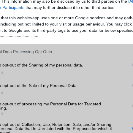
. This information may also be disclosed by us to third parties on the
IA
Participants
that may further disclose it to other third parties.
írása is kiemelkedő: az acélból készült zsanérok, a Luban ütésel
 az IP58/IP59 por- és vízállósági minősítések gondoskodnak arról, h
 that this website/app uses one or more Google services and may gath
rcsú és elegáns, hanem tartós is legyen.
including but not limited to your visit or usage behaviour. You may click 
 to Google and its third-party tags to use your data for below specifi
ább legfrissebb híreink között!
ogle consent section.
l Data Processing Opt Outs
o opt-out of the Sharing of my personal data.
In
o opt-out of the Sale of my Personal Data.
In
to opt-out of processing my Personal Data for Targeted
ing.
In
o opt-out of Collection, Use, Retention, Sale, and/or Sharing
ersonal Data that Is Unrelated with the Purposes for which it
lected.