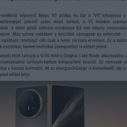
rendkívül népszerű Magic V3 utódja, és bár a "V4" kihagyása a 
csétlenséget jelentő szám miatt történt, a V5 minden szempo
bütál. A fehér színű változat mindössze 8,8 mm vékony összecsukv
nyom. Más színek esetében a készülék vastagabb és nehezebb – 
 hajlítható telefonja” cím csak a fehér verzióra érvényes. Ez a külö
k esztétikai, hanem technikai szempontból is előnyt jelent.
lemzői közé tartozik a 6100 mAh-s Qinghai Lake Blade akkumulátor, 
íciumtartalmú szilícium-karbon kompozitból készült. Ez nemcsak v
osítja a hosszú üzemidőt, de az energiasűrűsége is kiemelkedő, így a 
gond nélkül bírja.