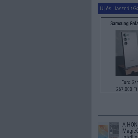
Új és Használt G
Samsung Gala
Euro Gs
267.000 Ft 
A HON
MagicO
intell