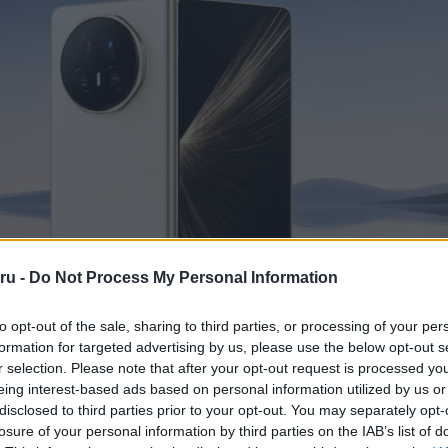
ru -
Do Not Process My Personal Information
to opt-out of the sale, sharing to third parties, or processing of your per
formation for targeted advertising by us, please use the below opt-out s
r selection. Please note that after your opt-out request is processed y
eing interest-based ads based on personal information utilized by us or
ardveresen is komoly újításokat hoz. Az AI Dujiangyan energiak
disclosed to third parties prior to your opt-out. You may separately opt-
esztésű chipet és feszültségszabályozó modult használ, így még int
losure of your personal information by third parties on the IAB’s list of
képes hatékony energiafelhasználásra.