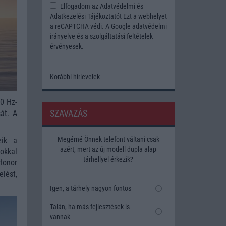
Elfogadom az
Adatvédelmi és
Adatkezelési Tájékoztatót
Ezt a webhelyet
a reCAPTCHA védi. A Google
adatvédelmi
irányelve
és a
szolgáltatási feltételek
érvényesek.
Korábbi hírlevelek
20 Hz-
SZAVAZÁS
át. A
Megérné Önnek telefont váltani csak
zik a
azért, mert az új modell dupla alap
okkal
tárhellyel érkezik?
Honor
lést,
Igen, a tárhely nagyon fontos
Talán, ha más fejlesztések is
vannak