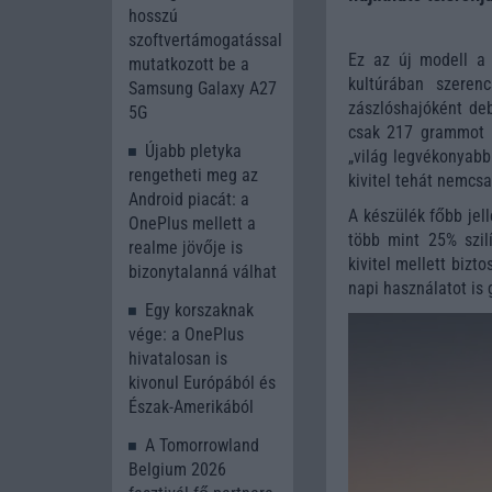
hosszú
szoftvertámogatással
Ez az új modell a 
mutatkozott be a
kultúrában szeren
Samsung Galaxy A27
zászlóshajóként de
5G
csak 217 grammot 
Újabb pletyka
„világ legvékonyabb
rengetheti meg az
kivitel tehát nemcsa
Android piacát: a
A készülék főbb jel
OnePlus mellett a
több mint 25% szil
realme jövője is
kivitel mellett bizt
bizonytalanná válhat
napi használatot is 
Egy korszaknak
vége: a OnePlus
hivatalosan is
kivonul Európából és
Észak-Amerikából
A Tomorrowland
Belgium 2026