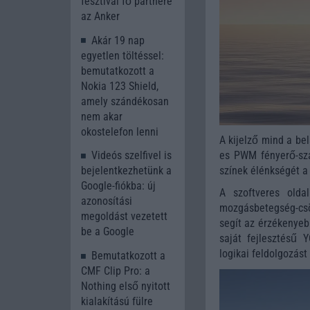
fesztivál fő partnere
az Anker
Akár 19 nap
egyetlen töltéssel:
bemutatkozott a
Nokia 123 Shield,
amely szándékosan
nem akar
okostelefon lenni
A kijelző mind a bel
es PWM fényerő-sza
Videós szelfivel is
színek élénkségét a
bejelentkezhetünk a
Google-fiókba: új
A szoftveres olda
azonosítási
mozgásbetegség-csök
megoldást vezetett
segít az érzékenyeb
be a Google
saját fejlesztésű 
logikai feldolgozás
Bemutatkozott a
CMF Clip Pro: a
Nothing első nyitott
kialakítású fülre