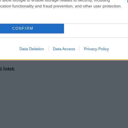
gic V5 nemcsak a dizájn és vékonyság terén áll az élvonalban, ha
cation functionality and fraud prevention, and other user protection.
iók, energiahatékonyság és intelligens funkciók terén is komoly kihí
 – különösen, hogy utóbbinak jóval kisebb, 4400 mAh körüli akkumul
észlet: a bemutatott modell egyelőre kizárólag Kínában elérhe
CONFIRM
t bemutatására a közeljövőben számíthatunk. Ha pedig a legvéko
l van szó – a
Honor Magic
V5 fehér változata biztosan ott van a csúcs
Data Deletion
Data Access
Privacy Policy
ó linkek: