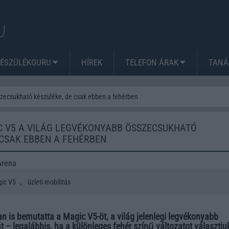
KÉSZÜLÉKGURU
HÍREK
TELEFON ÁRAK
TANÁ
zecsukható készüléke, de csak ebben a fehérben
C V5 A VILÁG LEGVÉKONYABB ÖSSZECSUKHATÓ
 CSAK EBBEN A FEHÉRBEN
Arena
,
ic V5
üzleti mobilitás
n is bemutatta a Magic V5-öt, a világ jelenlegi legvékonyabb
át – legalábbis, ha a különleges fehér színű változatot választju