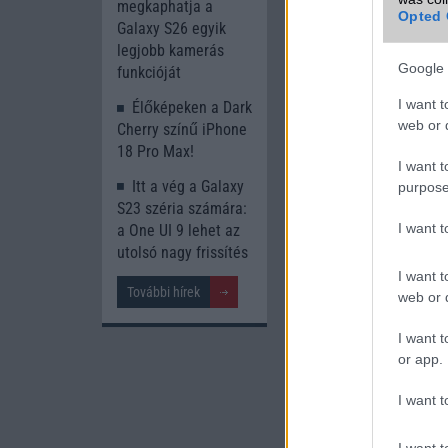
megkaphatja a
Opted 
Galaxy S26 egyik
legjobb kamerás
Google 
funkcióját
I want t
Élőképeken a Dark
web or d
Cherry színű iPhone
18 Pro Max!
I want t
Itt a vég a Galaxy
purpose
S23 széria számára:
I want 
a One UI 9 lehet az
utolsó nagy frissítés
I want t
További hírek
web or d
I want t
or app.
I want t
I want t