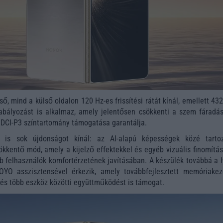
ső, mind a külső oldalon 120 Hz-es frissítési rátát kínál, emellett 43
bályozást is alkalmaz, amely jelentősen csökkenti a szem fáradás
 DCI-P3 színtartomány támogatása garantálja.
l is sok újdonságot kínál: az AI-alapú képességek közé tarto
kentő mód, amely a kijelző effektekkel és egyéb vizuális finomítás
b felhasználók komfortérzetének javításában. A készülék továbbá a
YOYO asszisztensével érkezik, amely továbbfejlesztett memóriakeze
t és több eszköz közötti együttműködést is támogat.