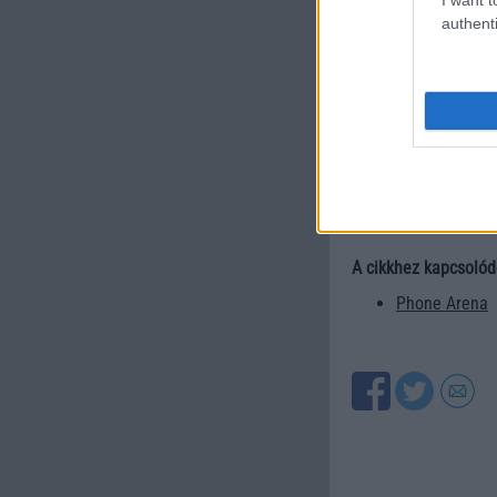
Összességében a Ma
authenti
technikai specifikác
Galaxy Z Fold 7-nek
lehet.
Egyetlen fontos r
nemzetközi változa
hajlítható telefonró
A cikkhez kapcsolód
Phone Arena