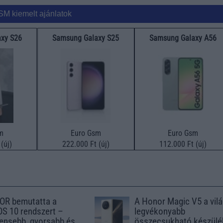
SM kiemelt ajánlatok
xy S26
Samsung Galaxy S25
Samsung Galaxy A56
m
Euro Gsm
Euro Gsm
(új)
222.000 Ft (új)
112.000 Ft (új)
OR bemutatta a
A Honor Magic V5 a vil
S 10 rendszert –
legvékonyabb
igensebb, gyorsabb és
összecsukható készülé