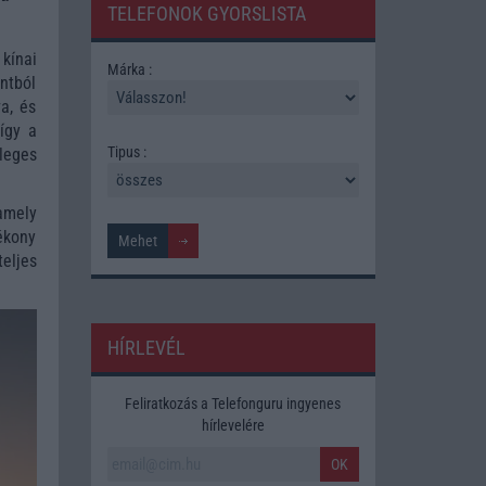
TELEFONOK GYORSLISTA
kínai
Márka :
ntból
a, és
így a
Tipus :
nleges
amely
ékony
teljes
HÍRLEVÉL
Feliratkozás a Telefonguru ingyenes
hírlevelére
OK