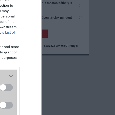
Nem, nekem a mostani tárhely is
ection to
elég
ou may
 personal
Inkább felhőben tárolok mindent
obile
out of the
mikor
 downstream
k egy
B’s List of
ített
Korábbi szavazások eredményei
er and store
to grant or
ed purposes
sének
lható
know-
elési
zések
által
tta a
tsche