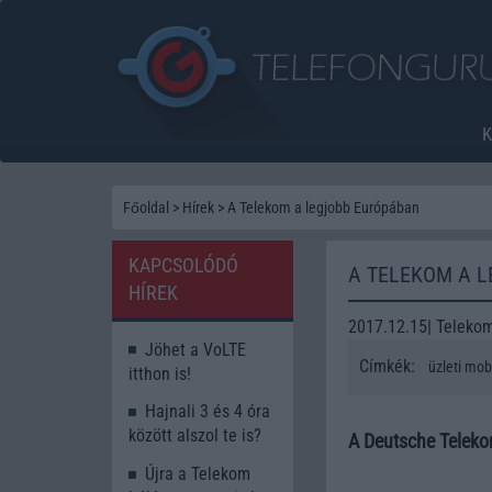
Főoldal
>
Hírek
>
A Telekom a legjobb Európában
KAPCSOLÓDÓ
A TELEKOM A 
HÍREK
2017.12.15| Teleko
Jöhet a VoLTE
Címkék:
üzleti mobi
itthon is!
Hajnali 3 és 4 óra
között alszol te is?
A Deutsche Teleko
Újra a Telekom