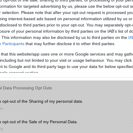
formation for targeted advertising by us, please use the below opt-out s
r selection. Please note that after your opt-out request is processed y
eing interest-based ads based on personal information utilized by us or
yelországban és a Cseh Köztársaságban: a T-Mobile Poland és T-M
disclosed to third parties prior to your opt-out. You may separately opt-
gyaránt megelőzik versenytársaikat ‚még abban az esetben is, a
losure of your personal information by third parties on the IAB’s list of
atot egy versenytárssal. Habár mindkét országban a szolgáltató
. This information may also be disclosed by us to third parties on the
IA
sal közösen használják ugyanazt a hálózatot, mégis jobb összes
Participants
that may further disclose it to other third parties.
el a teszt során.
 that this website/app uses one or more Google services and may gath
rekről
including but not limited to your visit or usage behaviour. You may click 
 to Google and its third-party tags to use your data for below specifi
 a legfrissebb híreink között!
ogle consent section.
okban a mobilkommunikációs hálózatok pontozásának és tesztelé
l Data Processing Opt Outs
ezett "
P3 Communications
", vagyis az Aachen városában talá
e társszervezetébe tartozó hálózatos szakértők szaktudása illetve 
 P3 2001 óta nyújt technológiai szaktanácsadást és teszt
o opt-out of the Sharing of my personal data.
 mobilhálózatok, mobil szolgáltatások és felhasználói végberende
In
émetországban a "C
onnect
" című szaklap szakértői szintén a P3 
ányok alapján folytatják le a tesztjeiket. A P3 nemrég megszigoríto
o opt-out of the Sale of my Personal Data.
kritériumait, ez azonban semmit sem változtatott azon, hogy a Deu
In