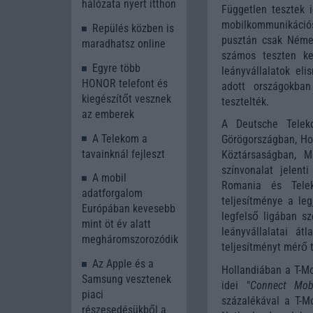
hálózata nyert itthon
Független tesztek 
mobilkommunikációs
Repülés közben is
pusztán csak Német
maradhatsz online
számos teszten ke
Egyre több
leányvállalatok eli
HONOR telefont és
adott országokban
kiegészítőt vesznek
tesztelték.
az emberek
A Deutsche Teleko
A Telekom a
Görögországban, Ho
tavainknál fejleszt
Köztársaságban, 
színvonalat jelent
A mobil
Romania és Telek
adatforgalom
teljesítménye a le
Európában kevesebb
legfelső ligában s
mint öt év alatt
leányvállalatai á
megháromszorozódik
teljesítményt mérő 
Az Apple és a
Hollandiában a T-Mo
Samsung vesztenek
idei "
Connect Mob
piaci
százalékával a T-Mo
részesedésükből a