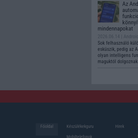
Az Andr
automa
funkci
könnyí
mindennapokat
2026.06.14
| Androi
Sok felhasználó kül
esküszik, pedig az 
olyan intelligens fu
maguktól dolgoznak 
Főoldal
Készülékekguru
Hirek
Mobiltelefonok