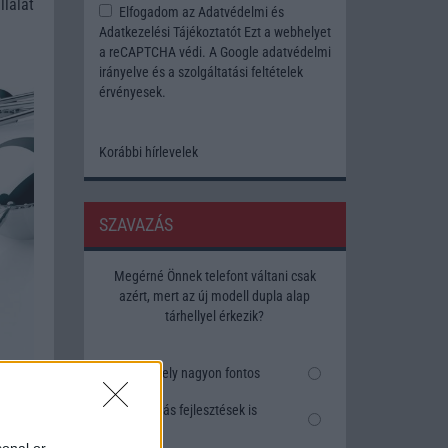
lalat
Elfogadom az
Adatvédelmi és
Adatkezelési Tájékoztatót
Ezt a webhelyet
a reCAPTCHA védi. A Google
adatvédelmi
irányelve
és a
szolgáltatási feltételek
érvényesek.
Korábbi hírlevelek
SZAVAZÁS
Megérné Önnek telefont váltani csak
azért, mert az új modell dupla alap
tárhellyel érkezik?
Igen, a tárhely nagyon fontos
Talán, ha más fejlesztések is
vannak
sonal or