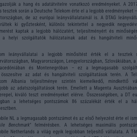
igazolják a hang és adatátvitelre vonatkozó eredményeket. A 2017
 tesztek során a Deutsche Telekom érte el a legjobb eredményeket 
országban, de az európai leányvállalatainál is. A DTAG leányválla
rültek ki győztesként, különös tekintettel a negyedik negyedév
smerést kaptak a legjobb hálózatért, teljesítményért és minőségér
 a helyi szolgáltatók hálózatainak adat és hangátviteli minő
m leányvállalatai a legjobb minősítést érték el a tesztek 
rvátországban, Magyarországon, Lengyelországban, Szlovákiában, a
Macedóniában és Montenegróban – ez a legmagasabb szolgált
i összesítve az adat és hangátviteli szolgáltatások terén. A Te
om Albania teljesítménye szintén kiemelkedő, mindkettő vál
gjobb az adatszolgáltatások terén. Emellett a Magenta Ausztriában
zerepel, kiváló teszt eredményeket elérve. Összességében, a DT eu
tlagban a lehetséges pontszámok 86 százalékát érték el a hál
tesztben.
bile NL a legmagasabb pontszámot és az első helyezést érte el ism
ile Benchmark
" felmérésben. A lehetséges maximális pontsz
bile Netherlands a világ egyik legjobban teljesítő vállalata. A T-M