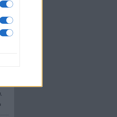
um -
az
okról
 Pro
t,
a