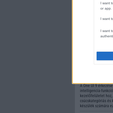
I want t
or app.
I want t
Euro Gs
224.000 Ft 
I want t
authenti
Számo
Galaxy
One UI 
lista a
2026.06.30
| Phone
A One UI 9 érkezése
intelligencia-funkci
kezelőfelületet hoz
csúcskategóriás és 
készülék számára ez