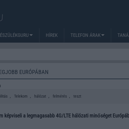
KÉSZÜLÉKGURU
HÍREK
TELEFON ÁRAK
TANÁ
LEGJOBB EURÓPÁBAN
m
,
,
,
,
litás
Telekom
hálózat
felmérés
teszt
m képviseli a legmagasabb 4G/LTE hálózati minőséget Európá