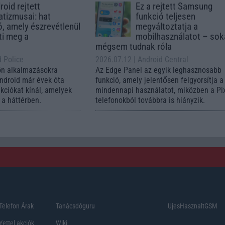
oid rejtett
Ez a rejtett Samsung
tizmusai: hat
funkció teljesen
ó, amely észrevétlenül
megváltoztatja a
ti meg a
mobilhasználatot – so
mégsem tudnak róla
d Police
2026.07.12
| Android Central
ön alkalmazásokra
Az Edge Panel az egyik leghasznosabb
Android már évek óta
funkció, amely jelentősen felgyorsítja a
nkciókat kínál, amelyek
mindennapi használatot, miközben a Pi
a háttérben.
telefonokból továbbra is hiányzik.
Telefon Árak
Tanácsdóguru
UjesHasznaltGSM
Yettel akciók
Wiki