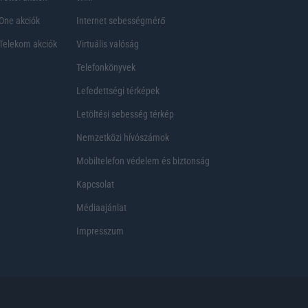
One akciók
Internet sebességmérő
Telekom akciók
Virtuális valóság
Telefonkönyvek
Lefedettségi térképek
Letöltési sebesség térkép
Nemzetközi hívószámok
Mobiltelefon védelem és biztonság
Kapcsolat
Médiaajánlat
Impresszum