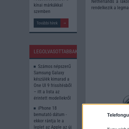
Netherlands a lako
kínai márkákkal
rendelkezik a legma
szemben
További hírek
LEGOLVASOTTABBAK
Számos népszerű
Samsung Galaxy
készülék kimarad a
One UI 9 frissítésből
– itt a lista az
érintett modellekről
iPhone 18
bemutató dátum -
Telefongu
ekkor rántja le a
leplet az Apple az új
If you wish 