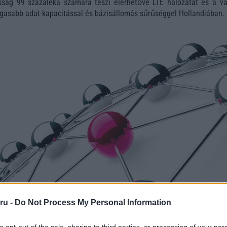
sság 99 százaléka számára teszi elérhetővé LTE hálózatát és a vál
gasabb adat-kapacitással és bázisállomás sűrűséggel Hollandiában.
ru -
Do Not Process My Personal Information
to opt-out of the sale, sharing to third parties, or processing of your per