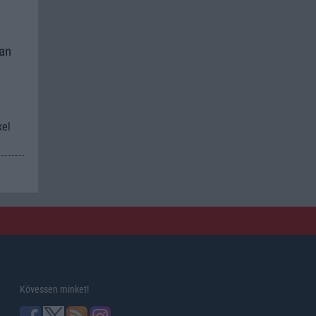
kan
xel
Kövessen minket!