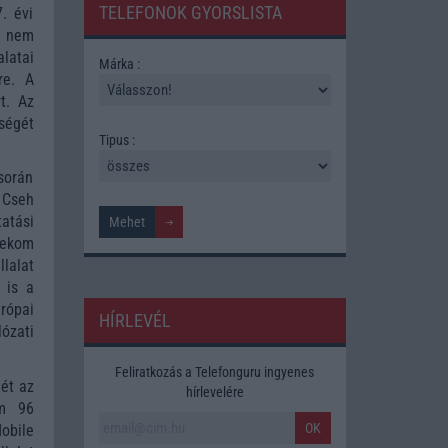
TELEFONOK GYORSLISTA
. évi
– nem
latai
Márka :
re. A
t. Az
ségét
Tipus :
során
 Cseh
atási
lekom
lalat
 is a
rópai
HÍRLEVÉL
ózati
Feliratkozás a Telefonguru ingyenes
ét az
hírlevelére
ám 96
OK
obile