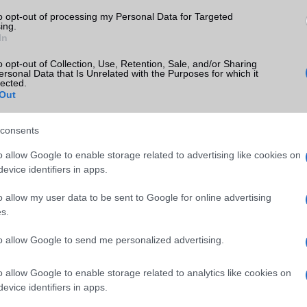
ábbra is a legmagasabb minősítést éri el.
to opt-out of processing my Personal Data for Targeted
ing.
In
o opt-out of Collection, Use, Retention, Sale, and/or Sharing
ersonal Data that Is Unrelated with the Purposes for which it
lected.
Out
consents
o allow Google to enable storage related to advertising like cookies on
evice identifiers in apps.
o allow my user data to be sent to Google for online advertising
SM kiemelt ajánlatok
s.
to allow Google to send me personalized advertising.
 Pro
Xiaomi 15
Apple iPhone 16 Pro Ma
o allow Google to enable storage related to analytics like cookies on
evice identifiers in apps.