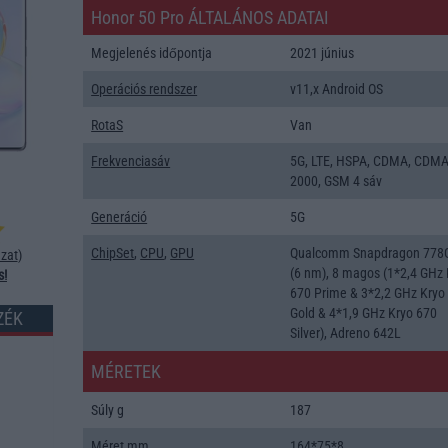
Honor 50 Pro ÁLTALÁNOS ADATAI
Megjelenés időpontja
2021 június
Operációs rendszer
v11,x Android OS
RotaS
Van
Frekvenciasáv
5G, LTE, HSPA, CDMA, CDM
2000, GSM 4 sáv
Generáció
5G
ChipSet
,
CPU
,
GPU
Qualcomm Snapdragon 778
zat
)
(6 nm), 8 magos (1*2,4 GHz 
s!
670 Prime & 3*2,2 GHz Kryo
Gold & 4*1,9 GHz Kryo 670
ZÉK
Silver), Adreno 642L
MÉRETEK
Súly g
187
Méret mm
164*75*8