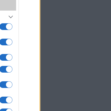
,
ki!