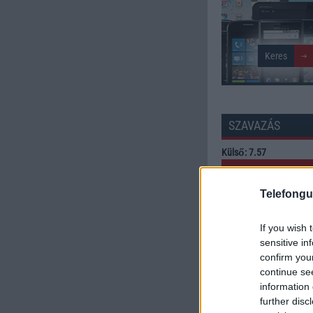
SZAVAZÁS
Külső: 7.57
Tudás: 6.86
Telefongu
Minőség: 7.24
If you wish 
sensitive in
confirm you
Értékelés: 7.22 | Szavazato
continue se
Szavazzon Ön is!
information 
further disc