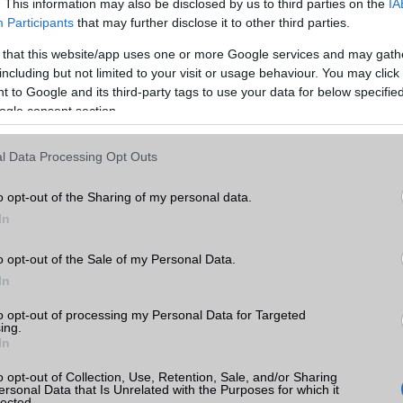
. This information may also be disclosed by us to third parties on the
IA
ADATCSERE
Participants
that may further disclose it to other third parties.
GPRS
Van
 that this website/app uses one or more Google services and may gath
including but not limited to your visit or usage behaviour. You may click 
EDGE
Nincs
 to Google and its third-party tags to use your data for below specifi
WAP
5HTML
ogle consent section.
k
EMS
/E-mail
push eMail
l Data Processing Opt Outs
tás
MMS
Nincs
kkal
o opt-out of the Sharing of my personal data.
Infraport
Nincs
In
 árak
Bluetooth
v5,x
o opt-out of the Sale of my Personal Data.
B/T extra
A2DP
In
Wi-Fi (alap)
g/b
v6 (ax)
to opt-out of processing my Personal Data for Targeted
or
ing.
Wi-Fi Direct
Van
ok
In
Wi-Fi extra
Nincs
o opt-out of Collection, Use, Retention, Sale, and/or Sharing
ersonal Data that Is Unrelated with the Purposes for which it
Wi-Fi HotSpot
Van
lected.