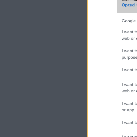
Opted 
Google 
I want t
web or d
I want t
purpose
I want 
I want t
web or d
I want t
or app.
I want t
I want t