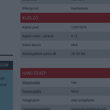
Billentyűzet
touchscreen
KIJELZŐ
Kijelző pixel
1236*2676
Kijelző méret - col/inch
6.72
Színes kijelző
Oled
Színárnyalatok száma db
1B (32 bit)
TGSM
HANG ÉS KÉP
ért
Kihangositás
Van
onor
Hangvezérlés
Nincs
Hangjegyzet
alap szolgáltatás
Csengőhang letöltés
univerzális letöltés kezelõ