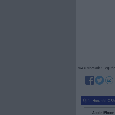
N/A = Nincs adat. Legutóbb
Új és Használt GSM
Apple iPhone