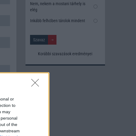
Nem, nekem a mostani tárhely is
elég
Inkább felhőben tárolok mindent
Korábbi szavazások eredményei
sonal or
ection to
ou may
 personal
out of the
 downstream