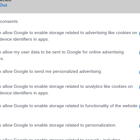
Out
Blackberry
Nincs
NFC
Van
consents
TV/USB kapcsolat
OtG (On-the-Go USB)
o allow Google to enable storage related to advertising like cookies on
evice identifiers in apps.
GPS
aGPS (USA), Glonass (Orosz)
BDS (Kína)
o allow my user data to be sent to Google for online advertising
s.
Push to Talk
Nincs
to allow Google to send me personalized advertising.
AKKUMULÁTOR
Típus
Li-Polimer
o allow Google to enable storage related to analytics like cookies on
evice identifiers in apps.
Készenléti idő h /
Az akkumulátor nem vehetõ 
Cserélhetőség
o allow Google to enable storage related to functionality of the website
Beszélgetési idő h /
Gyorstöltésre alkalmas
Gyorstöltés
o allow Google to enable storage related to personalization.
ALKALMAZÁSOK ÉS ÉRZÉKELŐK
o allow Google to enable storage related to security, including