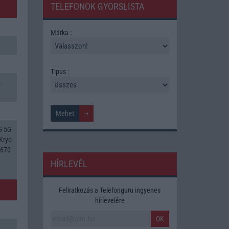
TELEFONOK GYORSLISTA
Márka :
Tipus :
A
G 5G
Kryo
 670
HÍRLEVÉL
Feliratkozás a Telefonguru ingyenes
hírlevelére
OK