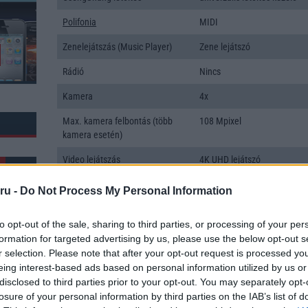
Polifonia
MIDI
Zenelejátszás (Music Player)
Zene lejátszó
Rádió
Nincs
Kamera
4x
Max. kamera felbontás (több
108 Mpixel
kamera esetén)
Video lejátszás
4K UHD lejátszó
MEMÓRIA ÉS TÁRHELY
ru -
Do Not Process My Personal Information
Telefonkönyv db
dinamikus
to opt-out of the sale, sharing to third parties, or processing of your per
Min. memória
8 GB
formation for targeted advertising by us, please use the below opt-out s
r selection. Please note that after your opt-out request is processed y
k: 21
Min. háttértár
256 GB
eing interest-based ads based on personal information utilized by us or
disclosed to third parties prior to your opt-out. You may separately opt-
Memória bővíthetőség
Nincs
losure of your personal information by third parties on the IAB’s list of