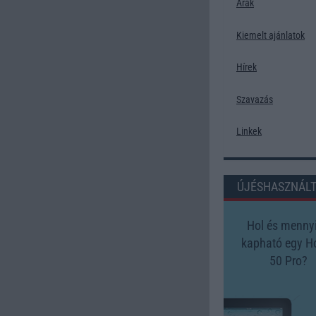
Árak
Kiemelt ajánlatok
Hírek
Szavazás
Linkek
ÚJÉSHASZNÁL
Hol és mennyi
kapható egy H
50 Pro?