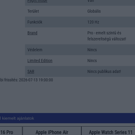
Flight mode
Van
Terület
Globális
Funkciók
120 Hz
Brand
Pro - emelt szintû és
felszereltségû változat!
Védelem
Nincs
Limited Edition
Nincs
SAR
Nincs publikus adat!
i frissítés: 2026-07-13 19:00:00
 kiemelt ajánlatok
 16 Pro
Apple iPhone Air
Apple Watch Series 11