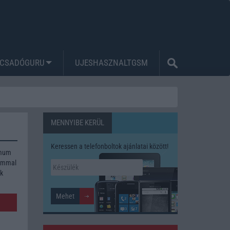
CSADÓGURU
UJESHASZNALTGSM
MENNYIBE KERÜL
Keressen a telefonboltok ajánlatai között!
imum
lommal
ék