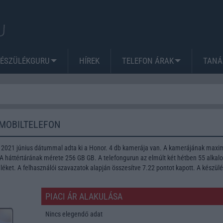
KÉSZÜLÉKGURU
HÍREK
TELEFON ÁRAK
TANÁ
 MOBILTELEFON
t 2021 június dátummal adta ki a Honor. 4 db kamerája van. A kamerájának max
 A háttértárának mérete 256 GB GB. A telefongurun az elmúlt két hétben 55 alka
léket. A felhasználói szavazatok alapján összesítve 7.22 pontot kapott. A készül
PIACI ÁR ALAKULÁSA
Nincs elegendő adat