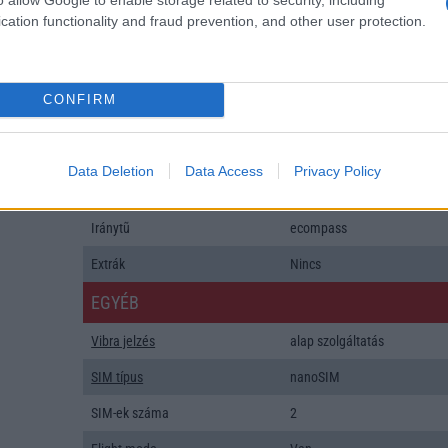
Java
Nincs
cation functionality and fraud prevention, and other user protection.
Flash
/
Ujjlenyomat olvasó
Fingerprint sensor
SNS integráció
alap szolgáltatás
CONFIRM
Organizer
alap szolgáltatás
T9 szótár
alkalmazás független szótár
Data Deletion
Data Access
Privacy Policy
Office alkalmazások
alap szolgáltatás
Iránytũ
ecompass
Extrák
Nincs
EGYÉB
Vibra jelzés
alap szolgáltatás
SIM típus
nanoSIM
SIM-ek száma
2