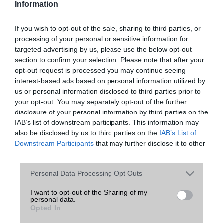
Information
Euro Gsm
If you wish to opt-out of the sale, sharing to third parties, or
267.000 Ft (új)
processing of your personal or sensitive information for
targeted advertising by us, please use the below opt-out
section to confirm your selection. Please note that after your
opt-out request is processed you may continue seeing
interest-based ads based on personal information utilized by
Számos népszerű Samsung Galaxy
us or personal information disclosed to third parties prior to
készülék kimarad a One UI 9
your opt-out. You may separately opt-out of the further
frissítésből – itt a lista az érintett
disclosure of your personal information by third parties on the
modellekről
IAB’s list of downstream participants. This information may
2026.06.30
| Phone Arena
also be disclosed by us to third parties on the
IAB’s List of
A One UI 9 érkezése új mesterséges intelligencia-
Downstream Participants
that may further disclose it to other
funkciókat és továbbfejlesztett kezelőfelületet hoz,
third parties.
azonban több korábbi csúcskategóriás és középkategóriás
Please note that this website/app uses one or more Google
Galaxy készülék számára ez lesz az út vége.
Personal Data Processing Opt Outs
services and may gather and store information including but
iPhone 18 bemutató dátum - ekkor
not limited to your visit or usage behaviour. You may click to
I want to opt-out of the Sharing of my
personal data.
rántja le a leplet az Apple az új
grant or deny consent to Google and its third-party tags to
Opted In
csúcsmobilokról
use your data for below specified purposes in below Google