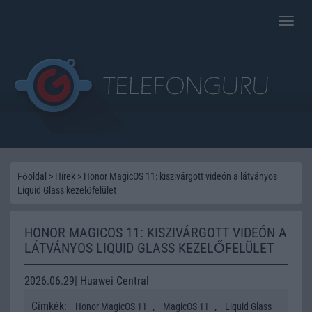
Toggle
naviga
Főoldal
>
Hírek
>
Honor MagicOS 11: kiszivárgott videón a látványos
Liquid Glass kezelőfelület
HONOR MAGICOS 11: KISZIVÁRGOTT VIDEÓN A
LÁTVÁNYOS LIQUID GLASS KEZELŐFELÜLET
2026.06.29| Huawei Central
Címkék:
,
,
Honor MagicOS 11
MagicOS 11
Liquid Glass