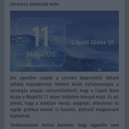
látványos animációk terén.
Bár egyelőre csupán a zárolási képernyőről látható
néhány másodpercnyi felvétel került nyilvánosságra, a
szivárgás alapján valószínűsíthető, hogy a Liquid Glass
dizájn a MagicOS 11 teljes felületére kiterjed majd. Ez azt
jelenti, hogy a rendszer menüi, widgetjei, értesítései és
egyéb grafikus elemei is hasonló, áttetsző megjelenést
kaphatnak.
Természetesen fontos kiemelni, hogy egyelőre nem