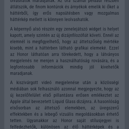
olvashatók maradjanak. Az óra számai például részben
átlátszók, de finom kontúrok és árnyékok emelik ki őket a
háttérből, így erős napsütésben vagy mozgalmas
háttérkép mellett is könnyen leolvashatók.
A képernyő alsó részén egy zenelejátszó widget is helyet
kapott, amely szintén az új dizájnfilozófiát követi. Ennél az
elemnél is megfigyelhető, hogy az áttetszőség mértéke
kisebb, mint a háttérben látható grafikai elemeké. Ezzel
az Honor láthatóan arra törekedett, hogy a látványos
megjelenés ne menjen a használhatóság rovására, és a
legfontosabb információk mindig jól kivehetők
maradjanak.
A kiszivárgott videó megjelenése után a közösségi
médiában sok felhasználó azonnal megjegyezte, hogy az
új kezelőfelület első pillantásra erősen emlékeztet az
Apple által bevezetett Liquid Glass dizájnra. A hasonlóság
elsősorban az áttetsző elemekben, az üvegszerű
effektekben és a lebegő vizuális megoldásokban érhető
tetten. Ugyanakkor az Honor saját stílusjegyei is
felfedezhetők, különösen az élő háttérképek és a