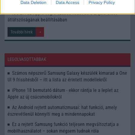
nyilvános bétája
Data Deletion
Data Access
Privacy Policy
iOS 27: az Apple végre szabad kezet ad a Liquid Glass
átlátszóságának beállításában
További hírek
LEGOLVASOTTABBAK
Számos népszerű Samsung Galaxy készülék kimarad a One
UI 9 frissítésből – itt a lista az érintett modellekről
iPhone 18 bemutató dátum - ekkor rántja le a leplet az
Apple az új csúcsmobilokról
Az Android rejtett automatizmusai: hat funkció, amely
észrevétlenül könnyíti meg a mindennapokat
Ez a rejtett Samsung funkció teljesen megváltoztatja a
mobilhasználatot – sokan mégsem tudnak róla