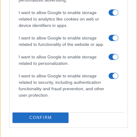
I want to allow Google to enable storage
related to analytics like cookies on web or
device identifiers in apps.
KAPCSOLÓDÓ HÍREK
I want to allow Google to enable storage
related to functionality of the website or app.
iOS 26.2: Négy újítás, amit minden nap használni fogsz
I want to allow Google to enable storage
Még jobban testreszabható lesz az iOS 27 felülete
related to personalization.
Az Apple nem dobja a Liquid Glass dizájnt – de jöhet egy
I want to allow Google to enable storage
fontos iPhone beállítás
related to security, including authentication
Az iPhone 18 Pro már most átformálja az Android világát
functionality and fraud prevention, and other
user protection.
A Samsung One UI 9 gyakorlatilag iOS-hatású widgeteket
használ
Meglepő fordulat: az Apple végre megoldhatta a Liquid
CONFIRM
Glass legnagyobb problémáját az iOS 27-ben
Már csak napok kérdése: ekkor érkezhet az iOS 27