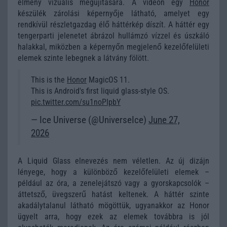
élmény vizuális megújítására. A videón egy
Honor
készülék zárolási képernyője látható, amelyet egy
rendkívül részletgazdag élő háttérkép díszít. A háttér egy
tengerparti jelenetet ábrázol hullámzó vízzel és úszkáló
halakkal, miközben a képernyőn megjelenő kezelőfelületi
elemek szinte lebegnek a látvány fölött.
This is the
Honor
MagicOS 11.
This is Android's first liquid glass-style OS.
pic.twitter.com/su1noPIpbY
— Ice Universe (@UniverseIce)
June 27,
2026
A Liquid Glass elnevezés nem véletlen. Az új dizájn
lényege, hogy a különböző kezelőfelületi elemek –
például az óra, a zenelejátszó vagy a gyorskapcsolók –
áttetsző, üvegszerű hatást keltenek. A háttér szinte
akadálytalanul látható mögöttük, ugyanakkor az Honor
ügyelt arra, hogy ezek az elemek továbbra is jól