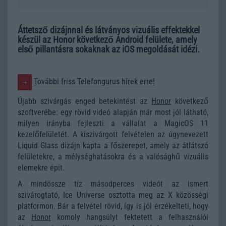
Áttetsző dizájnnal és látványos vizuális effektekkel
készül az Honor következő Android felülete, amely
első pillantásra sokaknak az iOS megoldását idézi.
További friss Telefongurus hírek erre!
Újabb szivárgás enged betekintést az
Honor
következő
szoftverébe: egy rövid videó alapján már most jól látható,
milyen irányba fejleszti a vállalat a MagicOS 11
kezelőfelületét. A kiszivárgott felvételen az úgynevezett
Liquid Glass dizájn kapta a főszerepet, amely az átlátszó
felületekre, a mélységhatásokra és a valósághű vizuális
elemekre épít.
A mindössze tíz másodperces videót az ismert
szivárogtató, Ice Universe osztotta meg az X közösségi
platformon. Bár a felvétel rövid, így is jól érzékelteti, hogy
az
Honor
komoly hangsúlyt fektetett a felhasználói