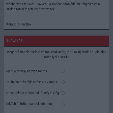
webhelyet a reCAPTCHA védi. A Google
adatvédelmi irányelve
és a
szolgáltatási feltételek
érvényesek.
Korábbi hírlevelek
SZAVAZÁS
Megérné Önnek telefont váltani csak azért, mert az új modell dupla alap
tárhellyel érkezik?
Igen, a tárhely nagyon fontos
Talán, ha más fejlesztések is vannak
Nem, nekem a mostani tárhely is elég
Inkább felhőben tárolok mindent