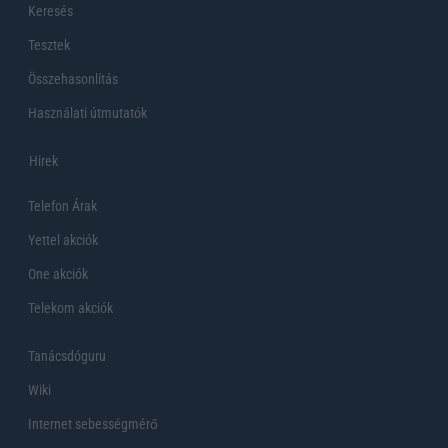
Keresés
Tesztek
Összehasonlítás
Használati útmutatók
Hirek
Telefon Árak
Yettel akciók
One akciók
Telekom akciók
Tanácsdóguru
Wiki
Internet sebességmérő