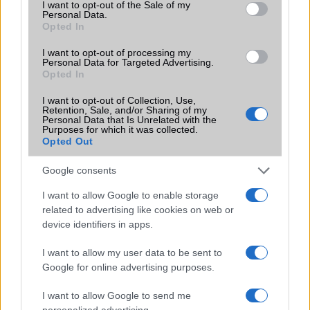
consent section.
2026.06.29
| Phone Arena
I want to opt-out of the Sale of my
Personal Data.
A szeptemberi eseményen az iPhone 18 Pro modellek
Opted In
mellett a régóta pletykált hajlítható iPhone Ultra is
bemutatkozhat, miközben az áremelésekről szóló
I want to opt-out of processing my
találgatások továbbra is beárnyékolják a rajtot.
Personal Data for Targeted Advertising.
Opted In
Az Android rejtett automatizmusai: hat
I want to opt-out of Collection, Use,
funkció, amely észrevétlenül könnyíti
Retention, Sale, and/or Sharing of my
meg a mindennapokat
Personal Data that Is Unrelated with the
Purposes for which it was collected.
2026.06.14
| Android Police
Opted Out
Sok felhasználó külön alkalmazásokra esküszik, pedig az
Android már évek óta olyan intelligens funkciókat kínál,
Google consents
amelyek maguktól dolgoznak a háttérben.
I want to allow Google to enable storage
related to advertising like cookies on web or
Ez a rejtett Samsung funkció teljesen
device identifiers in apps.
megváltoztatja a mobilhasználatot –
sokan mégsem tudnak róla
I want to allow my user data to be sent to
2026.07.12
| Android Central
Google for online advertising purposes.
Az Edge Panel az egyik leghasznosabb funkció, amely
jelentősen felgyorsítja a mindennapi használatot,
I want to allow Google to send me
miközben a Pixel telefonokból továbbra is hiányzik.
personalized advertising.